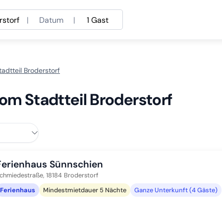
rstorf
|
Datum
|
1 Gast
adtteil Broderstorf
om Stadtteil Broderstorf
Ferienhaus Sünnschien
chmiedestraße,
18184
Broderstorf
Ferienhaus
Mindestmietdauer 5 Nächte
Ganze Unterkunft (4 Gäste)