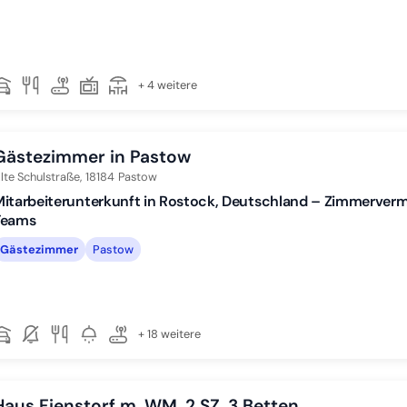
+ 4 weitere
Gästezimmer in Pastow
lte Schulstraße,
18184
Pastow
itarbeiterunterkunft in Rostock, Deutschland – Zimmerver
Teams
Gästezimmer
Pastow
+ 18 weitere
Haus Fienstorf m. WM, 2 SZ, 3 Betten