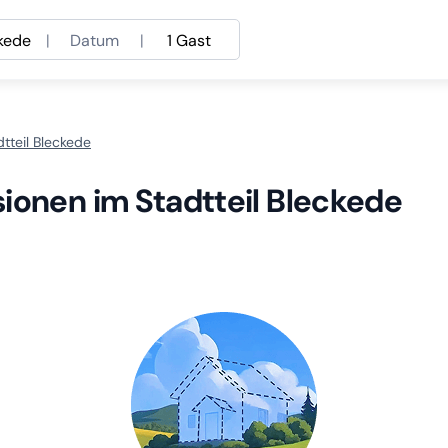
kede
|
Datum
|
1 Gast
tteil Bleckede
ionen im Stadtteil Bleckede