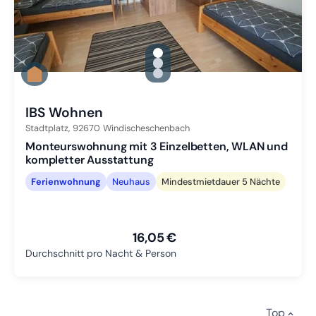
gallery.slide_selector
Zu Slide 1 wechseln
Zu Slide 2 wechseln
Zu Slide 3 wechseln
IBS Wohnen
Stadtplatz,
92670
Windischeschenbach
Monteurswohnung mit 3 Einzelbetten, WLAN und
kompletter Ausstattung
Ferienwohnung
Neuhaus
Mindestmietdauer 5 Nächte
16,05 €
Durchschnitt pro Nacht & Person
Top