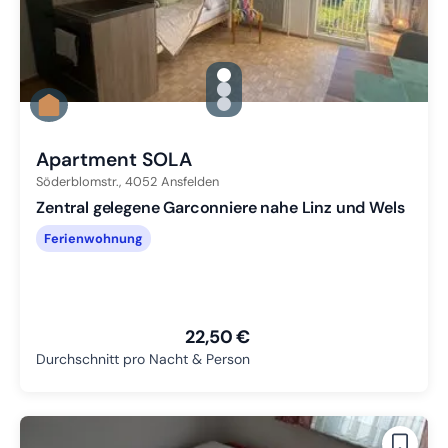
gallery.slide_selector
Zu Slide 1 wechseln
Zu Slide 2 wechseln
Zu Slide 3 wechseln
Apartment SOLA
Söderblomstr.,
4052
Ansfelden
Zentral gelegene Garconniere nahe Linz und Wels
Ferienwohnung
22,50 €
Durchschnitt pro Nacht & Person