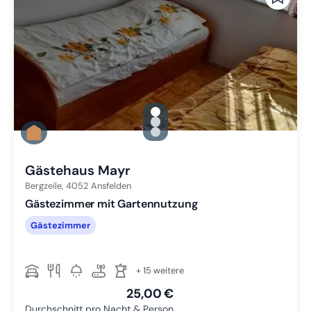
gallery.slide_selector
Zu Slide 1 wechseln
Zu Slide 2 wechseln
Zu Slide 3 wechseln
Gästehaus Mayr
Bergzeile,
4052
Ansfelden
Gästezimmer mit Gartennutzung
Gästezimmer
+ 15 weitere
25,00 €
Durchschnitt pro Nacht & Person