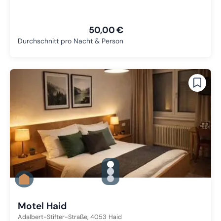
50,00 €
Durchschnitt pro Nacht & Person
gallery.slide_selector
Zu Slide 1 wechseln
Zu Slide 2 wechseln
Zu Slide 3 wechseln
Motel Haid
Adalbert-Stifter-Straße,
4053
Haid