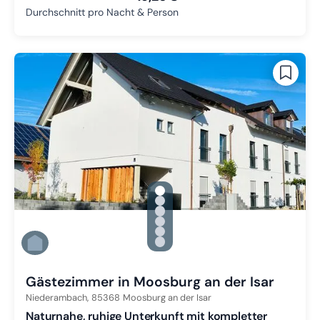
Durchschnitt pro Nacht & Person
gallery.slide_selector
Zu Slide 1 wechseln
Zu Slide 2 wechseln
Zu Slide 3 wechseln
Zu Slide 4 wechseln
Zu Slide 5 wechseln
Zu Slide 6 wechseln
Gästezimmer in Moosburg an der Isar
Niederambach,
85368
Moosburg an der Isar
Naturnahe, ruhige Unterkunft mit kompletter