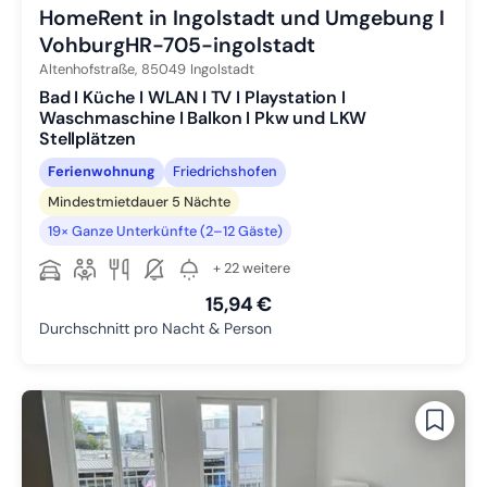
HomeRent in Ingolstadt und Umgebung I
VohburgHR-705-ingolstadt
Altenhofstraße,
85049
Ingolstadt
Bad I Küche I WLAN I TV I Playstation I
Waschmaschine I Balkon I Pkw und LKW
Stellplätzen
Ferienwohnung
Friedrichshofen
Mindestmietdauer 5 Nächte
19× Ganze Unterkünfte (2–12 Gäste)
+ 22 weitere
15,94 €
Durchschnitt pro Nacht & Person