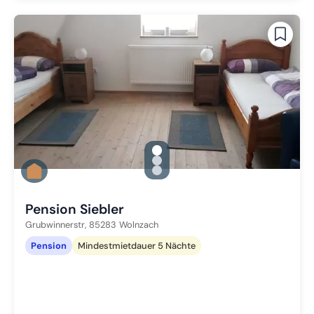
gallery.slide_selector
Zu Slide 1 wechseln
Zu Slide 2 wechseln
Zu Slide 3 wechseln
Pension Siebler
Grubwinnerstr,
85283
Wolnzach
Pension
Mindestmietdauer 5 Nächte