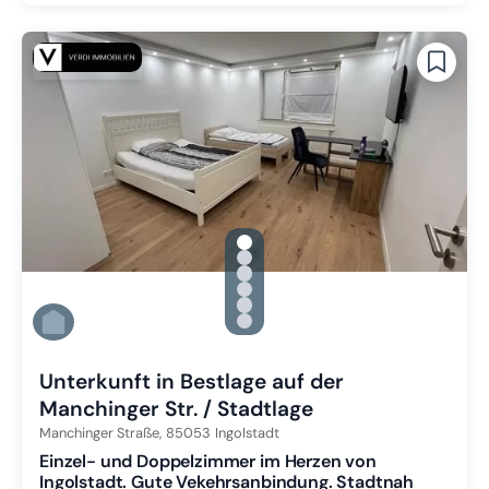
gallery.slide_selector
Zu Slide 1 wechseln
Zu Slide 2 wechseln
Zu Slide 3 wechseln
Zu Slide 4 wechseln
Zu Slide 5 wechseln
Zu Slide 6 wechseln
Unterkunft in Bestlage auf der
Manchinger Str. / Stadtlage
Manchinger Straße,
85053
Ingolstadt
Einzel- und Doppelzimmer im Herzen von
Ingolstadt. Gute Vekehrsanbindung. Stadtnah