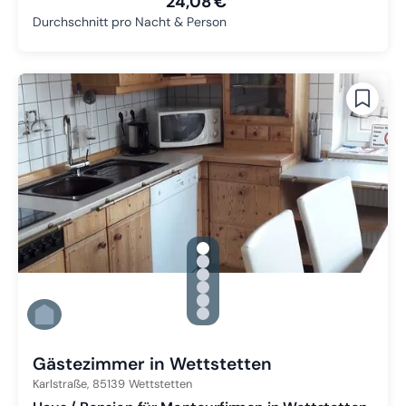
24,08 €
Durchschnitt pro Nacht & Person
gallery.slide_selector
Zu Slide 1 wechseln
Zu Slide 2 wechseln
Zu Slide 3 wechseln
Zu Slide 4 wechseln
Zu Slide 5 wechseln
Zu Slide 6 wechseln
Gästezimmer in Wettstetten
Karlstraße,
85139
Wettstetten