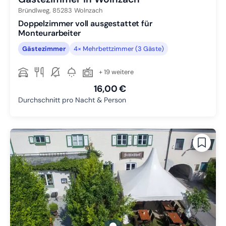
Bründlweg,
85283
Wolnzach
Doppelzimmer voll ausgestattet für
Monteurarbeiter
Gästezimmer
4× Mehrbettzimmer (3 Gäste)
+ 19 weitere
16,00 €
Durchschnitt pro Nacht & Person