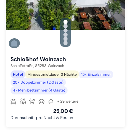
gallery.slide_selector
Zu Slide 1 wechseln
Zu Slide 2 wechseln
Zu Slide 3 wechseln
Zu Slide 4 wechseln
Zu Slide 5 wechseln
Zu Slide 6 wechseln
Schloßhof Wolnzach
Schloßstraße,
85283
Wolnzach
Hotel
Mindestmietdauer 3 Nächte
15× Einzelzimmer
20× Doppelzimmer (2 Gäste)
4× Mehrbettzimmer (4 Gäste)
+ 29 weitere
25,00 €
Durchschnitt pro Nacht & Person