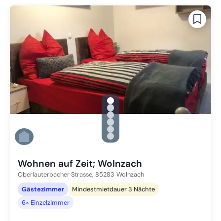
gallery.slide_selector
Zu Slide 1 wechseln
Zu Slide 2 wechseln
Zu Slide 3 wechseln
Zu Slide 4 wechseln
Zu Slide 5 wechseln
Zu Slide 6 wechseln
Wohnen auf Zeit; Wolnzach
Oberlauterbacher Strasse,
85283
Wolnzach
Gästezimmer
Mindestmietdauer 3 Nächte
6× Einzelzimmer