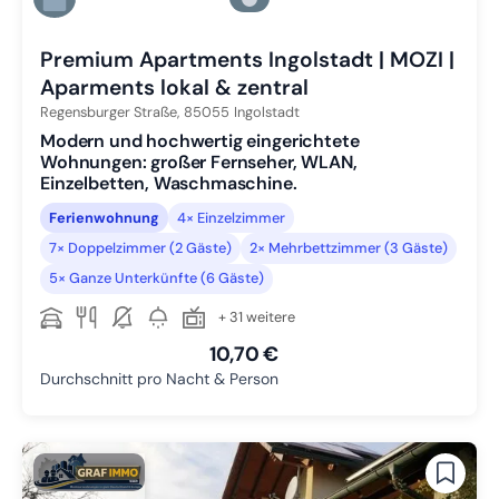
Zu Slide 5 wechseln
Zu Slide 6 wechseln
Premium Apartments Ingolstadt | MOZI |
Aparments lokal & zentral
Regensburger Straße,
85055
Ingolstadt
Modern und hochwertig eingerichtete
Wohnungen: großer Fernseher, WLAN,
Einzelbetten, Waschmaschine.
Ferienwohnung
4× Einzelzimmer
7× Doppelzimmer (2 Gäste)
2× Mehrbettzimmer (3 Gäste)
5× Ganze Unterkünfte (6 Gäste)
+ 31 weitere
10,70 €
Durchschnitt pro Nacht & Person