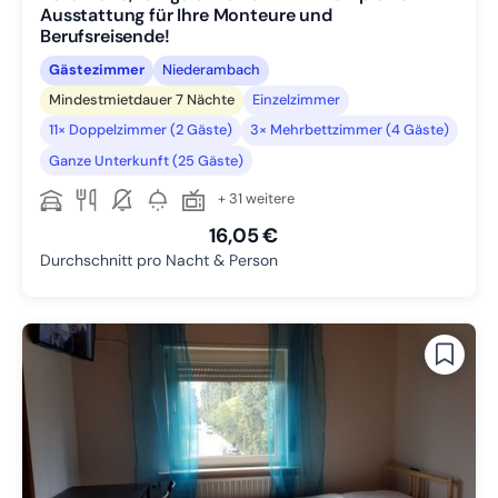
Ausstattung für Ihre Monteure und
Berufsreisende!
Gästezimmer
Niederambach
Mindestmietdauer 7 Nächte
Einzelzimmer
11× Doppelzimmer (2 Gäste)
3× Mehrbettzimmer (4 Gäste)
Ganze Unterkunft (25 Gäste)
+ 31 weitere
16,05 €
Durchschnitt pro Nacht & Person