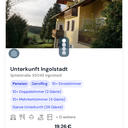
gallery.slide_selector
Zu Slide 1 wechseln
Zu Slide 2 wechseln
Zu Slide 3 wechseln
Zu Slide 4 wechseln
Unterkunft Ingolstadt
Spitalstraße,
85049
Ingolstadt
Pension
Gerolfing
10× Einzelzimmer
10× Doppelzimmer (2 Gäste)
10× Mehrbettzimmer (4 Gäste)
Ganze Unterkunft (36 Gäste)
+ 12 weitere
19,26 €