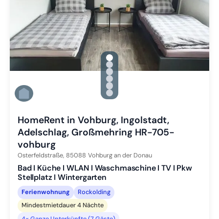
gallery.slide_selector
Zu Slide 1 wechseln
Zu Slide 2 wechseln
Zu Slide 3 wechseln
Zu Slide 4 wechseln
Zu Slide 5 wechseln
Zu Slide 6 wechseln
HomeRent in Vohburg, Ingolstadt,
Adelschlag, Großmehring HR-705-
vohburg
Osterfeldstraße,
85088
Vohburg an der Donau
Bad I Küche I WLAN I Waschmaschine I TV I Pkw
Stellplatz I Wintergarten
Ferienwohnung
Rockolding
Mindestmietdauer 4 Nächte
4× Ganze Unterkünfte (7 Gäste)