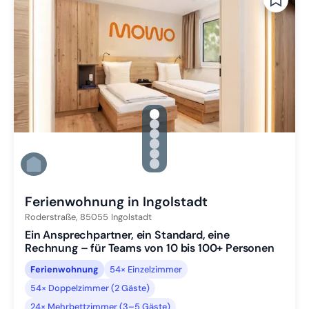
gallery.slide_selector
Zu Slide 1 wechseln
Zu Slide 2 wechseln
Zu Slide 3 wechseln
Zu Slide 4 wechseln
Zu Slide 5 wechseln
Zu Slide 6 wechseln
Ferienwohnung in Ingolstadt
Roderstraße,
85055
Ingolstadt
Ein Ansprechpartner, ein Standard, eine
Rechnung – für Teams von 10 bis 100+ Personen
Ferienwohnung
54× Einzelzimmer
54× Doppelzimmer (2 Gäste)
24× Mehrbettzimmer (3–5 Gäste)