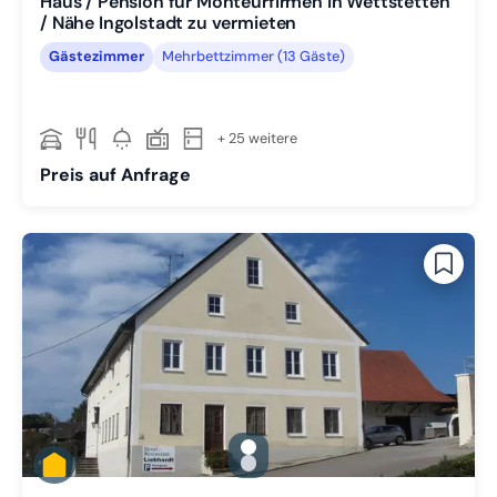
Haus / Pension für Monteurfirmen in Wettstetten
/ Nähe Ingolstadt zu vermieten
Gästezimmer
Mehrbettzimmer (13 Gäste)
+ 25 weitere
Preis auf Anfrage
gallery.slide_selector
Zu Slide 1 wechseln
Zu Slide 2 wechseln