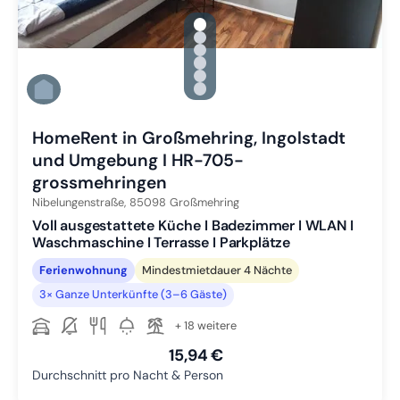
gallery.slide_selector
Zu Slide 1 wechseln
Zu Slide 2 wechseln
Zu Slide 3 wechseln
Zu Slide 4 wechseln
Zu Slide 5 wechseln
Zu Slide 6 wechseln
HomeRent in Großmehring, Ingolstadt
und Umgebung I HR-705-
grossmehringen
Nibelungenstraße,
85098
Großmehring
Voll ausgestattete Küche I Badezimmer I WLAN I
Waschmaschine I Terrasse I Parkplätze
Ferienwohnung
Mindestmietdauer 4 Nächte
3× Ganze Unterkünfte (3–6 Gäste)
+ 18 weitere
15,94 €
Durchschnitt pro Nacht & Person