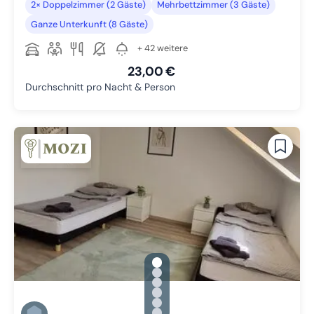
2× Doppelzimmer (2 Gäste)
Mehrbettzimmer (3 Gäste)
Ganze Unterkunft (8 Gäste)
+ 42 weitere
23,00 €
Durchschnitt pro Nacht & Person
gallery.slide_selector
Zu Slide 1 wechseln
Zu Slide 2 wechseln
Zu Slide 3 wechseln
Zu Slide 4 wechseln