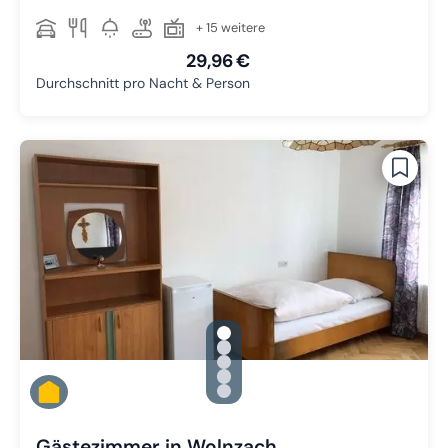
+ 15 weitere
29,96 €
Durchschnitt pro Nacht & Person
gallery.slide_selector
Zu Slide 1 wechseln
Zu Slide 2 wechseln
Zu Slide 3 wechseln
Zu Slide 4 wechseln
Zu Slide 5 wechseln
Gästezimmer in Wolnzach