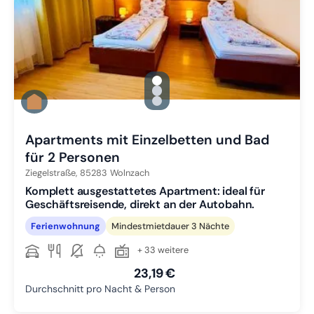
gallery.slide_selector
Zu Slide 1 wechseln
Zu Slide 2 wechseln
Zu Slide 3 wechseln
Apartments mit Einzelbetten und Bad
für 2 Personen
Ziegelstraße,
85283
Wolnzach
Komplett ausgestattetes Apartment: ideal für
Geschäftsreisende, direkt an der Autobahn.
Ferienwohnung
Mindestmietdauer 3 Nächte
+ 33 weitere
23,19 €
Durchschnitt pro Nacht & Person