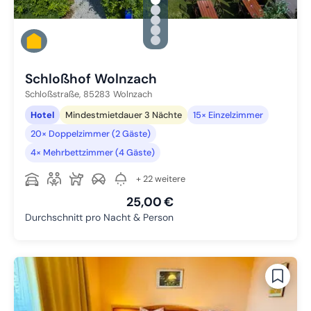
gallery.slide_selector
Zu Slide 1 wechseln
Zu Slide 2 wechseln
Zu Slide 3 wechseln
Zu Slide 4 wechseln
Zu Slide 5 wechseln
Schloßhof Wolnzach
Schloßstraße,
85283
Wolnzach
Hotel
Mindestmietdauer 3 Nächte
15× Einzelzimmer
20× Doppelzimmer (2 Gäste)
4× Mehrbettzimmer (4 Gäste)
+ 22 weitere
25,00 €
Durchschnitt pro Nacht & Person