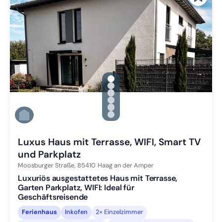
gallery.slide_selector
Zu Slide 1 wechseln
Zu Slide 2 wechseln
Zu Slide 3 wechseln
Zu Slide 4 wechseln
Zu Slide 5 wechseln
Zu Slide 6 wechseln
Luxus Haus mit Terrasse, WIFI, Smart TV
und Parkplatz
Moosburger Straße,
85410
Haag an der Amper
Luxuriös ausgestattetes Haus mit Terrasse,
Garten Parkplatz, WIFI: Ideal für
Geschäftsreisende
Ferienhaus
Inkofen
2× Einzelzimmer