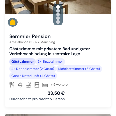
gallery.slide_selector
Zu Slide 1 wechseln
Zu Slide 2 wechseln
Zu Slide 3 wechseln
Zu Slide 4 wechseln
Zu Slide 5 wechseln
Semmler Pension
Am Bahnhof,
85077
Manching
Gästezimmer mit privatem Bad und guter
Verkehrsanbindung in zentraler Lage
Gästezimmer
3× Einzelzimmer
4× Doppelzimmer (2 Gäste)
Mehrbettzimmer (3 Gäste)
Ganze Unterkunft (4 Gäste)
+ 9 weitere
23,50 €
Durchschnitt pro Nacht & Person