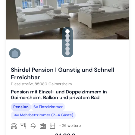
gallery.slide_selector
Zu Slide 1 wechseln
Zu Slide 2 wechseln
Zu Slide 3 wechseln
Zu Slide 4 wechseln
Zu Slide 5 wechseln
Zu Slide 6 wechseln
Shirdel Pension | Günstig und Schnell
Erreichbar
Dieselstraße,
85080
Gaimersheim
Pension mit Einzel- und Doppelzimmern in
Gaimersheim, Balkon und privatem Bad
Pension
6× Einzelzimmer
14× Mehrbettzimmer (2–4 Gäste)
+ 26 weitere