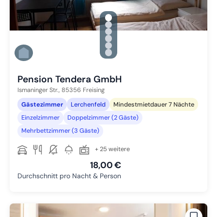
gallery.slide_selector
Zu Slide 1 wechseln
Zu Slide 2 wechseln
Zu Slide 3 wechseln
Zu Slide 4 wechseln
Zu Slide 5 wechseln
Zu Slide 6 wechseln
Pension Tendera GmbH
Ismaninger Str.,
85356
Freising
Gästezimmer
Lerchenfeld
Mindestmietdauer 7 Nächte
Einzelzimmer
Doppelzimmer (2 Gäste)
Mehrbettzimmer (3 Gäste)
+ 25 weitere
18,00 €
Durchschnitt pro Nacht & Person