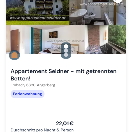
gallery.slide_selector
Zu Slide 1 wechseln
Zu Slide 2 wechseln
Zu Slide 3 wechseln
Appartement Seidner - mit getrennten
Betten!
Embach,
6320
Angerberg
Ferienwohnung
22,01 €
Durchschnitt pro Nacht & Person