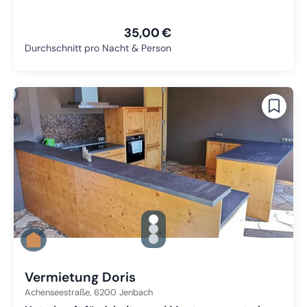
35,00 €
Durchschnitt pro Nacht & Person
gallery.slide_selector
Zu Slide 1 wechseln
Zu Slide 2 wechseln
Zu Slide 3 wechseln
Vermietung Doris
Achenseestraße,
6200
Jenbach