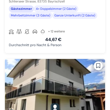
Schlierseer Strasse,
83735
Bayrischzell
Gästezimmer
4× Doppelzimmer (2 Gäste)
Mehrbettzimmer (3 Gäste)
Ganze Unterkunft (2 Gäste)
+ 12 weitere
44,67 €
Durchschnitt pro Nacht & Person
gallery.slide_selector