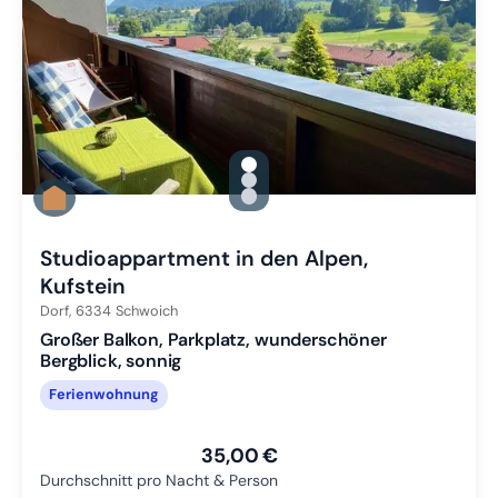
gallery.slide_selector
Zu Slide 1 wechseln
Zu Slide 2 wechseln
Zu Slide 3 wechseln
Studioappartment in den Alpen,
Kufstein
Dorf,
6334
Schwoich
Großer Balkon, Parkplatz, wunderschöner
Bergblick, sonnig
Ferienwohnung
35,00 €
Durchschnitt pro Nacht & Person