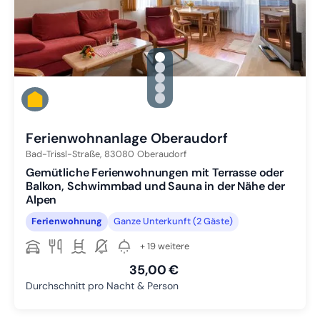
gallery.slide_selector
Zu Slide 1 wechseln
Zu Slide 2 wechseln
Zu Slide 3 wechseln
Zu Slide 4 wechseln
Zu Slide 5 wechseln
Ferienwohnanlage Oberaudorf
Bad-Trissl-Straße,
83080
Oberaudorf
Gemütliche Ferienwohnungen mit Terrasse oder
Balkon, Schwimmbad und Sauna in der Nähe der
Alpen
Ferienwohnung
Ganze Unterkunft (2 Gäste)
+ 19 weitere
35,00 €
Durchschnitt pro Nacht & Person