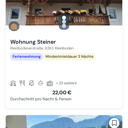
gallery.slide_selector
Zu Slide 1 wechseln
Zu Slide 2 wechseln
Zu Slide 3 wechseln
Wohnung Steiner
Kleinbodenerstraße,
6263
Kleinboden
Ferienwohnung
Mindestmietdauer 3 Nächte
+ 23 weitere
22,00 €
Durchschnitt pro Nacht & Person