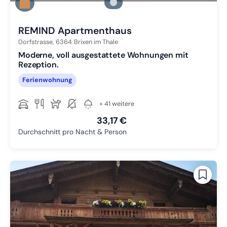
Zu Slide 2 wechseln
Zu Slide 3 wechseln
REMIND Apartmenthaus
Dorfstrasse,
6364
Brixen im Thale
Moderne, voll ausgestattete Wohnungen mit
Rezeption.
Ferienwohnung
+ 41 weitere
33,17 €
Durchschnitt pro Nacht & Person