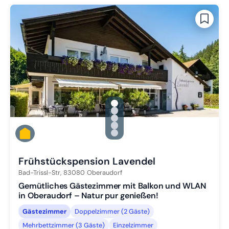
gallery.slide_selector
Zu Slide 1 wechseln
Zu Slide 2 wechseln
Zu Slide 3 wechseln
Zu Slide 4 wechseln
Zu Slide 5 wechseln
Frühstückspension Lavendel
Bad-Trissl-Str,
83080
Oberaudorf
Gemütliches Gästezimmer mit Balkon und WLAN
in Oberaudorf – Natur pur genießen!
Gästezimmer
Doppelzimmer (2 Gäste)
Mehrbettzimmer (3 Gäste)
Einzelzimmer