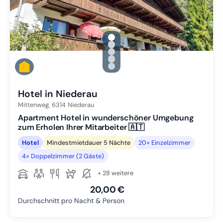
gallery.slide_selector
Zu Slide 1 wechseln
Zu Slide 2 wechseln
Zu Slide 3 wechseln
Zu Slide 4 wechseln
Zu Slide 5 wechseln
Hotel in Niederau
Mittenweg,
6314
Niederau
Apartment Hotel in wunderschöner Umgebung
zum Erholen Ihrer Mitarbeiter 🇦🇹
Hotel
Mindestmietdauer 5 Nächte
20× Einzelzimmer
4× Doppelzimmer (2 Gäste)
+ 28 weitere
20,00 €
Durchschnitt pro Nacht & Person