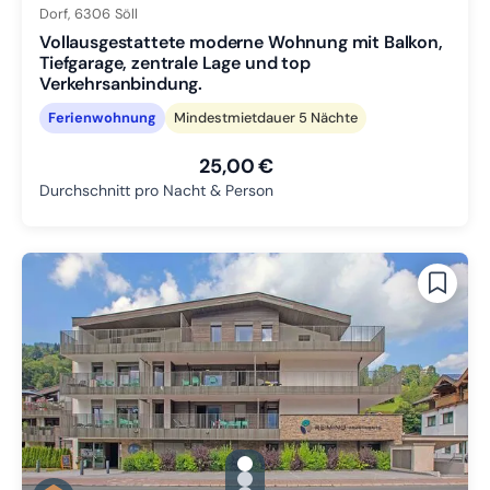
Dorf,
6306
Söll
Vollausgestattete moderne Wohnung mit Balkon,
Tiefgarage, zentrale Lage und top
Verkehrsanbindung.
Ferienwohnung
Mindestmietdauer 5 Nächte
25,00 €
Durchschnitt pro Nacht & Person
gallery.slide_selector
Zu Slide 1 wechseln