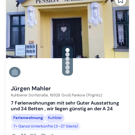
gallery.slide_selector
Zu Slide 1 wechseln
Zu Slide 2 wechseln
Zu Slide 3 wechseln
Zu Slide 4 wechseln
Zu Slide 5 wechseln
Zu Slide 6 wechseln
Jürgen Mahler
Kuhbierer Dorfstraße,
16928
Groß Pankow (Prignitz)
7 Ferienwohnungen mit sehr Guter Ausstattung
und 34 Betten , wir liegen günstig an der A 24
Ferienwohnung
Kuhbier
7× Ganze Unterkünfte (3–27 Gäste)