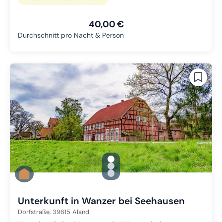
40,00 €
Durchschnitt pro Nacht & Person
gallery.slide_selector
Zu Slide 1 wechseln
Zu Slide 2 wechseln
Zu Slide 3 wechseln
Unterkunft in Wanzer bei Seehausen
Dorfstraße,
39615
Aland