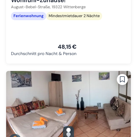
Wohlfühl-Zuhause!
August-Bebel-Straße,
19322
Wittenberge
Ferienwohnung
Mindestmietdauer 2 Nächte
48,15 €
Durchschnitt pro Nacht & Person
gallery.slide_selector
Zu Slide 1 wechseln