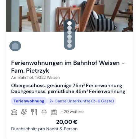
gallery.slide_selector
Zu Slide 1 wechseln
Zu Slide 2 wechseln
Zu Slide 3 wechseln
Zu Slide 4 wechseln
Zu Slide 5 wechseln
Zu Slide 6 wechseln
Ferienwohnungen im Bahnhof Weisen -
Fam. Pietrzyk
Am Bahnhof,
19322
Weisen
Obergeschoss: geräumige 75m² Ferienwohnung
Dachgeschoss: gemütliche 45m² Ferienwohnung
Ferienwohnung
2× Ganze Unterkünfte (2–6 Gäste)
+ 20 weitere
20,00 €
Durchschnitt pro Nacht & Person