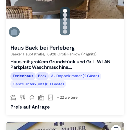
gallery.slide_selector
Zu Slide 1 wechseln
Zu Slide 2 wechseln
Zu Slide 3 wechseln
Zu Slide 4 wechseln
Zu Slide 5 wechseln
Zu Slide 6 wechseln
Haus Baek bei Perleberg
Baeker Hauptstraße,
16928
Groß Pankow (Prignitz)
Haus mit großem Grundstück und Grill. WLAN
Parkplatz Waschmaschine….
Ferienhaus
Baek
3× Doppelzimmer (2 Gäste)
Ganze Unterkunft (80 Gäste)
+ 22 weitere
Preis auf Anfrage