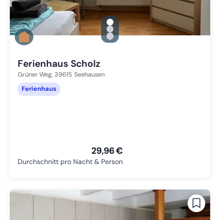
gallery.slide_selector
Zu Slide 1 wechseln
Zu Slide 2 wechseln
Zu Slide 3 wechseln
Ferienhaus Scholz
Grüner Weg,
39615
Seehausen
Ferienhaus
29,96 €
Durchschnitt pro Nacht & Person