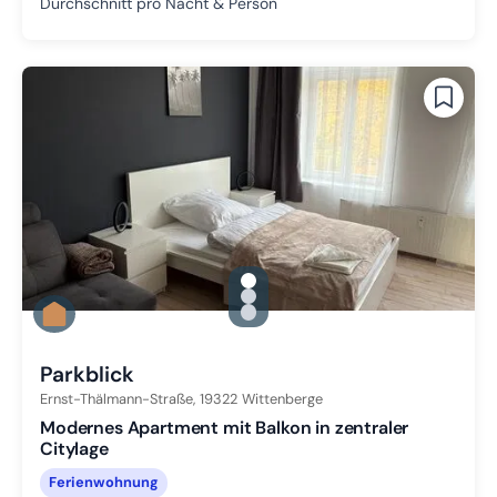
Durchschnitt pro Nacht & Person
gallery.slide_selector
Zu Slide 1 wechseln
Zu Slide 2 wechseln
Zu Slide 3 wechseln
Parkblick
Ernst-Thälmann-Straße,
19322
Wittenberge
Modernes Apartment mit Balkon in zentraler
Citylage
Ferienwohnung