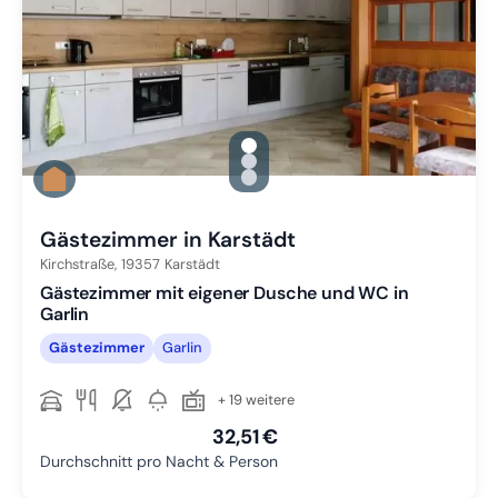
gallery.slide_selector
Zu Slide 1 wechseln
Zu Slide 2 wechseln
Zu Slide 3 wechseln
Gästezimmer in Karstädt
Kirchstraße,
19357
Karstädt
Gästezimmer mit eigener Dusche und WC in
Garlin
Gästezimmer
Garlin
+ 19 weitere
32,51 €
Durchschnitt pro Nacht & Person