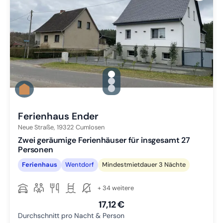
gallery.slide_selector
Zu Slide 1 wechseln
Zu Slide 2 wechseln
Zu Slide 3 wechseln
Ferienhaus Ender
Neue Straße,
19322
Cumlosen
Zwei geräumige Ferienhäuser für insgesamt 27
Personen
Ferienhaus
Wentdorf
Mindestmietdauer 3 Nächte
+ 34 weitere
17,12 €
Durchschnitt pro Nacht & Person