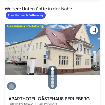
Weitere Unterkünfte in der Nähe
sortiert nach Entfernung
gallery.slide_selector
Zu Slide 1 wechseln
Zu Slide 2 wechseln
Zu Slide 3 wechseln
Zu Slide 4 wechseln
Zu Slide 5 wechseln
Zu Slide 6 wechseln
APARTHOTEL GÄSTEHAUS PERLEBERG
Pritzwalker Straße,
19348
Perleberg