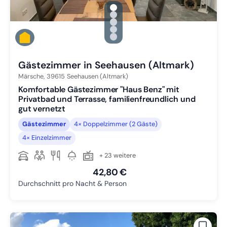
gallery.slide_selector
Zu Slide 1 wechseln
Zu Slide 2 wechseln
Zu Slide 3 wechseln
Zu Slide 4 wechseln
Zu Slide 5 wechseln
Gästezimmer in Seehausen (Altmark)
Märsche,
39615
Seehausen (Altmark)
Komfortable Gästezimmer "Haus Benz" mit
Privatbad und Terrasse, familienfreundlich und
gut vernetzt
Gästezimmer
4× Doppelzimmer (2 Gäste)
4× Einzelzimmer
+ 23 weitere
42,80 €
Durchschnitt pro Nacht & Person