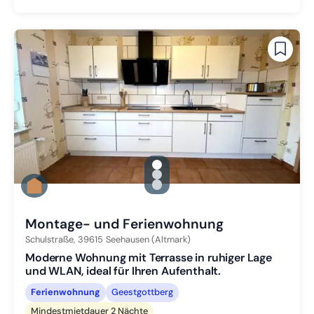
gallery.slide_selector
Zu Slide 1 wechseln
Zu Slide 2 wechseln
Zu Slide 3 wechseln
Montage- und Ferienwohnung
Schulstraße,
39615
Seehausen (Altmark)
Moderne Wohnung mit Terrasse in ruhiger Lage
und WLAN, ideal für Ihren Aufenthalt.
Ferienwohnung
Geestgottberg
Mindestmietdauer 2 Nächte