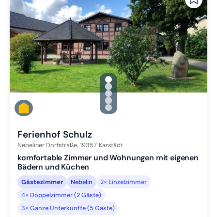
gallery.slide_selector
Zu Slide 1 wechseln
Zu Slide 2 wechseln
Zu Slide 3 wechseln
Zu Slide 4 wechseln
Zu Slide 5 wechseln
Ferienhof Schulz
Nebeliner Dorfstraße,
19357
Karstädt
komfortable Zimmer und Wohnungen mit eigenen
Bädern und Küchen
Gästezimmer
Nebelin
2× Einzelzimmer
4× Doppelzimmer (2 Gäste)
3× Ganze Unterkünfte (5 Gäste)