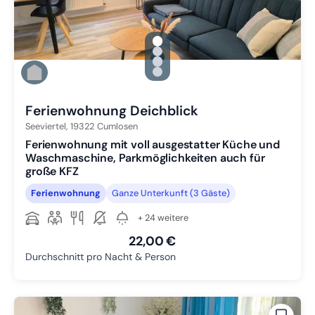
gallery.slide_selector
Zu Slide 1 wechseln
Zu Slide 2 wechseln
Zu Slide 3 wechseln
Zu Slide 4 wechseln
Ferienwohnung Deichblick
Seeviertel,
19322
Cumlosen
Ferienwohnung mit voll ausgestatter Küche und
Waschmaschine, Parkmöglichkeiten auch für
große KFZ
Ferienwohnung
Ganze Unterkunft (3 Gäste)
+ 24 weitere
22,00 €
Durchschnitt pro Nacht & Person