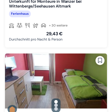
Unterkunft für Monteure in Wanzer bei
Wittenberge/Seehausen Altmark
Ferienhaus
+ 30 weitere
29,43 €
Durchschnitt pro Nacht & Person
gallery.slide_selector
Zu Slide 1 wechseln
Zu Slide 2 wechseln