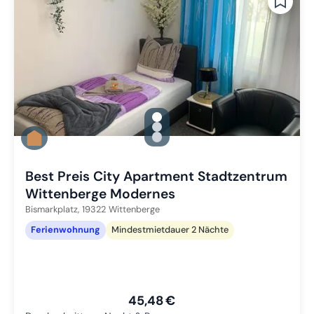
gallery.slide_selector
Zu Slide 1 wechseln
Zu Slide 2 wechseln
Zu Slide 3 wechseln
Best Preis City Apartment Stadtzentrum
Wittenberge Modernes
Bismarkplatz,
19322
Wittenberge
Ferienwohnung
Mindestmietdauer 2 Nächte
45,48 €