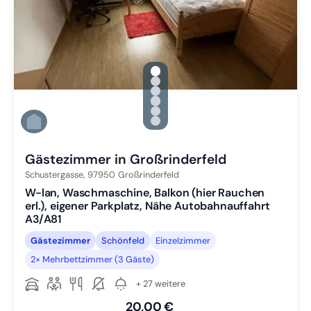
gallery.slide_selector
Zu Slide 1 wechseln
Zu Slide 2 wechseln
Zu Slide 3 wechseln
Zu Slide 4 wechseln
Zu Slide 5 wechseln
Zu Slide 6 wechseln
Gästezimmer in Großrinderfeld
Schustergasse,
97950
Großrinderfeld
W-lan, Waschmaschine, Balkon (hier Rauchen
erl.), eigener Parkplatz, Nähe Autobahnauffahrt
A3/A81
Gästezimmer
Schönfeld
Einzelzimmer
2× Mehrbettzimmer (3 Gäste)
+ 27 weitere
20,00 €