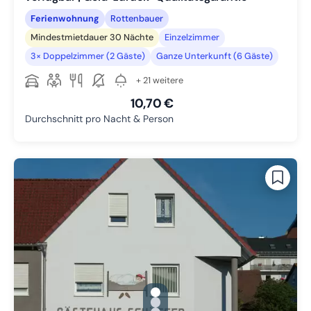
Ferienwohnung
Rottenbauer
Mindestmietdauer 30 Nächte
Einzelzimmer
3× Doppelzimmer (2 Gäste)
Ganze Unterkunft (6 Gäste)
+ 21 weitere
10,70 €
Durchschnitt pro Nacht & Person
gallery.slide_selector
Zu Slide 1 wechseln