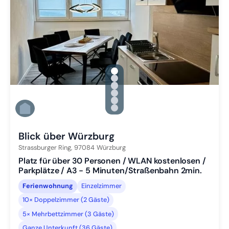
gallery.slide_selector
Zu Slide 1 wechseln
Zu Slide 2 wechseln
Zu Slide 3 wechseln
Zu Slide 4 wechseln
Zu Slide 5 wechseln
Zu Slide 6 wechseln
Blick über Würzburg
Strassburger Ring,
97084
Würzburg
Platz für über 30 Personen / WLAN kostenlosen /
Parkplätze / A3 - 5 Minuten/Straßenbahn 2min.
Ferienwohnung
Einzelzimmer
10× Doppelzimmer (2 Gäste)
5× Mehrbettzimmer (3 Gäste)
Ganze Unterkunft (36 Gäste)