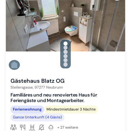
gallery.slide_selector
Zu Slide 1 wechseln
Zu Slide 2 wechseln
Zu Slide 3 wechseln
Zu Slide 4 wechseln
Zu Slide 5 wechseln
Zu Slide 6 wechseln
Gästehaus Blatz OG
Steilersgasse,
97277
Neubrunn
Familiäres und neu renoviertes Haus für
Feriengäste und Montagearbeiter.
Ferienwohnung
Mindestmietdauer 3 Nächte
Ganze Unterkunft (4 Gäste)
+ 27 weitere