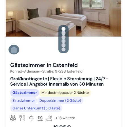
gallery.slide_selector
Zu Slide 1 wechseln
Zu Slide 2 wechseln
Zu Slide 3 wechseln
Zu Slide 4 wechseln
Zu Slide 5 wechseln
Zu Slide 6 wechseln
Gästezimmer in Estenfeld
Konrad-Adenauer-Straße,
97230
Estenfeld
Großkontingente | Flexible Stornierung | 24/7-
Service | Angebot innerhalb von 30 Minuten
Gästezimmer
Mindestmietdauer 2 Nächte
Einzelzimmer
Doppelzimmer (2 Gäste)
Ganze Unterkunft (5 Gäste)
+ 18 weitere