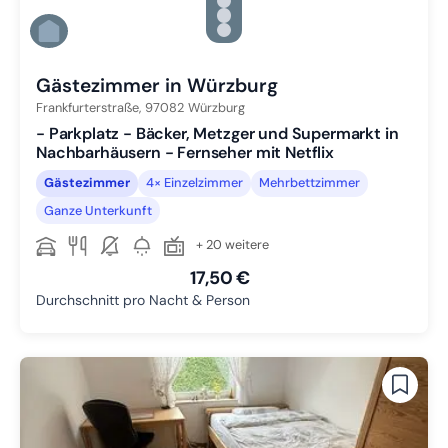
Zu Slide 3 wechseln
Zu Slide 4 wechseln
Zu Slide 5 wechseln
Zu Slide 6 wechseln
Gästezimmer in Würzburg
Frankfurterstraße,
97082
Würzburg
- Parkplatz - Bäcker, Metzger und Supermarkt in
Nachbarhäusern - Fernseher mit Netflix
Gästezimmer
4× Einzelzimmer
Mehrbettzimmer
Ganze Unterkunft
+ 20 weitere
17,50 €
Durchschnitt pro Nacht & Person