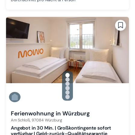
gallery.slide_selector
Zu Slide 1 wechseln
Zu Slide 2 wechseln
Zu Slide 3 wechseln
Zu Slide 4 wechseln
Zu Slide 5 wechseln
Zu Slide 6 wechseln
Ferienwohnung in Würzburg
Am Schloß,
97084
Würzburg
Angebot in 30 Min. | Großkontingente sofort
verfügbar | Geld-zurück-Qualitätsgarantie