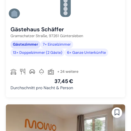
Zu Slide 2 wechseln
Zu Slide 3 wechseln
Zu Slide 4 wechseln
Zu Slide 5 wechseln
Zu Slide 6 wechseln
Gästehaus Schäffer
Gramschatzer Straße,
97261
Güntersleben
Gästezimmer
7× Einzelzimmer
13× Doppelzimmer (2 Gäste)
6× Ganze Unterkünfte
+ 24 weitere
37,45 €
Durchschnitt pro Nacht & Person