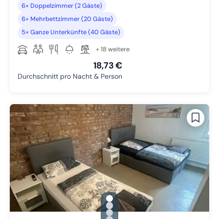
6× Doppelzimmer (2 Gäste)
6× Mehrbettzimmer (20 Gäste)
5× Ganze Unterkünfte (40 Gäste)
+ 18 weitere
18,73 €
Durchschnitt pro Nacht & Person
gallery.slide_selector
Zu Slide 1 wechseln
Zu Slide 2 wechseln