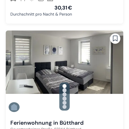
30,31 €
Durchschnitt pro Nacht & Person
gallery.slide_selector
Zu Slide 1 wechseln
Zu Slide 2 wechseln
Zu Slide 3 wechseln
Zu Slide 4 wechseln
Zu Slide 5 wechseln
Zu Slide 6 wechseln
Ferienwohnung in Bütthard