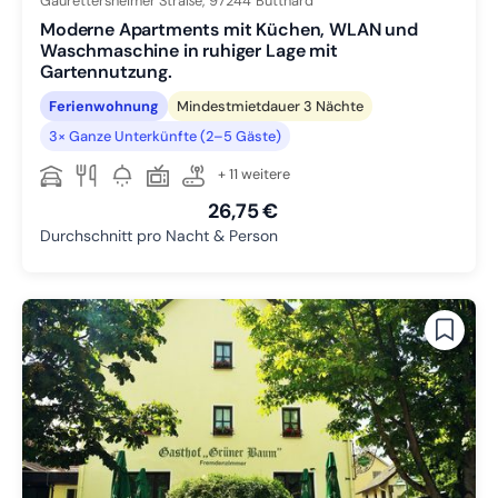
Gaurettersheimer Straße,
97244
Bütthard
Moderne Apartments mit Küchen, WLAN und
Waschmaschine in ruhiger Lage mit
Gartennutzung.
Ferienwohnung
Mindestmietdauer 3 Nächte
3× Ganze Unterkünfte (2–5 Gäste)
+ 11 weitere
26,75 €
Durchschnitt pro Nacht & Person