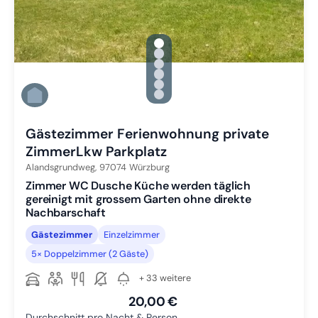
gallery.slide_selector
Zu Slide 1 wechseln
Zu Slide 2 wechseln
Zu Slide 3 wechseln
Zu Slide 4 wechseln
Zu Slide 5 wechseln
Zu Slide 6 wechseln
Gästezimmer Ferienwohnung private
ZimmerLkw Parkplatz
Alandsgrundweg,
97074
Würzburg
Zimmer WC Dusche Küche werden täglich
gereinigt mit grossem Garten ohne direkte
Nachbarschaft
Gästezimmer
Einzelzimmer
5× Doppelzimmer (2 Gäste)
+ 33 weitere
20,00 €
Durchschnitt pro Nacht & Person