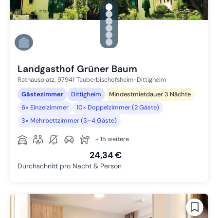
gallery.slide_selector
Zu Slide 1 wechseln
Zu Slide 2 wechseln
Zu Slide 3 wechseln
Zu Slide 4 wechseln
Zu Slide 5 wechseln
Zu Slide 6 wechseln
Landgasthof Grüner Baum
Rathausplatz,
97941
Tauberbischofsheim-Dittigheim
Gästezimmer
Dittigheim
Mindestmietdauer 3 Nächte
6× Einzelzimmer
10× Doppelzimmer (2 Gäste)
3× Mehrbettzimmer (3–4 Gäste)
+ 15 weitere
24,34 €
Durchschnitt pro Nacht & Person