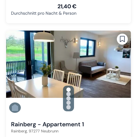
21,40 €
Durchschnitt pro Nacht & Person
gallery.slide_selector
Zu Slide 1 wechseln
Zu Slide 2 wechseln
Zu Slide 3 wechseln
Zu Slide 4 wechseln
Zu Slide 5 wechseln
Rainberg - Appartement 1
Rainberg,
97277
Neubrunn