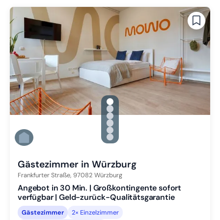
gallery.slide_selector
Zu Slide 1 wechseln
Zu Slide 2 wechseln
Zu Slide 3 wechseln
Zu Slide 4 wechseln
Zu Slide 5 wechseln
Zu Slide 6 wechseln
Gästezimmer in Würzburg
Frankfurter Straße,
97082
Würzburg
Angebot in 30 Min. | Großkontingente sofort
verfügbar | Geld-zurück-Qualitätsgarantie
Gästezimmer
2× Einzelzimmer