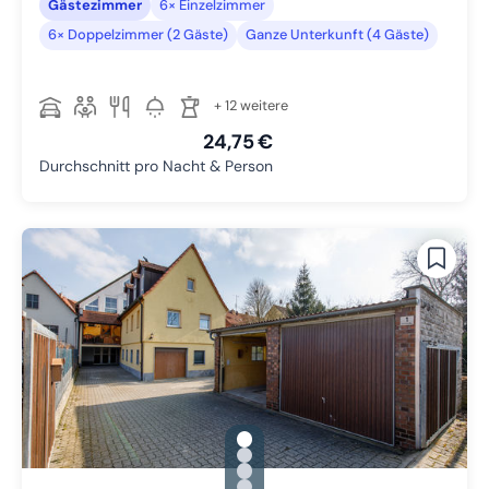
Gästezimmer
6× Einzelzimmer
6× Doppelzimmer (2 Gäste)
Ganze Unterkunft (4 Gäste)
+ 12 weitere
24,75 €
Durchschnitt pro Nacht & Person
gallery.slide_selector
Zu Slide 1 wechseln
Zu Slide 2 wechseln
Zu Slide 3 wechseln