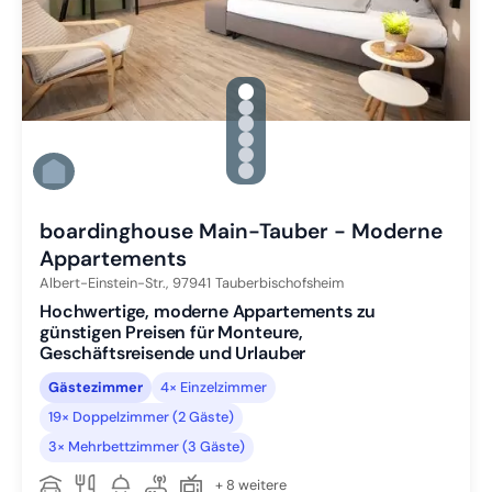
gallery.slide_selector
Zu Slide 1 wechseln
Zu Slide 2 wechseln
Zu Slide 3 wechseln
Zu Slide 4 wechseln
Zu Slide 5 wechseln
Zu Slide 6 wechseln
boardinghouse Main-Tauber - Moderne
Appartements
Albert-Einstein-Str.,
97941
Tauberbischofsheim
Hochwertige, moderne Appartements zu
günstigen Preisen für Monteure,
Geschäftsreisende und Urlauber
Gästezimmer
4× Einzelzimmer
19× Doppelzimmer (2 Gäste)
3× Mehrbettzimmer (3 Gäste)
+ 8 weitere