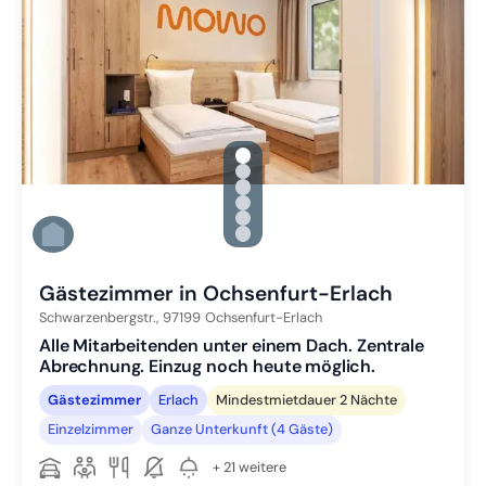
gallery.slide_selector
Zu Slide 1 wechseln
Zu Slide 2 wechseln
Zu Slide 3 wechseln
Zu Slide 4 wechseln
Zu Slide 5 wechseln
Zu Slide 6 wechseln
Gästezimmer in Ochsenfurt-Erlach
Schwarzenbergstr.,
97199
Ochsenfurt-Erlach
Alle Mitarbeitenden unter einem Dach. Zentrale
Abrechnung. Einzug noch heute möglich.
Gästezimmer
Erlach
Mindestmietdauer 2 Nächte
Einzelzimmer
Ganze Unterkunft (4 Gäste)
+ 21 weitere