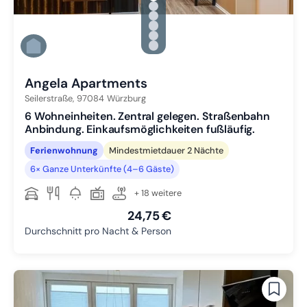
Zu Slide 1 wechseln
Zu Slide 2 wechseln
Zu Slide 3 wechseln
Zu Slide 4 wechseln
Zu Slide 5 wechseln
Zu Slide 6 wechseln
Angela Apartments
Seilerstraße,
97084
Würzburg
6 Wohneinheiten. Zentral gelegen. Straßenbahn
Anbindung. Einkaufsmöglichkeiten fußläufig.
Ferienwohnung
Mindestmietdauer 2 Nächte
6× Ganze Unterkünfte (4–6 Gäste)
+ 18 weitere
24,75 €
Durchschnitt pro Nacht & Person