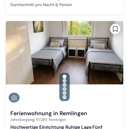
Durchschnitt pro Nacht & Person
gallery.slide_selector
Zu Slide 1 wechseln
Zu Slide 2 wechseln
Zu Slide 3 wechseln
Zu Slide 4 wechseln
Zu Slide 5 wechseln
Zu Slide 6 wechseln
Ferienwohnung in Remlingen
Zehntbergweg,
97280
Remlingen
Hochwertige Einrichtung Ruhige Lage Fünf