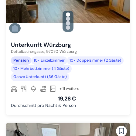
gallery.slide_selector
Zu Slide 1 wechseln
Zu Slide 2 wechseln
Zu Slide 3 wechseln
Zu Slide 4 wechseln
Unterkunft Würzburg
Dettelbachergasse,
97070
Würzburg
Pension
10× Einzelzimmer
10× Doppelzimmer (2 Gäste)
10× Mehrbettzimmer (4 Gäste)
Ganze Unterkunft (36 Gäste)
+ 11 weitere
19,26 €
Durchschnitt pro Nacht & Person