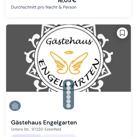
16,05 €
Durchschnitt pro Nacht & Person
gallery.slide_selector
Zu Slide 1 wechseln
Zu Slide 2 wechseln
Zu Slide 3 wechseln
Zu Slide 4 wechseln
Zu Slide 5 wechseln
Zu Slide 6 wechseln
Gästehaus Engelgarten
Untere Str.,
97230
Estenfeld