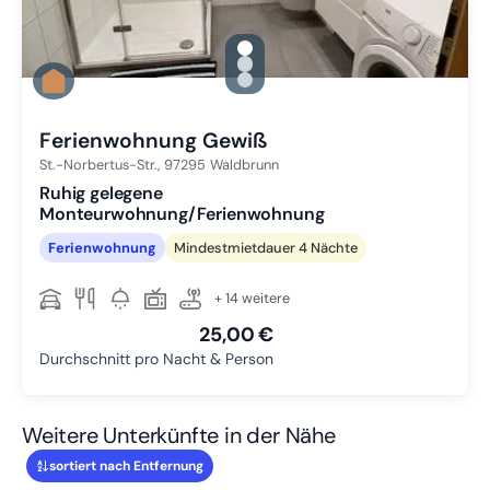
gallery.slide_selector
Zu Slide 1 wechseln
Zu Slide 2 wechseln
Zu Slide 3 wechseln
Ferienwohnung Gewiß
St.-Norbertus-Str.,
97295
Waldbrunn
Ruhig gelegene
Monteurwohnung/Ferienwohnung
Ferienwohnung
Mindestmietdauer 4 Nächte
+ 14 weitere
25,00 €
Durchschnitt pro Nacht & Person
Weitere Unterkünfte in der Nähe
sortiert nach Entfernung