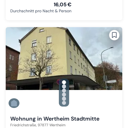
16,05 €
Durchschnitt pro Nacht & Person
gallery.slide_selector
Zu Slide 1 wechseln
Zu Slide 2 wechseln
Zu Slide 3 wechseln
Zu Slide 4 wechseln
Zu Slide 5 wechseln
Zu Slide 6 wechseln
Wohnung in Wertheim Stadtmitte
Friedrichstraße,
97877
Wertheim