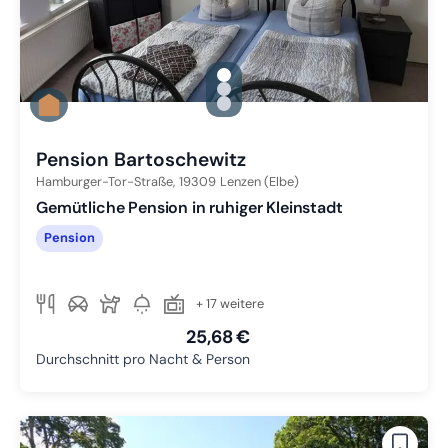
gallery.slide_selector
Zu Slide 1 wechseln
Zu Slide 2 wechseln
Zu Slide 3 wechseln
Pension Bartoschewitz
Hamburger-Tor-Straße,
19309
Lenzen (Elbe)
Gemütliche Pension in ruhiger Kleinstadt
Pension
+ 17 weitere
25,68 €
Durchschnitt pro Nacht & Person