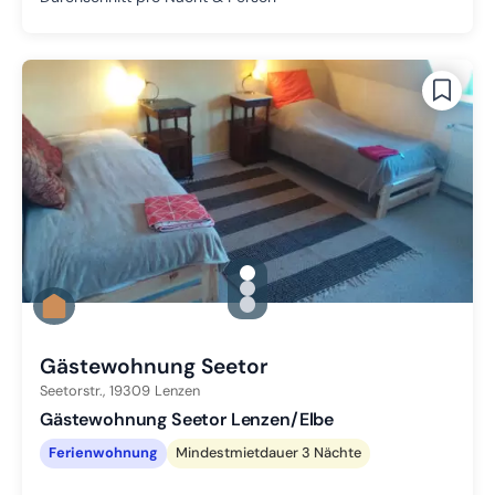
gallery.slide_selector
Zu Slide 1 wechseln
Zu Slide 2 wechseln
Zu Slide 3 wechseln
Gästewohnung Seetor
Seetorstr.,
19309
Lenzen
Gästewohnung Seetor Lenzen/Elbe
Ferienwohnung
Mindestmietdauer 3 Nächte