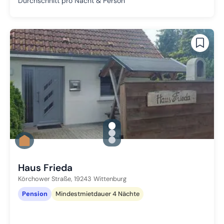
Durchschnitt pro Nacht & Person
gallery.slide_selector
Zu Slide 1 wechseln
Zu Slide 2 wechseln
Zu Slide 3 wechseln
Haus Frieda
Körchower Straße,
19243
Wittenburg
Pension
Mindestmietdauer 4 Nächte