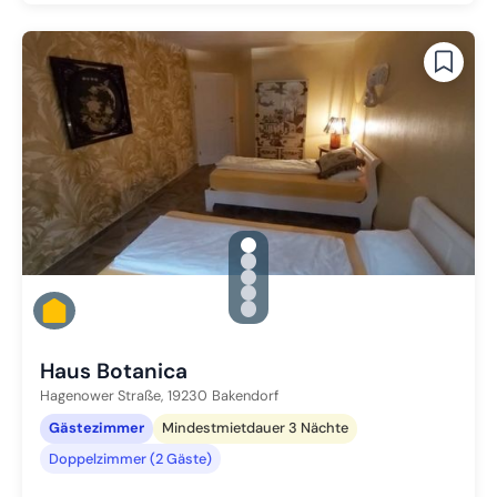
gallery.slide_selector
Zu Slide 1 wechseln
Zu Slide 2 wechseln
Zu Slide 3 wechseln
Zu Slide 4 wechseln
Zu Slide 5 wechseln
Haus Botanica
Hagenower Straße,
19230
Bakendorf
Gästezimmer
Mindestmietdauer 3 Nächte
Doppelzimmer (2 Gäste)