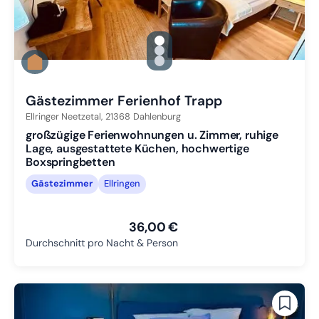
gallery.slide_selector
Zu Slide 1 wechseln
Zu Slide 2 wechseln
Zu Slide 3 wechseln
Gästezimmer Ferienhof Trapp
Ellringer Neetzetal,
21368
Dahlenburg
großzügige Ferienwohnungen u. Zimmer, ruhige
Lage, ausgestattete Küchen, hochwertige
Boxspringbetten
Gästezimmer
Ellringen
36,00 €
Durchschnitt pro Nacht & Person