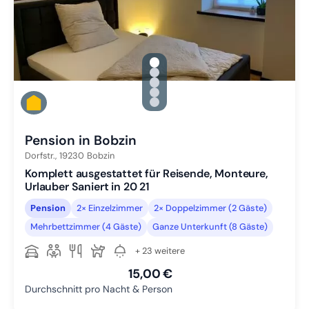
gallery.slide_selector
Zu Slide 1 wechseln
Zu Slide 2 wechseln
Zu Slide 3 wechseln
Zu Slide 4 wechseln
Zu Slide 5 wechseln
Pension in Bobzin
Dorfstr.,
19230
Bobzin
Komplett ausgestattet für Reisende, Monteure,
Urlauber Saniert in 20 21
Pension
2× Einzelzimmer
2× Doppelzimmer (2 Gäste)
Mehrbettzimmer (4 Gäste)
Ganze Unterkunft (8 Gäste)
+ 23 weitere
15,00 €
Durchschnitt pro Nacht & Person