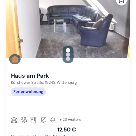
gallery.slide_selector
Zu Slide 1 wechseln
Zu Slide 2 wechseln
Zu Slide 3 wechseln
Haus am Park
Körchower Straße,
19243
Wittenburg
Ferienwohnung
+ 23 weitere
12,50 €