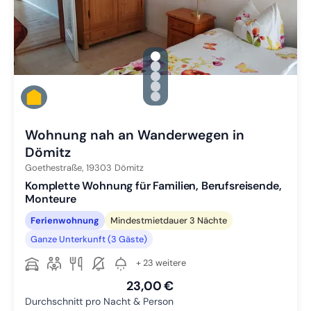
gallery.slide_selector
Zu Slide 1 wechseln
Zu Slide 2 wechseln
Zu Slide 3 wechseln
Zu Slide 4 wechseln
Zu Slide 5 wechseln
Wohnung nah an Wanderwegen in
Dömitz
Goethestraße,
19303
Dömitz
Komplette Wohnung für Familien, Berufsreisende,
Monteure
Ferienwohnung
Mindestmietdauer 3 Nächte
Ganze Unterkunft (3 Gäste)
+ 23 weitere
23,00 €
Durchschnitt pro Nacht & Person