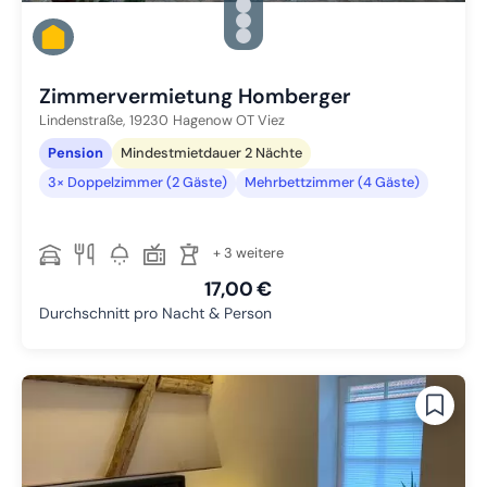
Zu Slide 2 wechseln
Zu Slide 3 wechseln
Zu Slide 4 wechseln
Zu Slide 5 wechseln
Zimmervermietung Homberger
Lindenstraße,
19230
Hagenow OT Viez
Pension
Mindestmietdauer 2 Nächte
3× Doppelzimmer (2 Gäste)
Mehrbettzimmer (4 Gäste)
+ 3 weitere
17,00 €
Durchschnitt pro Nacht & Person