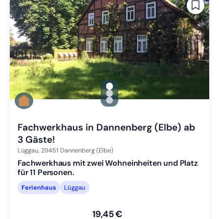
gallery.slide_selector
Zu Slide 1 wechseln
Zu Slide 2 wechseln
Zu Slide 3 wechseln
Fachwerkhaus in Dannenberg (Elbe) ab
3 Gäste!
Lüggau,
29451
Dannenberg (Elbe)
Fachwerkhaus mit zwei Wohneinheiten und Platz
für 11 Personen.
Ferienhaus
Lüggau
19,45 €