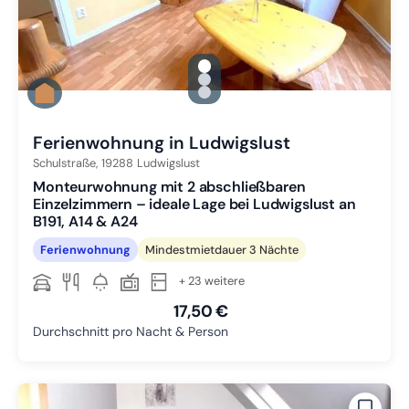
gallery.slide_selector
Zu Slide 1 wechseln
Zu Slide 2 wechseln
Zu Slide 3 wechseln
Ferienwohnung in Ludwigslust
Schulstraße,
19288
Ludwigslust
Monteurwohnung mit 2 abschließbaren
Einzelzimmern – ideale Lage bei Ludwigslust an
B191, A14 & A24
Ferienwohnung
Mindestmietdauer 3 Nächte
+ 23 weitere
17,50 €
Durchschnitt pro Nacht & Person