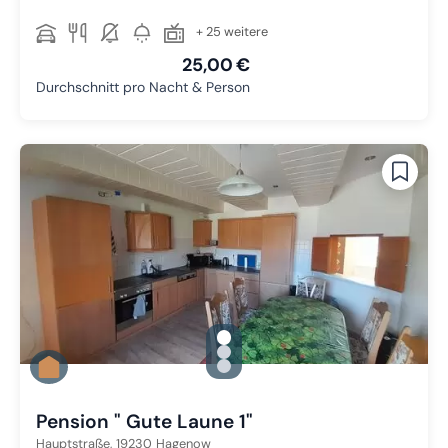
+ 25 weitere
25,00 €
Durchschnitt pro Nacht & Person
gallery.slide_selector
Zu Slide 1 wechseln
Zu Slide 2 wechseln
Zu Slide 3 wechseln
Pension " Gute Laune 1"
Hauptstraße,
19230
Hagenow