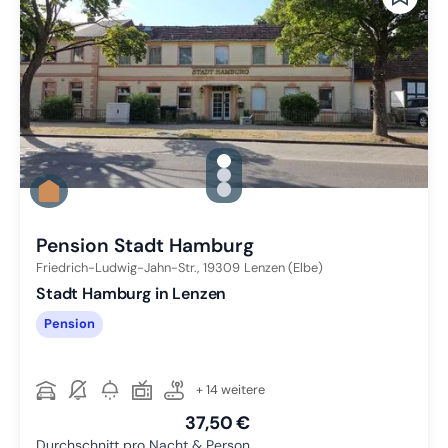
gallery.slide_selector
Zu Slide 1 wechseln
Zu Slide 2 wechseln
Zu Slide 3 wechseln
Pension Stadt Hamburg
Friedrich-Ludwig-Jahn-Str.,
19309
Lenzen (Elbe)
Stadt Hamburg in Lenzen
Pension
+ 14 weitere
37,50 €
Durchschnitt pro Nacht & Person