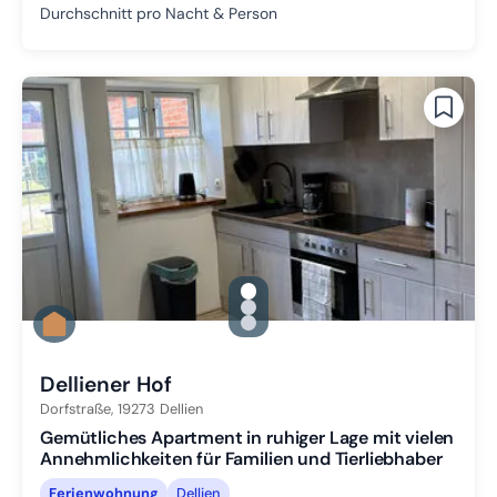
Durchschnitt pro Nacht & Person
gallery.slide_selector
Zu Slide 1 wechseln
Zu Slide 2 wechseln
Zu Slide 3 wechseln
Delliener Hof
Dorfstraße,
19273
Dellien
Gemütliches Apartment in ruhiger Lage mit vielen
Annehmlichkeiten für Familien und Tierliebhaber
Ferienwohnung
Dellien