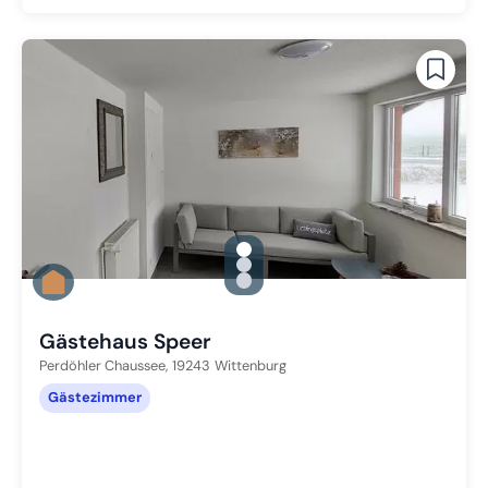
gallery.slide_selector
Zu Slide 1 wechseln
Zu Slide 2 wechseln
Zu Slide 3 wechseln
Gästehaus Speer
Perdöhler Chaussee,
19243
Wittenburg
Gästezimmer