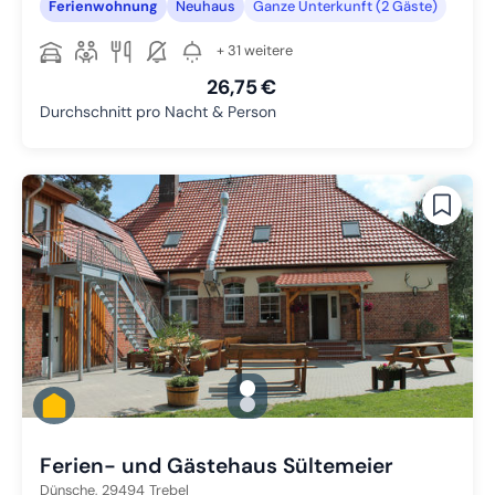
Ferienwohnung
Neuhaus
Ganze Unterkunft (2 Gäste)
+ 31 weitere
26,75 €
Durchschnitt pro Nacht & Person
gallery.slide_selector
Zu Slide 1 wechseln
Zu Slide 2 wechseln
Ferien- und Gästehaus Sültemeier
Dünsche,
29494
Trebel