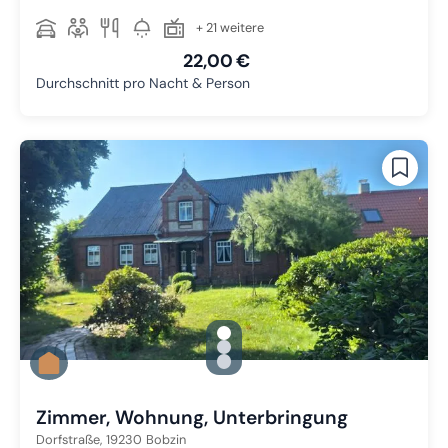
+ 21 weitere
22,00 €
Durchschnitt pro Nacht & Person
gallery.slide_selector
Zu Slide 1 wechseln
Zu Slide 2 wechseln
Zu Slide 3 wechseln
Zimmer, Wohnung, Unterbringung
Dorfstraße,
19230
Bobzin