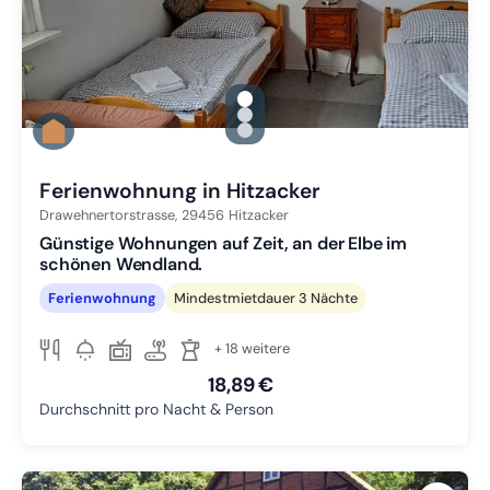
gallery.slide_selector
Zu Slide 1 wechseln
Zu Slide 2 wechseln
Zu Slide 3 wechseln
Ferienwohnung in Hitzacker
Drawehnertorstrasse,
29456
Hitzacker
Günstige Wohnungen auf Zeit, an der Elbe im
schönen Wendland.
Ferienwohnung
Mindestmietdauer 3 Nächte
+ 18 weitere
18,89 €
Durchschnitt pro Nacht & Person