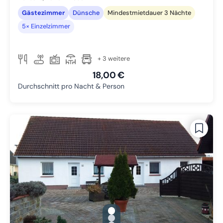
Gästezimmer
Dünsche
Mindestmietdauer 3 Nächte
5× Einzelzimmer
+ 3 weitere
18,00 €
Durchschnitt pro Nacht & Person
gallery.slide_selector
Zu Slide 1 wechseln