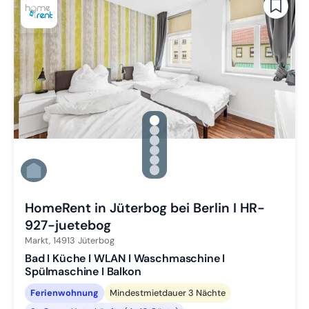
gallery.slide_selector
Zu Slide 1 wechseln
Zu Slide 2 wechseln
Zu Slide 3 wechseln
Zu Slide 4 wechseln
Zu Slide 5 wechseln
Zu Slide 6 wechseln
HomeRent in Jüterbog bei Berlin I HR-
927-juetebog
Markt,
14913
Jüterbog
Bad I Küche I WLAN I Waschmaschine I
Spülmaschine I Balkon
Ferienwohnung
Mindestmietdauer 3 Nächte