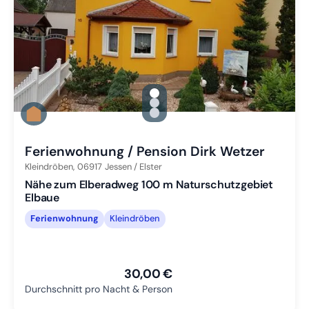
gallery.slide_selector
Zu Slide 1 wechseln
Zu Slide 2 wechseln
Zu Slide 3 wechseln
Ferienwohnung / Pension Dirk Wetzer
Kleindröben,
06917
Jessen / Elster
Nähe zum Elberadweg 100 m Naturschutzgebiet
Elbaue
Ferienwohnung
Kleindröben
30,00 €
Durchschnitt pro Nacht & Person