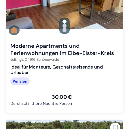
gallery.slide_selector
Zu Slide 1 wechseln
Zu Slide 2 wechseln
Zu Slide 3 wechseln
Moderne Apartments und
Ferienwohnungen im Elbe-Elster-Kreis
Jeßnigk,
04916
Schönewalde
Ideal für Monteure, Geschäftsreisende und
Urlauber
Pension
30,00 €
Durchschnitt pro Nacht & Person