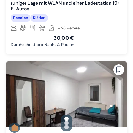
ruhiger Lage mit WLAN und einer Ladestation für
E-Autos
Pension
Klöden
+ 26 weitere
30,00 €
Durchschnitt pro Nacht & Person
gallery.slide_selector
Zu Slide 1 wechseln
Zu Slide 2 wechseln
Zu Slide 3 wechseln