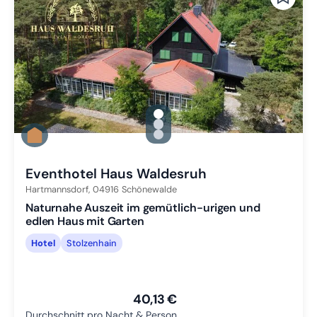
gallery.slide_selector
Zu Slide 1 wechseln
Zu Slide 2 wechseln
Zu Slide 3 wechseln
Eventhotel Haus Waldesruh
Hartmannsdorf,
04916
Schönewalde
Naturnahe Auszeit im gemütlich-urigen und
edlen Haus mit Garten
Hotel
Stolzenhain
40,13 €
Durchschnitt pro Nacht & Person