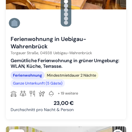
gallery.slide_selector
Zu Slide 1 wechseln
Zu Slide 2 wechseln
Zu Slide 3 wechseln
Zu Slide 4 wechseln
Zu Slide 5 wechseln
Zu Slide 6 wechseln
Ferienwohnung in Uebigau-
Wahrenbrück
Torgauer Straße,
04938
Uebigau-Wahrenbrück
Gemütliche Ferienwohnung in grüner Umgebung:
WLAN, Küche, Terrasse.
Ferienwohnung
Mindestmietdauer 2 Nächte
Ganze Unterkunft (5 Gäste)
+ 19 weitere
23,00 €
Durchschnitt pro Nacht & Person