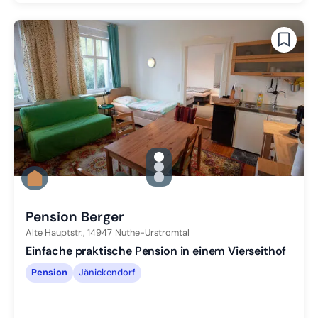
gallery.slide_selector
Zu Slide 1 wechseln
Zu Slide 2 wechseln
Zu Slide 3 wechseln
Pension Berger
Alte Hauptstr.,
14947
Nuthe-Urstromtal
Einfache praktische Pension in einem Vierseithof
Pension
Jänickendorf