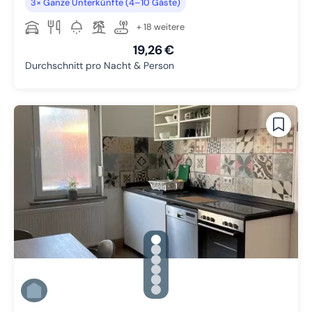
3× Ganze Unterkünfte (4–10 Gäste)
+ 18 weitere
19,26 €
Durchschnitt pro Nacht & Person
gallery.slide_selector
Zu Slide 1 wechseln
Zu Slide 2 wechseln
Zu Slide 3 wechseln
Zu Slide 4 wechseln
Zu Slide 5 wechseln
Zu Slide 6 wechseln