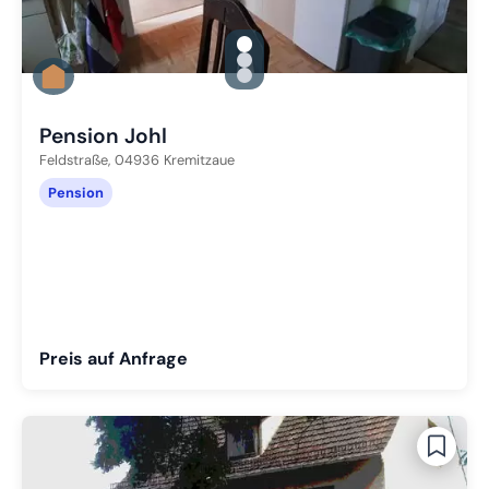
gallery.slide_selector
Zu Slide 1 wechseln
Zu Slide 2 wechseln
Zu Slide 3 wechseln
Pension Johl
Feldstraße,
04936
Kremitzaue
Pension
Preis auf Anfrage