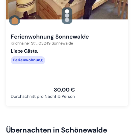
gallery.slide_selector
Zu Slide 1 wechseln
Zu Slide 2 wechseln
Zu Slide 3 wechseln
Ferienwohnung Sonnewalde
Kirchhainer Str.,
03249
Sonnewalde
Liebe Gäste,
Ferienwohnung
30,00 €
Durchschnitt pro Nacht & Person
Übernachten in Schönewalde