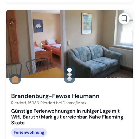
gallery.slide_selector
Zu Slide 1 wechseln
Zu Slide 2 wechseln
Zu Slide 3 wechseln
Brandenburg-Fewos Heumann
Rietdorf,
15936
Rietdorf bei Dahme/Mark
Günstige Ferienwohnungen in ruhiger Lage mit
Wifi, Baruth/Mark gut erreichbar, Nähe Flaeming-
Skate
Ferienwohnung