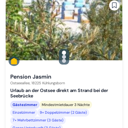
gallery.slide_selector
Zu Slide 1 wechseln
Zu Slide 2 wechseln
Zu Slide 3 wechseln
Pension Jasmin
Ostseeallee,
18225
Kühlungsborn
Urlaub an der Ostsee direkt am Strand bei der
Seebrücke
Gästezimmer
Mindestmietdauer 3 Nächte
Einzelzimmer
9× Doppelzimmer (2 Gäste)
7× Mehrbettzimmer (3 Gäste)
Ganze Unterkunft (3 Gäste)