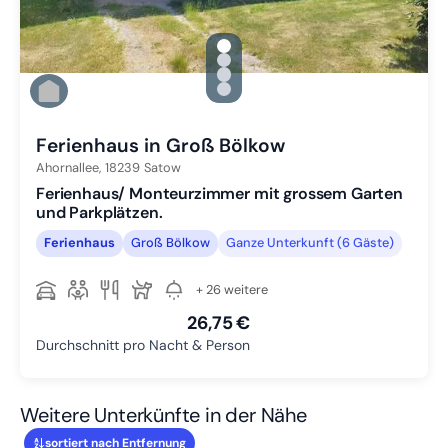
gallery.slide_selector
Zu Slide 1 wechseln
Zu Slide 2 wechseln
Zu Slide 3 wechseln
Zu Slide 4 wechseln
Ferienhaus in Groß Bölkow
Ahornallee,
18239
Satow
Ferienhaus/ Monteurzimmer mit grossem Garten
und Parkplätzen.
Ferienhaus
Groß Bölkow
Ganze Unterkunft (6 Gäste)
+ 26 weitere
26,75 €
Durchschnitt pro Nacht & Person
Weitere Unterkünfte in der Nähe
sortiert nach Entfernung