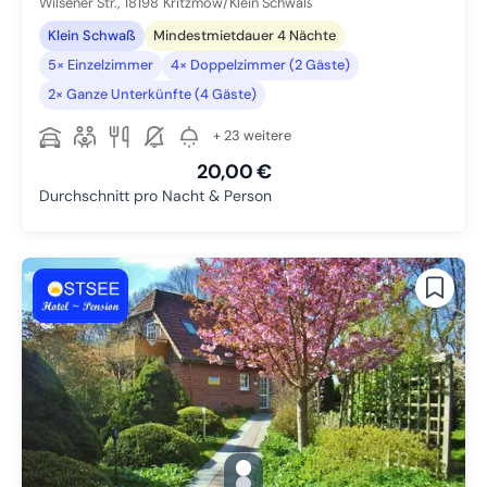
Wilsener Str.,
18198
Kritzmow/Klein Schwaß
Klein Schwaß
Mindestmietdauer 4 Nächte
5× Einzelzimmer
4× Doppelzimmer (2 Gäste)
2× Ganze Unterkünfte (4 Gäste)
+ 23 weitere
20,00 €
Durchschnitt pro Nacht & Person
gallery.slide_selector
Zu Slide 1 wechseln