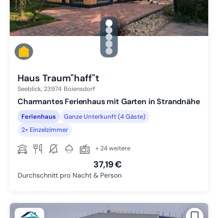
gallery.slide_selector
Zu Slide 1 wechseln
Zu Slide 2 wechseln
Zu Slide 3 wechseln
Zu Slide 4 wechseln
Zu Slide 5 wechseln
Haus Traum"haff"t
Seeblick,
23974
Boiensdorf
Charmantes Ferienhaus mit Garten in Strandnähe
Ferienhaus
Ganze Unterkunft (4 Gäste)
2× Einzelzimmer
+ 24 weitere
37,19 €
Durchschnitt pro Nacht & Person