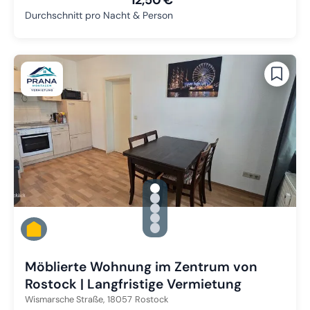
Durchschnitt pro Nacht & Person
gallery.slide_selector
Zu Slide 1 wechseln
Zu Slide 2 wechseln
Zu Slide 3 wechseln
Zu Slide 4 wechseln
Zu Slide 5 wechseln
Möblierte Wohnung im Zentrum von
Rostock | Langfristige Vermietung
Wismarsche Straße,
18057
Rostock