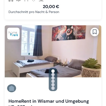
20,00 €
Durchschnitt pro Nacht & Person
gallery.slide_selector
Zu Slide 1 wechseln
Zu Slide 2 wechseln
Zu Slide 3 wechseln
Zu Slide 4 wechseln
Zu Slide 5 wechseln
Zu Slide 6 wechseln
HomeRent in Wismar und Umgebung