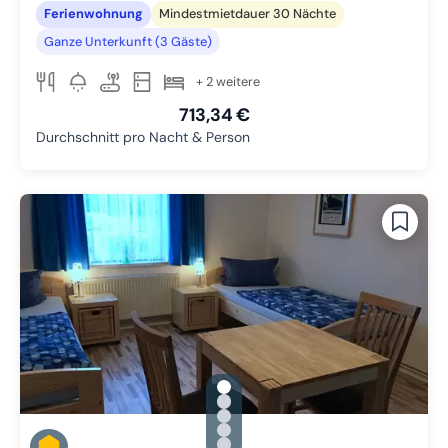
Ferienwohnung
Mindestmietdauer 30 Nächte
Ganze Unterkunft (3 Gäste)
+ 2 weitere
713,34 €
Durchschnitt pro Nacht & Person
gallery.slide_selector
Zu Slide 1 wechseln
Zu Slide 2 wechseln
Zu Slide 3 wechseln
Zu Slide 4 wechseln