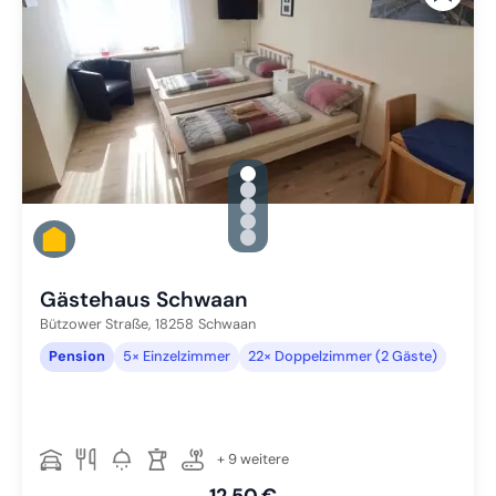
gallery.slide_selector
Zu Slide 1 wechseln
Zu Slide 2 wechseln
Zu Slide 3 wechseln
Zu Slide 4 wechseln
Zu Slide 5 wechseln
Gästehaus Schwaan
Bützower Straße,
18258
Schwaan
Pension
5× Einzelzimmer
22× Doppelzimmer (2 Gäste)
+ 9 weitere
12,50 €