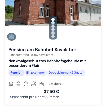
gallery.slide_selector
Zu Slide 1 wechseln
Zu Slide 2 wechseln
Zu Slide 3 wechseln
Zu Slide 4 wechseln
Zu Slide 5 wechseln
Zu Slide 6 wechseln
Pension am Bahnhof Kavelstorf
Bahnhofstraße,
18196
Kavelstorf
denkmalgeschütztes Bahnhofsgebäude mit
besonderem Flair
Pension
Einzelzimmer
Doppelzimmer (2 Gäste)
+ 7 weitere
37,50 €
Durchschnitt pro Nacht & Person