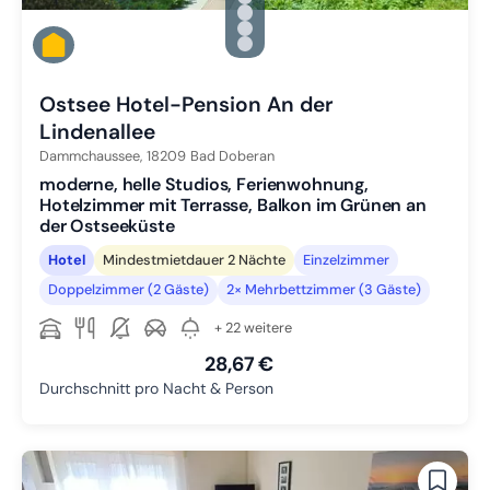
Zu Slide 2 wechseln
Zu Slide 3 wechseln
Zu Slide 4 wechseln
Zu Slide 5 wechseln
Ostsee Hotel-Pension An der
Lindenallee
Dammchaussee,
18209
Bad Doberan
moderne, helle Studios, Ferienwohnung,
Hotelzimmer mit Terrasse, Balkon im Grünen an
der Ostseeküste
Hotel
Mindestmietdauer 2 Nächte
Einzelzimmer
Doppelzimmer (2 Gäste)
2× Mehrbettzimmer (3 Gäste)
+ 22 weitere
28,67 €
Durchschnitt pro Nacht & Person