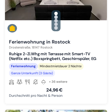
gallery.slide_selector
Zu Slide 1 wechseln
Zu Slide 2 wechseln
Zu Slide 3 wechseln
Zu Slide 4 wechseln
Zu Slide 5 wechseln
Ferienwohnung in Rostock
Drostenstraße,
18147
Rostock
Ruhige 2-Zi.Whg mit Terrasse mit Smart-TV
(Netflix etc.) Boxspringbett, Geschirrspüler, EG
Ferienwohnung
Mindestmietdauer 2 Nächte
Ganze Unterkunft (3 Gäste)
+ 36 weitere
24,96 €
Durchschnitt pro Nacht & Person