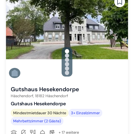
gallery.slide_selector
Zu Slide 1 wechseln
Zu Slide 2 wechseln
Zu Slide 3 wechseln
Zu Slide 4 wechseln
Zu Slide 5 wechseln
Zu Slide 6 wechseln
Gutshaus Hesekendorpe
Häschendorf,
18182
Häschendorf
Gutshaus Hesekendorpe
Mindestmietdauer 30 Nächte
3× Einzelzimmer
Mehrbettzimmer (2 Gäste)
+ 17 weitere