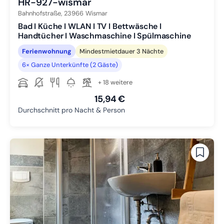
HR-927-wismar
Bahnhofstraße,
23966
Wismar
Bad I Küche I WLAN I TV I Bettwäsche I
Handtücher I Waschmaschine I Spülmaschine
Ferienwohnung
Mindestmietdauer 3 Nächte
6× Ganze Unterkünfte (2 Gäste)
+ 18 weitere
15,94 €
Durchschnitt pro Nacht & Person