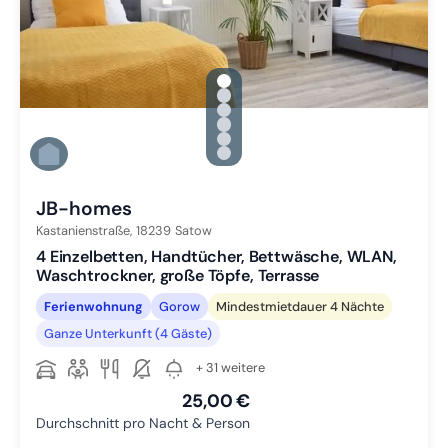
gallery.slide_selector
Zu Slide 1 wechseln
Zu Slide 2 wechseln
Zu Slide 3 wechseln
Zu Slide 4 wechseln
Zu Slide 5 wechseln
Zu Slide 6 wechseln
JB-homes
Kastanienstraße,
18239
Satow
4 Einzelbetten, Handtücher, Bettwäsche, WLAN,
Waschtrockner, große Töpfe, Terrasse
Ferienwohnung
Gorow
Mindestmietdauer 4 Nächte
Ganze Unterkunft (4 Gäste)
+ 31 weitere
25,00 €
Durchschnitt pro Nacht & Person