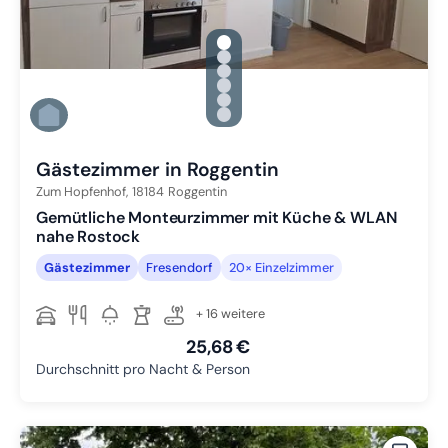
gallery.slide_selector
Zu Slide 1 wechseln
Zu Slide 2 wechseln
Zu Slide 3 wechseln
Zu Slide 4 wechseln
Zu Slide 5 wechseln
Zu Slide 6 wechseln
Gästezimmer in Roggentin
Zum Hopfenhof,
18184
Roggentin
Gemütliche Monteurzimmer mit Küche & WLAN
nahe Rostock
Gästezimmer
Fresendorf
20× Einzelzimmer
+ 16 weitere
25,68 €
Durchschnitt pro Nacht & Person