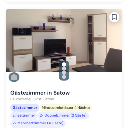
gallery.slide_selector
Zu Slide 1 wechseln
Zu Slide 2 wechseln
Zu Slide 3 wechseln
Zu Slide 4 wechseln
Gästezimmer in Satow
Baumstraße,
18239
Satow
Gästezimmer
Mindestmietdauer 4 Nächte
Einzelzimmer
2× Doppelzimmer (2 Gäste)
2× Mehrbettzimmer (4 Gäste)