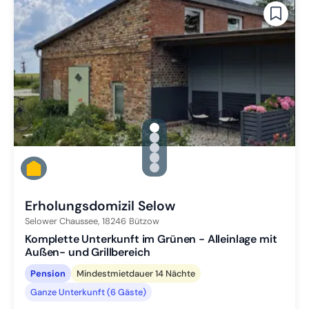
gallery.slide_selector
Zu Slide 1 wechseln
Zu Slide 2 wechseln
Zu Slide 3 wechseln
Zu Slide 4 wechseln
Zu Slide 5 wechseln
Erholungsdomizil Selow
Selower Chaussee,
18246
Bützow
Komplette Unterkunft im Grünen - Alleinlage mit
Außen- und Grillbereich
Pension
Mindestmietdauer 14 Nächte
Ganze Unterkunft (6 Gäste)