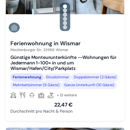
gallery.slide_selector
Zu Slide 1 wechseln
Zu Slide 2 wechseln
Zu Slide 3 wechseln
Zu Slide 4 wechseln
Zu Slide 5 wechseln
Zu Slide 6 wechseln
Ferienwohnung in Wismar
Mecklenburger Str,
23966
Wismar
Günstige Monteurunterkünfte --Wohnungen für
Jedermann 1-100+ in und um
Wismar/Hafen/City/Parkplatz
Ferienwohnung
Einzelzimmer
Doppelzimmer (2 Gäste)
Mehrbettzimmer (6 Gäste)
Ganze Unterkunft (10 Gäste)
+ 13 weitere
22,47 €
Durchschnitt pro Nacht & Person