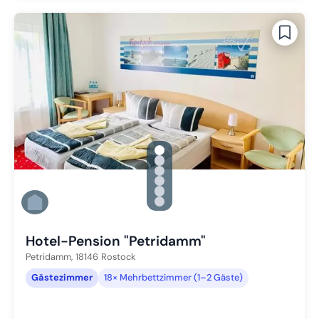
gallery.slide_selector
Zu Slide 1 wechseln
Zu Slide 2 wechseln
Zu Slide 3 wechseln
Zu Slide 4 wechseln
Zu Slide 5 wechseln
Zu Slide 6 wechseln
Hotel-Pension "Petridamm"
Petridamm,
18146
Rostock
Gästezimmer
18× Mehrbettzimmer (1–2 Gäste)