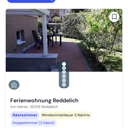
gallery.slide_selector
Zu Slide 1 wechseln
Zu Slide 2 wechseln
Zu Slide 3 wechseln
Zu Slide 4 wechseln
Zu Slide 5 wechseln
Zu Slide 6 wechseln
Ferienwohnung Reddelich
Am Heiriet,
18209
Reddelich
Gästezimmer
Mindestmietdauer 3 Nächte
Doppelzimmer (2 Gäste)