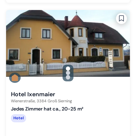
gallery.slide_selector
Zu Slide 1 wechseln
Zu Slide 2 wechseln
Zu Slide 3 wechseln
Hotel Ixenmaier
Wienerstraße,
3384
Groß Sierning
Jedes Zimmer hat ca., 20-25 m²
Hotel