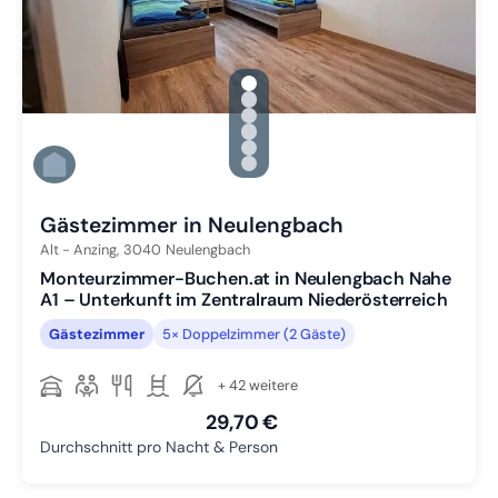
gallery.slide_selector
Zu Slide 1 wechseln
Zu Slide 2 wechseln
Zu Slide 3 wechseln
Zu Slide 4 wechseln
Zu Slide 5 wechseln
Zu Slide 6 wechseln
Gästezimmer in Neulengbach
Alt - Anzing,
3040
Neulengbach
Monteurzimmer-Buchen.at in Neulengbach Nahe
A1 – Unterkunft im Zentralraum Niederösterreich
Gästezimmer
5× Doppelzimmer (2 Gäste)
+ 42 weitere
29,70 €
Durchschnitt pro Nacht & Person