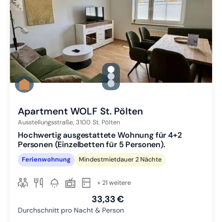
gallery.slide_selector
Zu Slide 1 wechseln
Zu Slide 2 wechseln
Zu Slide 3 wechseln
Apartment WOLF St. Pölten
Ausstellungsstraße,
3100
St. Pölten
Hochwertig ausgestattete Wohnung für 4+2
Personen (Einzelbetten für 5 Personen).
Ferienwohnung
Mindestmietdauer 2 Nächte
+ 21 weitere
33,33 €
Durchschnitt pro Nacht & Person