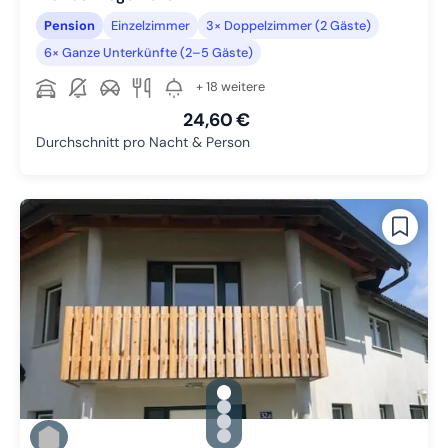
Pension
Einzelzimmer
3× Doppelzimmer (2 Gäste)
6× Ganze Unterkünfte (2–5 Gäste)
+ 18 weitere
24,60 €
Durchschnitt pro Nacht & Person
gallery.slide_selector
Zu Slide 1 wechseln
Zu Slide 2 wechseln
Zu Slide 3 wechseln