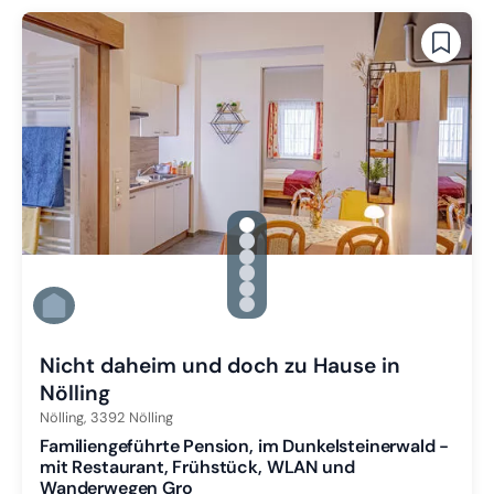
gallery.slide_selector
Zu Slide 1 wechseln
Zu Slide 2 wechseln
Zu Slide 3 wechseln
Zu Slide 4 wechseln
Zu Slide 5 wechseln
Zu Slide 6 wechseln
Nicht daheim und doch zu Hause in
Nölling
Nölling,
3392
Nölling
Familiengeführte Pension, im Dunkelsteinerwald -
mit Restaurant, Frühstück, WLAN und
Wanderwegen Gro