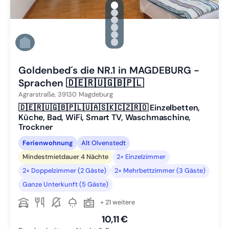
gallery.slide_selector
Zu Slide 1 wechseln
Zu Slide 2 wechseln
Zu Slide 3 wechseln
Zu Slide 4 wechseln
Zu Slide 5 wechseln
Zu Slide 6 wechseln
Goldenbed´s die NR.1 in MAGDEBURG -
Sprachen 🇩🇪🇷🇺🇬🇧🇵🇱
Agrarstraße,
39130
Magdeburg
🇩🇪🇷🇺🇬🇧🇵🇱🇺🇦🇸🇰🇨🇿🇷🇴 Einzelbetten,
Küche, Bad, WiFi, Smart TV, Waschmaschine,
Trockner
Ferienwohnung
Alt Olvenstedt
Mindestmietdauer 4 Nächte
2× Einzelzimmer
2× Doppelzimmer (2 Gäste)
2× Mehrbettzimmer (3 Gäste)
Ganze Unterkunft (5 Gäste)
+ 21 weitere
10,11 €