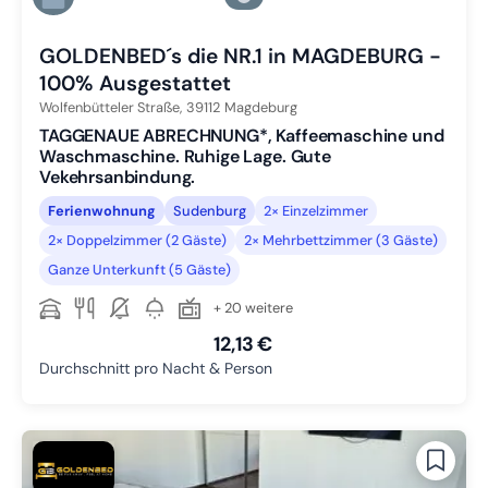
Zu Slide 6 wechseln
GOLDENBED´s die NR.1 in MAGDEBURG -
100% Ausgestattet
Wolfenbütteler Straße,
39112
Magdeburg
TAGGENAUE ABRECHNUNG*, Kaffeemaschine und
Waschmaschine. Ruhige Lage. Gute
Vekehrsanbindung.
Ferienwohnung
Sudenburg
2× Einzelzimmer
2× Doppelzimmer (2 Gäste)
2× Mehrbettzimmer (3 Gäste)
Ganze Unterkunft (5 Gäste)
+ 20 weitere
12,13 €
Durchschnitt pro Nacht & Person