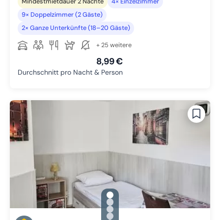
Mindestmietdauer 2 Nächte
4× Einzelzimmer
9× Doppelzimmer (2 Gäste)
2× Ganze Unterkünfte (18–20 Gäste)
+ 25 weitere
8,99 €
Durchschnitt pro Nacht & Person
gallery.slide_selector
Zu Slide 1 wechseln
Zu Slide 2 wechseln
Zu Slide 3 wechseln