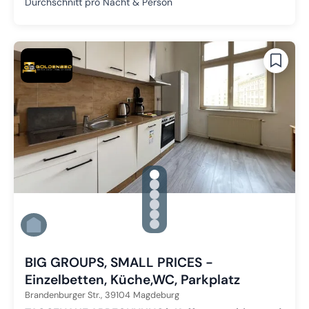
Durchschnitt pro Nacht & Person
gallery.slide_selector
Zu Slide 1 wechseln
Zu Slide 2 wechseln
Zu Slide 3 wechseln
Zu Slide 4 wechseln
Zu Slide 5 wechseln
Zu Slide 6 wechseln
BIG GROUPS, SMALL PRICES -
Einzelbetten, Küche,WC, Parkplatz
Brandenburger Str.,
39104
Magdeburg