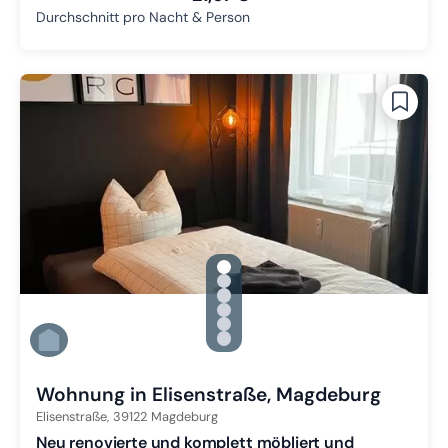
Durchschnitt pro Nacht & Person
gallery.slide_selector
Zu Slide 1 wechseln
Zu Slide 2 wechseln
Zu Slide 3 wechseln
Zu Slide 4 wechseln
Zu Slide 5 wechseln
Zu Slide 6 wechseln
Wohnung in Elisenstraße, Magdeburg
Elisenstraße,
39122
Magdeburg
Neu renovierte und komplett möbliert und