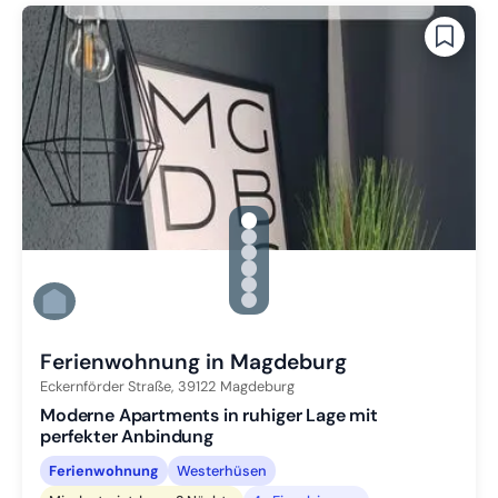
gallery.slide_selector
Zu Slide 1 wechseln
Zu Slide 2 wechseln
Zu Slide 3 wechseln
Zu Slide 4 wechseln
Zu Slide 5 wechseln
Zu Slide 6 wechseln
Ferienwohnung in Magdeburg
Eckernförder Straße,
39122
Magdeburg
Moderne Apartments in ruhiger Lage mit
perfekter Anbindung
Ferienwohnung
Westerhüsen