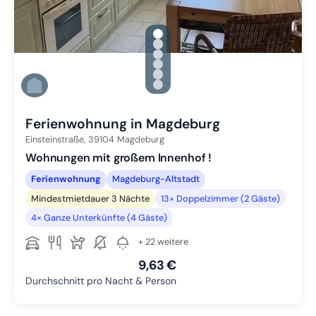
gallery.slide_selector
Zu Slide 1 wechseln
Zu Slide 2 wechseln
Zu Slide 3 wechseln
Zu Slide 4 wechseln
Zu Slide 5 wechseln
Zu Slide 6 wechseln
Ferienwohnung in Magdeburg
Einsteinstraße,
39104
Magdeburg
Wohnungen mit großem Innenhof !
Ferienwohnung
Magdeburg-Altstadt
Mindestmietdauer 3 Nächte
13× Doppelzimmer (2 Gäste)
4× Ganze Unterkünfte (4 Gäste)
+ 22 weitere
9,63 €
Durchschnitt pro Nacht & Person