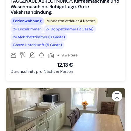
TAGGENAUE ABRECHNUNG*, Kaffeemaschine und
Waschmaschine. Ruhige Lage. Gute
Vekehrsanbindung.
Ferienwohnung
Mindestmietdauer 4 Nächte
2× Einzelzimmer
2× Doppelzimmer (2 Gäste)
2× Mehrbettzimmer (3 Gäste)
Ganze Unterkunft (5 Gäste)
+ 19 weitere
12,13 €
Durchschnitt pro Nacht & Person