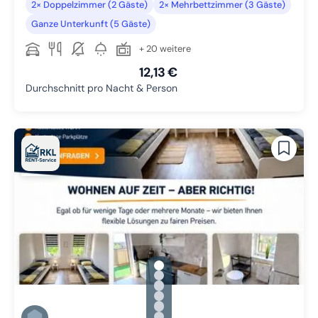
2× Doppelzimmer (2 Gäste)
2× Mehrbettzimmer (3 Gäste)
Ganze Unterkunft (5 Gäste)
+ 20 weitere
12,13 €
Durchschnitt pro Nacht & Person
gallery.slide_selector
Zu Slide 1 wechseln
Zu Slide 2 wechseln
Zu Slide 3 wechseln
Zu Slide 4 wechseln
Zu Slide 5 wechseln