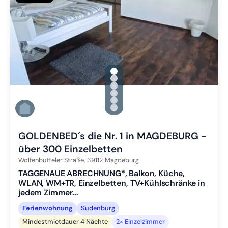
gallery.slide_selector
Zu Slide 1 wechseln
Zu Slide 2 wechseln
Zu Slide 3 wechseln
Zu Slide 4 wechseln
Zu Slide 5 wechseln
Zu Slide 6 wechseln
GOLDENBED´s die Nr. 1 in MAGDEBURG -
über 300 Einzelbetten
Wolfenbütteler Straße,
39112
Magdeburg
TAGGENAUE ABRECHNUNG*, Balkon, Küche,
WLAN, WM+TR, Einzelbetten, TV+Kühlschränke in
jedem Zimmer...
Ferienwohnung
Sudenburg
Mindestmietdauer 4 Nächte
2× Einzelzimmer