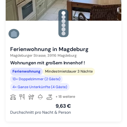
gallery.slide_selector
Zu Slide 1 wechseln
Zu Slide 2 wechseln
Zu Slide 3 wechseln
Zu Slide 4 wechseln
Zu Slide 5 wechseln
Zu Slide 6 wechseln
Ferienwohnung in Magdeburg
Magdeburger Strasse,
39116
Magdeburg
Wohnungen mit großem Innenhof !
Ferienwohnung
Mindestmietdauer 3 Nächte
13× Doppelzimmer (2 Gäste)
4× Ganze Unterkünfte (4 Gäste)
+ 18 weitere
9,63 €
Durchschnitt pro Nacht & Person