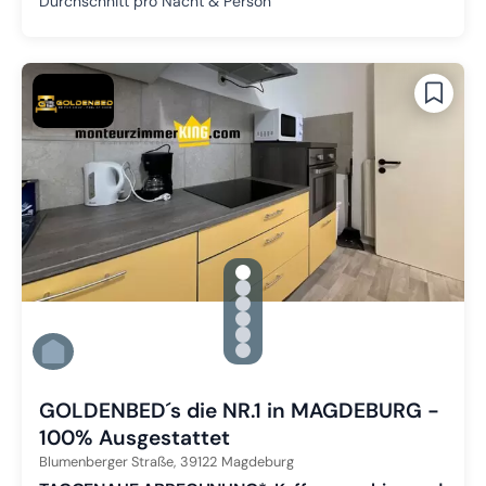
Durchschnitt pro Nacht & Person
gallery.slide_selector
Zu Slide 1 wechseln
Zu Slide 2 wechseln
Zu Slide 3 wechseln
Zu Slide 4 wechseln
Zu Slide 5 wechseln
Zu Slide 6 wechseln
GOLDENBED´s die NR.1 in MAGDEBURG -
100% Ausgestattet
Blumenberger Straße,
39122
Magdeburg