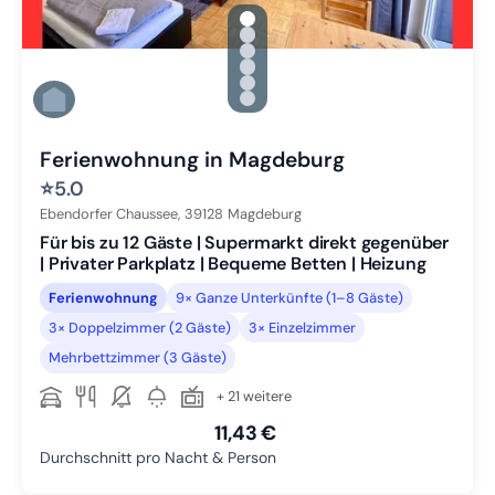
gallery.slide_selector
Zu Slide 1 wechseln
Zu Slide 2 wechseln
Zu Slide 3 wechseln
Zu Slide 4 wechseln
Zu Slide 5 wechseln
Zu Slide 6 wechseln
Ferienwohnung in Magdeburg
⭐
5.0
Ebendorfer Chaussee,
39128
Magdeburg
Für bis zu 12 Gäste | Supermarkt direkt gegenüber
| Privater Parkplatz | Bequeme Betten | Heizung
Ferienwohnung
9× Ganze Unterkünfte (1–8 Gäste)
3× Doppelzimmer (2 Gäste)
3× Einzelzimmer
Mehrbettzimmer (3 Gäste)
+ 21 weitere
11,43 €
Durchschnitt pro Nacht & Person