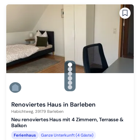
gallery.slide_selector
Zu Slide 1 wechseln
Zu Slide 2 wechseln
Zu Slide 3 wechseln
Zu Slide 4 wechseln
Zu Slide 5 wechseln
Zu Slide 6 wechseln
Renoviertes Haus in Barleben
Habichtweg,
39179
Barleben
Neu renoviertes Haus mit 4 Zimmern, Terrasse &
Balkon
Ferienhaus
Ganze Unterkunft (4 Gäste)