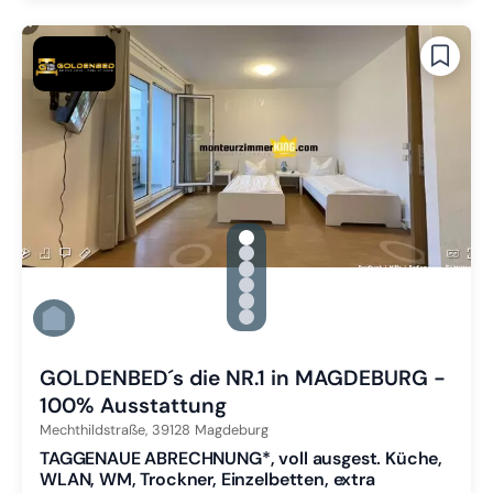
gallery.slide_selector
Zu Slide 1 wechseln
Zu Slide 2 wechseln
Zu Slide 3 wechseln
Zu Slide 4 wechseln
Zu Slide 5 wechseln
Zu Slide 6 wechseln
GOLDENBED´s die NR.1 in MAGDEBURG -
100% Ausstattung
Mechthildstraße,
39128
Magdeburg
TAGGENAUE ABRECHNUNG*, voll ausgest. Küche,
WLAN, WM, Trockner, Einzelbetten, extra