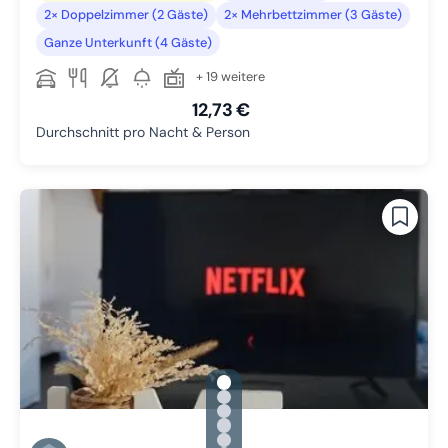
2× Doppelzimmer (2 Gäste)
2× Mehrbettzimmer (3 Gäste)
Ganze Unterkunft (4 Gäste)
+ 19 weitere
12,73 €
Durchschnitt pro Nacht & Person
gallery.slide_selector
Zu Slide 1 wechseln
Zu Slide 2 wechseln
Zu Slide 3 wechseln
Zu Slide 4 wechseln