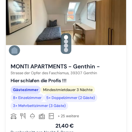
gallery.slide_selector
Zu Slide 1 wechseln
Zu Slide 2 wechseln
Zu Slide 3 wechseln
Zu Slide 4 wechseln
MONTI APARTMENTS - Genthin -
Strasse der Opfer des Faschismus,
39307
Genthin
Hier schlafen die Profis !!!
Gästezimmer
Mindestmietdauer 3 Nächte
8× Einzelzimmer
5× Doppelzimmer (2 Gäste)
3× Mehrbettzimmer (3 Gäste)
+ 25 weitere
21,40 €