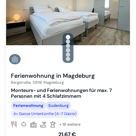
gallery.slide_selector
Zu Slide 1 wechseln
Zu Slide 2 wechseln
Zu Slide 3 wechseln
Zu Slide 4 wechseln
Zu Slide 5 wechseln
Zu Slide 6 wechseln
Ferienwohnung in Magdeburg
Bergstraße,
39116
Magdeburg
Monteurs- und Ferienwohnungen für max. 7
Personen mit 4 Schlafzimmern
Ferienwohnung
Sudenburg
4× Ganze Unterkünfte (4–7 Gäste)
+ 16 weitere
21,67 €