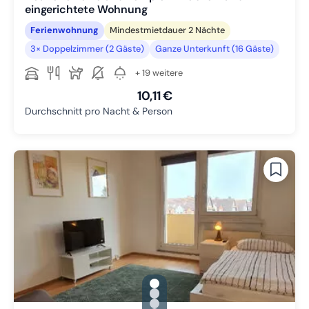
eingerichtete Wohnung
Ferienwohnung
Mindestmietdauer 2 Nächte
3× Doppelzimmer (2 Gäste)
Ganze Unterkunft (16 Gäste)
+ 19 weitere
10,11 €
Durchschnitt pro Nacht & Person
gallery.slide_selector
Zu Slide 1 wechseln
Zu Slide 2 wechseln