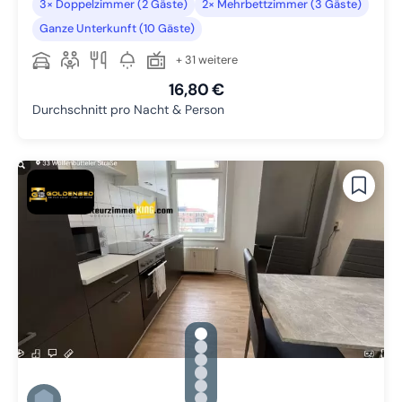
3× Doppelzimmer (2 Gäste)
2× Mehrbettzimmer (3 Gäste)
Ganze Unterkunft (10 Gäste)
+ 31 weitere
16,80 €
Durchschnitt pro Nacht & Person
gallery.slide_selector
Zu Slide 1 wechseln
Zu Slide 2 wechseln
Zu Slide 3 wechseln
Zu Slide 4 wechseln
Zu Slide 5 wechseln