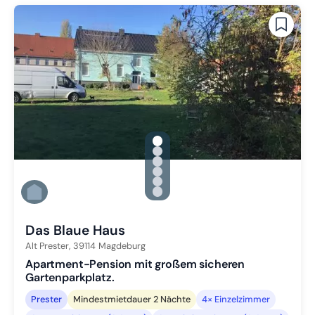
gallery.slide_selector
Zu Slide 1 wechseln
Zu Slide 2 wechseln
Zu Slide 3 wechseln
Zu Slide 4 wechseln
Zu Slide 5 wechseln
Zu Slide 6 wechseln
Das Blaue Haus
Alt Prester,
39114
Magdeburg
Apartment-Pension mit großem sicheren
Gartenparkplatz.
Prester
Mindestmietdauer 2 Nächte
4× Einzelzimmer