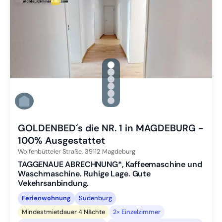
gallery.slide_selector
Zu Slide 1 wechseln
Zu Slide 2 wechseln
Zu Slide 3 wechseln
Zu Slide 4 wechseln
Zu Slide 5 wechseln
Zu Slide 6 wechseln
GOLDENBED´s die NR. 1 in MAGDEBURG -
100% Ausgestattet
Wolfenbütteler Straße,
39112
Magdeburg
TAGGENAUE ABRECHNUNG*, Kaffeemaschine und
Waschmaschine. Ruhige Lage. Gute
Vekehrsanbindung.
Ferienwohnung
Sudenburg
Mindestmietdauer 4 Nächte
2× Einzelzimmer