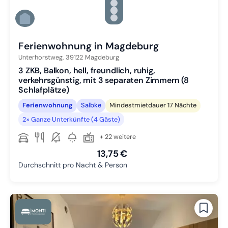
Zu Slide 3 wechseln
Zu Slide 4 wechseln
Zu Slide 5 wechseln
Zu Slide 6 wechseln
Ferienwohnung in Magdeburg
Unterhorstweg,
39122
Magdeburg
3 ZKB, Balkon, hell, freundlich, ruhig,
verkehrsgünstig, mit 3 separaten Zimmern (8
Schlafplätze)
Ferienwohnung
Salbke
Mindestmietdauer 17 Nächte
2× Ganze Unterkünfte (4 Gäste)
+ 22 weitere
13,75 €
Durchschnitt pro Nacht & Person