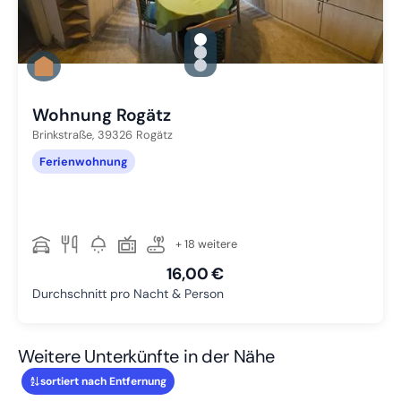
gallery.slide_selector
Zu Slide 1 wechseln
Zu Slide 2 wechseln
Zu Slide 3 wechseln
Wohnung Rogätz
Brinkstraße,
39326
Rogätz
Ferienwohnung
+ 18 weitere
16,00 €
Durchschnitt pro Nacht & Person
Weitere Unterkünfte in der Nähe
sortiert nach Entfernung