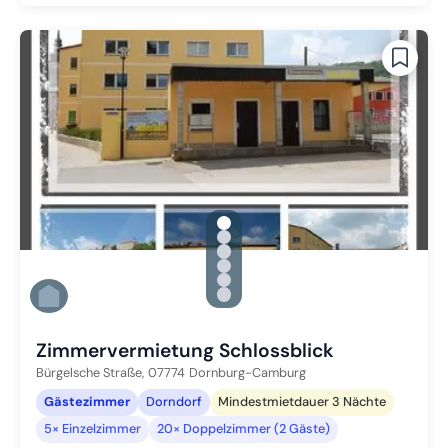
gallery.slide_selector
Zu Slide 1 wechseln
Zu Slide 2 wechseln
Zu Slide 3 wechseln
Zu Slide 4 wechseln
Zu Slide 5 wechseln
Zu Slide 6 wechseln
Zimmervermietung Schlossblick
Bürgelsche Straße,
07774
Dornburg-Camburg
Gästezimmer
Dorndorf
Mindestmietdauer 3 Nächte
5× Einzelzimmer
20× Doppelzimmer (2 Gäste)