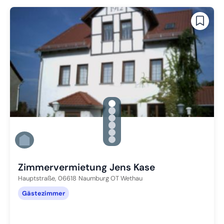
gallery.slide_selector
Zu Slide 1 wechseln
Zu Slide 2 wechseln
Zu Slide 3 wechseln
Zu Slide 4 wechseln
Zu Slide 5 wechseln
Zu Slide 6 wechseln
Zimmervermietung Jens Kase
Hauptstraße,
06618
Naumburg OT Wethau
Gästezimmer