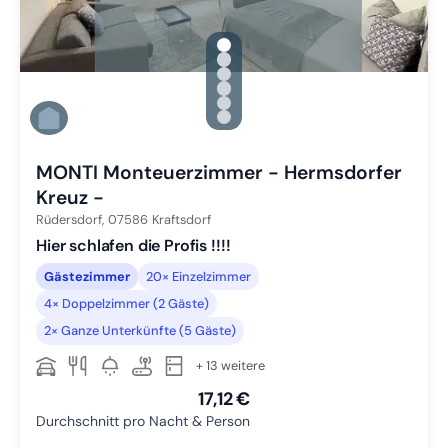
gallery.slide_selector
Zu Slide 1 wechseln
Zu Slide 2 wechseln
Zu Slide 3 wechseln
Zu Slide 4 wechseln
Zu Slide 5 wechseln
Zu Slide 6 wechseln
MONTI Monteuerzimmer - Hermsdorfer
Kreuz -
Rüdersdorf,
07586
Kraftsdorf
Hier schlafen die Profis !!!!
Gästezimmer
20× Einzelzimmer
4× Doppelzimmer (2 Gäste)
2× Ganze Unterkünfte (5 Gäste)
+ 13 weitere
17,12 €
Durchschnitt pro Nacht & Person