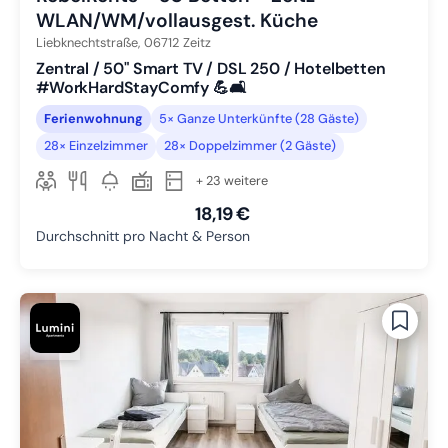
WLAN/WM/vollausgest. Küche
Liebknechtstraße,
06712
Zeitz
Zentral / 50" Smart TV / DSL 250 / Hotelbetten
#WorkHardStayComfy 💪🛋️
Ferienwohnung
5× Ganze Unterkünfte (28 Gäste)
28× Einzelzimmer
28× Doppelzimmer (2 Gäste)
+ 23 weitere
18,19 €
Durchschnitt pro Nacht & Person