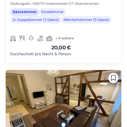
Siedlungsstr.,
06679
Hohenmölsen OT Oberwerschen
Gästezimmer
Einzelzimmer
2× Doppelzimmer (2 Gäste)
Mehrbettzimmer (5 Gäste)
+ 9 weitere
20,00 €
Durchschnitt pro Nacht & Person
gallery.slide_selector