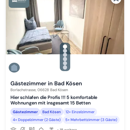
gallery.slide_selector
Zu Slide 1 wechseln
Zu Slide 2 wechseln
Zu Slide 3 wechseln
Zu Slide 4 wechseln
Zu Slide 5 wechseln
Zu Slide 6 wechseln
Gästezimmer in Bad Kösen
Borlachstrasse,
06628
Bad Kösen
Hier schlafen die Profis !!! 5 komfortable
Wohnungen mit insgesamt 15 Betten
Gästezimmer
Bad Kösen
12× Einzelzimmer
4× Doppelzimmer (2 Gäste)
5× Mehrbettzimmer (3 Gäste)
+ 18 weitere