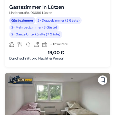
Gästezimmer in Lützen
Lindenstraße,
06686
Lützen
Gästezimmer
2× Doppelzimmer (2 Gäste)
2× Mehrbettzimmer (3 Gäste)
2× Ganze Unterkünfte (7 Gäste)
+ 12 weitere
19,00 €
Durchschnitt pro Nacht & Person