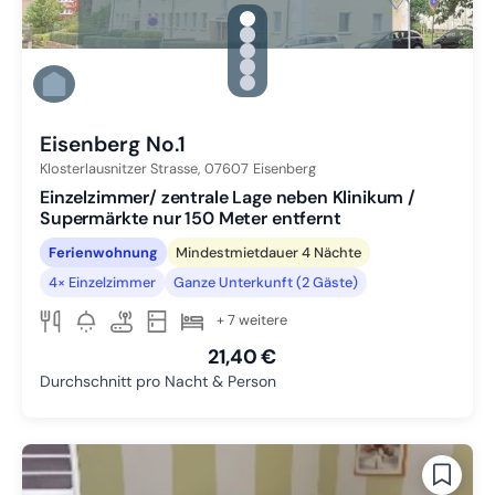
gallery.slide_selector
Zu Slide 1 wechseln
Zu Slide 2 wechseln
Zu Slide 3 wechseln
Zu Slide 4 wechseln
Zu Slide 5 wechseln
Eisenberg No.1
Klosterlausnitzer Strasse,
07607
Eisenberg
Einzelzimmer/ zentrale Lage neben Klinikum /
Supermärkte nur 150 Meter entfernt
Ferienwohnung
Mindestmietdauer 4 Nächte
4× Einzelzimmer
Ganze Unterkunft (2 Gäste)
+ 7 weitere
21,40 €
Durchschnitt pro Nacht & Person