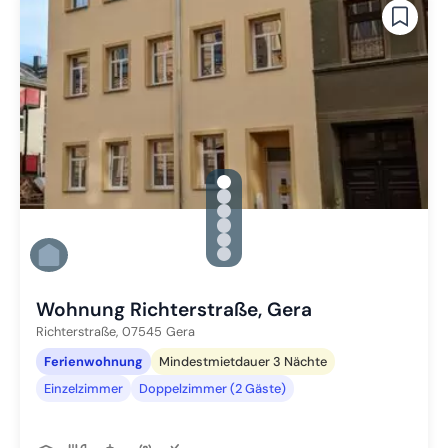
gallery.slide_selector
Zu Slide 1 wechseln
Zu Slide 2 wechseln
Zu Slide 3 wechseln
Zu Slide 4 wechseln
Zu Slide 5 wechseln
Zu Slide 6 wechseln
Wohnung Richterstraße, Gera
Richterstraße,
07545
Gera
Ferienwohnung
Mindestmietdauer 3 Nächte
Einzelzimmer
Doppelzimmer (2 Gäste)