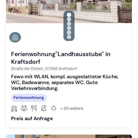
gallery.slide_selector
Zu Slide 1 wechseln
Zu Slide 2 wechseln
Zu Slide 3 wechseln
Zu Slide 4 wechseln
Zu Slide 5 wechseln
Zu Slide 6 wechseln
Ferienwohnung"Landhausstube" in
Kraftsdorf
Straße der Einheit,
07586
Kraftsdorf
Fewo mit WLAN, kompl. ausgestatteter Küche,
WC, Badewanne, separates WC. Gute
Verkehrsverbindung.
Ferienwohnung
+ 30 weitere
Preis auf Anfrage