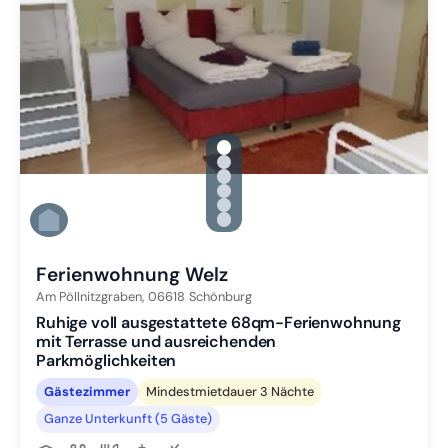
gallery.slide_selector
Zu Slide 1 wechseln
Zu Slide 2 wechseln
Zu Slide 3 wechseln
Zu Slide 4 wechseln
Zu Slide 5 wechseln
Zu Slide 6 wechseln
Ferienwohnung Welz
Am Pöllnitzgraben,
06618
Schönburg
Ruhige voll ausgestattete 68qm-Ferienwohnung
mit Terrasse und ausreichenden
Parkmöglichkeiten
Gästezimmer
Mindestmietdauer 3 Nächte
Ganze Unterkunft (5 Gäste)