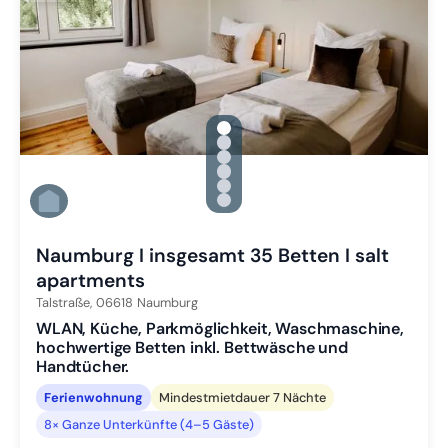
gallery.slide_selector
Zu Slide 1 wechseln
Zu Slide 2 wechseln
Zu Slide 3 wechseln
Zu Slide 4 wechseln
Zu Slide 5 wechseln
Zu Slide 6 wechseln
Naumburg I insgesamt 35 Betten I salt
apartments
Talstraße,
06618
Naumburg
WLAN, Küche, Parkmöglichkeit, Waschmaschine,
hochwertige Betten inkl. Bettwäsche und
Handtücher.
Ferienwohnung
Mindestmietdauer 7 Nächte
8× Ganze Unterkünfte (4–5 Gäste)