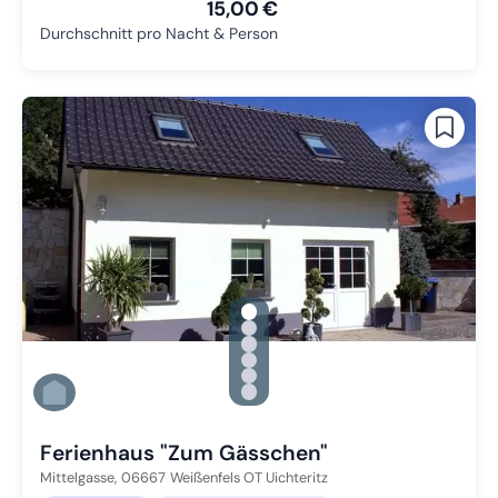
15,00 €
Durchschnitt pro Nacht & Person
gallery.slide_selector
Zu Slide 1 wechseln
Zu Slide 2 wechseln
Zu Slide 3 wechseln
Zu Slide 4 wechseln
Zu Slide 5 wechseln
Zu Slide 6 wechseln
Ferienhaus "Zum Gässchen"
Mittelgasse,
06667
Weißenfels OT Uichteritz