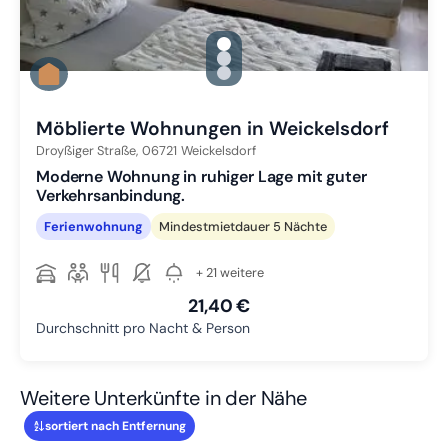
gallery.slide_selector
Zu Slide 1 wechseln
Zu Slide 2 wechseln
Zu Slide 3 wechseln
Möblierte Wohnungen in Weickelsdorf
Droyßiger Straße,
06721
Weickelsdorf
Moderne Wohnung in ruhiger Lage mit guter
Verkehrsanbindung.
Ferienwohnung
Mindestmietdauer 5 Nächte
+ 21 weitere
21,40 €
Durchschnitt pro Nacht & Person
Weitere Unterkünfte in der Nähe
sortiert nach Entfernung