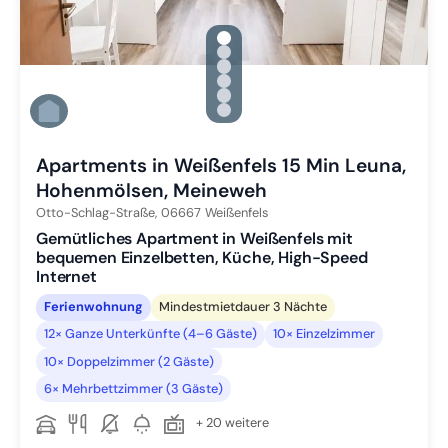
gallery.slide_selector
Zu Slide 1 wechseln
Zu Slide 2 wechseln
Zu Slide 3 wechseln
Zu Slide 4 wechseln
Zu Slide 5 wechseln
Zu Slide 6 wechseln
Apartments in Weißenfels 15 Min Leuna,
Hohenmölsen, Meineweh
Otto-Schlag-Straße,
06667
Weißenfels
Gemütliches Apartment in Weißenfels mit
bequemen Einzelbetten, Küche, High-Speed
Internet
Ferienwohnung
Mindestmietdauer 3 Nächte
12× Ganze Unterkünfte (4–6 Gäste)
10× Einzelzimmer
10× Doppelzimmer (2 Gäste)
6× Mehrbettzimmer (3 Gäste)
+ 20 weitere