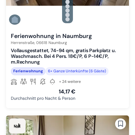
Zu Slide 1 wechseln
Zu Slide 2 wechseln
Zu Slide 3 wechseln
Zu Slide 4 wechseln
Zu Slide 5 wechseln
Zu Slide 6 wechseln
Ferienwohnung in Naumburg
Herrenstraße,
06618
Naumburg
Vollausgestattet, 74-94 qm, gratis Parkplatz u.
Waschmasch. Bei 4 Pers. 18€/P, 6 P-14€/P,
m.Rechnung
Ferienwohnung
6× Ganze Unterkünfte (6 Gäste)
+ 24 weitere
14,17 €
Durchschnitt pro Nacht & Person