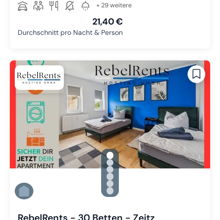
+ 29 weitere
21,40 €
Durchschnitt pro Nacht & Person
gallery.slide_selector
Zu Slide 1 wechseln
Zu Slide 2 wechseln
Zu Slide 3 wechseln
Zu Slide 4 wechseln
Zu Slide 5 wechseln
Zu Slide 6 wechseln
RebelRents - 30 Betten - Zeitz