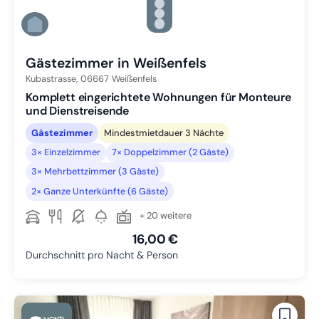
Zu Slide 3 wechseln
Zu Slide 4 wechseln
Zu Slide 5 wechseln
Zu Slide 6 wechseln
Gästezimmer in Weißenfels
Kubastrasse,
06667
Weißenfels
Komplett eingerichtete Wohnungen für Monteure
und Dienstreisende
Gästezimmer
Mindestmietdauer 3 Nächte
3× Einzelzimmer
7× Doppelzimmer (2 Gäste)
3× Mehrbettzimmer (3 Gäste)
2× Ganze Unterkünfte (6 Gäste)
+ 20 weitere
16,00 €
Durchschnitt pro Nacht & Person