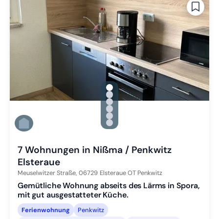
gallery.slide_selector
Zu Slide 1 wechseln
Zu Slide 2 wechseln
Zu Slide 3 wechseln
Zu Slide 4 wechseln
Zu Slide 5 wechseln
Zu Slide 6 wechseln
7 Wohnungen in Nißma / Penkwitz
Elsteraue
Meuselwitzer Straße,
06729
Elsteraue OT Penkwitz
Gemütliche Wohnung abseits des Lärms in Spora,
mit gut ausgestatteter Küche.
Ferienwohnung
Penkwitz