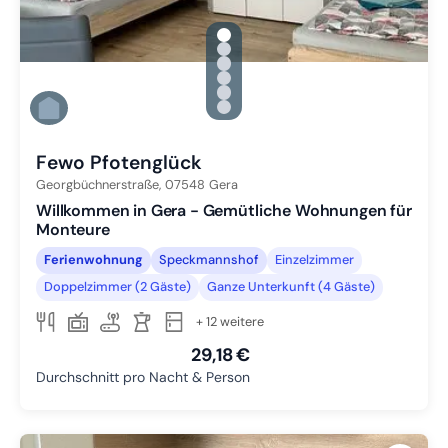
gallery.slide_selector
Zu Slide 1 wechseln
Zu Slide 2 wechseln
Zu Slide 3 wechseln
Zu Slide 4 wechseln
Zu Slide 5 wechseln
Zu Slide 6 wechseln
Fewo Pfotenglück
Georgbüchnerstraße,
07548
Gera
Willkommen in Gera - Gemütliche Wohnungen für
Monteure
Ferienwohnung
Speckmannshof
Einzelzimmer
Doppelzimmer (2 Gäste)
Ganze Unterkunft (4 Gäste)
+ 12 weitere
29,18 €
Durchschnitt pro Nacht & Person