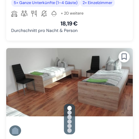
5× Ganze Unterkünfte (1–4 Gäste)
2× Einzelzimmer
+ 20 weitere
18,19 €
Durchschnitt pro Nacht & Person
gallery.slide_selector
Zu Slide 1 wechseln
Zu Slide 2 wechseln
Zu Slide 3 wechseln
Zu Slide 4 wechseln
Zu Slide 5 wechseln
Zu Slide 6 wechseln