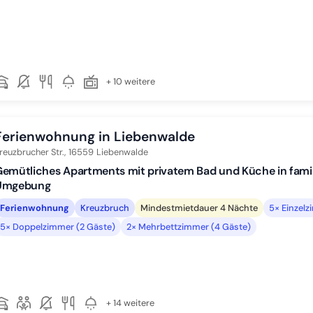
+ 10 weitere
Ferienwohnung in Liebenwalde
reuzbrucher Str.,
16559
Liebenwalde
emütliches Apartments mit privatem Bad und Küche in famil
Umgebung
Ferienwohnung
Kreuzbruch
Mindestmietdauer 4 Nächte
5× Einzel
5× Doppelzimmer (2 Gäste)
2× Mehrbettzimmer (4 Gäste)
+ 14 weitere