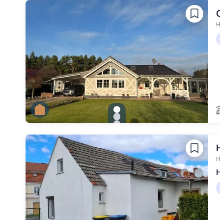
Zu Slide 4 wechseln
H
gallery.slide_selector
Zu Slide 1 wechseln
Zu Slide 2 wechseln
Zu Slide 3 wechseln
H
H