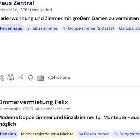
Haus Zentral
eldstraße,
16761
Hennigsdorf
Ferienwohnung und Zimmer mit großem Garten zu vermieten
Ferienhaus
3× Einzelzimmer
4× Doppelzimmer (2 Gäste)
Ganze Unte
+ 24 weitere
Zimmervermietung Felix
auptstraße,
16567
Mühlenbecker Land
oderne Doppelzimmer und Einzelzimmer für Monteure - auch
möglich
Pension
Mindestmietdauer 4 Nächte
3× Einzelzimmer
9× Doppelzim