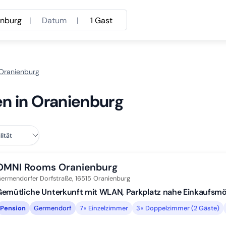
enburg
|
Datum
|
1 Gast
 Oranienburg
en in Oranienburg
OMNI Rooms Oranienburg
ermendorfer Dorfstraße,
16515
Oranienburg
emütliche Unterkunft mit WLAN, Parkplatz nahe Einkaufsmö
Pension
Germendorf
7× Einzelzimmer
3× Doppelzimmer (2 Gäste)