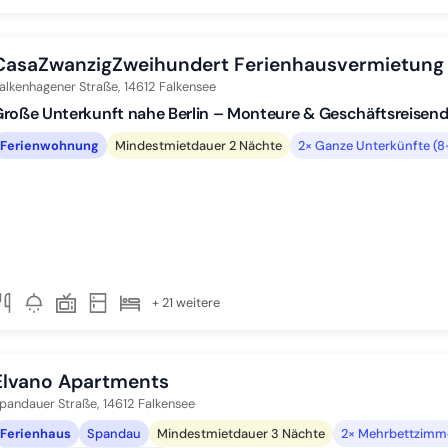
CasaZwanzigZweihundert Ferienhausvermietung 
alkenhagener Straße,
14612
Falkensee
roße Unterkunft nahe Berlin – Monteure & Geschäftsreisen
Ferienwohnung
Mindestmietdauer 2 Nächte
2× Ganze Unterkünfte (8
+ 21 weitere
Elvano Apartments
pandauer Straße,
14612
Falkensee
Ferienhaus
Spandau
Mindestmietdauer 3 Nächte
2× Mehrbettzimme