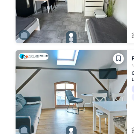
gallery.slide_selector
Zu Slide 1 wechseln
Zu Slide 2 wechseln
Zu Slide 3 wechseln
Zu Slide 4 wechseln
Zu Slide 5 wechseln
Zu Slide 6 wechseln
K
G
gallery.slide_selector