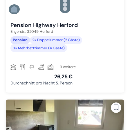
Zu Slide 2 wechseln
Zu Slide 3 wechseln
Zu Slide 4 wechseln
Zu Slide 5 wechseln
Pension Highway Herford
Engerstr.,
32049
Herford
Pension
2× Doppelzimmer (2 Gäste)
3× Mehrbettzimmer (4 Gäste)
+ 9 weitere
26,25 €
Durchschnitt pro Nacht & Person