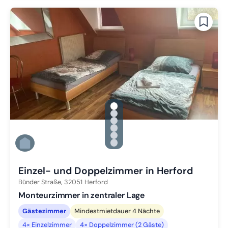
gallery.slide_selector
Zu Slide 1 wechseln
Zu Slide 2 wechseln
Zu Slide 3 wechseln
Zu Slide 4 wechseln
Zu Slide 5 wechseln
Zu Slide 6 wechseln
Einzel- und Doppelzimmer in Herford
Bünder Straße,
32051
Herford
Monteurzimmer in zentraler Lage
Gästezimmer
Mindestmietdauer 4 Nächte
4× Einzelzimmer
4× Doppelzimmer (2 Gäste)