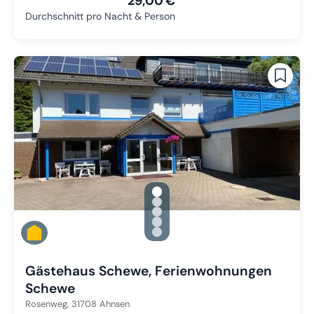
29,00 €
Durchschnitt pro Nacht & Person
gallery.slide_selector
Zu Slide 1 wechseln
Zu Slide 2 wechseln
Zu Slide 3 wechseln
Zu Slide 4 wechseln
Zu Slide 5 wechseln
Gästehaus Schewe, Ferienwohnungen
Schewe
Rosenweg,
31708
Ahnsen