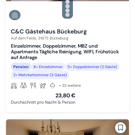
Zu Slide 2 wechseln
Zu Slide 3 wechseln
Zu Slide 4 wechseln
Zu Slide 5 wechseln
Zu Slide 6 wechseln
C&C Gästehaus Bückeburg
Auf dem Felde,
31675
Bückeburg
Einzelzimmer, Doppelzimmer, MBZ und
Apartments Tägliche Reinigung, WIFI, Frühstück
auf Anfrage
Pension
8× Einzelzimmer
5× Doppelzimmer (2 Gäste)
2× Mehrbettzimmer (3 Gäste)
+ 23 weitere
23,80 €
Durchschnitt pro Nacht & Person