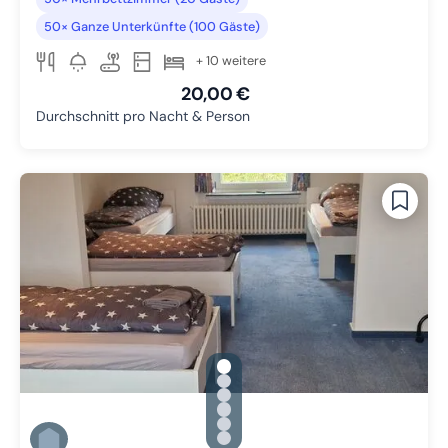
50× Ganze Unterkünfte (100 Gäste)
+ 10 weitere
20,00 €
Durchschnitt pro Nacht & Person
gallery.slide_selector
Zu Slide 1 wechseln
Zu Slide 2 wechseln
Zu Slide 3 wechseln
Zu Slide 4 wechseln
Zu Slide 5 wechseln