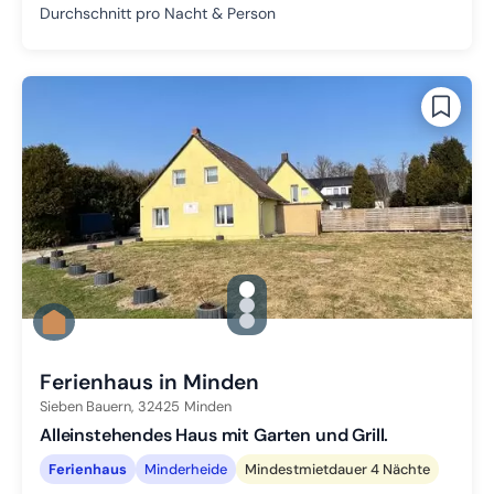
Durchschnitt pro Nacht & Person
gallery.slide_selector
Zu Slide 1 wechseln
Zu Slide 2 wechseln
Zu Slide 3 wechseln
Ferienhaus in Minden
Sieben Bauern,
32425
Minden
Alleinstehendes Haus mit Garten und Grill.
Ferienhaus
Minderheide
Mindestmietdauer 4 Nächte