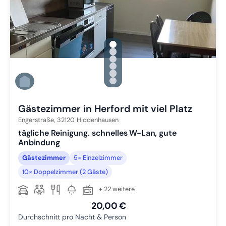
gallery.slide_selector
Zu Slide 1 wechseln
Zu Slide 2 wechseln
Zu Slide 3 wechseln
Zu Slide 4 wechseln
Zu Slide 5 wechseln
Zu Slide 6 wechseln
Gästezimmer in Herford mit viel Platz
Engerstraße,
32120
Hiddenhausen
tägliche Reinigung. schnelles W-Lan, gute
Anbindung
Gästezimmer
5× Einzelzimmer
10× Doppelzimmer (2 Gäste)
+ 22 weitere
20,00 €
Durchschnitt pro Nacht & Person