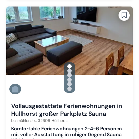
gallery.slide_selector
Zu Slide 1 wechseln
Zu Slide 2 wechseln
Zu Slide 3 wechseln
Zu Slide 4 wechseln
Zu Slide 5 wechseln
Zu Slide 6 wechseln
Vollausgestattete Ferienwohnungen in
Hüllhorst großer Parkplatz Sauna
Lusmühlenstr.,
32609
Hüllhorst
Komfortable Ferienwohnungen 2-4-6 Personen
mit voller Ausstattung in ruhiger Gegend Sauna