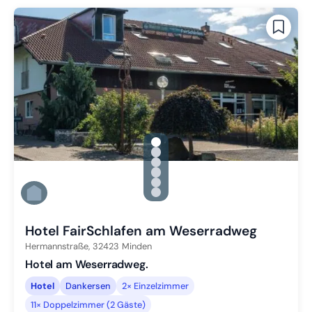
gallery.slide_selector
Zu Slide 1 wechseln
Zu Slide 2 wechseln
Zu Slide 3 wechseln
Zu Slide 4 wechseln
Zu Slide 5 wechseln
Zu Slide 6 wechseln
Hotel FairSchlafen am Weserradweg
Hermannstraße,
32423
Minden
Hotel am Weserradweg.
Hotel
Dankersen
2× Einzelzimmer
11× Doppelzimmer (2 Gäste)