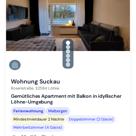
gallery.slide_selector
Zu Slide 1 wechseln
Zu Slide 2 wechseln
Zu Slide 3 wechseln
Zu Slide 4 wechseln
Zu Slide 5 wechseln
Zu Slide 6 wechseln
Wohnung Suckau
Rosenstraße,
32584
Löhne
Gemütliches Apartment mit Balkon in idyllischer
Löhne-Umgebung
Ferienwohnung
Melbergen
Mindestmietdauer 2 Nächte
Doppelzimmer (2 Gäste)
Mehrbettzimmer (4 Gäste)