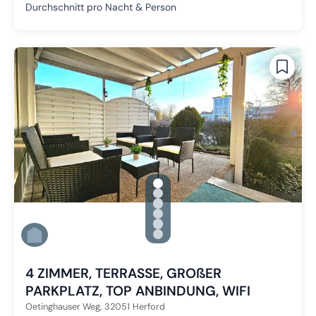
Durchschnitt pro Nacht & Person
gallery.slide_selector
Zu Slide 1 wechseln
Zu Slide 2 wechseln
Zu Slide 3 wechseln
Zu Slide 4 wechseln
Zu Slide 5 wechseln
Zu Slide 6 wechseln
4 ZIMMER, TERRASSE, GROßER
PARKPLATZ, TOP ANBINDUNG, WIFI
Oetinghauser Weg,
32051
Herford