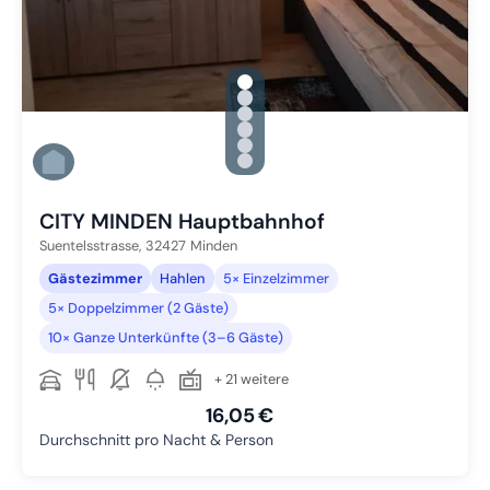
gallery.slide_selector
Zu Slide 1 wechseln
Zu Slide 2 wechseln
Zu Slide 3 wechseln
Zu Slide 4 wechseln
Zu Slide 5 wechseln
Zu Slide 6 wechseln
CITY MINDEN Hauptbahnhof
Suentelsstrasse,
32427
Minden
Gästezimmer
Hahlen
5× Einzelzimmer
5× Doppelzimmer (2 Gäste)
10× Ganze Unterkünfte (3–6 Gäste)
+ 21 weitere
16,05 €
Durchschnitt pro Nacht & Person