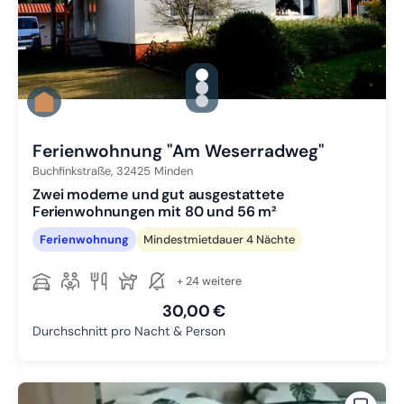
gallery.slide_selector
Zu Slide 1 wechseln
Zu Slide 2 wechseln
Zu Slide 3 wechseln
Ferienwohnung "Am Weserradweg"
Buchfinkstraße,
32425
Minden
Zwei moderne und gut ausgestattete
Ferienwohnungen mit 80 und 56 m²
Ferienwohnung
Mindestmietdauer 4 Nächte
+ 24 weitere
30,00 €
Durchschnitt pro Nacht & Person