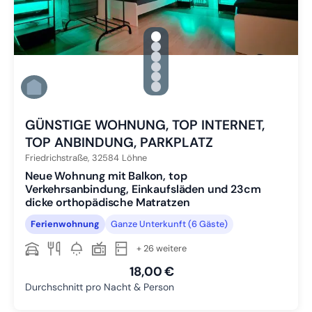
gallery.slide_selector
Zu Slide 1 wechseln
Zu Slide 2 wechseln
Zu Slide 3 wechseln
Zu Slide 4 wechseln
Zu Slide 5 wechseln
Zu Slide 6 wechseln
GÜNSTIGE WOHNUNG, TOP INTERNET,
TOP ANBINDUNG, PARKPLATZ
Friedrichstraße,
32584
Löhne
Neue Wohnung mit Balkon, top
Verkehrsanbindung, Einkaufsläden und 23cm
dicke orthopädische Matratzen
Ferienwohnung
Ganze Unterkunft (6 Gäste)
+ 26 weitere
18,00 €
Durchschnitt pro Nacht & Person