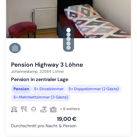
gallery.slide_selector
Zu Slide 1 wechseln
Zu Slide 2 wechseln
Zu Slide 3 wechseln
Zu Slide 4 wechseln
Zu Slide 5 wechseln
Pension Highway 3 Löhne
Johanneskamp,
32584
Löhne
Pension in zentraler Lage
Pension
5× Einzelzimmer
5× Doppelzimmer (2 Gäste)
5× Mehrbettzimmer (3 Gäste)
+ 9 weitere
19,00 €
Durchschnitt pro Nacht & Person