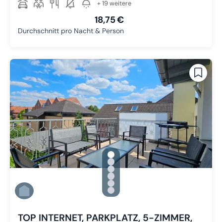
+ 19 weitere
18,75 €
Durchschnitt pro Nacht & Person
gallery.slide_selector
Zu Slide 1 wechseln
Zu Slide 2 wechseln
Zu Slide 3 wechseln
Zu Slide 4 wechseln
Zu Slide 5 wechseln
Zu Slide 6 wechseln
TOP INTERNET, PARKPLATZ, 5-ZIMMER,