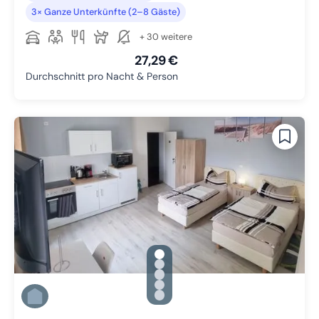
3× Ganze Unterkünfte (2–8 Gäste)
+ 30 weitere
27,29 €
Durchschnitt pro Nacht & Person
gallery.slide_selector
Zu Slide 1 wechseln
Zu Slide 2 wechseln
Zu Slide 3 wechseln
Zu Slide 4 wechseln
Zu Slide 5 wechseln