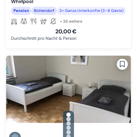
Whirlpool
Pension
Büttendorf
3× Ganze Unterkünfte (3–6 Gäste)
+ 36 weitere
20,00 €
Durchschnitt pro Nacht & Person
gallery.slide_selector
Zu Slide 1 wechseln
Zu Slide 2 wechseln
Zu Slide 3 wechseln
Zu Slide 4 wechseln