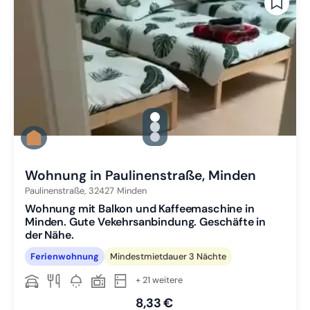
gallery.slide_selector
Zu Slide 1 wechseln
Zu Slide 2 wechseln
Zu Slide 3 wechseln
Wohnung in Paulinenstraße, Minden
Paulinenstraße,
32427
Minden
Wohnung mit Balkon und Kaffeemaschine in
Minden. Gute Vekehrsanbindung. Geschäfte in
der Nähe.
Ferienwohnung
Mindestmietdauer 3 Nächte
+ 21 weitere
8,33 €