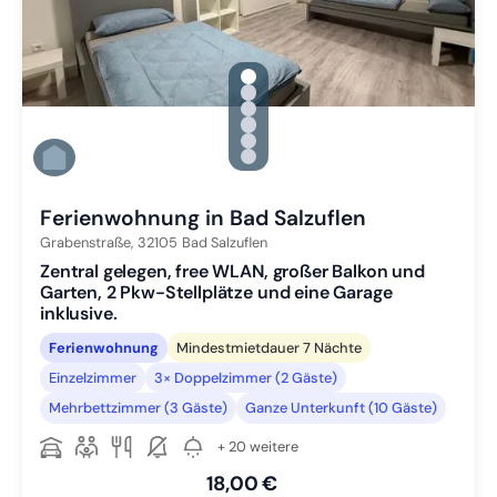
gallery.slide_selector
Zu Slide 1 wechseln
Zu Slide 2 wechseln
Zu Slide 3 wechseln
Zu Slide 4 wechseln
Zu Slide 5 wechseln
Zu Slide 6 wechseln
Ferienwohnung in Bad Salzuflen
Grabenstraße,
32105
Bad Salzuflen
Zentral gelegen, free WLAN, großer Balkon und
Garten, 2 Pkw-Stellplätze und eine Garage
inklusive.
Ferienwohnung
Mindestmietdauer 7 Nächte
Einzelzimmer
3× Doppelzimmer (2 Gäste)
Mehrbettzimmer (3 Gäste)
Ganze Unterkunft (10 Gäste)
+ 20 weitere
18,00 €