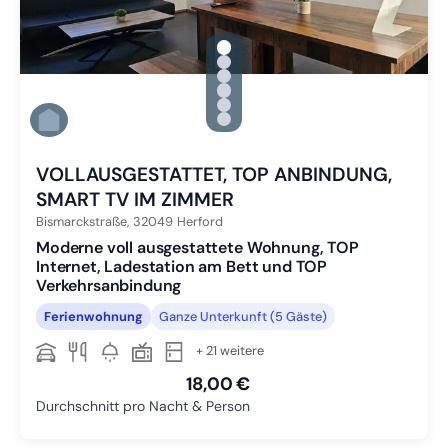
gallery.slide_selector
Zu Slide 1 wechseln
Zu Slide 2 wechseln
Zu Slide 3 wechseln
Zu Slide 4 wechseln
Zu Slide 5 wechseln
Zu Slide 6 wechseln
VOLLAUSGESTATTET, TOP ANBINDUNG,
SMART TV IM ZIMMER
Bismarckstraße,
32049
Herford
Moderne voll ausgestattete Wohnung, TOP
Internet, Ladestation am Bett und TOP
Verkehrsanbindung
Ferienwohnung
Ganze Unterkunft (5 Gäste)
+ 21 weitere
18,00 €
Durchschnitt pro Nacht & Person