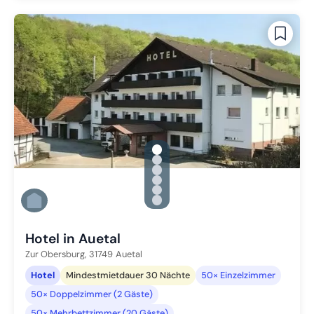
gallery.slide_selector
Zu Slide 1 wechseln
Zu Slide 2 wechseln
Zu Slide 3 wechseln
Zu Slide 4 wechseln
Zu Slide 5 wechseln
Zu Slide 6 wechseln
Hotel in Auetal
Zur Obersburg,
31749
Auetal
Hotel
Mindestmietdauer 30 Nächte
50× Einzelzimmer
50× Doppelzimmer (2 Gäste)
50× Mehrbettzimmer (20 Gäste)