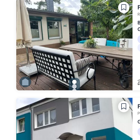
Zu Slide 4 wechseln
Zu Slide 5 wechseln
Zu Slide 6 wechseln
R
B
gallery.slide_selector
Zu Slide 1 wechseln
Zu Slide 2 wechseln
Zu Slide 3 wechseln
Zu Slide 4 wechseln
Zu Slide 5 wechseln
Zu Slide 6 wechseln
P
G