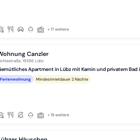
+ 17 weitere
Wohnung Canzler
ichtestraße,
19386
Lübz
emütliches Apartment in Lübz mit Kamin und privatem Bad i
Ferienwohnung
Mindestmietdauer 2 Nächte
+ 19 weitere
Lübzer Häuschen