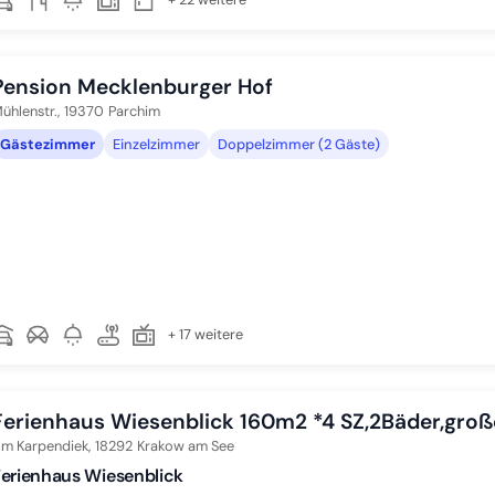
Pension Mecklenburger Hof
ühlenstr.,
19370
Parchim
Gästezimmer
Einzelzimmer
Doppelzimmer (2 Gäste)
+ 17 weitere
Ferienhaus Wiesenblick 160m2 *4 SZ,2Bäder,gro
m Karpendiek,
18292
Krakow am See
erienhaus Wiesenblick