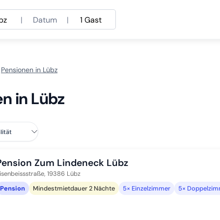
bz
|
Datum
|
1 Gast
Pensionen in Lübz
n in Lübz
Pension Zum Lindeneck Lübz
isenbeissstraße,
19386
Lübz
Pension
Mindestmietdauer 2 Nächte
5× Einzelzimmer
5× Doppelzim