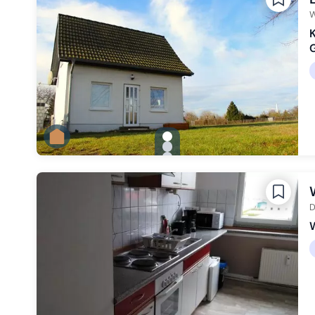
W
K
G
gallery.slide_selector
Zu Slide 1 wechseln
Zu Slide 2 wechseln
Zu Slide 3 wechseln
D