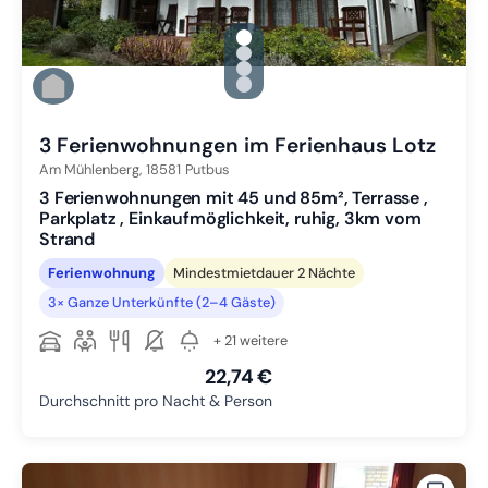
gallery.slide_selector
Zu Slide 1 wechseln
Zu Slide 2 wechseln
Zu Slide 3 wechseln
Zu Slide 4 wechseln
3 Ferienwohnungen im Ferienhaus Lotz
Am Mühlenberg,
18581
Putbus
3 Ferienwohnungen mit 45 und 85m², Terrasse ,
Parkplatz , Einkaufmöglichkeit, ruhig, 3km vom
Strand
Ferienwohnung
Mindestmietdauer 2 Nächte
3× Ganze Unterkünfte (2–4 Gäste)
+ 21 weitere
22,74 €
Durchschnitt pro Nacht & Person