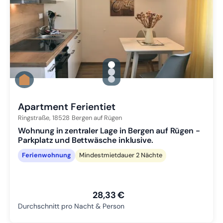
gallery.slide_selector
Zu Slide 1 wechseln
Zu Slide 2 wechseln
Zu Slide 3 wechseln
Apartment Ferientiet
Ringstraße,
18528
Bergen auf Rügen
Wohnung in zentraler Lage in Bergen auf Rügen -
Parkplatz und Bettwäsche inklusive.
Ferienwohnung
Mindestmietdauer 2 Nächte
28,33 €
Durchschnitt pro Nacht & Person