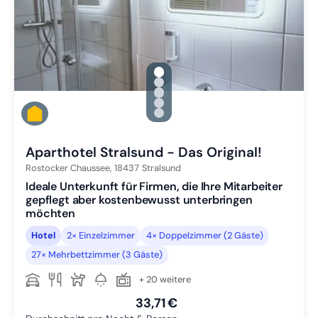
gallery.slide_selector
Zu Slide 1 wechseln
Zu Slide 2 wechseln
Zu Slide 3 wechseln
Zu Slide 4 wechseln
Zu Slide 5 wechseln
Aparthotel Stralsund - Das Original!
Rostocker Chaussee,
18437
Stralsund
Ideale Unterkunft für Firmen, die Ihre Mitarbeiter
gepflegt aber kostenbewusst unterbringen
möchten
Hotel
2× Einzelzimmer
4× Doppelzimmer (2 Gäste)
27× Mehrbettzimmer (3 Gäste)
+ 20 weitere
33,71 €