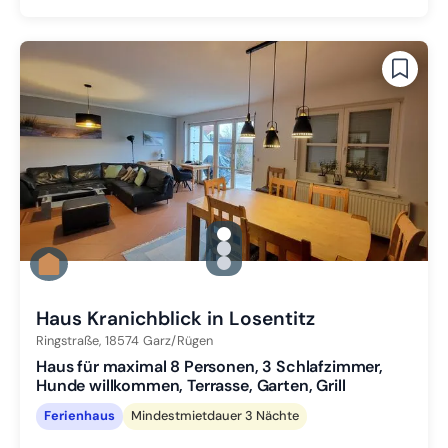
gallery.slide_selector
Zu Slide 1 wechseln
Zu Slide 2 wechseln
Zu Slide 3 wechseln
Haus Kranichblick in Losentitz
Ringstraße,
18574
Garz/Rügen
Haus für maximal 8 Personen, 3 Schlafzimmer,
Hunde willkommen, Terrasse, Garten, Grill
Ferienhaus
Mindestmietdauer 3 Nächte