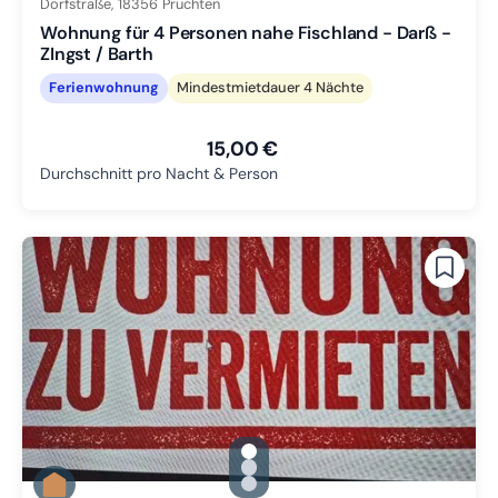
Dorfstraße,
18356
Pruchten
Wohnung für 4 Personen nahe Fischland - Darß -
ZIngst / Barth
Ferienwohnung
Mindestmietdauer 4 Nächte
15,00 €
Durchschnitt pro Nacht & Person
gallery.slide_selector
Zu Slide 1 wechseln
Zu Slide 2 wechseln