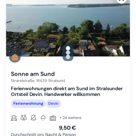
gallery.slide_selector
Zu Slide 1 wechseln
Zu Slide 2 wechseln
Zu Slide 3 wechseln
Sonne am Sund
Strandstraße,
18439
Stralsund
Ferienwohnungen direkt am Sund im Stralsunder
Ortsteil Devin. Handwerker willkommen
Ferienwohnung
Devin
+ 24 weitere
9,50 €
Durchschnitt pro Nacht & Person