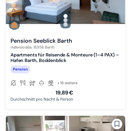
gallery.slide_selector
Zu Slide 1 wechseln
Zu Slide 2 wechseln
Zu Slide 3 wechseln
Pension Seeblick Barth
Hafenstraße,
18356
Barth
Apartments für Reisende & Monteure (1–4 PAX) –
Hafen Barth, Boddenblick
Pension
+ 18 weitere
19,89 €
Durchschnitt pro Nacht & Person