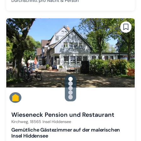
Durchschnitt pro Nacht & Person
gallery.slide_selector
Zu Slide 1 wechseln
Zu Slide 2 wechseln
Zu Slide 3 wechseln
Zu Slide 4 wechseln
Zu Slide 5 wechseln
Wieseneck Pension und Restaurant
Kirchweg,
18565
Insel Hiddensee
Gemütliche Gästezimmer auf der malerischen
Insel Hiddensee