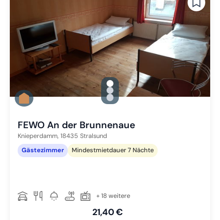
gallery.slide_selector
Zu Slide 1 wechseln
Zu Slide 2 wechseln
Zu Slide 3 wechseln
FEWO An der Brunnenaue
Knieperdamm,
18435
Stralsund
Gästezimmer
Mindestmietdauer 7 Nächte
+ 18 weitere
21,40 €