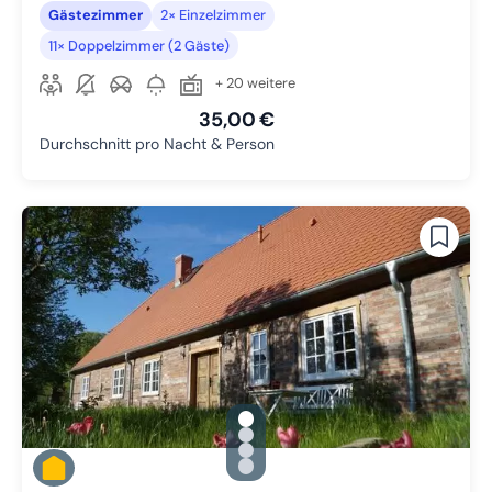
Gästezimmer
2× Einzelzimmer
11× Doppelzimmer (2 Gäste)
+ 20 weitere
35,00 €
Durchschnitt pro Nacht & Person
gallery.slide_selector
Zu Slide 1 wechseln
Zu Slide 2 wechseln
Zu Slide 3 wechseln
Zu Slide 4 wechseln