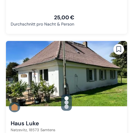
25,00 €
Durchschnitt pro Nacht & Person
gallery.slide_selector
Zu Slide 1 wechseln
Zu Slide 2 wechseln
Zu Slide 3 wechseln
Haus Luke
Natzevitz,
18573
Samtens