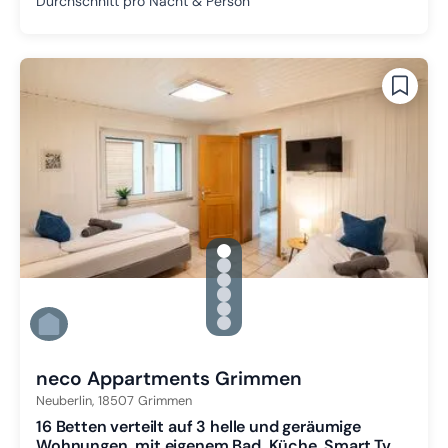
Durchschnitt pro Nacht & Person
gallery.slide_selector
Zu Slide 1 wechseln
Zu Slide 2 wechseln
Zu Slide 3 wechseln
Zu Slide 4 wechseln
Zu Slide 5 wechseln
Zu Slide 6 wechseln
neco Appartments Grimmen
Neuberlin,
18507
Grimmen
16 Betten verteilt auf 3 helle und geräumige
Wohnungen, mit eigenem Bad, Küche, Smart Tv