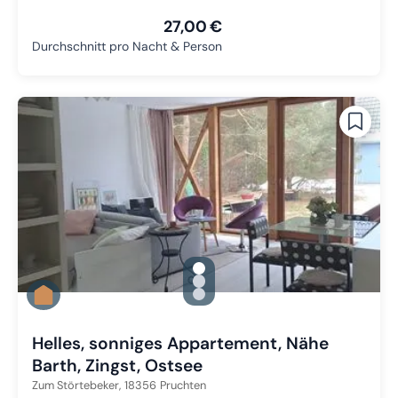
27,00 €
Durchschnitt pro Nacht & Person
gallery.slide_selector
Zu Slide 1 wechseln
Zu Slide 2 wechseln
Zu Slide 3 wechseln
Helles, sonniges Appartement, Nähe
Barth, Zingst, Ostsee
Zum Störtebeker,
18356
Pruchten