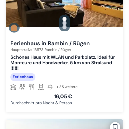
gallery.slide_selector
Zu Slide 1 wechseln
Zu Slide 2 wechseln
Zu Slide 3 wechseln
Ferienhaus in Rambin / Rügen
Hauptstraße,
18573
Rambin / Rügen
Schönes Haus mit WLAN und Parkplatz, ideal für
Monteure und Handwerker, 5 km von Stralsund
!!!!!!
Ferienhaus
+ 35 weitere
16,05 €
Durchschnitt pro Nacht & Person