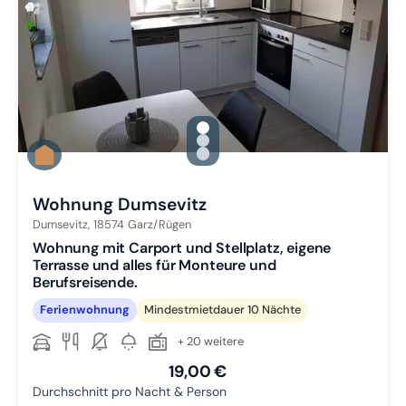
gallery.slide_selector
Zu Slide 1 wechseln
Zu Slide 2 wechseln
Zu Slide 3 wechseln
Wohnung Dumsevitz
Dumsevitz,
18574
Garz/Rügen
Wohnung mit Carport und Stellplatz, eigene
Terrasse und alles für Monteure und
Berufsreisende.
Ferienwohnung
Mindestmietdauer 10 Nächte
+ 20 weitere
19,00 €
Durchschnitt pro Nacht & Person