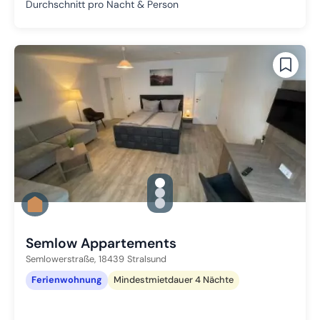
Durchschnitt pro Nacht & Person
gallery.slide_selector
Zu Slide 1 wechseln
Zu Slide 2 wechseln
Zu Slide 3 wechseln
Semlow Appartements
Semlowerstraße,
18439
Stralsund
Ferienwohnung
Mindestmietdauer 4 Nächte