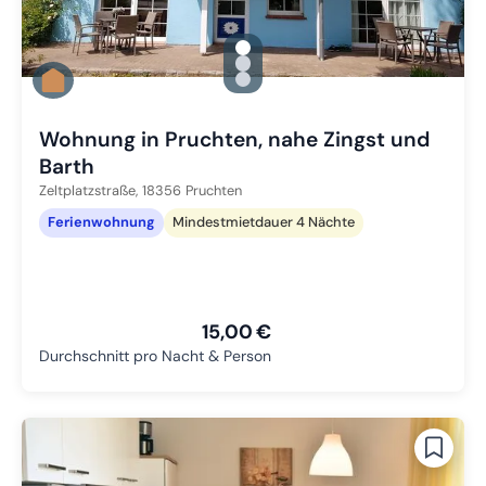
gallery.slide_selector
Zu Slide 1 wechseln
Zu Slide 2 wechseln
Zu Slide 3 wechseln
Wohnung in Pruchten, nahe Zingst und
Barth
Zeltplatzstraße,
18356
Pruchten
Ferienwohnung
Mindestmietdauer 4 Nächte
15,00 €
Durchschnitt pro Nacht & Person