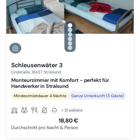
gallery.slide_selector
Zu Slide 1 wechseln
Zu Slide 2 wechseln
Zu Slide 3 wechseln
Zu Slide 4 wechseln
Zu Slide 5 wechseln
Zu Slide 6 wechseln
Schleusenwäter 3
Lindenalle,
18437
Stralsund
Monteurzimmer mit Komfort - perfekt für
Handwerker in Stralsund
Mindestmietdauer 4 Nächte
Ganze Unterkunft (5 Gäste)
+ 21 weitere
18,80 €
Durchschnitt pro Nacht & Person