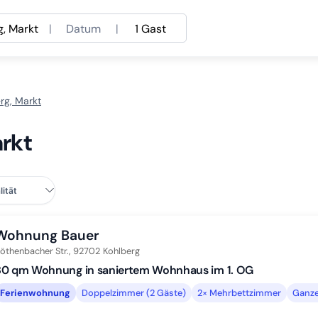
g, Markt
|
Datum
|
1 Gast
rg, Markt
arkt
Wohnung Bauer
öthenbacher Str.,
92702
Kohlberg
80 qm Wohnung in saniertem Wohnhaus im 1. OG
Ferienwohnung
Doppelzimmer (2 Gäste)
2× Mehrbettzimmer
Ganze