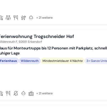
+ 21 weitere
Ferienwohnung Trogschneider Hof
ildenreuth F,
92681
Erbendorf
aus für Monteurtrupps bis 12 Personen mit Parkplatz, schn
uhiger Lage
Ferienhaus
Wildenreuth
Mindestmietdauer 4 Nächte
3× Ganze Unte
+ 21 weitere