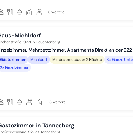
+ 3 weitere
Haus-Michldorf
irchenstraße,
92705
Leuchtenberg
inzelzimmer, Mehrbettzimmer, Apartments Direkt an der B22 
Gästezimmer
Michldorf
Mindestmietdauer 2 Nächte
3× Ganze Unte
2× Einzelzimmer
+ 16 weitere
Gästezimmer in Tännesberg
roßenschwand,
92723
Tännesberg