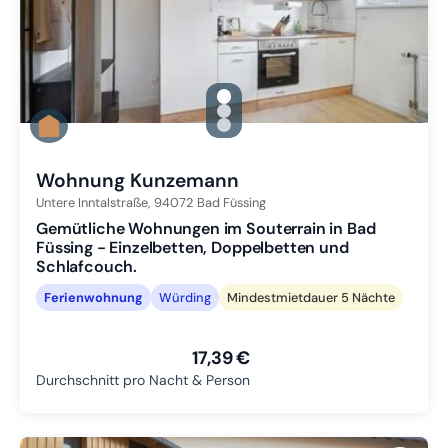
gallery.slide_selector
Zu Slide 1 wechseln
Zu Slide 2 wechseln
Zu Slide 3 wechseln
Wohnung Kunzemann
Untere Inntalstraße,
94072
Bad Füssing
Gemütliche Wohnungen im Souterrain in Bad
Füssing - Einzelbetten, Doppelbetten und
Schlafcouch.
Ferienwohnung
Würding
Mindestmietdauer 5 Nächte
17,39 €
Durchschnitt pro Nacht & Person