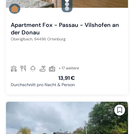
gallery.slide_selector
Zu Slide 1 wechseln
Zu Slide 2 wechseln
Zu Slide 3 wechseln
Apartment Fox - Passau - Vilshofen an
der Donau
Oberiglbach,
94496
Ortenburg
+ 17 weitere
13,91 €
Durchschnitt pro Nacht & Person