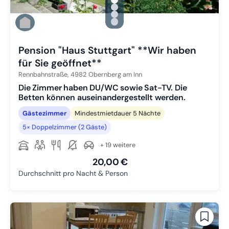
gallery.slide_selector
Zu Slide 1 wechseln
Zu Slide 2 wechseln
Zu Slide 3 wechseln
Zu Slide 4 wechseln
Pension "Haus Stuttgart" **Wir haben
für Sie geöffnet**
Rennbahnstraße,
4982
Obernberg am Inn
Die Zimmer haben DU/WC sowie Sat-TV. Die
Betten können auseinandergestellt werden.
Gästezimmer
Mindestmietdauer 5 Nächte
5× Doppelzimmer (2 Gäste)
+ 19 weitere
20,00 €
Durchschnitt pro Nacht & Person