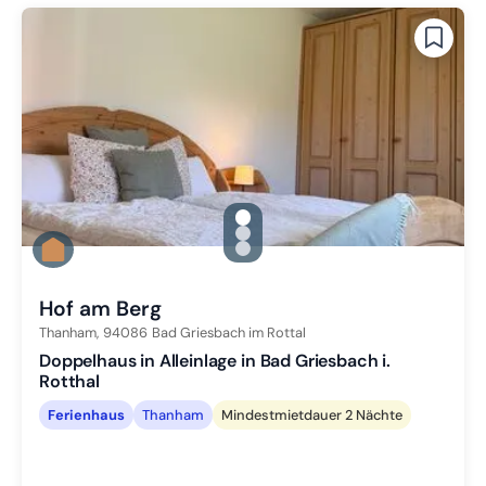
gallery.slide_selector
Zu Slide 1 wechseln
Zu Slide 2 wechseln
Zu Slide 3 wechseln
Hof am Berg
Thanham,
94086
Bad Griesbach im Rottal
Doppelhaus in Alleinlage in Bad Griesbach i.
Rotthal
Ferienhaus
Thanham
Mindestmietdauer 2 Nächte