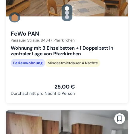
gallery.slide_selector
Zu Slide 1 wechseln
Zu Slide 2 wechseln
Zu Slide 3 wechseln
FeWo PAN
Passauer Straße,
84347
Pfarrkirchen
Wohnung mit 3 Einzelbetten + 1 Doppelbett in
zentraler Lage von Pfarrkirchen
Ferienwohnung
Mindestmietdauer 4 Nächte
25,00 €
Durchschnitt pro Nacht & Person