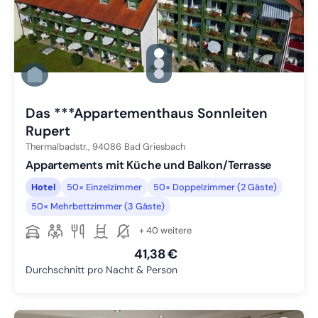
gallery.slide_selector
Zu Slide 1 wechseln
Zu Slide 2 wechseln
Zu Slide 3 wechseln
Das ***Appartementhaus Sonnleiten
Rupert
Thermalbadstr.,
94086
Bad Griesbach
Appartements mit Küche und Balkon/Terrasse
Hotel
50× Einzelzimmer
50× Doppelzimmer (2 Gäste)
50× Mehrbettzimmer (3 Gäste)
+ 40 weitere
41,38 €
Durchschnitt pro Nacht & Person