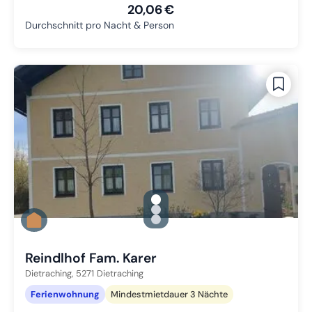
20,06 €
Durchschnitt pro Nacht & Person
gallery.slide_selector
Zu Slide 1 wechseln
Zu Slide 2 wechseln
Zu Slide 3 wechseln
Reindlhof Fam. Karer
Dietraching,
5271
Dietraching
Ferienwohnung
Mindestmietdauer 3 Nächte