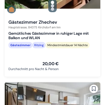
gallery.slide_selector
Zu Slide 1 wechseln
Zu Slide 2 wechseln
Zu Slide 3 wechseln
Gästezimmer Zhechev
Hauptstrasse,
84375
Kirchdorf am Inn
Gemütliches Gästezimmer in ruhiger Lage mit
Balkon und WLAN
Gästezimmer
Ritzing
Mindestmietdauer 14 Nächte
20,00 €
Durchschnitt pro Nacht & Person