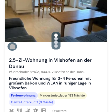
gallery.slide_selector
Zu Slide 1 wechseln
Zu Slide 2 wechseln
Zu Slide 3 wechseln
Zu Slide 4 wechseln
2,5-Zi-Wohnung in Vilshofen an der
Donau
Pfudrachöder Straße,
94474
Vilshofen an der Donau
Freundliche Wohnung für 3-4 Personen mit
großem Balkon und WLAN in ruhiger Lage in
Vilshofen
Ferienwohnung
Mindestmietdauer 183 Nächte
Ganze Unterkunft (3 Gäste)
+ 10 weitere