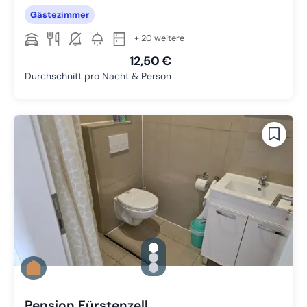
Gästezimmer
+ 20 weitere
12,50 €
Durchschnitt pro Nacht & Person
gallery.slide_selector
Zu Slide 1 wechseln
Zu Slide 2 wechseln
Zu Slide 3 wechseln
Pension Fürstenzell