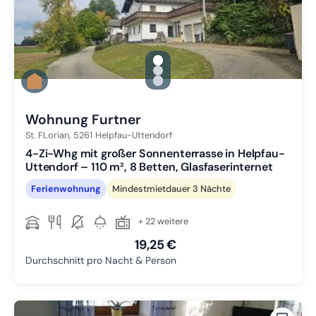
gallery.slide_selector
Zu Slide 1 wechseln
Zu Slide 2 wechseln
Zu Slide 3 wechseln
Wohnung Furtner
St. FLorian,
5261
Helpfau-Uttendorf
4-Zi-Whg mit großer Sonnenterrasse in Helpfau-
Uttendorf – 110 m², 8 Betten, Glasfaserinternet
Ferienwohnung
Mindestmietdauer 3 Nächte
+ 22 weitere
19,25 €
Durchschnitt pro Nacht & Person