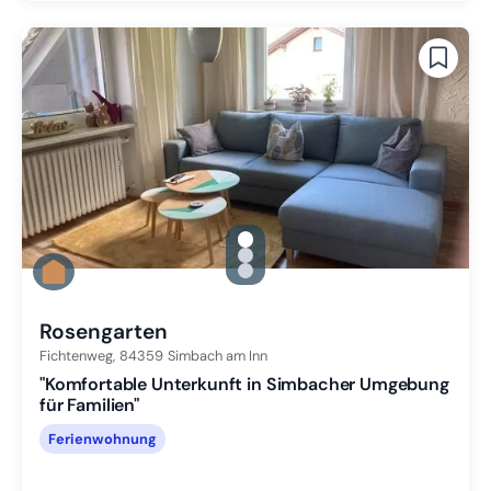
gallery.slide_selector
Zu Slide 1 wechseln
Zu Slide 2 wechseln
Zu Slide 3 wechseln
Rosengarten
Fichtenweg,
84359
Simbach am Inn
"Komfortable Unterkunft in Simbacher Umgebung
für Familien"
Ferienwohnung