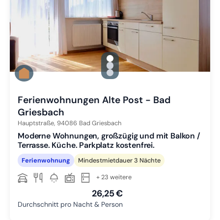
gallery.slide_selector
Zu Slide 1 wechseln
Zu Slide 2 wechseln
Zu Slide 3 wechseln
Ferienwohnungen Alte Post - Bad
Griesbach
Hauptstraße,
94086
Bad Griesbach
Moderne Wohnungen, großzügig und mit Balkon /
Terrasse. Küche. Parkplatz kostenfrei.
Ferienwohnung
Mindestmietdauer 3 Nächte
+ 23 weitere
26,25 €
Durchschnitt pro Nacht & Person