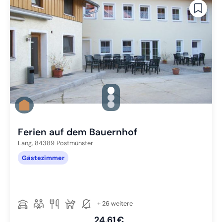
gallery.slide_selector
Zu Slide 1 wechseln
Zu Slide 2 wechseln
Zu Slide 3 wechseln
Ferien auf dem Bauernhof
Lang,
84389
Postmünster
Gästezimmer
+ 26 weitere
24,61 €