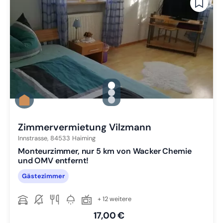
gallery.slide_selector
Zu Slide 1 wechseln
Zu Slide 2 wechseln
Zu Slide 3 wechseln
Zimmervermietung Vilzmann
Innstrasse,
84533
Haiming
Monteurzimmer, nur 5 km von Wacker Chemie
und OMV entfernt!
Gästezimmer
+ 12 weitere
17,00 €