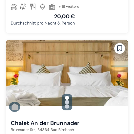
+ 18 weitere
20,00 €
Durchschnitt pro Nacht & Person
gallery.slide_selector
Zu Slide 1 wechseln
Zu Slide 2 wechseln
Zu Slide 3 wechseln
Chalet An der Brunnader
Brunnader Str.,
84364
Bad Birnbach