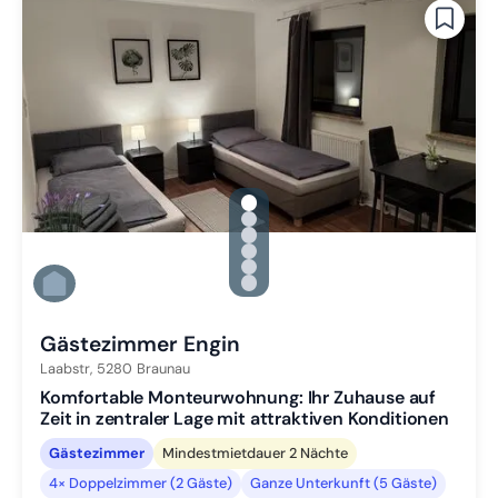
gallery.slide_selector
Zu Slide 1 wechseln
Zu Slide 2 wechseln
Zu Slide 3 wechseln
Zu Slide 4 wechseln
Zu Slide 5 wechseln
Zu Slide 6 wechseln
Gästezimmer Engin
Laabstr,
5280
Braunau
Komfortable Monteurwohnung: Ihr Zuhause auf
Zeit in zentraler Lage mit attraktiven Konditionen
Gästezimmer
Mindestmietdauer 2 Nächte
4× Doppelzimmer (2 Gäste)
Ganze Unterkunft (5 Gäste)