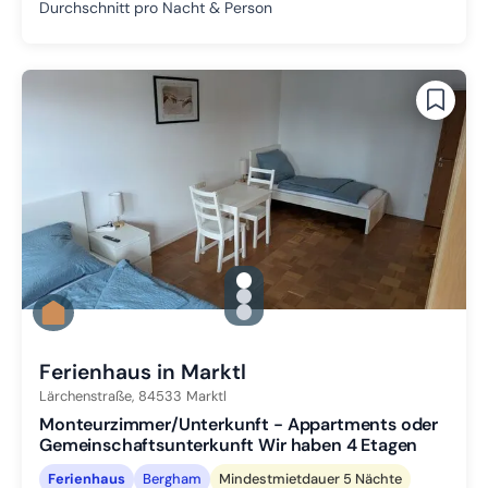
Durchschnitt pro Nacht & Person
gallery.slide_selector
Zu Slide 1 wechseln
Zu Slide 2 wechseln
Zu Slide 3 wechseln
Ferienhaus in Marktl
Lärchenstraße,
84533
Marktl
Monteurzimmer/Unterkunft - Appartments oder
Gemeinschaftsunterkunft Wir haben 4 Etagen
Ferienhaus
Bergham
Mindestmietdauer 5 Nächte