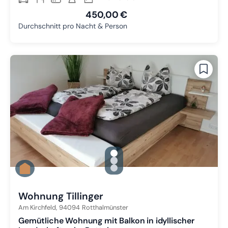
450,00 €
Durchschnitt pro Nacht & Person
gallery.slide_selector
Zu Slide 1 wechseln
Zu Slide 2 wechseln
Zu Slide 3 wechseln
Wohnung Tillinger
Am Kirchfeld,
94094
Rotthalmünster
Gemütliche Wohnung mit Balkon in idyllischer