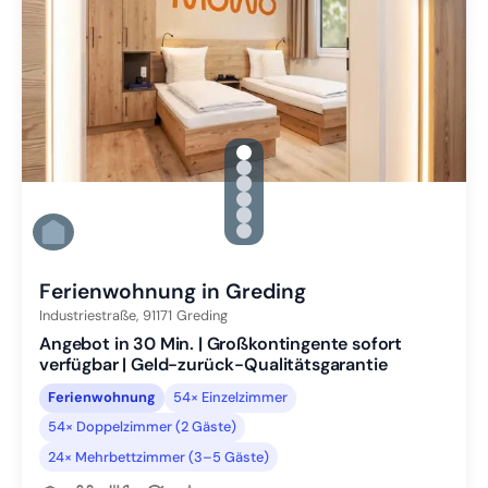
gallery.slide_selector
Zu Slide 1 wechseln
Zu Slide 2 wechseln
Zu Slide 3 wechseln
Zu Slide 4 wechseln
Zu Slide 5 wechseln
Zu Slide 6 wechseln
Ferienwohnung in Greding
Industriestraße,
91171
Greding
Angebot in 30 Min. | Großkontingente sofort
verfügbar | Geld-zurück-Qualitätsgarantie
Ferienwohnung
54× Einzelzimmer
54× Doppelzimmer (2 Gäste)
24× Mehrbettzimmer (3–5 Gäste)