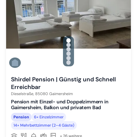
gallery.slide_selector
Zu Slide 1 wechseln
Zu Slide 2 wechseln
Zu Slide 3 wechseln
Zu Slide 4 wechseln
Zu Slide 5 wechseln
Zu Slide 6 wechseln
Shirdel Pension | Günstig und Schnell
Erreichbar
Dieselstraße,
85080
Gaimersheim
Pension mit Einzel- und Doppelzimmern in
Gaimersheim, Balkon und privatem Bad
Pension
6× Einzelzimmer
14× Mehrbettzimmer (2–4 Gäste)
+ 26 weitere