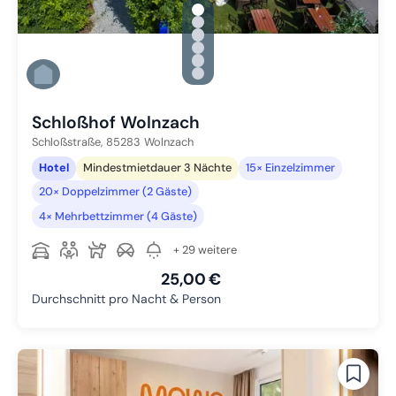
gallery.slide_selector
Zu Slide 1 wechseln
Zu Slide 2 wechseln
Zu Slide 3 wechseln
Zu Slide 4 wechseln
Zu Slide 5 wechseln
Zu Slide 6 wechseln
Schloßhof Wolnzach
Schloßstraße,
85283
Wolnzach
Hotel
Mindestmietdauer 3 Nächte
15× Einzelzimmer
20× Doppelzimmer (2 Gäste)
4× Mehrbettzimmer (4 Gäste)
+ 29 weitere
25,00 €
Durchschnitt pro Nacht & Person