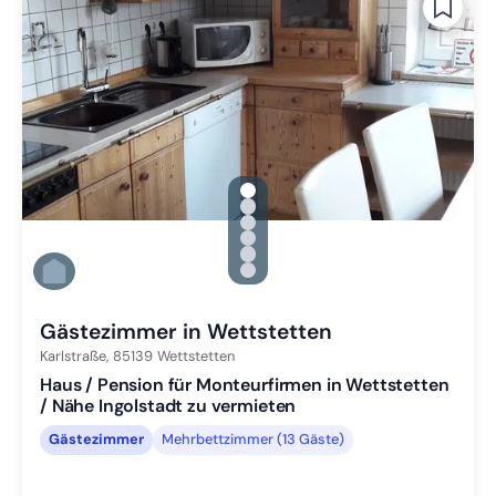
gallery.slide_selector
Zu Slide 1 wechseln
Zu Slide 2 wechseln
Zu Slide 3 wechseln
Zu Slide 4 wechseln
Zu Slide 5 wechseln
Zu Slide 6 wechseln
Gästezimmer in Wettstetten
Karlstraße,
85139
Wettstetten
Haus / Pension für Monteurfirmen in Wettstetten
/ Nähe Ingolstadt zu vermieten
Gästezimmer
Mehrbettzimmer (13 Gäste)