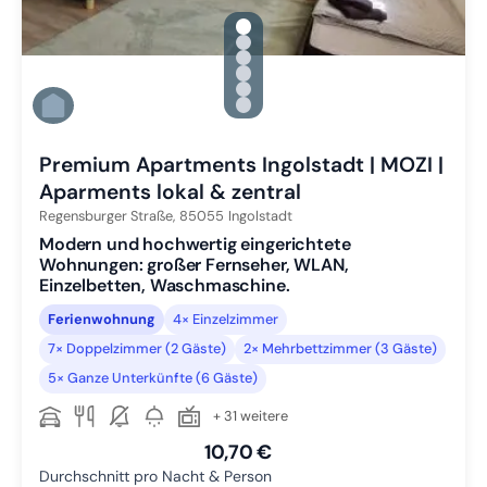
gallery.slide_selector
Zu Slide 1 wechseln
Zu Slide 2 wechseln
Zu Slide 3 wechseln
Zu Slide 4 wechseln
Zu Slide 5 wechseln
Zu Slide 6 wechseln
Premium Apartments Ingolstadt | MOZI |
Aparments lokal & zentral
Regensburger Straße,
85055
Ingolstadt
Modern und hochwertig eingerichtete
Wohnungen: großer Fernseher, WLAN,
Einzelbetten, Waschmaschine.
Ferienwohnung
4× Einzelzimmer
7× Doppelzimmer (2 Gäste)
2× Mehrbettzimmer (3 Gäste)
5× Ganze Unterkünfte (6 Gäste)
+ 31 weitere
10,70 €
Durchschnitt pro Nacht & Person