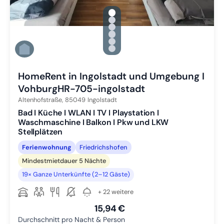
gallery.slide_selector
Zu Slide 1 wechseln
Zu Slide 2 wechseln
Zu Slide 3 wechseln
Zu Slide 4 wechseln
Zu Slide 5 wechseln
Zu Slide 6 wechseln
HomeRent in Ingolstadt und Umgebung I
VohburgHR-705-ingolstadt
Altenhofstraße,
85049
Ingolstadt
Bad I Küche I WLAN I TV I Playstation I
Waschmaschine I Balkon I Pkw und LKW
Stellplätzen
Ferienwohnung
Friedrichshofen
Mindestmietdauer 5 Nächte
19× Ganze Unterkünfte (2–12 Gäste)
+ 22 weitere
15,94 €
Durchschnitt pro Nacht & Person