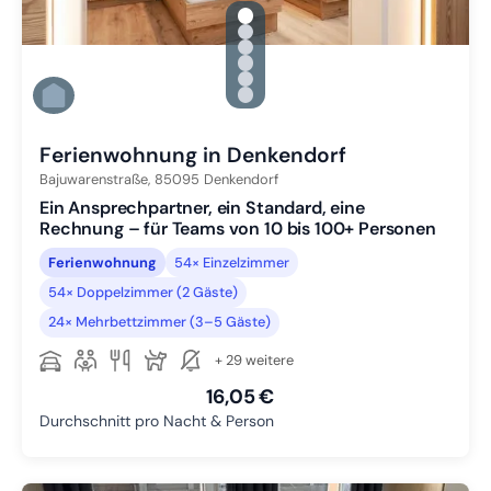
gallery.slide_selector
Zu Slide 1 wechseln
Zu Slide 2 wechseln
Zu Slide 3 wechseln
Zu Slide 4 wechseln
Zu Slide 5 wechseln
Zu Slide 6 wechseln
Ferienwohnung in Denkendorf
Bajuwarenstraße,
85095
Denkendorf
Ein Ansprechpartner, ein Standard, eine
Rechnung – für Teams von 10 bis 100+ Personen
Ferienwohnung
54× Einzelzimmer
54× Doppelzimmer (2 Gäste)
24× Mehrbettzimmer (3–5 Gäste)
+ 29 weitere
16,05 €
Durchschnitt pro Nacht & Person