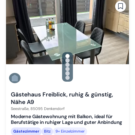
gallery.slide_selector
Zu Slide 1 wechseln
Zu Slide 2 wechseln
Zu Slide 3 wechseln
Zu Slide 4 wechseln
Zu Slide 5 wechseln
Zu Slide 6 wechseln
Gästehaus Freiblick, ruhig & günstig,
Nähe A9
Seestraße,
85095
Denkendorf
Moderne Gästewohnung mit Balkon, ideal für
Berufstätige in ruhiger Lage und guter Anbindung
Gästezimmer
Bitz
9× Einzelzimmer