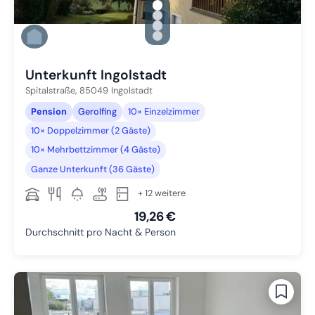
gallery.slide_selector
Zu Slide 1 wechseln
Zu Slide 2 wechseln
Zu Slide 3 wechseln
Zu Slide 4 wechseln
Unterkunft Ingolstadt
Spitalstraße,
85049
Ingolstadt
Pension
Gerolfing
10× Einzelzimmer
10× Doppelzimmer (2 Gäste)
10× Mehrbettzimmer (4 Gäste)
Ganze Unterkunft (36 Gäste)
+ 12 weitere
19,26 €
Durchschnitt pro Nacht & Person