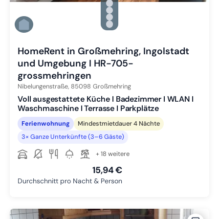
Zu Slide 2 wechseln
Zu Slide 3 wechseln
Zu Slide 4 wechseln
Zu Slide 5 wechseln
Zu Slide 6 wechseln
HomeRent in Großmehring, Ingolstadt
und Umgebung I HR-705-
grossmehringen
Nibelungenstraße,
85098
Großmehring
Voll ausgestattete Küche I Badezimmer I WLAN I
Waschmaschine I Terrasse I Parkplätze
Ferienwohnung
Mindestmietdauer 4 Nächte
3× Ganze Unterkünfte (3–6 Gäste)
+ 18 weitere
15,94 €
Durchschnitt pro Nacht & Person