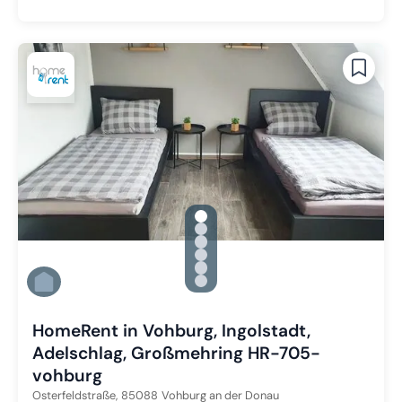
gallery.slide_selector
Zu Slide 1 wechseln
Zu Slide 2 wechseln
Zu Slide 3 wechseln
Zu Slide 4 wechseln
Zu Slide 5 wechseln
Zu Slide 6 wechseln
HomeRent in Vohburg, Ingolstadt,
Adelschlag, Großmehring HR-705-
vohburg
Osterfeldstraße,
85088
Vohburg an der Donau