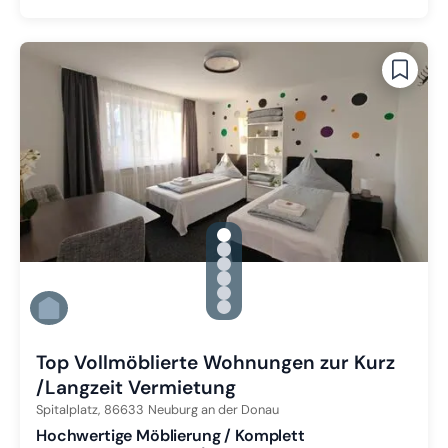
gallery.slide_selector
Zu Slide 1 wechseln
Zu Slide 2 wechseln
Zu Slide 3 wechseln
Zu Slide 4 wechseln
Zu Slide 5 wechseln
Zu Slide 6 wechseln
Top Vollmöblierte Wohnungen zur Kurz
/Langzeit Vermietung
Spitalplatz,
86633
Neuburg an der Donau
Hochwertige Möblierung / Komplett