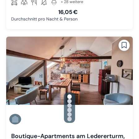
+ 28 weitere
16,05 €
Durchschnitt pro Nacht & Person
gallery.slide_selector
Zu Slide 1 wechseln
Zu Slide 2 wechseln
Zu Slide 3 wechseln
Zu Slide 4 wechseln
Zu Slide 5 wechseln
Zu Slide 6 wechseln
Boutique-Apartments am Ledererturm,