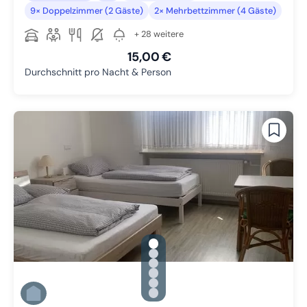
9× Doppelzimmer (2 Gäste)
2× Mehrbettzimmer (4 Gäste)
+ 28 weitere
15,00 €
Durchschnitt pro Nacht & Person
gallery.slide_selector
Zu Slide 1 wechseln
Zu Slide 2 wechseln
Zu Slide 3 wechseln
Zu Slide 4 wechseln
Zu Slide 5 wechseln
Zu Slide 6 wechseln