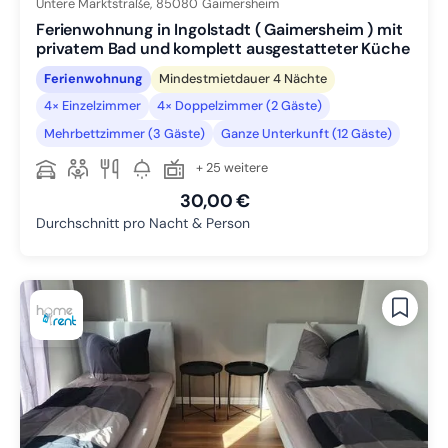
Untere Marktstraße,
85080
Gaimersheim
Ferienwohnung in Ingolstadt ( Gaimersheim ) mit
privatem Bad und komplett ausgestatteter Küche
Ferienwohnung
Mindestmietdauer 4 Nächte
4× Einzelzimmer
4× Doppelzimmer (2 Gäste)
Mehrbettzimmer (3 Gäste)
Ganze Unterkunft (12 Gäste)
+ 25 weitere
30,00 €
Durchschnitt pro Nacht & Person