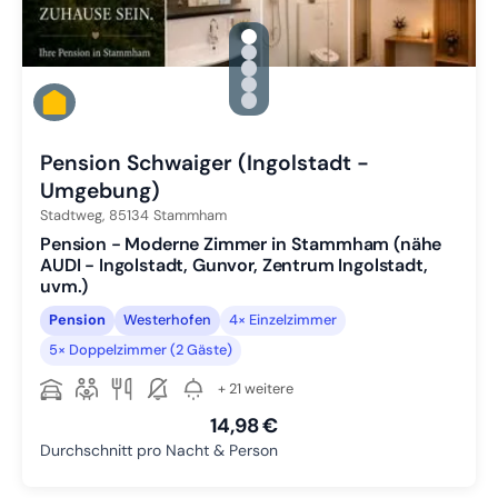
gallery.slide_selector
Zu Slide 1 wechseln
Zu Slide 2 wechseln
Zu Slide 3 wechseln
Zu Slide 4 wechseln
Zu Slide 5 wechseln
Pension Schwaiger (Ingolstadt -
Umgebung)
Stadtweg,
85134
Stammham
Pension - Moderne Zimmer in Stammham (nähe
AUDI - Ingolstadt, Gunvor, Zentrum Ingolstadt,
uvm.)
Pension
Westerhofen
4× Einzelzimmer
5× Doppelzimmer (2 Gäste)
+ 21 weitere
14,98 €
Durchschnitt pro Nacht & Person