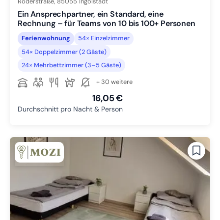
Roderstraße,
85055
Ingolstadt
Ein Ansprechpartner, ein Standard, eine
Rechnung – für Teams von 10 bis 100+ Personen
Ferienwohnung
54× Einzelzimmer
54× Doppelzimmer (2 Gäste)
24× Mehrbettzimmer (3–5 Gäste)
+ 30 weitere
16,05 €
Durchschnitt pro Nacht & Person