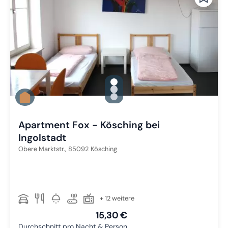
gallery.slide_selector
Zu Slide 1 wechseln
Zu Slide 2 wechseln
Zu Slide 3 wechseln
Apartment Fox - Kösching bei
Ingolstadt
Obere Marktstr.,
85092
Kösching
+ 12 weitere
15,30 €
Durchschnitt pro Nacht & Person