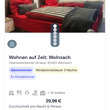
gallery.slide_selector
Zu Slide 1 wechseln
Zu Slide 2 wechseln
Zu Slide 3 wechseln
Zu Slide 4 wechseln
Zu Slide 5 wechseln
Zu Slide 6 wechseln
Wohnen auf Zeit; Wolnzach
Oberlauterbacher Strasse,
85283
Wolnzach
Gästezimmer
Mindestmietdauer 3 Nächte
6× Einzelzimmer
+ 15 weitere
29,96 €
Durchschnitt pro Nacht & Person