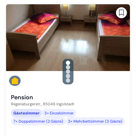
gallery.slide_selector
Zu Slide 1 wechseln
Zu Slide 2 wechseln
Zu Slide 3 wechseln
Zu Slide 4 wechseln
Zu Slide 5 wechseln
Pension
Regensburgerstr.,
85049
Ingolstadt
Gästezimmer
3× Einzelzimmer
7× Doppelzimmer (2 Gäste)
3× Mehrbettzimmer (3 Gäste)