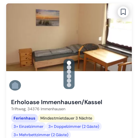
gallery.slide_selector
Zu Slide 1 wechseln
Zu Slide 2 wechseln
Zu Slide 3 wechseln
Zu Slide 4 wechseln
Zu Slide 5 wechseln
Zu Slide 6 wechseln
Erholoase Immenhausen/Kassel
Triftweg,
34376
Immenhausen
Ferienhaus
Mindestmietdauer 3 Nächte
3× Einzelzimmer
3× Doppelzimmer (2 Gäste)
3× Mehrbettzimmer (2 Gäste)