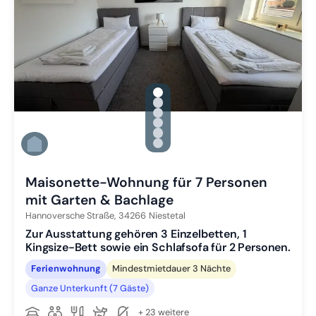
gallery.slide_selector
Zu Slide 1 wechseln
Zu Slide 2 wechseln
Zu Slide 3 wechseln
Zu Slide 4 wechseln
Zu Slide 5 wechseln
Zu Slide 6 wechseln
Maisonette-Wohnung für 7 Personen
mit Garten & Bachlage
Hannoversche Straße,
34266
Niestetal
Zur Ausstattung gehören 3 Einzelbetten, 1
Kingsize-Bett sowie ein Schlafsofa für 2 Personen.
Ferienwohnung
Mindestmietdauer 3 Nächte
Ganze Unterkunft (7 Gäste)
+ 23 weitere