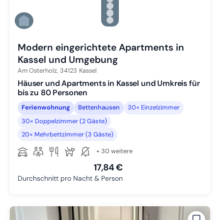
Zu Slide 3 wechseln
Zu Slide 4 wechseln
Zu Slide 5 wechseln
Zu Slide 6 wechseln
Modern eingerichtete Apartments in
Kassel und Umgebung
Am Osterholz,
34123
Kassel
Häuser und Apartments in Kassel und Umkreis für
bis zu 80 Personen
Ferienwohnung
Bettenhausen
30× Einzelzimmer
30× Doppelzimmer (2 Gäste)
20× Mehrbettzimmer (3 Gäste)
+ 30 weitere
17,84 €
Durchschnitt pro Nacht & Person