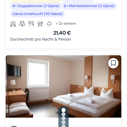
6× Doppelzimmer (2 Gäste)
6× Mehrbettzimmer (3 Gäste)
Ganze Unterkunft (30 Gäste)
+ 23 weitere
21,40 €
Durchschnitt pro Nacht & Person
gallery.slide_selector
Zu Slide 1 wechseln
Zu Slide 2 wechseln
Zu Slide 3 wechseln
Zu Slide 4 wechseln