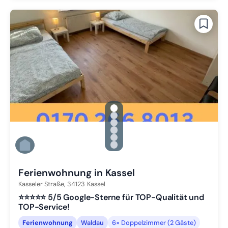
gallery.slide_selector
Zu Slide 1 wechseln
Zu Slide 2 wechseln
Zu Slide 3 wechseln
Zu Slide 4 wechseln
Zu Slide 5 wechseln
Zu Slide 6 wechseln
Ferienwohnung in Kassel
Kasseler Straße,
34123
Kassel
⭐️⭐️⭐️⭐️⭐️ 5/5 Google-Sterne für TOP-Qualität und
TOP-Service!
Ferienwohnung
Waldau
6× Doppelzimmer (2 Gäste)