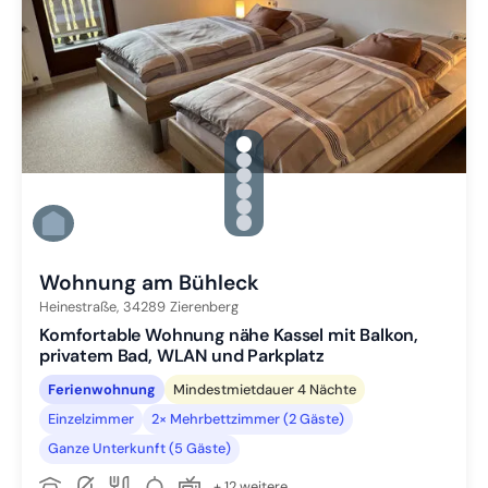
gallery.slide_selector
Zu Slide 1 wechseln
Zu Slide 2 wechseln
Zu Slide 3 wechseln
Zu Slide 4 wechseln
Zu Slide 5 wechseln
Zu Slide 6 wechseln
Wohnung am Bühleck
Heinestraße,
34289
Zierenberg
Komfortable Wohnung nähe Kassel mit Balkon,
privatem Bad, WLAN und Parkplatz
Ferienwohnung
Mindestmietdauer 4 Nächte
Einzelzimmer
2× Mehrbettzimmer (2 Gäste)
Ganze Unterkunft (5 Gäste)
+ 12 weitere