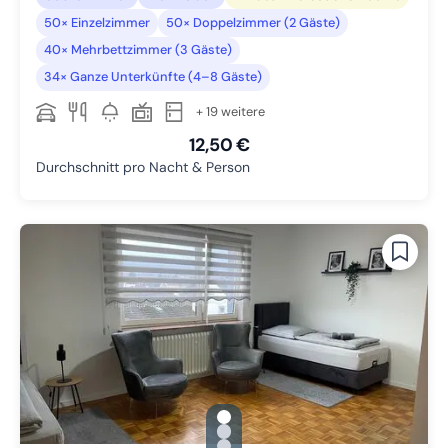
50× Einzelzimmer
50× Doppelzimmer (2 Gäste)
40× Mehrbettzimmer (3 Gäste)
34× Ganze Unterkünfte (4–8 Gäste)
+ 19 weitere
12,50 €
Durchschnitt pro Nacht & Person
gallery.slide_selector
Zu Slide 1 wechseln
Zu Slide 2 wechseln