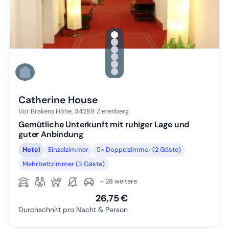
gallery.slide_selector
Zu Slide 1 wechseln
Zu Slide 2 wechseln
Zu Slide 3 wechseln
Zu Slide 4 wechseln
Zu Slide 5 wechseln
Zu Slide 6 wechseln
Catherine House
Vor Brakens Höhe,
34289
Zierenberg
Gemütliche Unterkunft mit ruhiger Lage und
guter Anbindung
Hotel
Einzelzimmer
5× Doppelzimmer (2 Gäste)
Mehrbettzimmer (3 Gäste)
+ 28 weitere
26,75 €
Durchschnitt pro Nacht & Person