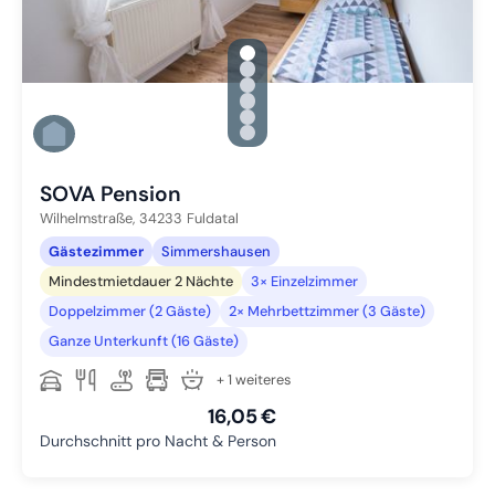
gallery.slide_selector
Zu Slide 1 wechseln
Zu Slide 2 wechseln
Zu Slide 3 wechseln
Zu Slide 4 wechseln
Zu Slide 5 wechseln
Zu Slide 6 wechseln
SOVA Pension
Wilhelmstraße,
34233
Fuldatal
Gästezimmer
Simmershausen
Mindestmietdauer 2 Nächte
3× Einzelzimmer
Doppelzimmer (2 Gäste)
2× Mehrbettzimmer (3 Gäste)
Ganze Unterkunft (16 Gäste)
+ 1 weiteres
16,05 €
Durchschnitt pro Nacht & Person