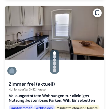
gallery.slide_selector
Zu Slide 1 wechseln
Zu Slide 2 wechseln
Zu Slide 3 wechseln
Zu Slide 4 wechseln
Zu Slide 5 wechseln
Zu Slide 6 wechseln
Zimmer frei (aktuell)
Kohlenstraße,
34121
Kassel
Vollausgestattete Wohnungen zur alleinigen
Nutzung ,kostenloses Parken, Wifi, Einzelbetten
Gästezimmer
Wehlheiden
Mindestmietdauer 3 Nächte