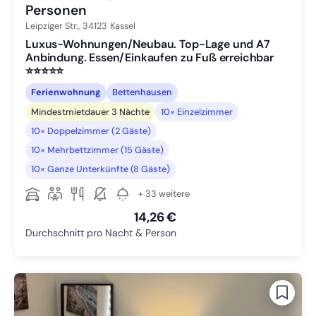
Personen
Leipziger Str.,
34123
Kassel
Luxus-Wohnungen/Neubau. Top-Lage und A7
Anbindung. Essen/Einkaufen zu Fuß erreichbar
⭐️⭐️⭐️⭐️⭐️
Ferienwohnung
Bettenhausen
Mindestmietdauer 3 Nächte
10× Einzelzimmer
10× Doppelzimmer (2 Gäste)
10× Mehrbettzimmer (15 Gäste)
10× Ganze Unterkünfte (8 Gäste)
+ 33 weitere
14,26 €
Durchschnitt pro Nacht & Person