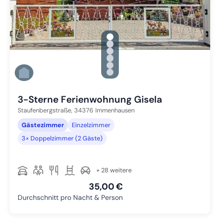
gallery.slide_selector
Zu Slide 1 wechseln
Zu Slide 2 wechseln
Zu Slide 3 wechseln
Zu Slide 4 wechseln
Zu Slide 5 wechseln
Zu Slide 6 wechseln
3-Sterne Ferienwohnung Gisela
Staufenbergstraße,
34376
Immenhausen
Gästezimmer
Einzelzimmer
3× Doppelzimmer (2 Gäste)
+ 28 weitere
35,00 €
Durchschnitt pro Nacht & Person