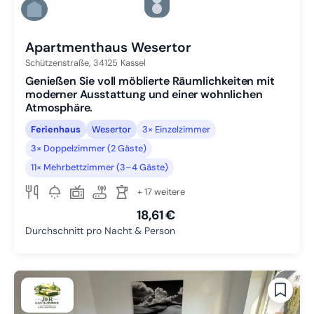
Zu Slide 5 wechseln
Zu Slide 6 wechseln
Apartmenthaus Wesertor
Schützenstraße,
34125
Kassel
Genießen Sie voll möblierte Räumlichkeiten mit
moderner Ausstattung und einer wohnlichen
Atmosphäre.
Ferienhaus
Wesertor
3× Einzelzimmer
3× Doppelzimmer (2 Gäste)
11× Mehrbettzimmer (3–4 Gäste)
+ 17 weitere
18,61 €
Durchschnitt pro Nacht & Person