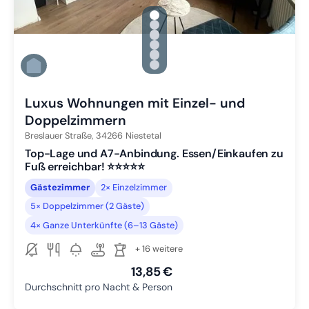
gallery.slide_selector
Zu Slide 1 wechseln
Zu Slide 2 wechseln
Zu Slide 3 wechseln
Zu Slide 4 wechseln
Zu Slide 5 wechseln
Zu Slide 6 wechseln
Luxus Wohnungen mit Einzel- und
Doppelzimmern
Breslauer Straße,
34266
Niestetal
Top-Lage und A7-Anbindung. Essen/Einkaufen zu
Fuß erreichbar! ⭐️⭐️⭐️⭐️⭐️
Gästezimmer
2× Einzelzimmer
5× Doppelzimmer (2 Gäste)
4× Ganze Unterkünfte (6–13 Gäste)
+ 16 weitere
13,85 €
Durchschnitt pro Nacht & Person