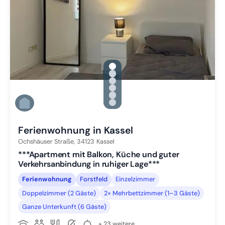
gallery.slide_selector
Zu Slide 1 wechseln
Zu Slide 2 wechseln
Zu Slide 3 wechseln
Zu Slide 4 wechseln
Zu Slide 5 wechseln
Zu Slide 6 wechseln
Ferienwohnung in Kassel
Ochshäuser Straße,
34123
Kassel
***Apartment mit Balkon, Küche und guter
Verkehrsanbindung in ruhiger Lage***
Ferienwohnung
Forstfeld
Einzelzimmer
Doppelzimmer (2 Gäste)
2× Mehrbettzimmer (1–3 Gäste)
Ganze Unterkunft (6 Gäste)
+ 23 weitere