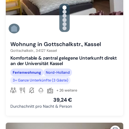
gallery.slide_selector
Zu Slide 1 wechseln
Zu Slide 2 wechseln
Zu Slide 3 wechseln
Zu Slide 4 wechseln
Zu Slide 5 wechseln
Zu Slide 6 wechseln
Wohnung in Gottschalkstr., Kassel
Gottschalkstr.,
34127
Kassel
Komfortable & zentral gelegene Unterkunft direkt
an der Universität Kassel
Ferienwohnung
Nord-Holland
3× Ganze Unterkünfte (3 Gäste)
+ 26 weitere
39,24 €
Durchschnitt pro Nacht & Person