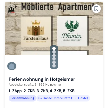
gallery.slide_selector
Zu Slide 1 wechseln
Zu Slide 2 wechseln
Zu Slide 3 wechseln
Zu Slide 4 wechseln
Zu Slide 5 wechseln
Zu Slide 6 wechseln
Ferienwohnung in Hofgeismar
Apothekenstraße,
34369
Hofgeismar
1-ZApp, 2-ZKB, 3-ZKB, 4-ZKB, 5-ZKB
Ferienwohnung
6× Ganze Unterkünfte (1–6 Gäste)