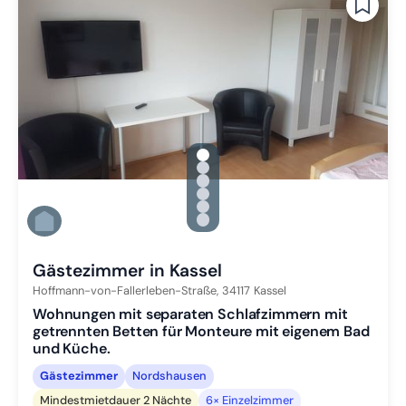
gallery.slide_selector
Zu Slide 1 wechseln
Zu Slide 2 wechseln
Zu Slide 3 wechseln
Zu Slide 4 wechseln
Zu Slide 5 wechseln
Zu Slide 6 wechseln
Gästezimmer in Kassel
Hoffmann-von-Fallerleben-Straße,
34117
Kassel
Wohnungen mit separaten Schlafzimmern mit
getrennten Betten für Monteure mit eigenem Bad
und Küche.
Gästezimmer
Nordshausen
Mindestmietdauer 2 Nächte
6× Einzelzimmer