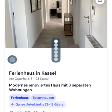
gallery.slide_selector
Zu Slide 1 wechseln
Zu Slide 2 wechseln
Zu Slide 3 wechseln
Zu Slide 4 wechseln
Zu Slide 5 wechseln
Zu Slide 6 wechseln
Ferienhaus in Kassel
Am Osterholz,
34123
Kassel
Modernes renoviertes Haus mit 3 separaten
Wohnungen.
Ferienhaus
Bettenhausen
4× Ganze Unterkünfte (3–18 Gäste)