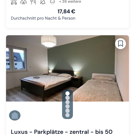
+ 36 weitere
17,84 €
Durchschnitt pro Nacht & Person
gallery.slide_selector
Zu Slide 1 wechseln
Zu Slide 2 wechseln
Zu Slide 3 wechseln
Zu Slide 4 wechseln
Zu Slide 5 wechseln
Zu Slide 6 wechseln
Luxus - Parkplätze - zentral - bis 50