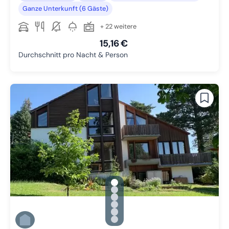
Ganze Unterkunft (6 Gäste)
+ 22 weitere
15,16 €
Durchschnitt pro Nacht & Person
gallery.slide_selector
Zu Slide 1 wechseln
Zu Slide 2 wechseln
Zu Slide 3 wechseln
Zu Slide 4 wechseln
Zu Slide 5 wechseln
Zu Slide 6 wechseln