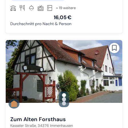
+ 19 weitere
16,05 €
Durchschnitt pro Nacht & Person
gallery.slide_selector
Zu Slide 1 wechseln
Zu Slide 2 wechseln
Zu Slide 3 wechseln
Zum Alten Forsthaus
Kasseler Straße,
34376
Immenhausen