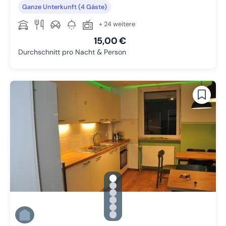
Ganze Unterkunft (4 Gäste)
+ 24 weitere
15,00 €
Durchschnitt pro Nacht & Person
gallery.slide_selector
Zu Slide 1 wechseln
Zu Slide 2 wechseln
Zu Slide 3 wechseln
Zu Slide 4 wechseln
Zu Slide 5 wechseln
Zu Slide 6 wechseln