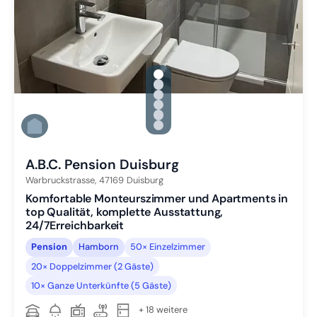
gallery.slide_selector
Zu Slide 1 wechseln
Zu Slide 2 wechseln
Zu Slide 3 wechseln
Zu Slide 4 wechseln
Zu Slide 5 wechseln
Zu Slide 6 wechseln
A.B.C. Pension Duisburg
Warbruckstrasse,
47169
Duisburg
Komfortable Monteurszimmer und Apartments in
top Qualität, komplette Ausstattung,
24/7Erreichbarkeit
Pension
Hamborn
50× Einzelzimmer
20× Doppelzimmer (2 Gäste)
10× Ganze Unterkünfte (5 Gäste)
+ 18 weitere