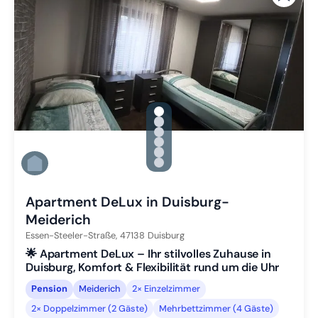
gallery.slide_selector
Zu Slide 1 wechseln
Zu Slide 2 wechseln
Zu Slide 3 wechseln
Zu Slide 4 wechseln
Zu Slide 5 wechseln
Zu Slide 6 wechseln
Apartment DeLux in Duisburg-
Meiderich
Essen-Steeler-Straße,
47138
Duisburg
🌟 Apartment DeLux – Ihr stilvolles Zuhause in
Duisburg, Komfort & Flexibilität rund um die Uhr
Pension
Meiderich
2× Einzelzimmer
2× Doppelzimmer (2 Gäste)
Mehrbettzimmer (4 Gäste)