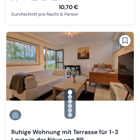
10,70 €
Durchschnitt pro Nacht & Person
gallery.slide_selector
Zu Slide 1 wechseln
Zu Slide 2 wechseln
Zu Slide 3 wechseln
Zu Slide 4 wechseln
Zu Slide 5 wechseln
Zu Slide 6 wechseln
Ruhige Wohnung mit Terrasse für 1-3
Leute in der Näve von BP