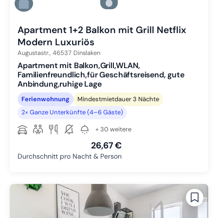
Zu Slide 5 wechseln
Zu Slide 6 wechseln
Apartment 1+2 Balkon mit Grill Netflix
Modern Luxuriös
Augustastr.,
46537
Dinslaken
Apartment mit Balkon,Grill,WLAN,
Familienfreundlich,für Geschäftsreisend, gute
Anbindung,ruhige Lage
Ferienwohnung
Mindestmietdauer 3 Nächte
2× Ganze Unterkünfte (4–6 Gäste)
+ 30 weitere
26,67 €
Durchschnitt pro Nacht & Person