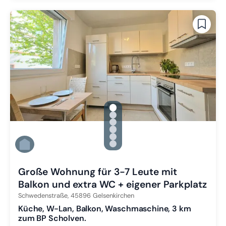
gallery.slide_selector
Zu Slide 1 wechseln
Zu Slide 2 wechseln
Zu Slide 3 wechseln
Zu Slide 4 wechseln
Zu Slide 5 wechseln
Zu Slide 6 wechseln
Große Wohnung für 3-7 Leute mit
Balkon und extra WC + eigener Parkplatz
Schwedenstraße,
45896
Gelsenkirchen
Küche, W-Lan, Balkon, Waschmaschine, 3 km
zum BP Scholven.