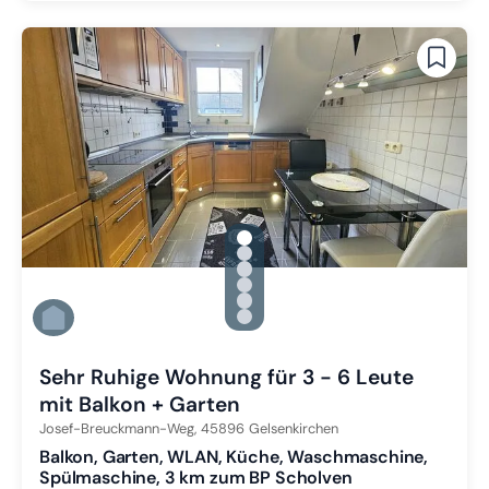
gallery.slide_selector
Zu Slide 1 wechseln
Zu Slide 2 wechseln
Zu Slide 3 wechseln
Zu Slide 4 wechseln
Zu Slide 5 wechseln
Zu Slide 6 wechseln
Sehr Ruhige Wohnung für 3 - 6 Leute
mit Balkon + Garten
Josef-Breuckmann-Weg,
45896
Gelsenkirchen
Balkon, Garten, WLAN, Küche, Waschmaschine,
Spülmaschine, 3 km zum BP Scholven