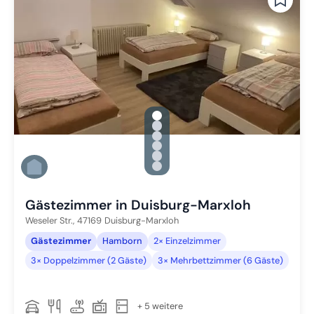
gallery.slide_selector
Zu Slide 1 wechseln
Zu Slide 2 wechseln
Zu Slide 3 wechseln
Zu Slide 4 wechseln
Zu Slide 5 wechseln
Zu Slide 6 wechseln
Gästezimmer in Duisburg-Marxloh
Weseler Str.,
47169
Duisburg-Marxloh
Gästezimmer
Hamborn
2× Einzelzimmer
3× Doppelzimmer (2 Gäste)
3× Mehrbettzimmer (6 Gäste)
+ 5 weitere