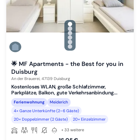
gallery.slide_selector
Zu Slide 1 wechseln
Zu Slide 2 wechseln
Zu Slide 3 wechseln
Zu Slide 4 wechseln
Zu Slide 5 wechseln
Zu Slide 6 wechseln
🌟 MF Apartments - the Best for you in
Duisburg
An der Brauerei,
47139
Duisburg
Kostenloses WLAN, große Schlafzimmer,
Parkplätze, Balkon, gute Verkehrsanbindung...
Ferienwohnung
Meiderich
4× Ganze Unterkünfte (2–6 Gäste)
20× Doppelzimmer (2 Gäste)
20× Einzelzimmer
+ 33 weitere