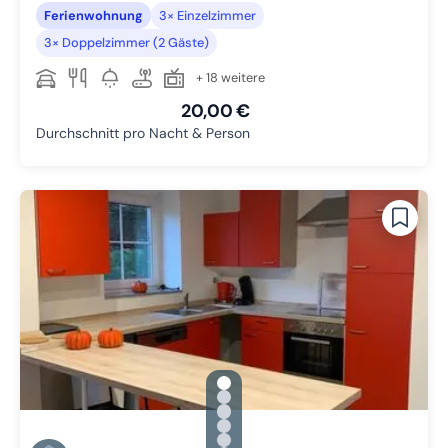
Ferienwohnung
3× Einzelzimmer
3× Doppelzimmer (2 Gäste)
+ 18 weitere
20,00 €
Durchschnitt pro Nacht & Person
gallery.slide_selector
Zu Slide 1 wechseln
Zu Slide 2 wechseln
Zu Slide 3 wechseln
Zu Slide 4 wechseln