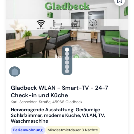
gallery.slide_selector
Zu Slide 1 wechseln
Zu Slide 2 wechseln
Zu Slide 3 wechseln
Zu Slide 4 wechseln
Zu Slide 5 wechseln
Zu Slide 6 wechseln
Gladbeck WLAN - Smart-TV - 24-7
Check-in und Küche
Karl-Schneider-Straße,
45966
Gladbeck
Hervorragende Ausstattung: Geräumige
Schlafzimmer, moderne Küche, WLAN, TV,
Waschmaschine
Ferienwohnung
Mindestmietdauer 3 Nächte