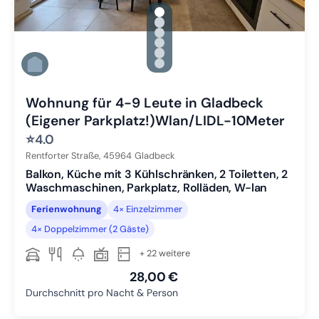
gallery.slide_selector
Zu Slide 1 wechseln
Zu Slide 2 wechseln
Zu Slide 3 wechseln
Zu Slide 4 wechseln
Zu Slide 5 wechseln
Zu Slide 6 wechseln
Wohnung für 4-9 Leute in Gladbeck
(Eigener Parkplatz!)Wlan/LIDL-10Meter
⭐
4.0
Rentforter Straße,
45964
Gladbeck
Balkon, Küche mit 3 Kühlschränken, 2 Toiletten, 2
Waschmaschinen, Parkplatz, Rolläden, W-lan
Ferienwohnung
4× Einzelzimmer
4× Doppelzimmer (2 Gäste)
+ 22 weitere
28,00 €
Durchschnitt pro Nacht & Person