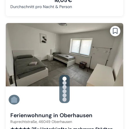
16,05 €
Durchschnitt pro Nacht & Person
gallery.slide_selector
Zu Slide 1 wechseln
Zu Slide 2 wechseln
Zu Slide 3 wechseln
Zu Slide 4 wechseln
Zu Slide 5 wechseln
Zu Slide 6 wechseln
Ferienwohnung in Oberhausen
Ruprechtstraße,
46049
Oberhausen