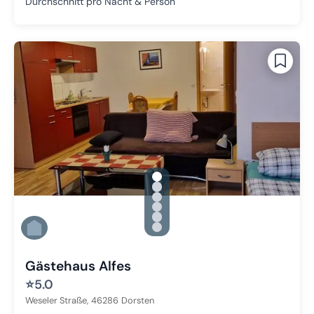
Durchschnitt pro Nacht & Person
gallery.slide_selector
Zu Slide 1 wechseln
Zu Slide 2 wechseln
Zu Slide 3 wechseln
Zu Slide 4 wechseln
Zu Slide 5 wechseln
Zu Slide 6 wechseln
Gästehaus Alfes
⭐
5.0
Weseler Straße,
46286
Dorsten