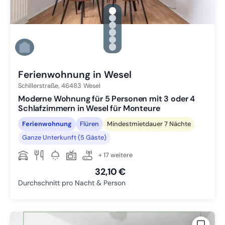
gallery.slide_selector
Zu Slide 1 wechseln
Zu Slide 2 wechseln
Zu Slide 3 wechseln
Zu Slide 4 wechseln
Zu Slide 5 wechseln
Zu Slide 6 wechseln
Ferienwohnung in Wesel
Schillerstraße,
46483
Wesel
Moderne Wohnung für 5 Personen mit 3 oder 4
Schlafzimmern in Wesel für Monteure
Ferienwohnung
Flüren
Mindestmietdauer 7 Nächte
Ganze Unterkunft (5 Gäste)
+ 17 weitere
32,10 €
Durchschnitt pro Nacht & Person