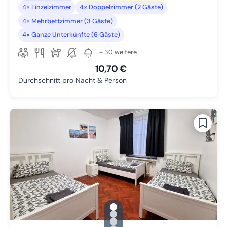
4× Einzelzimmer
4× Doppelzimmer (2 Gäste)
4× Mehrbettzimmer (3 Gäste)
4× Ganze Unterkünfte (6 Gäste)
+ 30 weitere
10,70 €
Durchschnitt pro Nacht & Person
gallery.slide_selector
Zu Slide 1 wechseln
Zu Slide 2 wechseln