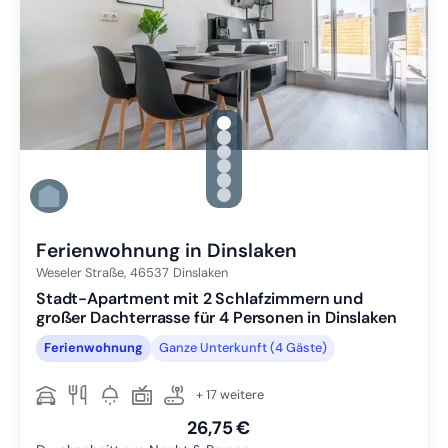
gallery.slide_selector
Zu Slide 1 wechseln
Zu Slide 2 wechseln
Zu Slide 3 wechseln
Zu Slide 4 wechseln
Zu Slide 5 wechseln
Zu Slide 6 wechseln
Ferienwohnung in Dinslaken
Weseler Straße,
46537
Dinslaken
Stadt-Apartment mit 2 Schlafzimmern und
großer Dachterrasse für 4 Personen in Dinslaken
Ferienwohnung
Ganze Unterkunft (4 Gäste)
+ 17 weitere
26,75 €