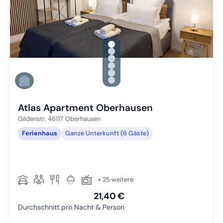
gallery.slide_selector
Zu Slide 1 wechseln
Zu Slide 2 wechseln
Zu Slide 3 wechseln
Zu Slide 4 wechseln
Zu Slide 5 wechseln
Zu Slide 6 wechseln
Atlas Apartment Oberhausen
Gildenstr,
46117
Oberhausen
Ferienhaus
Ganze Unterkunft (6 Gäste)
+ 25 weitere
21,40 €
Durchschnitt pro Nacht & Person