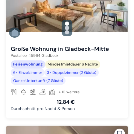
gallery.slide_selector
Zu Slide 1 wechseln
Zu Slide 2 wechseln
Zu Slide 3 wechseln
Große Wohnung in Gladbeck-Mitte
Postallee,
45964
Gladbeck
Ferienwohnung
Mindestmietdauer 6 Nächte
6× Einzelzimmer
3× Doppelzimmer (2 Gäste)
Ganze Unterkunft (7 Gäste)
+ 10 weitere
12,84 €
Durchschnitt pro Nacht & Person