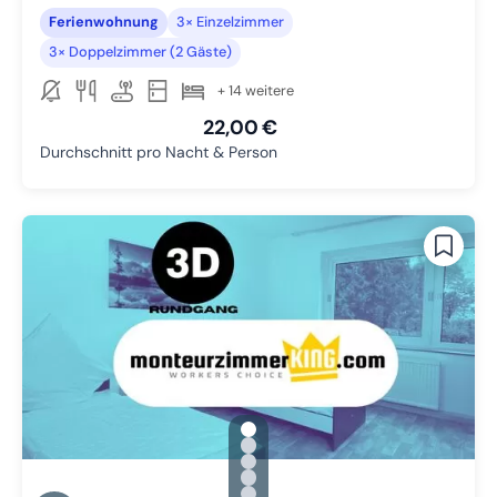
Ferienwohnung
3× Einzelzimmer
3× Doppelzimmer (2 Gäste)
+ 14 weitere
22,00 €
Durchschnitt pro Nacht & Person
gallery.slide_selector
Zu Slide 1 wechseln
Zu Slide 2 wechseln
Zu Slide 3 wechseln
Zu Slide 4 wechseln