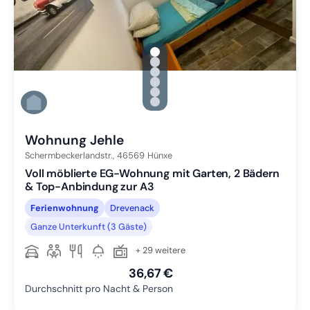
gallery.slide_selector
Zu Slide 1 wechseln
Zu Slide 2 wechseln
Zu Slide 3 wechseln
Zu Slide 4 wechseln
Zu Slide 5 wechseln
Zu Slide 6 wechseln
Wohnung Jehle
Schermbeckerlandstr.,
46569
Hünxe
Voll möblierte EG-Wohnung mit Garten, 2 Bädern
& Top-Anbindung zur A3
Ferienwohnung
Drevenack
Ganze Unterkunft (3 Gäste)
+ 29 weitere
36,67 €
Durchschnitt pro Nacht & Person