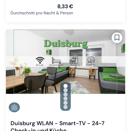
8,33 €
Durchschnitt pro Nacht & Person
gallery.slide_selector
Zu Slide 1 wechseln
Zu Slide 2 wechseln
Zu Slide 3 wechseln
Zu Slide 4 wechseln
Zu Slide 5 wechseln
Zu Slide 6 wechseln
Duisburg WLAN - Smart-TV - 24-7
Check-in und Küche