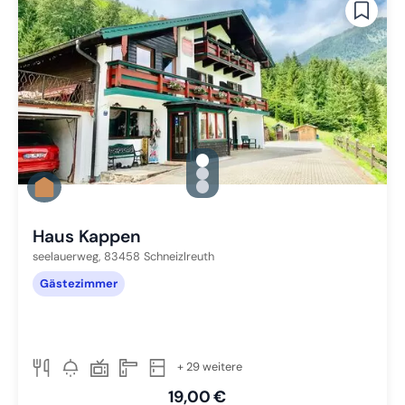
gallery.slide_selector
Zu Slide 1 wechseln
Zu Slide 2 wechseln
Zu Slide 3 wechseln
Haus Kappen
seelauerweg,
83458
Schneizlreuth
Gästezimmer
+ 29 weitere
19,00 €