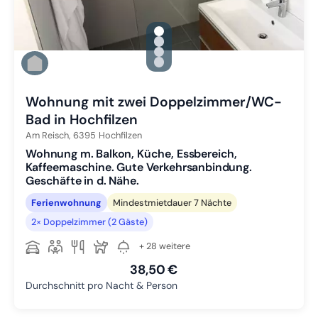
gallery.slide_selector
Zu Slide 1 wechseln
Zu Slide 2 wechseln
Zu Slide 3 wechseln
Zu Slide 4 wechseln
Wohnung mit zwei Doppelzimmer/WC-
Bad in Hochfilzen
Am Reisch,
6395
Hochfilzen
Wohnung m. Balkon, Küche, Essbereich,
Kaffeemaschine. Gute Verkehrsanbindung.
Geschäfte in d. Nähe.
Ferienwohnung
Mindestmietdauer 7 Nächte
2× Doppelzimmer (2 Gäste)
+ 28 weitere
38,50 €
Durchschnitt pro Nacht & Person