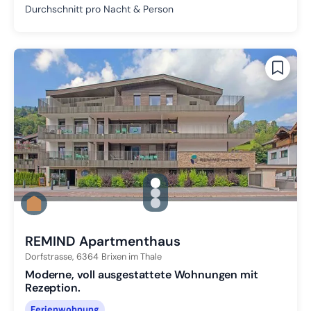
Durchschnitt pro Nacht & Person
gallery.slide_selector
Zu Slide 1 wechseln
Zu Slide 2 wechseln
Zu Slide 3 wechseln
REMIND Apartmenthaus
Dorfstrasse,
6364
Brixen im Thale
Moderne, voll ausgestattete Wohnungen mit
Rezeption.
Ferienwohnung