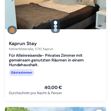
gallery.slide_selector
Zu Slide 1 wechseln
Zu Slide 2 wechseln
Zu Slide 3 wechseln
Kaprun Stay
Kellnerfeldstraße,
5710
Kaprun
Für Alleinreisende- Privates Zimmer mit
gemeinsam genutzten Räumen in einem
Hundehaushalt.
Gästezimmer
40,00 €
Durchschnitt pro Nacht & Person