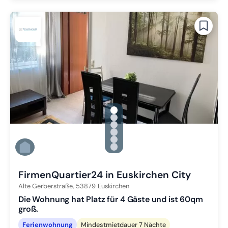
gallery.slide_selector
Zu Slide 1 wechseln
Zu Slide 2 wechseln
Zu Slide 3 wechseln
Zu Slide 4 wechseln
Zu Slide 5 wechseln
Zu Slide 6 wechseln
FirmenQuartier24 in Euskirchen City
Alte Gerberstraße,
53879
Euskirchen
Die Wohnung hat Platz für 4 Gäste und ist 60qm
groß.
Ferienwohnung
Mindestmietdauer 7 Nächte