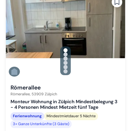
gallery.slide_selector
Zu Slide 1 wechseln
Zu Slide 2 wechseln
Zu Slide 3 wechseln
Zu Slide 4 wechseln
Zu Slide 5 wechseln
Zu Slide 6 wechseln
Römerallee
Römerallee,
53909
Zülpich
Monteur Wohnung in Zülpich Mindestbelegung 3
- 4 Personen Mindest Mietzeit fünf Tage
Ferienwohnung
Mindestmietdauer 5 Nächte
3× Ganze Unterkünfte (3 Gäste)