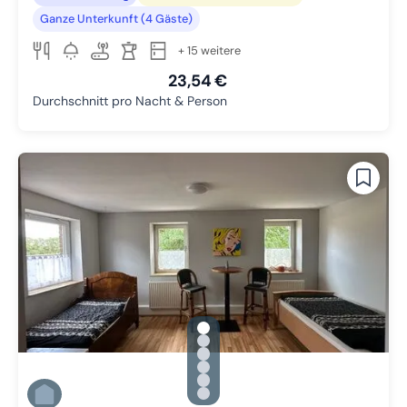
Ganze Unterkunft (4 Gäste)
+ 15 weitere
23,54 €
Durchschnitt pro Nacht & Person
gallery.slide_selector
Zu Slide 1 wechseln
Zu Slide 2 wechseln
Zu Slide 3 wechseln
Zu Slide 4 wechseln
Zu Slide 5 wechseln