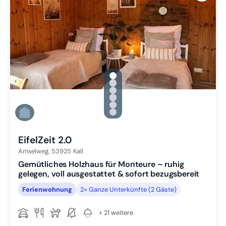
gallery.slide_selector
Zu Slide 1 wechseln
Zu Slide 2 wechseln
Zu Slide 3 wechseln
Zu Slide 4 wechseln
Zu Slide 5 wechseln
Zu Slide 6 wechseln
EifelZeit 2.0
Amselweg,
53925
Kall
Gemütliches Holzhaus für Monteure – ruhig
gelegen, voll ausgestattet & sofort bezugsbereit
Ferienwohnung
2× Ganze Unterkünfte (2 Gäste)
+ 21 weitere