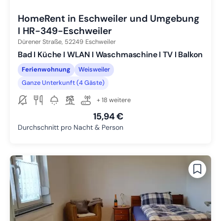
HomeRent in Eschweiler und Umgebung
I HR-349-Eschweiler
Dürener Straße,
52249
Eschweiler
Bad I Küche I WLAN I Waschmaschine I TV I Balkon
Ferienwohnung
Weisweiler
Ganze Unterkunft (4 Gäste)
+ 18 weitere
15,94 €
Durchschnitt pro Nacht & Person