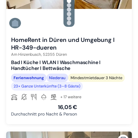
gallery.slide_selector
Zu Slide 1 wechseln
Zu Slide 2 wechseln
Zu Slide 3 wechseln
Zu Slide 4 wechseln
Zu Slide 5 wechseln
Zu Slide 6 wechseln
HomeRent in Düren und Umgebung I
HR-349-dueren
Am Hinzenbusch,
52355
Düren
Bad I Küche I WLAN I Waschmaschine I
Handtücher I Bettwäsche
Ferienwohnung
Niederau
Mindestmietdauer 3 Nächte
23× Ganze Unterkünfte (3–8 Gäste)
+ 17 weitere
16,05 €
Durchschnitt pro Nacht & Person