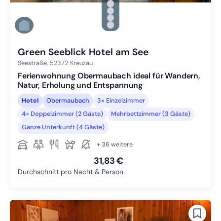
Zu Slide 2 wechseln
Zu Slide 3 wechseln
Zu Slide 4 wechseln
Zu Slide 5 wechseln
Zu Slide 6 wechseln
Green Seeblick Hotel am See
Seestraße,
52372
Kreuzau
Ferienwohnung Obermaubach ideal für Wandern,
Natur, Erholung und Entspannung
Hotel
Obermaubach
3× Einzelzimmer
4× Doppelzimmer (2 Gäste)
Mehrbettzimmer (3 Gäste)
Ganze Unterkunft (4 Gäste)
+ 36 weitere
31,83 €
Durchschnitt pro Nacht & Person