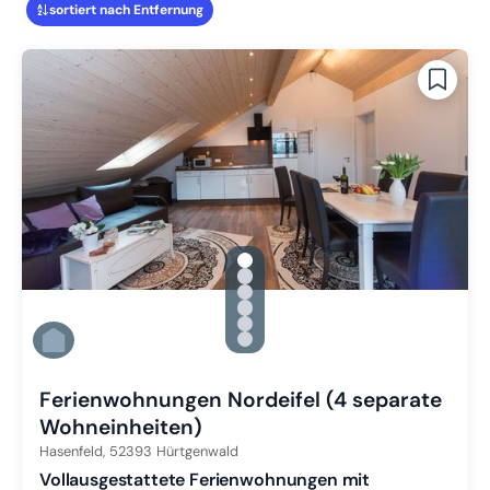
sortiert nach Entfernung
gallery.slide_selector
Zu Slide 1 wechseln
Zu Slide 2 wechseln
Zu Slide 3 wechseln
Zu Slide 4 wechseln
Zu Slide 5 wechseln
Zu Slide 6 wechseln
Ferienwohnungen Nordeifel (4 separate
Wohneinheiten)
Hasenfeld,
52393
Hürtgenwald
Vollausgestattete Ferienwohnungen mit