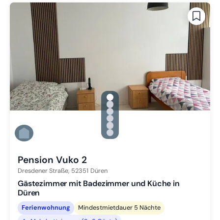
gallery.slide_selector
Zu Slide 1 wechseln
Zu Slide 2 wechseln
Zu Slide 3 wechseln
Zu Slide 4 wechseln
Zu Slide 5 wechseln
Zu Slide 6 wechseln
Pension Vuko 2
Dresdener Straße,
52351
Düren
Gästezimmer mit Badezimmer und Küche in
Düren
Ferienwohnung
Mindestmietdauer 5 Nächte