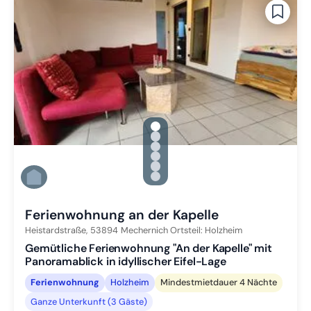
gallery.slide_selector
Zu Slide 1 wechseln
Zu Slide 2 wechseln
Zu Slide 3 wechseln
Zu Slide 4 wechseln
Zu Slide 5 wechseln
Zu Slide 6 wechseln
Ferienwohnung an der Kapelle
Heistardstraße,
53894
Mechernich Ortsteil: Holzheim
Gemütliche Ferienwohnung "An der Kapelle" mit
Panoramablick in idyllischer Eifel-Lage
Ferienwohnung
Holzheim
Mindestmietdauer 4 Nächte
Ganze Unterkunft (3 Gäste)