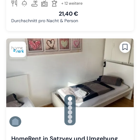
+ 12 weitere
21,40 €
Durchschnitt pro Nacht & Person
gallery.slide_selector
Zu Slide 1 wechseln
Zu Slide 2 wechseln
Zu Slide 3 wechseln
Zu Slide 4 wechseln
Zu Slide 5 wechseln
Zu Slide 6 wechseln
HomeRent in Satzvey und Umgebung