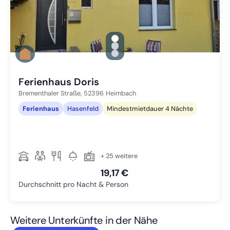
gallery.slide_selector
Zu Slide 1 wechseln
Zu Slide 2 wechseln
Zu Slide 3 wechseln
Ferienhaus Doris
Brementhaler Straße,
52396
Heimbach
Ferienhaus
Hasenfeld
Mindestmietdauer 4 Nächte
+ 25 weitere
19,17 €
Durchschnitt pro Nacht & Person
Weitere Unterkünfte in der Nähe