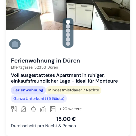
gallery.slide_selector
Zu Slide 1 wechseln
Zu Slide 2 wechseln
Zu Slide 3 wechseln
Zu Slide 4 wechseln
Zu Slide 5 wechseln
Zu Slide 6 wechseln
Ferienwohnung in Düren
Effertzgasse,
52353
Düren
Voll ausgestattetes Apartment in ruhiger,
einkaufsfreundlicher Lage – ideal für Monteure
Ferienwohnung
Mindestmietdauer 7 Nächte
Ganze Unterkunft (5 Gäste)
+ 20 weitere
15,00 €
Durchschnitt pro Nacht & Person