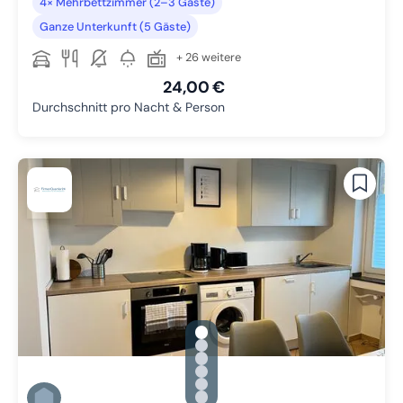
4× Mehrbettzimmer (2–3 Gäste)
Ganze Unterkunft (5 Gäste)
+ 26 weitere
24,00 €
Durchschnitt pro Nacht & Person
gallery.slide_selector
Zu Slide 1 wechseln
Zu Slide 2 wechseln
Zu Slide 3 wechseln
Zu Slide 4 wechseln
Zu Slide 5 wechseln