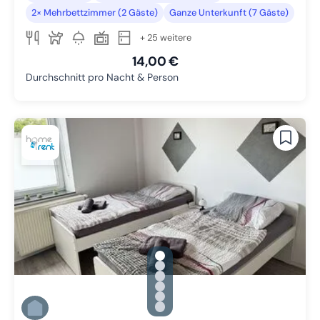
2× Mehrbettzimmer (2 Gäste)
Ganze Unterkunft (7 Gäste)
+ 25 weitere
14,00 €
Durchschnitt pro Nacht & Person
gallery.slide_selector
Zu Slide 1 wechseln
Zu Slide 2 wechseln
Zu Slide 3 wechseln
Zu Slide 4 wechseln
Zu Slide 5 wechseln
Zu Slide 6 wechseln