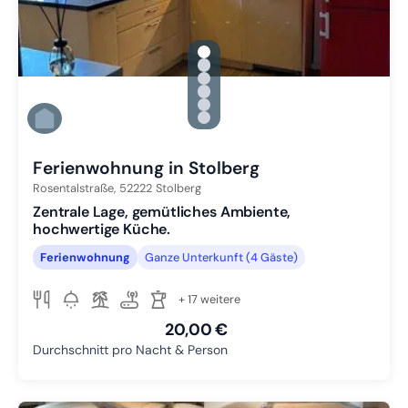
gallery.slide_selector
Zu Slide 1 wechseln
Zu Slide 2 wechseln
Zu Slide 3 wechseln
Zu Slide 4 wechseln
Zu Slide 5 wechseln
Zu Slide 6 wechseln
Ferienwohnung in Stolberg
Rosentalstraße,
52222
Stolberg
Zentrale Lage, gemütliches Ambiente,
hochwertige Küche.
Ferienwohnung
Ganze Unterkunft (4 Gäste)
+ 17 weitere
20,00 €
Durchschnitt pro Nacht & Person