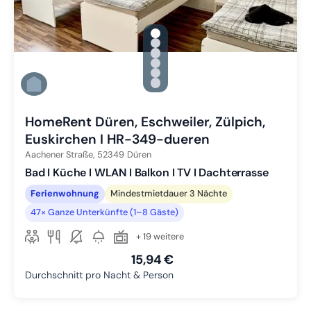
gallery.slide_selector
Zu Slide 1 wechseln
Zu Slide 2 wechseln
Zu Slide 3 wechseln
Zu Slide 4 wechseln
Zu Slide 5 wechseln
Zu Slide 6 wechseln
HomeRent Düren, Eschweiler, Zülpich,
Euskirchen I HR-349-dueren
Aachener Straße,
52349
Düren
Bad I Küche I WLAN I Balkon I TV I Dachterrasse
Ferienwohnung
Mindestmietdauer 3 Nächte
47× Ganze Unterkünfte (1–8 Gäste)
+ 19 weitere
15,94 €
Durchschnitt pro Nacht & Person