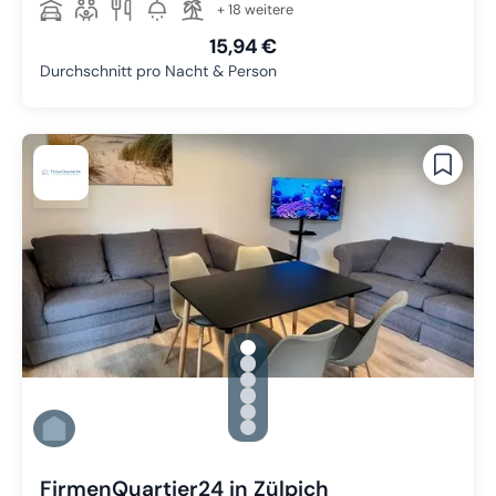
+ 18 weitere
15,94 €
Durchschnitt pro Nacht & Person
gallery.slide_selector
Zu Slide 1 wechseln
Zu Slide 2 wechseln
Zu Slide 3 wechseln
Zu Slide 4 wechseln
Zu Slide 5 wechseln
Zu Slide 6 wechseln
FirmenQuartier24 in Zülpich