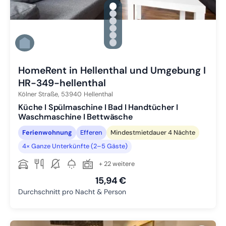
gallery.slide_selector
Zu Slide 1 wechseln
Zu Slide 2 wechseln
Zu Slide 3 wechseln
Zu Slide 4 wechseln
Zu Slide 5 wechseln
Zu Slide 6 wechseln
HomeRent in Hellenthal und Umgebung I
HR-349-hellenthal
Kölner Straße,
53940
Hellenthal
Küche I Spülmaschine I Bad I Handtücher I
Waschmaschine I Bettwäsche
Ferienwohnung
Efferen
Mindestmietdauer 4 Nächte
4× Ganze Unterkünfte (2–5 Gäste)
+ 22 weitere
15,94 €
Durchschnitt pro Nacht & Person