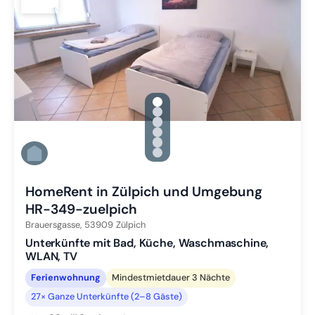
gallery.slide_selector
Zu Slide 1 wechseln
Zu Slide 2 wechseln
Zu Slide 3 wechseln
Zu Slide 4 wechseln
Zu Slide 5 wechseln
Zu Slide 6 wechseln
HomeRent in Zülpich und Umgebung
HR-349-zuelpich
Brauersgasse,
53909
Zülpich
Unterkünfte mit Bad, Küche, Waschmaschine,
WLAN, TV
Ferienwohnung
Mindestmietdauer 3 Nächte
27× Ganze Unterkünfte (2–8 Gäste)