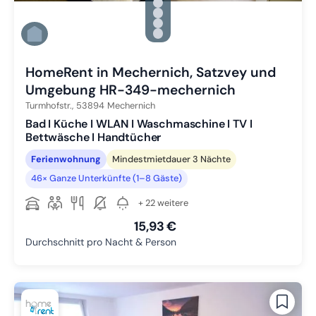
Zu Slide 2 wechseln
Zu Slide 3 wechseln
Zu Slide 4 wechseln
Zu Slide 5 wechseln
Zu Slide 6 wechseln
HomeRent in Mechernich, Satzvey und
Umgebung HR-349-mechernich
Turmhofstr.,
53894
Mechernich
Bad I Küche I WLAN I Waschmaschine I TV I
Bettwäsche I Handtücher
Ferienwohnung
Mindestmietdauer 3 Nächte
46× Ganze Unterkünfte (1–8 Gäste)
+ 22 weitere
15,93 €
Durchschnitt pro Nacht & Person