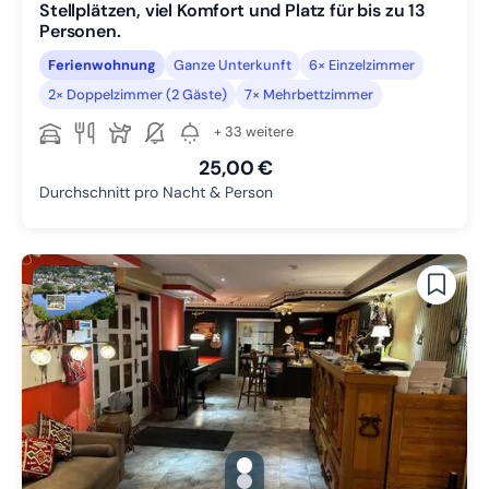
Stellplätzen, viel Komfort und Platz für bis zu 13
Personen.
Ferienwohnung
Ganze Unterkunft
6× Einzelzimmer
2× Doppelzimmer (2 Gäste)
7× Mehrbettzimmer
+ 33 weitere
25,00 €
Durchschnitt pro Nacht & Person
gallery.slide_selector
Zu Slide 1 wechseln