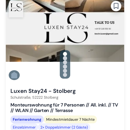
gallery.slide_selector
Zu Slide 1 wechseln
Zu Slide 2 wechseln
Zu Slide 3 wechseln
Zu Slide 4 wechseln
Zu Slide 5 wechseln
Zu Slide 6 wechseln
Luxen Stay24 - Stolberg
Schulstraße,
52222
Stolberg
Monteurswohnung für 7 Personen // All. inkl. // TV
// WLAN // Garten // Terrasse
Ferienwohnung
Mindestmietdauer 7 Nächte
Einzelzimmer
2× Doppelzimmer (2 Gäste)