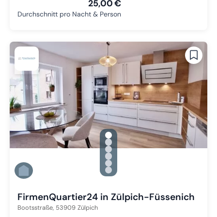
25,00 €
Durchschnitt pro Nacht & Person
gallery.slide_selector
Zu Slide 1 wechseln
Zu Slide 2 wechseln
Zu Slide 3 wechseln
Zu Slide 4 wechseln
Zu Slide 5 wechseln
Zu Slide 6 wechseln
FirmenQuartier24 in Zülpich-Füssenich
Bootsstraße,
53909
Zülpich