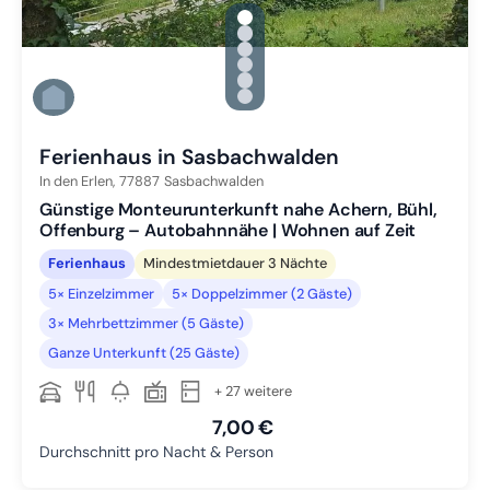
gallery.slide_selector
Zu Slide 1 wechseln
Zu Slide 2 wechseln
Zu Slide 3 wechseln
Zu Slide 4 wechseln
Zu Slide 5 wechseln
Zu Slide 6 wechseln
Ferienhaus in Sasbachwalden
In den Erlen,
77887
Sasbachwalden
Günstige Monteurunterkunft nahe Achern, Bühl,
Offenburg – Autobahnnähe | Wohnen auf Zeit
Ferienhaus
Mindestmietdauer 3 Nächte
5× Einzelzimmer
5× Doppelzimmer (2 Gäste)
3× Mehrbettzimmer (5 Gäste)
Ganze Unterkunft (25 Gäste)
+ 27 weitere
7,00 €
Durchschnitt pro Nacht & Person