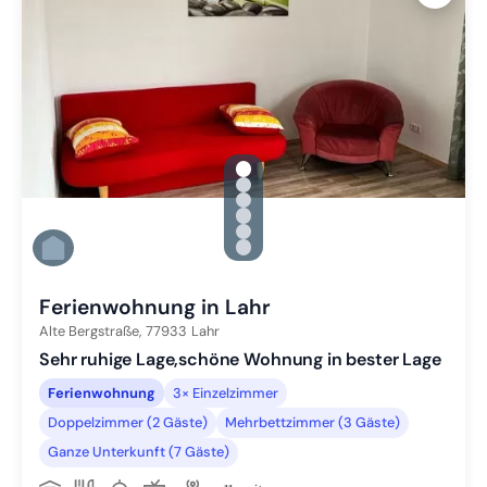
gallery.slide_selector
Zu Slide 1 wechseln
Zu Slide 2 wechseln
Zu Slide 3 wechseln
Zu Slide 4 wechseln
Zu Slide 5 wechseln
Zu Slide 6 wechseln
Ferienwohnung in Lahr
Alte Bergstraße,
77933
Lahr
Sehr ruhige Lage,schöne Wohnung in bester Lage
Ferienwohnung
3× Einzelzimmer
Doppelzimmer (2 Gäste)
Mehrbettzimmer (3 Gäste)
Ganze Unterkunft (7 Gäste)