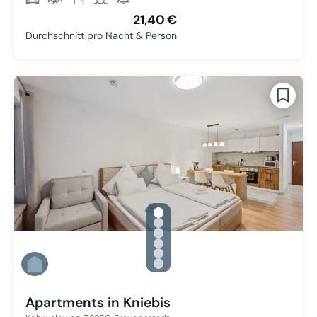
21,40 €
Durchschnitt pro Nacht & Person
gallery.slide_selector
Zu Slide 1 wechseln
Zu Slide 2 wechseln
Zu Slide 3 wechseln
Zu Slide 4 wechseln
Zu Slide 5 wechseln
Zu Slide 6 wechseln
Apartments in Kniebis