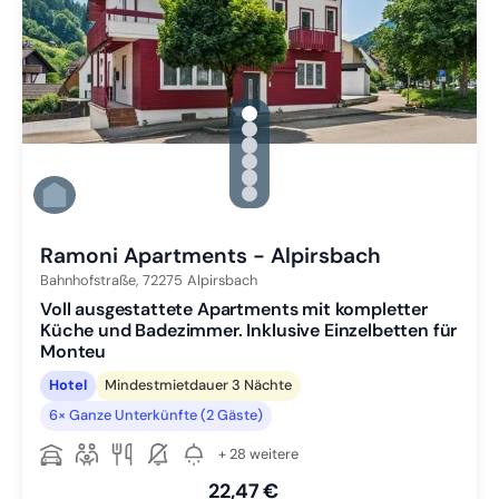
gallery.slide_selector
Zu Slide 1 wechseln
Zu Slide 2 wechseln
Zu Slide 3 wechseln
Zu Slide 4 wechseln
Zu Slide 5 wechseln
Zu Slide 6 wechseln
Ramoni Apartments - Alpirsbach
Bahnhofstraße,
72275
Alpirsbach
Voll ausgestattete Apartments mit kompletter
Küche und Badezimmer. Inklusive Einzelbetten für
Monteu
Hotel
Mindestmietdauer 3 Nächte
6× Ganze Unterkünfte (2 Gäste)
+ 28 weitere
22,47 €