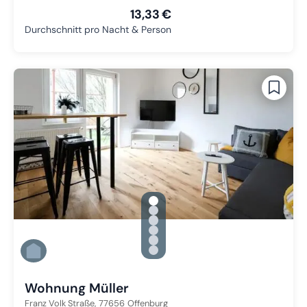
13,33 €
Durchschnitt pro Nacht & Person
gallery.slide_selector
Zu Slide 1 wechseln
Zu Slide 2 wechseln
Zu Slide 3 wechseln
Zu Slide 4 wechseln
Zu Slide 5 wechseln
Zu Slide 6 wechseln
Wohnung Müller
Franz Volk Straße,
77656
Offenburg