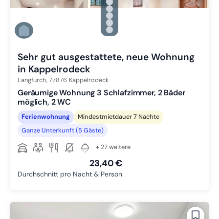
Zu Slide 1 wechseln
Zu Slide 2 wechseln
Zu Slide 3 wechseln
Zu Slide 4 wechseln
Zu Slide 5 wechseln
Zu Slide 6 wechseln
Sehr gut ausgestattete, neue Wohnung
in Kappelrodeck
Langfurch,
77876
Kappelrodeck
Geräumige Wohnung 3 Schlafzimmer, 2 Bäder
möglich, 2 WC
Ferienwohnung
Mindestmietdauer 7 Nächte
Ganze Unterkunft (5 Gäste)
+ 27 weitere
23,40 €
Durchschnitt pro Nacht & Person