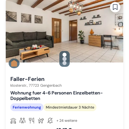
gallery.slide_selector
Zu Slide 1 wechseln
Zu Slide 2 wechseln
Zu Slide 3 wechseln
Faller-Ferien
klosterstr.,
77723
Gengenbach
Wohnung fuer 4-6 Personen Einzelbetten-
Doppelbetten
Ferienwohnung
Mindestmietdauer 3 Nächte
+ 24 weitere