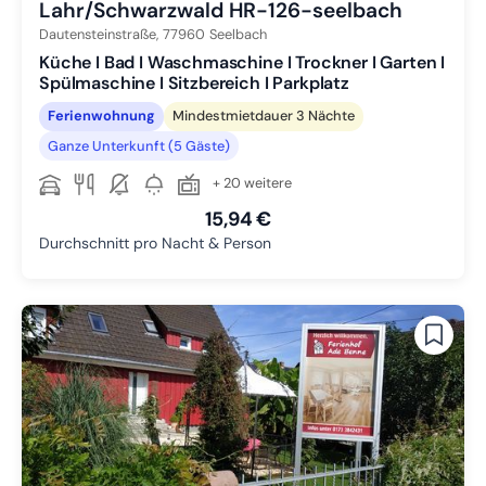
Lahr/Schwarzwald HR-126-seelbach
Dautensteinstraße,
77960
Seelbach
Küche I Bad I Waschmaschine I Trockner I Garten I
Spülmaschine I Sitzbereich I Parkplatz
Ferienwohnung
Mindestmietdauer 3 Nächte
Ganze Unterkunft (5 Gäste)
+ 20 weitere
15,94 €
Durchschnitt pro Nacht & Person