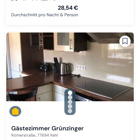
28,54 €
Durchschnitt pro Nacht & Person
gallery.slide_selector
Zu Slide 1 wechseln
Zu Slide 2 wechseln
Zu Slide 3 wechseln
Zu Slide 4 wechseln
Zu Slide 5 wechseln
Gästezimmer Grünzinger
Römerstraße,
77694
Kehl