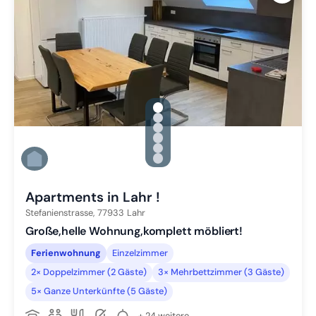
gallery.slide_selector
Zu Slide 1 wechseln
Zu Slide 2 wechseln
Zu Slide 3 wechseln
Zu Slide 4 wechseln
Zu Slide 5 wechseln
Zu Slide 6 wechseln
Apartments in Lahr !
Stefanienstrasse,
77933
Lahr
Große,helle Wohnung,komplett möbliert!
Ferienwohnung
Einzelzimmer
2× Doppelzimmer (2 Gäste)
3× Mehrbettzimmer (3 Gäste)
5× Ganze Unterkünfte (5 Gäste)
+ 24 weitere