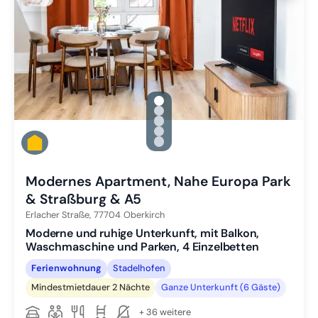
gallery.slide_selector
Zu Slide 1 wechseln
Zu Slide 2 wechseln
Zu Slide 3 wechseln
Zu Slide 4 wechseln
Zu Slide 5 wechseln
Modernes Apartment, Nahe Europa Park
& Straßburg & A5
Erlacher Straße,
77704
Oberkirch
Moderne und ruhige Unterkunft, mit Balkon,
Waschmaschine und Parken, 4 Einzelbetten
Ferienwohnung
Stadelhofen
Mindestmietdauer 2 Nächte
Ganze Unterkunft (6 Gäste)
+ 36 weitere