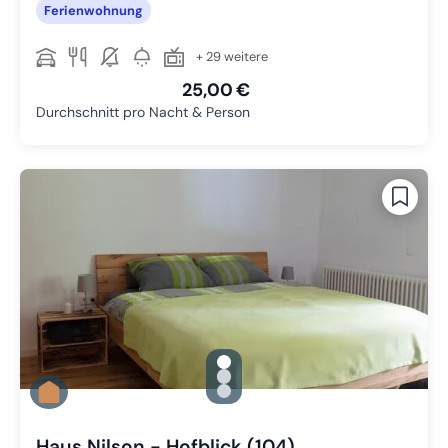
Ferienwohnung
+ 29 weitere
25,00 €
Durchschnitt pro Nacht & Person
gallery.slide_selector
Zu Slide 1 wechseln
Zu Slide 2 wechseln
Zu Slide 3 wechseln
Haus Nilson - Hofblick (104)