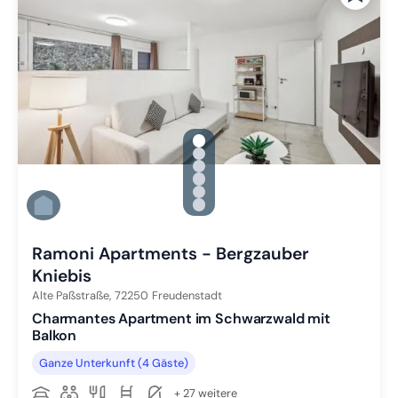
gallery.slide_selector
Zu Slide 1 wechseln
Zu Slide 2 wechseln
Zu Slide 3 wechseln
Zu Slide 4 wechseln
Zu Slide 5 wechseln
Zu Slide 6 wechseln
Ramoni Apartments - Bergzauber
Kniebis
Alte Paßstraße,
72250
Freudenstadt
Charmantes Apartment im Schwarzwald mit
Balkon
Ganze Unterkunft (4 Gäste)
+ 27 weitere