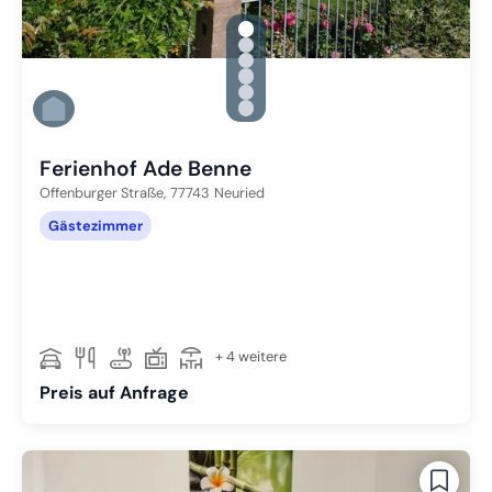
gallery.slide_selector
Zu Slide 1 wechseln
Zu Slide 2 wechseln
Zu Slide 3 wechseln
Zu Slide 4 wechseln
Zu Slide 5 wechseln
Zu Slide 6 wechseln
Ferienhof Ade Benne
Offenburger Straße,
77743
Neuried
Gästezimmer
+ 4 weitere
Preis auf Anfrage