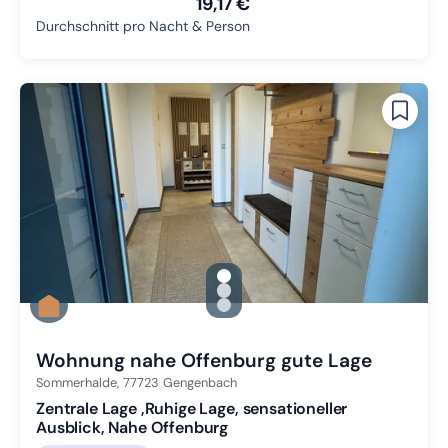
19,17 €
Durchschnitt pro Nacht & Person
gallery.slide_selector
Zu Slide 1 wechseln
Zu Slide 2 wechseln
Zu Slide 3 wechseln
Wohnung nahe Offenburg gute Lage
Sommerhalde,
77723
Gengenbach
Zentrale Lage ,Ruhige Lage, sensationeller
Ausblick, Nahe Offenburg