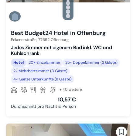
Zu Slide 2 wechseln
Zu Slide 3 wechseln
Zu Slide 4 wechseln
Zu Slide 5 wechseln
Zu Slide 6 wechseln
Best Budget24 Hotel in Offenburg
Eckenerstraße,
77652
Offenburg
Jedes Zimmer mit eigenem Bad inkl. WC und
Kühlschrank.
Hotel
20× Einzelzimmer
25× Doppelzimmer (2 Gäste)
2× Mehrbettzimmer (3 Gäste)
4× Ganze Unterkünfte (8 Gäste)
+ 40 weitere
10,57 €
Durchschnitt pro Nacht & Person