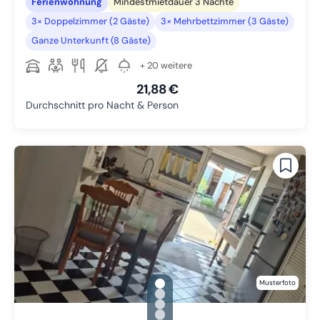
Ferienwohnung
Mindestmietdauer 3 Nächte
3× Doppelzimmer (2 Gäste)
3× Mehrbettzimmer (3 Gäste)
Ganze Unterkunft (8 Gäste)
+ 20 weitere
21,88 €
Durchschnitt pro Nacht & Person
gallery.slide_selector
Musterfoto
Zu Slide 1 wechseln
Zu Slide 2 wechseln
Zu Slide 3 wechseln