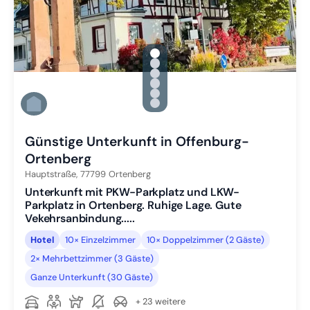
gallery.slide_selector
Zu Slide 1 wechseln
Zu Slide 2 wechseln
Zu Slide 3 wechseln
Zu Slide 4 wechseln
Zu Slide 5 wechseln
Zu Slide 6 wechseln
Günstige Unterkunft in Offenburg-
Ortenberg
Hauptstraße,
77799
Ortenberg
Unterkunft mit PKW-Parkplatz und LKW-
Parkplatz in Ortenberg. Ruhige Lage. Gute
Vekehrsanbindung.....
Hotel
10× Einzelzimmer
10× Doppelzimmer (2 Gäste)
2× Mehrbettzimmer (3 Gäste)
Ganze Unterkunft (30 Gäste)
+ 23 weitere