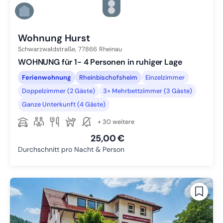
Zu Slide 4 wechseln
Zu Slide 5 wechseln
Zu Slide 6 wechseln
Wohnung Hurst
Schwarzwaldstraße,
77866
Rheinau
WOHNUNG für 1- 4 Personen in ruhiger Lage
Ferienwohnung
Rheinbischofsheim
Einzelzimmer
Doppelzimmer (2 Gäste)
3× Mehrbettzimmer (3 Gäste)
Ganze Unterkunft (4 Gäste)
+ 30 weitere
25,00 €
Durchschnitt pro Nacht & Person