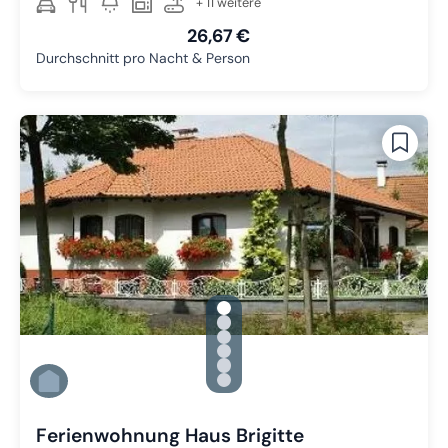
+ 11 weitere
26,67 €
Durchschnitt pro Nacht & Person
gallery.slide_selector
Zu Slide 1 wechseln
Zu Slide 2 wechseln
Zu Slide 3 wechseln
Zu Slide 4 wechseln
Zu Slide 5 wechseln
Zu Slide 6 wechseln
Ferienwohnung Haus Brigitte