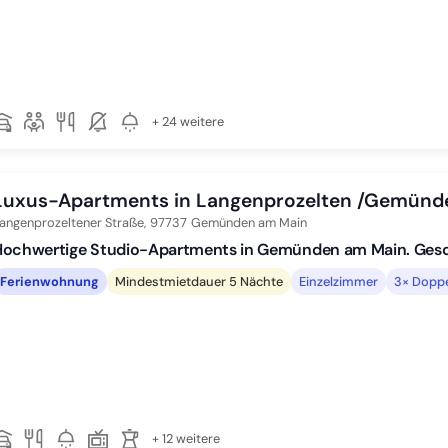
+ 24 weitere
Luxus-Apartments in Langenprozelten /Gemünd
angenprozeltener Straße,
97737
Gemünden am Main
Hochwertige Studio-Apartments in Gemünden am Main. Gesch
Ferienwohnung
Mindestmietdauer 5 Nächte
Einzelzimmer
3× Doppe
+ 12 weitere