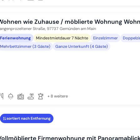
Wohnen wie Zuhause / möblierte Wohnung Wohne
angenprozeltener Straße,
97737
Gemünden am Main
Ferienwohnung
Mindestmietdauer 7 Nächte
Einzelzimmer
Doppelzi
Mehrbettzimmer (3 Gäste)
Ganze Unterkunft (4 Gäste)
+ 8 weitere
sortiert nach Entfernung
Vollmöblierte Firmenwohnung mit Panoramablic