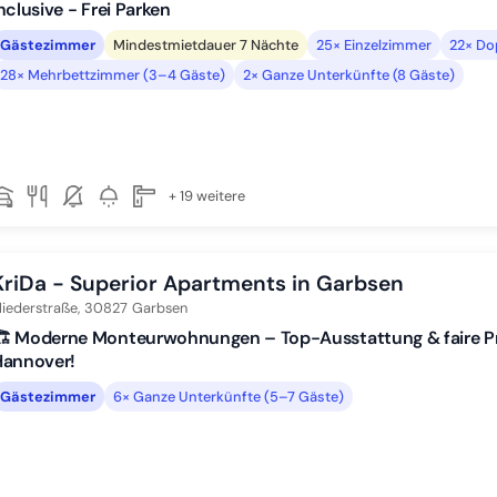
nclusive - Frei Parken
Gästezimmer
Mindestmietdauer 7 Nächte
25× Einzelzimmer
22× Do
28× Mehrbettzimmer (3–4 Gäste)
2× Ganze Unterkünfte (8 Gäste)
+ 19 weitere
KriDa - Superior Apartments in Garbsen
liederstraße,
30827
Garbsen
️ Moderne Monteurwohnungen – Top-Ausstattung & faire Pre
Hannover!
Gästezimmer
6× Ganze Unterkünfte (5–7 Gäste)