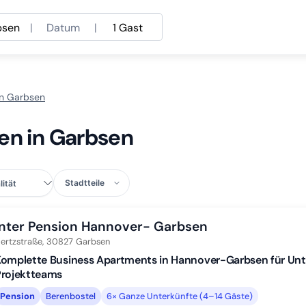
bsen
|
Datum
|
1 Gast
in Garbsen
en in Garbsen
Stadtteile
Inter Pension Hannover- Garbsen
ertzstraße,
30827
Garbsen
Komplette Business Apartments in Hannover-Garbsen für U
Projektteams
Pension
Berenbostel
6× Ganze Unterkünfte (4–14 Gäste)