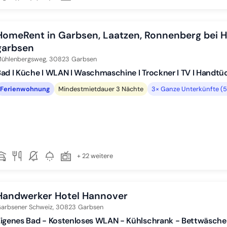
HomeRent in Garbsen, Laatzen, Ronnenberg bei 
garbsen
ühlenbergsweg,
30823
Garbsen
ad I Küche I WLAN I Waschmaschine I Trockner I TV I Handtü
Ferienwohnung
Mindestmietdauer 3 Nächte
3× Ganze Unterkünfte (
+ 22 weitere
Handwerker Hotel Hannover
arbsener Schweiz,
30823
Garbsen
Eigenes Bad - Kostenloses WLAN - Kühlschrank - Bettwäsch