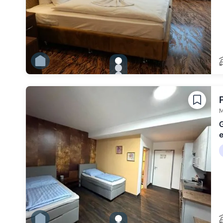
gallery.slide_selector
Zu Slide 1 wechseln
Zu Slide 2 wechseln
Zu Slide 3 wechseln
Zu Slide 4 wechseln
Zu Slide 5 wechseln
Zu Slide 6 wechseln
M
G
gallery.slide_selector