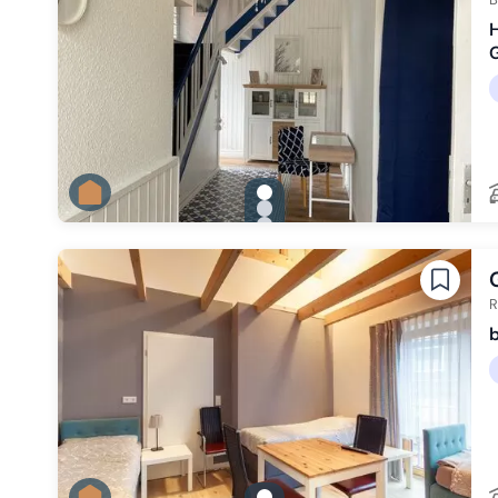
H
G
gallery.slide_selector
Zu Slide 1 wechseln
Zu Slide 2 wechseln
Zu Slide 3 wechseln
R
b