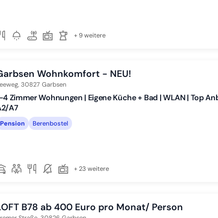
+ 9 weitere
Garbsen Wohnkomfort - NEU!
eeweg,
30827
Garbsen
1-4 Zimmer Wohnungen | Eigene Küche + Bad | WLAN | Top A
A2/A7
Pension
Berenbostel
+ 23 weitere
LOFT B78 ab 400 Euro pro Monat/ Person
remer Straße,
30826
Garbsen