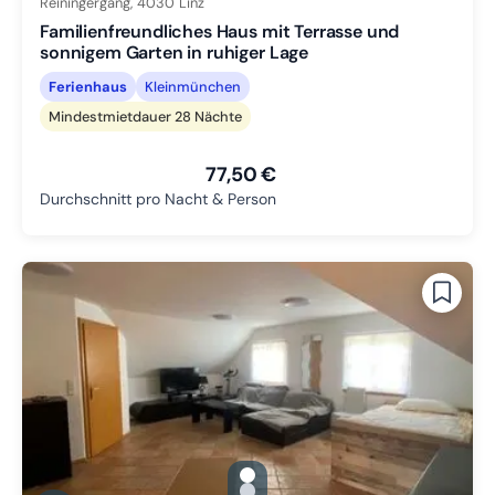
Reiningergang,
4030
Linz
Familienfreundliches Haus mit Terrasse und
sonnigem Garten in ruhiger Lage
Ferienhaus
Kleinmünchen
Mindestmietdauer 28 Nächte
77,50 €
Durchschnitt pro Nacht & Person
gallery.slide_selector
Zu Slide 1 wechseln