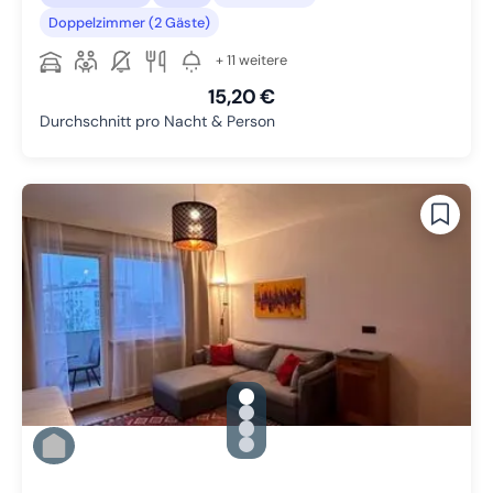
Doppelzimmer (2 Gäste)
+ 11 weitere
15,20 €
Durchschnitt pro Nacht & Person
gallery.slide_selector
Zu Slide 1 wechseln
Zu Slide 2 wechseln
Zu Slide 3 wechseln
Zu Slide 4 wechseln