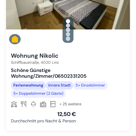
gallery.slide_selector
Zu Slide 1 wechseln
Zu Slide 2 wechseln
Zu Slide 3 wechseln
Zu Slide 4 wechseln
Zu Slide 5 wechseln
Wohnung Nikolic
Schiffbaustraße,
4020
Linz
Schöne Günstige
Wohnung/Zimmer/06502331205
Ferienwohnung
Innere Stadt
5× Einzelzimmer
5× Doppelzimmer (2 Gäste)
+ 25 weitere
12,50 €
Durchschnitt pro Nacht & Person