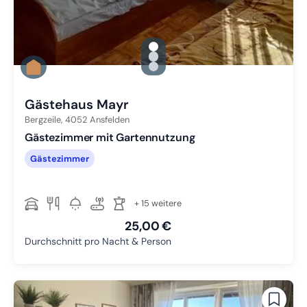
gallery.slide_selector
Zu Slide 1 wechseln
Zu Slide 2 wechseln
Zu Slide 3 wechseln
Gästehaus Mayr
Bergzeile,
4052
Ansfelden
Gästezimmer mit Gartennutzung
Gästezimmer
+ 15 weitere
25,00 €
Durchschnitt pro Nacht & Person