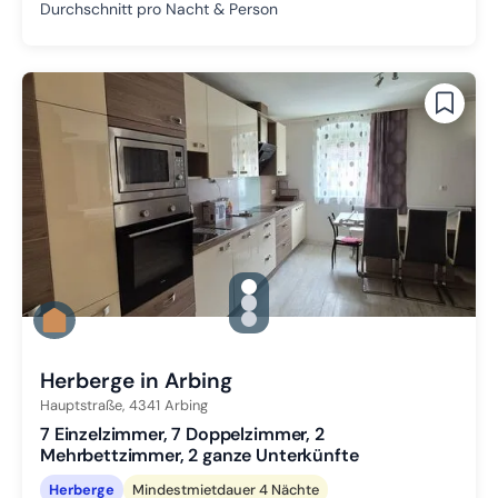
Durchschnitt pro Nacht & Person
gallery.slide_selector
Zu Slide 1 wechseln
Zu Slide 2 wechseln
Zu Slide 3 wechseln
Herberge in Arbing
Hauptstraße,
4341
Arbing
7 Einzelzimmer, 7 Doppelzimmer, 2
Mehrbettzimmer, 2 ganze Unterkünfte
Herberge
Mindestmietdauer 4 Nächte