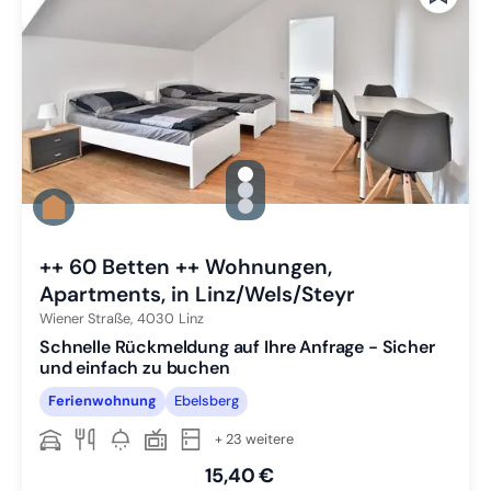
gallery.slide_selector
Zu Slide 1 wechseln
Zu Slide 2 wechseln
Zu Slide 3 wechseln
++ 60 Betten ++ Wohnungen,
Apartments, in Linz/Wels/Steyr
Wiener Straße,
4030
Linz
Schnelle Rückmeldung auf Ihre Anfrage - Sicher
und einfach zu buchen
Ferienwohnung
Ebelsberg
+ 23 weitere
15,40 €