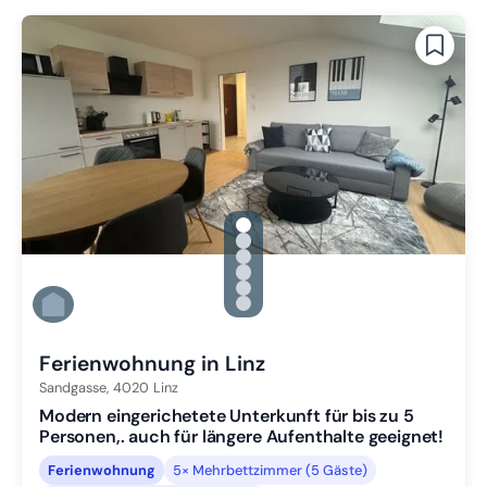
gallery.slide_selector
Zu Slide 1 wechseln
Zu Slide 2 wechseln
Zu Slide 3 wechseln
Zu Slide 4 wechseln
Zu Slide 5 wechseln
Zu Slide 6 wechseln
Ferienwohnung in Linz
Sandgasse,
4020
Linz
Modern eingerichetete Unterkunft für bis zu 5
Personen,. auch für längere Aufenthalte geeignet!
Ferienwohnung
5× Mehrbettzimmer (5 Gäste)