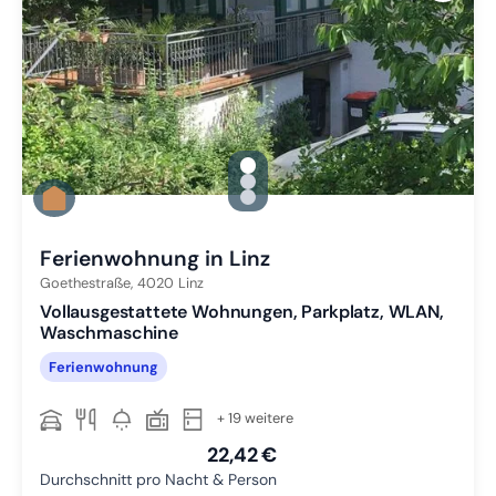
gallery.slide_selector
Zu Slide 1 wechseln
Zu Slide 2 wechseln
Zu Slide 3 wechseln
Ferienwohnung in Linz
Goethestraße,
4020
Linz
Vollausgestattete Wohnungen, Parkplatz, WLAN,
Waschmaschine
Ferienwohnung
+ 19 weitere
22,42 €
Durchschnitt pro Nacht & Person