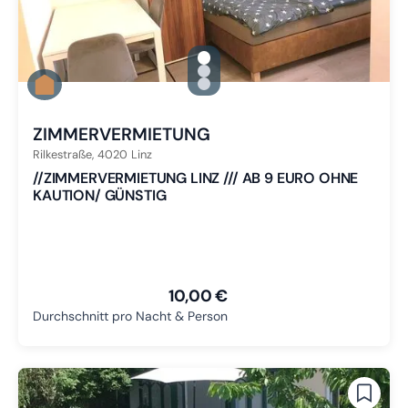
gallery.slide_selector
Zu Slide 1 wechseln
Zu Slide 2 wechseln
Zu Slide 3 wechseln
ZIMMERVERMIETUNG
Rilkestraße,
4020
Linz
//ZIMMERVERMIETUNG LINZ /// AB 9 EURO OHNE
KAUTION/ GÜNSTIG
10,00 €
Durchschnitt pro Nacht & Person