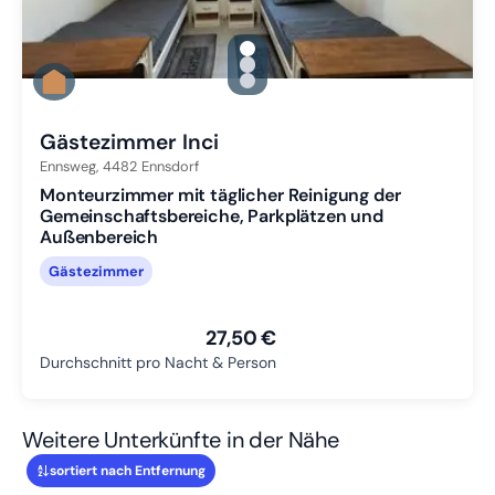
gallery.slide_selector
Zu Slide 1 wechseln
Zu Slide 2 wechseln
Zu Slide 3 wechseln
Gästezimmer Inci
Ennsweg,
4482
Ennsdorf
Monteurzimmer mit täglicher Reinigung der
Gemeinschaftsbereiche, Parkplätzen und
Außenbereich
Gästezimmer
27,50 €
Durchschnitt pro Nacht & Person
Weitere Unterkünfte in der Nähe
sortiert nach Entfernung