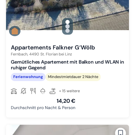
gallery.slide_selector
Zu Slide 1 wechseln
Zu Slide 2 wechseln
Zu Slide 3 wechseln
Appartements Falkner G‘Wölb
Fernbach,
4490
St. Florian bei Linz
Gemütliches Apartement mit Balkon und WLAN in
ruhiger Gegend
Ferienwohnung
Mindestmietdauer 2 Nächte
+ 15 weitere
14,20 €
Durchschnitt pro Nacht & Person