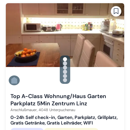
gallery.slide_selector
Zu Slide 1 wechseln
Zu Slide 2 wechseln
Zu Slide 3 wechseln
Zu Slide 4 wechseln
Zu Slide 5 wechseln
Zu Slide 6 wechseln
Top A-Class Wohnung/Haus Garten
Parkplatz 5Min Zentrum Linz
Anschlußmauer,
4048
Unterpuchenau
0-24h Self check-in, Garten, Parkplatz, Grillplatz,
Gratis Getränke, Gratis Leihräder, WIFI