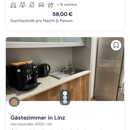
+ 18 weitere
58,00 €
Durchschnitt pro Nacht & Person
gallery.slide_selector
Zu Slide 1 wechseln
Zu Slide 2 wechseln
Zu Slide 3 wechseln
Gästezimmer in Linz
Herrenstraße,
4020
Linz