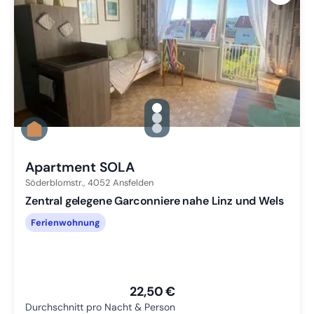
gallery.slide_selector
Zu Slide 1 wechseln
Zu Slide 2 wechseln
Zu Slide 3 wechseln
Apartment SOLA
Söderblomstr.,
4052
Ansfelden
Zentral gelegene Garconniere nahe Linz und Wels
Ferienwohnung
22,50 €
Durchschnitt pro Nacht & Person