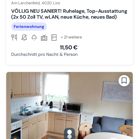
Am Lerchenfeld,
4020
Linz
VÖLLIG NEU SANIERT! Ruhelage, Top-Ausstattung
(2x 50 Zoll TV, wLAN, neue Küche, neues Bad)
Ferienwohnung
+ 21 weitere
11,50 €
Durchschnitt pro Nacht & Person
gallery.slide_selector
Zu Slide 1 wechseln