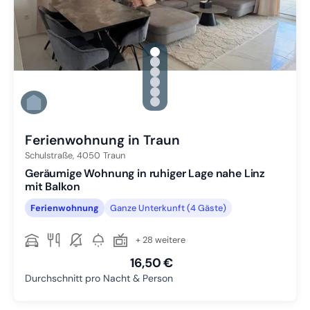
gallery.slide_selector
Zu Slide 1 wechseln
Zu Slide 2 wechseln
Zu Slide 3 wechseln
Zu Slide 4 wechseln
Zu Slide 5 wechseln
Zu Slide 6 wechseln
Ferienwohnung in Traun
Schulstraße,
4050
Traun
Geräumige Wohnung in ruhiger Lage nahe Linz
mit Balkon
Ferienwohnung
Ganze Unterkunft (4 Gäste)
+ 28 weitere
16,50 €
Durchschnitt pro Nacht & Person