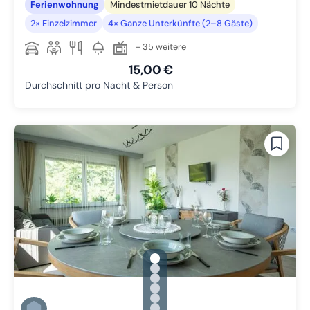
Ferienwohnung
Mindestmietdauer 10 Nächte
2× Einzelzimmer
4× Ganze Unterkünfte (2–8 Gäste)
+ 35 weitere
15,00 €
Durchschnitt pro Nacht & Person
gallery.slide_selector
Zu Slide 1 wechseln
Zu Slide 2 wechseln
Zu Slide 3 wechseln
Zu Slide 4 wechseln
Zu Slide 5 wechseln