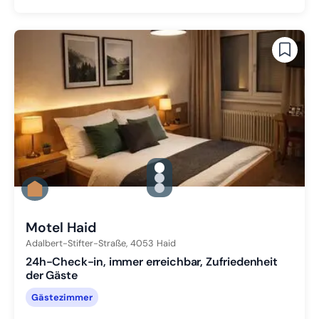
gallery.slide_selector
Zu Slide 1 wechseln
Zu Slide 2 wechseln
Zu Slide 3 wechseln
Motel Haid
Adalbert-Stifter-Straße,
4053
Haid
24h-Check-in, immer erreichbar, Zufriedenheit
der Gäste
Gästezimmer