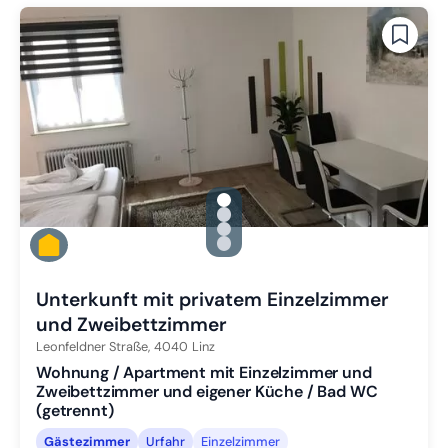
gallery.slide_selector
Zu Slide 1 wechseln
Zu Slide 2 wechseln
Zu Slide 3 wechseln
Zu Slide 4 wechseln
Unterkunft mit privatem Einzelzimmer
und Zweibettzimmer
Leonfeldner Straße,
4040
Linz
Wohnung / Apartment mit Einzelzimmer und
Zweibettzimmer und eigener Küche / Bad WC
(getrennt)
Gästezimmer
Urfahr
Einzelzimmer