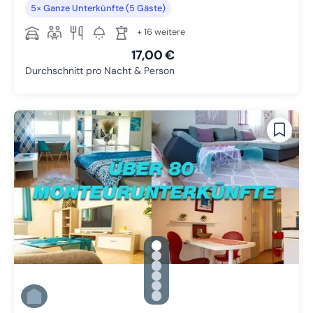
5× Ganze Unterkünfte (5 Gäste)
+ 16 weitere
17,00 €
Durchschnitt pro Nacht & Person
gallery.slide_selector
Zu Slide 1 wechseln
Zu Slide 2 wechseln
Zu Slide 3 wechseln
Zu Slide 4 wechseln
Zu Slide 5 wechseln
Zu Slide 6 wechseln