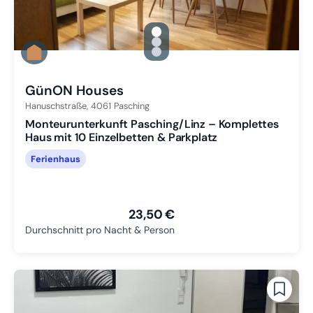
gallery.slide_selector
Zu Slide 1 wechseln
Zu Slide 2 wechseln
Zu Slide 3 wechseln
GünON Houses
Hanuschstraße,
4061
Pasching
Monteurunterkunft Pasching/Linz – Komplettes
Haus mit 10 Einzelbetten & Parkplatz
Ferienhaus
23,50 €
Durchschnitt pro Nacht & Person