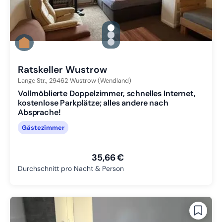
gallery.slide_selector
Zu Slide 1 wechseln
Zu Slide 2 wechseln
Zu Slide 3 wechseln
Ratskeller Wustrow
Lange Str.,
29462
Wustrow (Wendland)
Vollmöblierte Doppelzimmer, schnelles Internet,
kostenlose Parkplätze; alles andere nach
Absprache!
Gästezimmer
35,66 €
Durchschnitt pro Nacht & Person