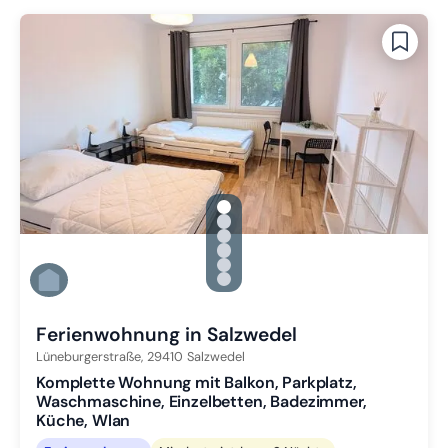
gallery.slide_selector
Zu Slide 1 wechseln
Zu Slide 2 wechseln
Zu Slide 3 wechseln
Zu Slide 4 wechseln
Zu Slide 5 wechseln
Zu Slide 6 wechseln
Ferienwohnung in Salzwedel
Lüneburgerstraße,
29410
Salzwedel
Komplette Wohnung mit Balkon, Parkplatz,
Waschmaschine, Einzelbetten, Badezimmer,
Küche, Wlan