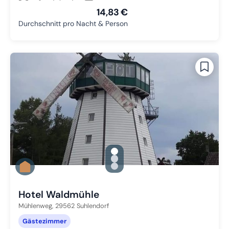
14,83 €
Durchschnitt pro Nacht & Person
gallery.slide_selector
Zu Slide 1 wechseln
Zu Slide 2 wechseln
Zu Slide 3 wechseln
Hotel Waldmühle
Mühlenweg,
29562
Suhlendorf
Gästezimmer