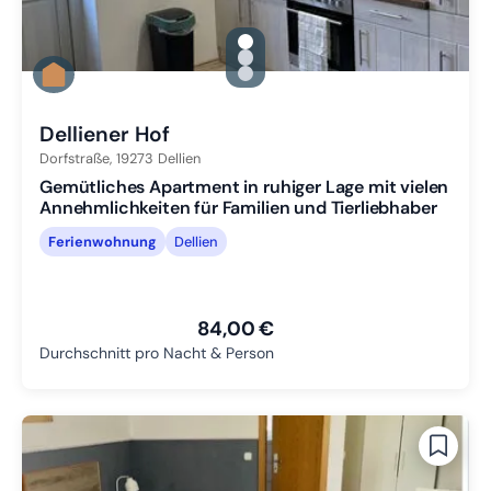
gallery.slide_selector
Zu Slide 1 wechseln
Zu Slide 2 wechseln
Zu Slide 3 wechseln
Delliener Hof
Dorfstraße,
19273
Dellien
Gemütliches Apartment in ruhiger Lage mit vielen
Annehmlichkeiten für Familien und Tierliebhaber
Ferienwohnung
Dellien
84,00 €
Durchschnitt pro Nacht & Person