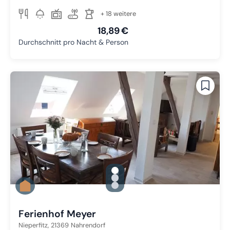
+ 18 weitere
18,89 €
Durchschnitt pro Nacht & Person
gallery.slide_selector
Zu Slide 1 wechseln
Zu Slide 2 wechseln
Zu Slide 3 wechseln
Ferienhof Meyer
Nieperfitz,
21369
Nahrendorf