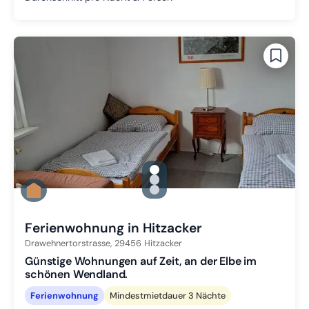
gallery.slide_selector
Zu Slide 1 wechseln
Zu Slide 2 wechseln
Zu Slide 3 wechseln
Ferienwohnung in Hitzacker
Drawehnertorstrasse,
29456
Hitzacker
Günstige Wohnungen auf Zeit, an der Elbe im
schönen Wendland.
Ferienwohnung
Mindestmietdauer 3 Nächte