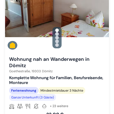
gallery.slide_selector
Zu Slide 1 wechseln
Zu Slide 2 wechseln
Zu Slide 3 wechseln
Zu Slide 4 wechseln
Zu Slide 5 wechseln
Wohnung nah an Wanderwegen in
Dömitz
Goethestraße,
19303
Dömitz
Komplette Wohnung für Familien, Berufsreisende,
Monteure
Ferienwohnung
Mindestmietdauer 3 Nächte
Ganze Unterkunft (3 Gäste)
+ 23 weitere