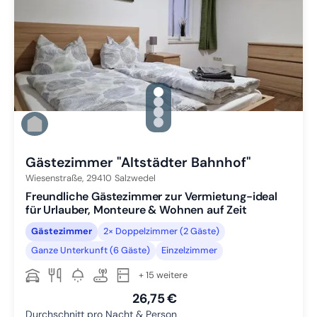
gallery.slide_selector
Zu Slide 1 wechseln
Zu Slide 2 wechseln
Zu Slide 3 wechseln
Zu Slide 4 wechseln
Gästezimmer "Altstädter Bahnhof"
Wiesenstraße,
29410
Salzwedel
Freundliche Gästezimmer zur Vermietung-ideal
für Urlauber, Monteure & Wohnen auf Zeit
Gästezimmer
2× Doppelzimmer (2 Gäste)
Ganze Unterkunft (6 Gäste)
Einzelzimmer
+ 15 weitere
26,75 €
Durchschnitt pro Nacht & Person