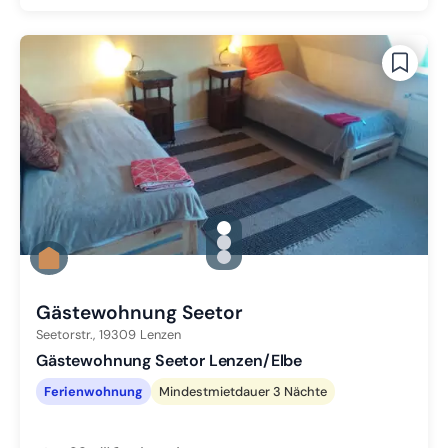
gallery.slide_selector
Zu Slide 1 wechseln
Zu Slide 2 wechseln
Zu Slide 3 wechseln
Gästewohnung Seetor
Seetorstr.,
19309
Lenzen
Gästewohnung Seetor Lenzen/Elbe
Ferienwohnung
Mindestmietdauer 3 Nächte