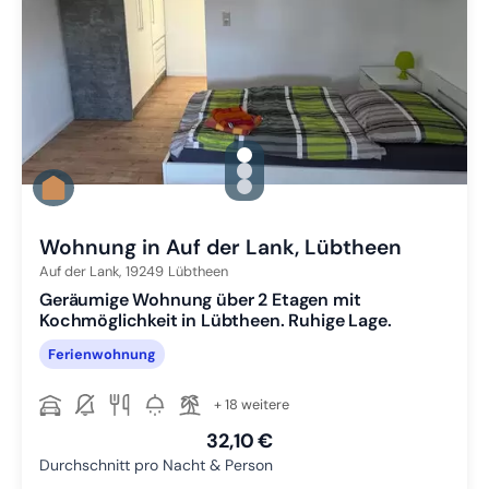
gallery.slide_selector
Zu Slide 1 wechseln
Zu Slide 2 wechseln
Zu Slide 3 wechseln
Wohnung in Auf der Lank, Lübtheen
Auf der Lank,
19249
Lübtheen
Geräumige Wohnung über 2 Etagen mit
Kochmöglichkeit in Lübtheen. Ruhige Lage.
Ferienwohnung
+ 18 weitere
32,10 €
Durchschnitt pro Nacht & Person