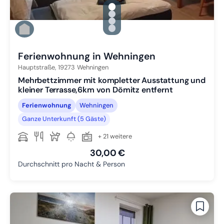
gallery.slide_selector
Zu Slide 1 wechseln
Zu Slide 2 wechseln
Zu Slide 3 wechseln
Zu Slide 4 wechseln
Ferienwohnung in Wehningen
Hauptstraße,
19273
Wehningen
Mehrbettzimmer mit kompletter Ausstattung und
kleiner Terrasse,6km von Dömitz entfernt
Ferienwohnung
Wehningen
Ganze Unterkunft (5 Gäste)
+ 21 weitere
30,00 €
Durchschnitt pro Nacht & Person