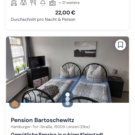
+ 21 weitere
22,00 €
Durchschnitt pro Nacht & Person
gallery.slide_selector
Zu Slide 1 wechseln
Zu Slide 2 wechseln
Zu Slide 3 wechseln
Pension Bartoschewitz
Hamburger-Tor-Straße,
19309
Lenzen (Elbe)
Gemütliche Pension in ruhiger Kleinstadt