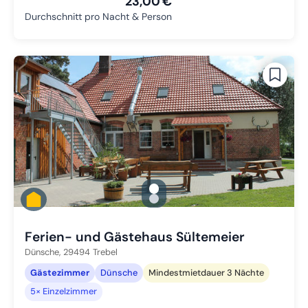
23,00 €
Durchschnitt pro Nacht & Person
gallery.slide_selector
Zu Slide 1 wechseln
Zu Slide 2 wechseln
Ferien- und Gästehaus Sültemeier
Dünsche,
29494
Trebel
Gästezimmer
Dünsche
Mindestmietdauer 3 Nächte
5× Einzelzimmer