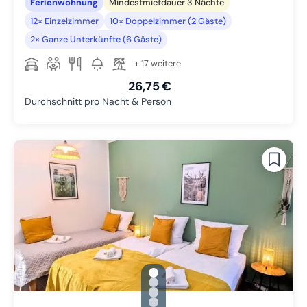
Ferienwohnung
Mindestmietdauer 3 Nächte
12× Einzelzimmer
10× Doppelzimmer (2 Gäste)
2× Ganze Unterkünfte (6 Gäste)
+ 17 weitere
26,75 €
Durchschnitt pro Nacht & Person
gallery.slide_selector
Zu Slide 1 wechseln
Zu Slide 2 wechseln
Zu Slide 3 wechseln