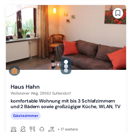
gallery.slide_selector
Zu Slide 1 wechseln
Zu Slide 2 wechseln
Zu Slide 3 wechseln
Haus Hahn
Wollsteiner Weg,
29562
Suhlendorf
komfortable Wohnung mit bis 3 Schlafzimmern
und 2 Bädern sowie großzügiger Küche, WLAN, TV
Gästezimmer
+ 17 weitere