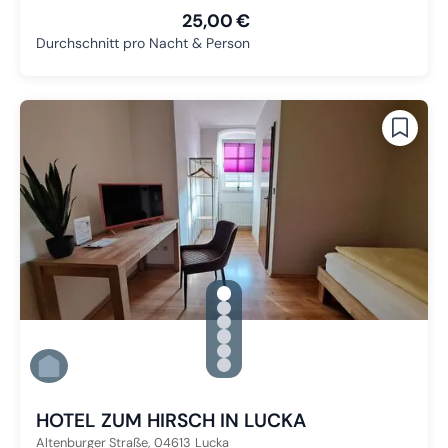
25,00 €
Durchschnitt pro Nacht & Person
gallery.slide_selector
Zu Slide 1 wechseln
Zu Slide 2 wechseln
Zu Slide 3 wechseln
Zu Slide 4 wechseln
Zu Slide 5 wechseln
Zu Slide 6 wechseln
HOTEL ZUM HIRSCH IN LUCKA
Altenburger Straße,
04613
Lucka