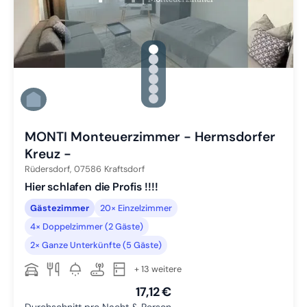
gallery.slide_selector
Zu Slide 1 wechseln
Zu Slide 2 wechseln
Zu Slide 3 wechseln
Zu Slide 4 wechseln
Zu Slide 5 wechseln
Zu Slide 6 wechseln
MONTI Monteuerzimmer - Hermsdorfer
Kreuz -
Rüdersdorf,
07586
Kraftsdorf
Hier schlafen die Profis !!!!
Gästezimmer
20× Einzelzimmer
4× Doppelzimmer (2 Gäste)
2× Ganze Unterkünfte (5 Gäste)
+ 13 weitere
17,12 €
Durchschnitt pro Nacht & Person