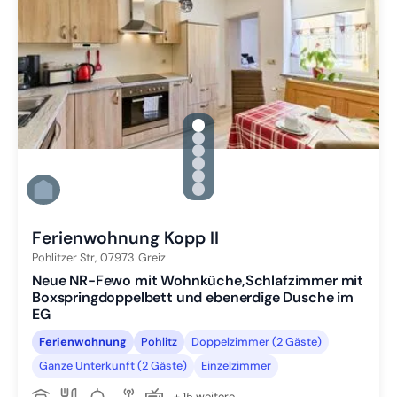
gallery.slide_selector
Zu Slide 1 wechseln
Zu Slide 2 wechseln
Zu Slide 3 wechseln
Zu Slide 4 wechseln
Zu Slide 5 wechseln
Zu Slide 6 wechseln
Ferienwohnung Kopp II
Pohlitzer Str,
07973
Greiz
Neue NR-Fewo mit Wohnküche,Schlafzimmer mit
Boxspringdoppelbett und ebenerdige Dusche im
EG
Ferienwohnung
Pohlitz
Doppelzimmer (2 Gäste)
Ganze Unterkunft (2 Gäste)
Einzelzimmer
+ 15 weitere