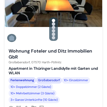
gallery.slide_selector
Zu Slide 1 wechseln
Zu Slide 2 wechseln
Zu Slide 3 wechseln
Zu Slide 4 wechseln
Zu Slide 5 wechseln
Zu Slide 6 wechseln
Wohnung Foteler und Ditz Immobilien
GbR
Großebersdorf,
07570
Harth-Pöllnitz
Apartment in Thüringer Landidylle mit Garten und
WLAN
Ferienwohnung
Großebersdorf
10× Einzelzimmer
10× Doppelzimmer (2 Gäste)
10× Mehrbettzimmer (3 Gäste)
3× Ganze Unterkünfte (10 Gäste)