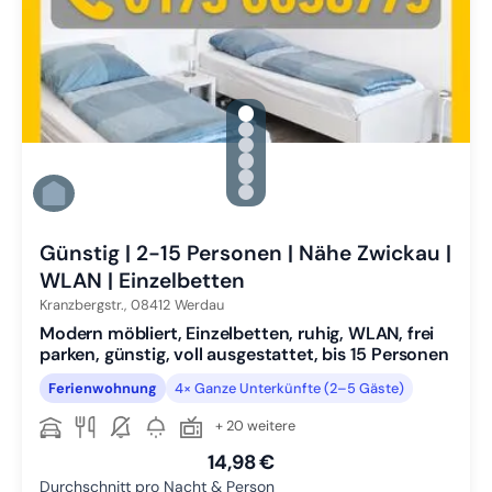
gallery.slide_selector
Zu Slide 1 wechseln
Zu Slide 2 wechseln
Zu Slide 3 wechseln
Zu Slide 4 wechseln
Zu Slide 5 wechseln
Zu Slide 6 wechseln
Günstig | 2-15 Personen | Nähe Zwickau |
WLAN | Einzelbetten
Kranzbergstr.,
08412
Werdau
Modern möbliert, Einzelbetten, ruhig, WLAN, frei
parken, günstig, voll ausgestattet, bis 15 Personen
Ferienwohnung
4× Ganze Unterkünfte (2–5 Gäste)
+ 20 weitere
14,98 €
Durchschnitt pro Nacht & Person