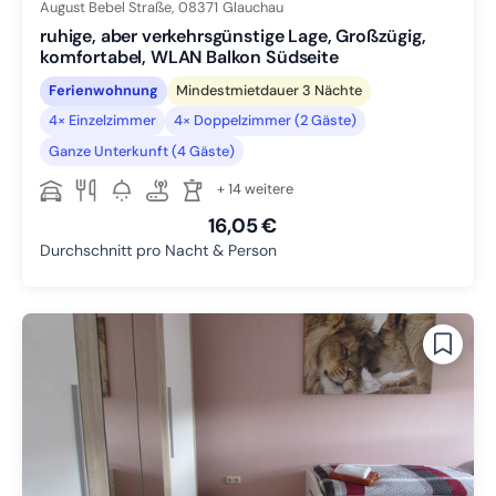
August Bebel Straße,
08371
Glauchau
ruhige, aber verkehrsgünstige Lage, Großzügig,
komfortabel, WLAN Balkon Südseite
Ferienwohnung
Mindestmietdauer 3 Nächte
4× Einzelzimmer
4× Doppelzimmer (2 Gäste)
Ganze Unterkunft (4 Gäste)
+ 14 weitere
16,05 €
Durchschnitt pro Nacht & Person