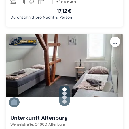
+ 19 weitere
17,12 €
Durchschnitt pro Nacht & Person
gallery.slide_selector
Zu Slide 1 wechseln
Zu Slide 2 wechseln
Zu Slide 3 wechseln
Zu Slide 4 wechseln
Unterkunft Altenburg
Wenzelstraße,
04600
Altenburg