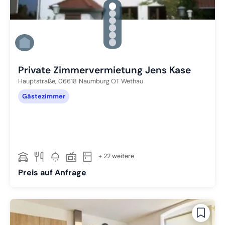
gallery.slide_selector
Zu Slide 1 wechseln
Zu Slide 2 wechseln
Zu Slide 3 wechseln
Zu Slide 4 wechseln
Zu Slide 5 wechseln
Zu Slide 6 wechseln
Private Zimmervermietung Jens Kase
Hauptstraße,
06618
Naumburg OT Wethau
Gästezimmer
+ 22 weitere
Preis auf Anfrage