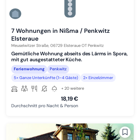
Zu Slide 2 wechseln
Zu Slide 3 wechseln
Zu Slide 4 wechseln
Zu Slide 5 wechseln
Zu Slide 6 wechseln
7 Wohnungen in Nißma / Penkwitz
Elsteraue
Meuselwitzer Straße,
06729
Elsteraue OT Penkwitz
Gemütliche Wohnung abseits des Lärms in Spora,
mit gut ausgestatteter Küche.
Ferienwohnung
Penkwitz
5× Ganze Unterkünfte (1–4 Gäste)
2× Einzelzimmer
+ 20 weitere
18,19 €
Durchschnitt pro Nacht & Person