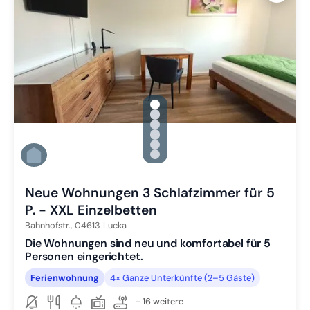
gallery.slide_selector
Zu Slide 1 wechseln
Zu Slide 2 wechseln
Zu Slide 3 wechseln
Zu Slide 4 wechseln
Zu Slide 5 wechseln
Zu Slide 6 wechseln
Neue Wohnungen 3 Schlafzimmer für 5
P. - XXL Einzelbetten
Bahnhofstr.,
04613
Lucka
Die Wohnungen sind neu und komfortabel für 5
Personen eingerichtet.
Ferienwohnung
4× Ganze Unterkünfte (2–5 Gäste)
+ 16 weitere