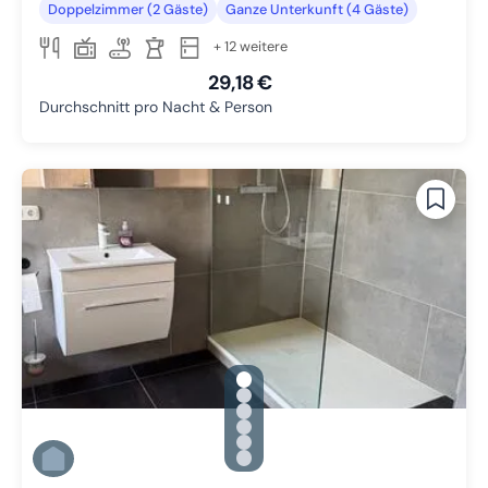
Doppelzimmer (2 Gäste)
Ganze Unterkunft (4 Gäste)
+ 12 weitere
29,18 €
Durchschnitt pro Nacht & Person
gallery.slide_selector
Zu Slide 1 wechseln
Zu Slide 2 wechseln
Zu Slide 3 wechseln
Zu Slide 4 wechseln
Zu Slide 5 wechseln
Zu Slide 6 wechseln