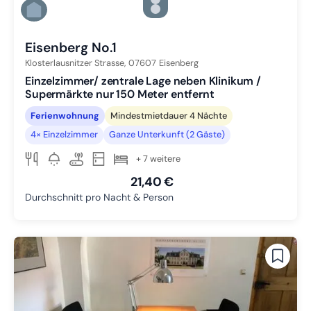
Zu Slide 3 wechseln
Zu Slide 4 wechseln
Zu Slide 5 wechseln
Eisenberg No.1
Klosterlausnitzer Strasse,
07607
Eisenberg
Einzelzimmer/ zentrale Lage neben Klinikum /
Supermärkte nur 150 Meter entfernt
Ferienwohnung
Mindestmietdauer 4 Nächte
4× Einzelzimmer
Ganze Unterkunft (2 Gäste)
+ 7 weitere
21,40 €
Durchschnitt pro Nacht & Person