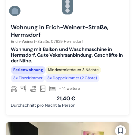
Zu Slide 3 wechseln
Zu Slide 4 wechseln
Zu Slide 5 wechseln
Zu Slide 6 wechseln
Wohnung in Erich-Weinert-Straße,
Hermsdorf
Erich-Weinert-Straße,
07629
Hermsdorf
Wohnung mit Balkon und Waschmaschine in
Hermsdorf. Gute Vekehrsanbindung. Geschäfte in
der Nähe.
Ferienwohnung
Mindestmietdauer 3 Nächte
3× Einzelzimmer
3× Doppelzimmer (2 Gäste)
+ 14 weitere
21,40 €
Durchschnitt pro Nacht & Person