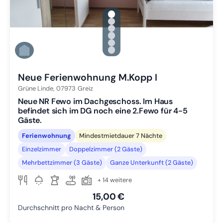
gallery.slide_selector
Zu Slide 1 wechseln
Zu Slide 2 wechseln
Zu Slide 3 wechseln
Zu Slide 4 wechseln
Zu Slide 5 wechseln
Zu Slide 6 wechseln
Neue Ferienwohnung M.Kopp I
Grüne Linde,
07973
Greiz
Neue NR Fewo im Dachgeschoss. Im Haus
befindet sich im DG noch eine 2.Fewo für 4-5
Gäste.
Ferienwohnung
Mindestmietdauer 7 Nächte
Einzelzimmer
Doppelzimmer (2 Gäste)
Mehrbettzimmer (3 Gäste)
Ganze Unterkunft (2 Gäste)
+ 14 weitere
15,00 €
Durchschnitt pro Nacht & Person