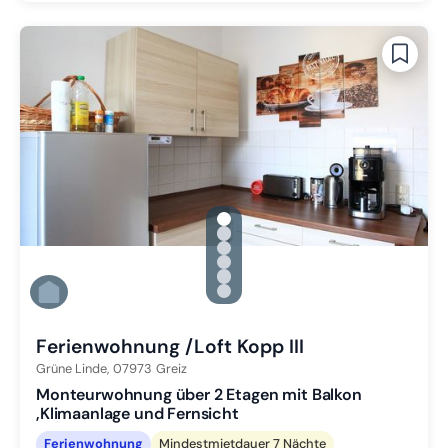
gallery.slide_selector
Zu Slide 1 wechseln
Zu Slide 2 wechseln
Zu Slide 3 wechseln
Zu Slide 4 wechseln
Zu Slide 5 wechseln
Zu Slide 6 wechseln
Ferienwohnung /Loft Kopp III
Grüne Linde,
07973
Greiz
Monteurwohnung über 2 Etagen mit Balkon
,Klimaanlage und Fernsicht
Ferienwohnung
Mindestmietdauer 7 Nächte