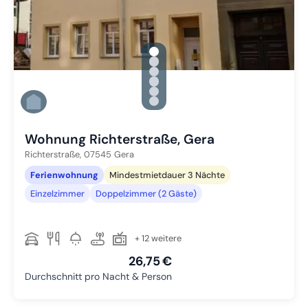
gallery.slide_selector
Zu Slide 1 wechseln
Zu Slide 2 wechseln
Zu Slide 3 wechseln
Zu Slide 4 wechseln
Zu Slide 5 wechseln
Zu Slide 6 wechseln
Wohnung Richterstraße, Gera
Richterstraße,
07545
Gera
Ferienwohnung
Mindestmietdauer 3 Nächte
Einzelzimmer
Doppelzimmer (2 Gäste)
+ 12 weitere
26,75 €
Durchschnitt pro Nacht & Person