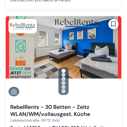
gallery.slide_selector
Zu Slide 1 wechseln
Zu Slide 2 wechseln
Zu Slide 3 wechseln
Zu Slide 4 wechseln
Zu Slide 5 wechseln
Zu Slide 6 wechseln
RebelRents - 30 Betten - Zeitz
WLAN/WM/vollausgest. Küche
Liebknechtstraße,
06712
Zeitz