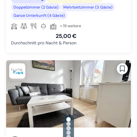
Doppelzimmer (2 Gäste)
Mehrbettzimmer (3 Gäste)
Ganze Unterkunft (4 Gäste)
+ 19 weitere
25,00 €
Durchschnitt pro Nacht & Person
gallery.slide_selector
Zu Slide 1 wechseln
Zu Slide 2 wechseln
Zu Slide 3 wechseln