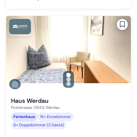
gallery.slide_selector
Zu Slide 1 wechseln
Zu Slide 2 wechseln
Zu Slide 3 wechseln
Haus Werdau
Poststrasse,
08412
Werdau
Ferienhaus
15× Einzelzimmer
8× Doppelzimmer (2 Gäste)