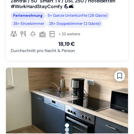
Zentral / 50" Smart TV / DSL 250 / Hotelbetten
#WorkHardStayComfy 💪🛋️
Ferienwohnung
5× Ganze Unterkünfte (28 Gäste)
28× Einzelzimmer
28× Doppelzimmer (2 Gäste)
+ 23 weitere
18,19 €
Durchschnitt pro Nacht & Person
gallery.slide_selector
Zu Slide 1 wechseln