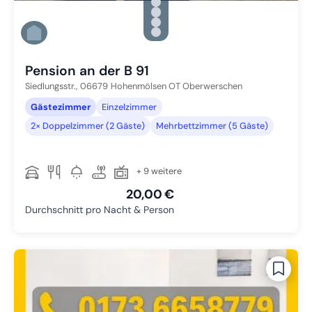
Zu Slide 2 wechseln
Zu Slide 3 wechseln
Zu Slide 4 wechseln
Zu Slide 5 wechseln
Zu Slide 6 wechseln
Pension an der B 91
Siedlungsstr.,
06679
Hohenmölsen OT Oberwerschen
Gästezimmer
Einzelzimmer
2× Doppelzimmer (2 Gäste)
Mehrbettzimmer (5 Gäste)
+ 9 weitere
20,00 €
Durchschnitt pro Nacht & Person