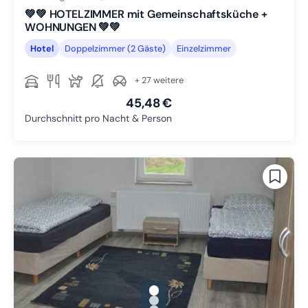
💚💚 HOTELZIMMER mit Gemeinschaftsküche +
WOHNUNGEN 💚💚
Hotel
Doppelzimmer (2 Gäste)
Einzelzimmer
+ 27 weitere
45,48 €
Durchschnitt pro Nacht & Person
gallery.slide_selector
Zu Slide 1 wechseln