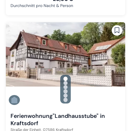
Durchschnitt pro Nacht & Person
gallery.slide_selector
Zu Slide 1 wechseln
Zu Slide 2 wechseln
Zu Slide 3 wechseln
Zu Slide 4 wechseln
Zu Slide 5 wechseln
Zu Slide 6 wechseln
Ferienwohnung"Landhausstube" in
Kraftsdorf
Straße der Einheit,
07586
Kraftsdorf