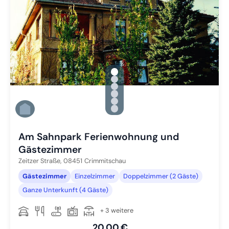
gallery.slide_selector
Zu Slide 1 wechseln
Zu Slide 2 wechseln
Zu Slide 3 wechseln
Zu Slide 4 wechseln
Zu Slide 5 wechseln
Zu Slide 6 wechseln
Am Sahnpark Ferienwohnung und
Gästezimmer
Zeitzer Straße,
08451
Crimmitschau
Gästezimmer
Einzelzimmer
Doppelzimmer (2 Gäste)
Ganze Unterkunft (4 Gäste)
+ 3 weitere
20,00 €