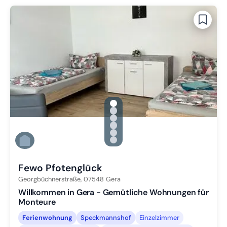
gallery.slide_selector
Zu Slide 1 wechseln
Zu Slide 2 wechseln
Zu Slide 3 wechseln
Zu Slide 4 wechseln
Zu Slide 5 wechseln
Zu Slide 6 wechseln
Fewo Pfotenglück
Georgbüchnerstraße,
07548
Gera
Willkommen in Gera - Gemütliche Wohnungen für
Monteure
Ferienwohnung
Speckmannshof
Einzelzimmer