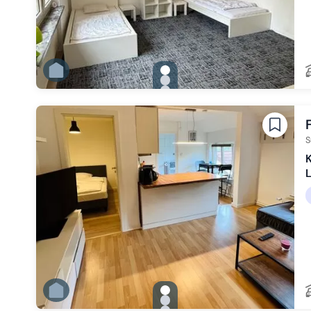
gallery.slide_selector
Zu Slide 1 wechseln
Zu Slide 2 wechseln
Zu Slide 3 wechseln
Zu Slide 4 wechseln
Zu Slide 5 wechseln
Zu Slide 6 wechseln
S
K
L
gallery.slide_selector
Zu Slide 1 wechseln