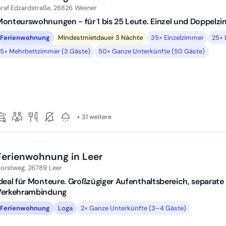
raf Edzardstraße,
26826
Weener
onteurswohnungen - für 1 bis 25 Leute. Einzel und Doppelzim
Ferienwohnung
Mindestmietdauer 3 Nächte
35× Einzelzimmer
25× 
5× Mehrbettzimmer (3 Gäste)
50× Ganze Unterkünfte (50 Gäste)
+ 31 weitere
Ferienwohnung in Leer
orstweg,
26789
Leer
deal für Monteure. Großzügiger Aufenthaltsbereich, separat
Verkehrambindung
Ferienwohnung
Loga
2× Ganze Unterkünfte (3–4 Gäste)