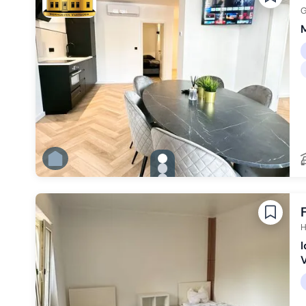
Zu Slide 6 wechseln
G
M
gallery.slide_selector
Zu Slide 1 wechseln
Zu Slide 2 wechseln
Zu Slide 3 wechseln
Zu Slide 4 wechseln
Zu Slide 5 wechseln
Zu Slide 6 wechseln
H
I