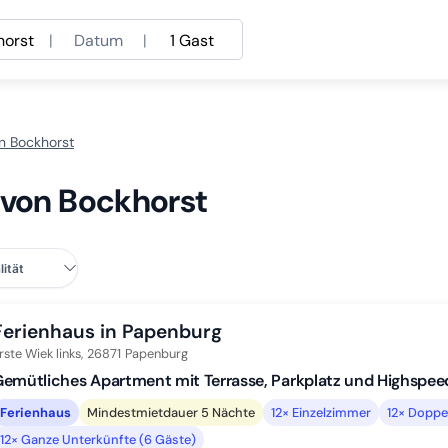
horst
|
Datum
|
1 Gast
n Bockhorst
 von Bockhorst
Ferienhaus in Papenburg
rste Wiek links,
26871
Papenburg
emütliches Apartment mit Terrasse, Parkplatz und Highspeed
Ferienhaus
Mindestmietdauer 5 Nächte
12× Einzelzimmer
12× Doppe
12× Ganze Unterkünfte (6 Gäste)