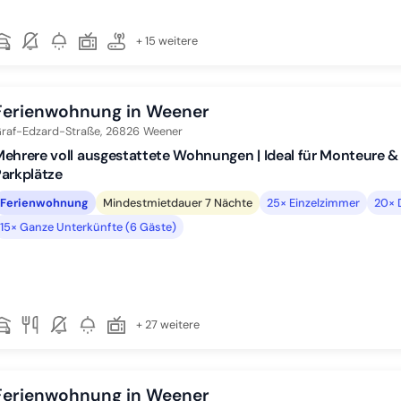
+ 15 weitere
Ferienwohnung in Weener
raf-Edzard-Straße,
26826
Weener
ehrere voll ausgestattete Wohnungen | Ideal für Monteure & 
arkplätze
Ferienwohnung
Mindestmietdauer 7 Nächte
25× Einzelzimmer
20× 
15× Ganze Unterkünfte (6 Gäste)
+ 27 weitere
Ferienwohnung in Weener