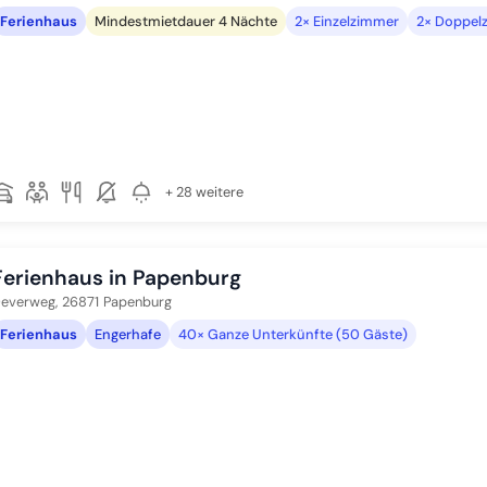
Ferienhaus
Mindestmietdauer 4 Nächte
2× Einzelzimmer
2× Doppel
+ 28 weitere
Ferienhaus in Papenburg
everweg,
26871
Papenburg
Ferienhaus
Engerhafe
40× Ganze Unterkünfte (50 Gäste)