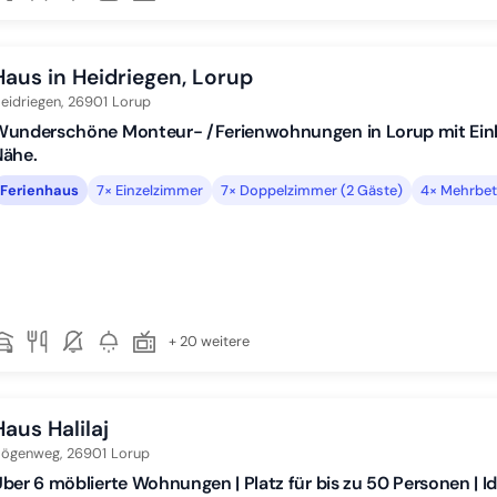
Haus in Heidriegen, Lorup
eidriegen,
26901
Lorup
Wunderschöne Monteur- /Ferienwohnungen in Lorup mit Eink
Nähe.
Ferienhaus
7× Einzelzimmer
7× Doppelzimmer (2 Gäste)
4× Mehrbet
+ 20 weitere
Haus Halilaj
ögenweg,
26901
Lorup
ber 6 möblierte Wohnungen | Platz für bis zu 50 Personen | I