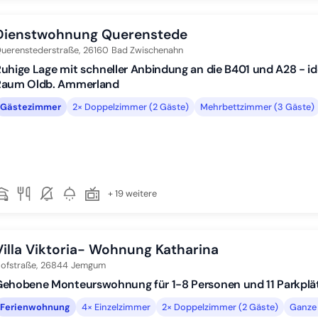
Dienstwohnung Querenstede
uerenstederstraße,
26160
Bad Zwischenahn
uhige Lage mit schneller Anbindung an die B401 und A28 - id
Raum Oldb. Ammerland
Gästezimmer
2× Doppelzimmer (2 Gäste)
Mehrbettzimmer (3 Gäste)
+ 19 weitere
Villa Viktoria- Wohnung Katharina
ofstraße,
26844
Jemgum
ehobene Monteurswohnung für 1-8 Personen und 11 Parkplät
Ferienwohnung
4× Einzelzimmer
2× Doppelzimmer (2 Gäste)
Ganze 