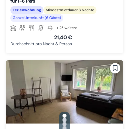
für 1-6 Pers
Ferienwohnung
Mindestmietdauer 3 Nächte
Ganze Unterkunft (6 Gäste)
+ 25 weitere
21,40 €
Durchschnitt pro Nacht & Person
gallery.slide_selector
Zu Slide 1 wechseln
Zu Slide 2 wechseln
Zu Slide 3 wechseln