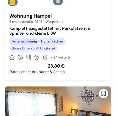
Zu Slide 4 wechseln
Zu Slide 5 wechseln
Wohnung Hampel
Bismarckstraße,
26434
Wangerland
Komplett ausgestattet mit Parkplätzen für
Sprinter und kleine LKW
Ferienwohnung
Hohenkirchen
Ganze Unterkunft (5 Gäste)
+ 34 weitere
23,80 €
Durchschnitt pro Nacht & Person