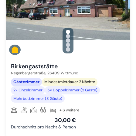
gallery.slide_selector
Zu Slide 1 wechseln
Zu Slide 2 wechseln
Zu Slide 3 wechseln
Zu Slide 4 wechseln
Zu Slide 5 wechseln
Birkengaststätte
Negenbargerstraße,
26409
Wittmund
Gästezimmer
Mindestmietdauer 2 Nächte
2× Einzelzimmer
5× Doppelzimmer (2 Gäste)
Mehrbettzimmer (3 Gäste)
+ 6 weitere
30,00 €
Durchschnitt pro Nacht & Person