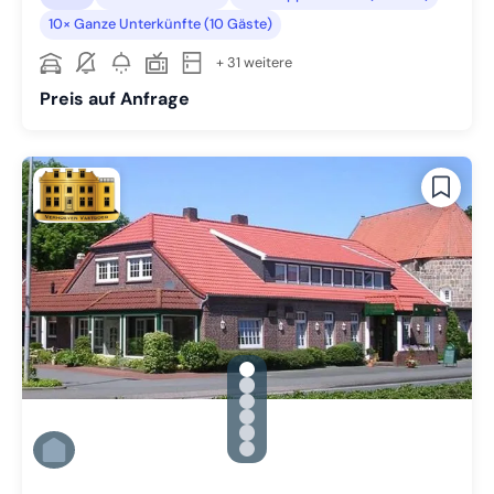
10× Ganze Unterkünfte (10 Gäste)
+ 31 weitere
Preis auf Anfrage
gallery.slide_selector
Zu Slide 1 wechseln
Zu Slide 2 wechseln
Zu Slide 3 wechseln
Zu Slide 4 wechseln
Zu Slide 5 wechseln
Zu Slide 6 wechseln