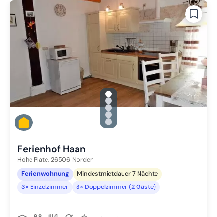
gallery.slide_selector
Zu Slide 1 wechseln
Zu Slide 2 wechseln
Zu Slide 3 wechseln
Zu Slide 4 wechseln
Zu Slide 5 wechseln
Ferienhof Haan
Hohe Plate,
26506
Norden
Ferienwohnung
Mindestmietdauer 7 Nächte
3× Einzelzimmer
3× Doppelzimmer (2 Gäste)