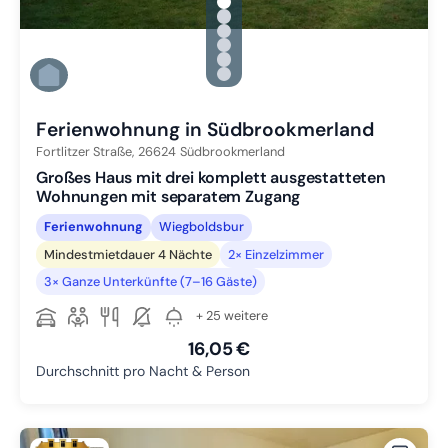
gallery.slide_selector
Zu Slide 1 wechseln
Zu Slide 2 wechseln
Zu Slide 3 wechseln
Zu Slide 4 wechseln
Zu Slide 5 wechseln
Zu Slide 6 wechseln
Ferienwohnung in Südbrookmerland
Fortlitzer Straße,
26624
Südbrookmerland
Großes Haus mit drei komplett ausgestatteten
Wohnungen mit separatem Zugang
Ferienwohnung
Wiegboldsbur
Mindestmietdauer 4 Nächte
2× Einzelzimmer
3× Ganze Unterkünfte (7–16 Gäste)
+ 25 weitere
16,05 €
Durchschnitt pro Nacht & Person