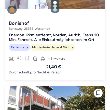
gallery.slide_selector
Zu Slide 1 wechseln
Zu Slide 2 wechseln
Zu Slide 3 wechseln
Bonishof
Bonisweg,
26556
Westerholt
Enercon 12km entfernt, Norden, Aurich, Esens 20
Min. Fahrzeit. Alle Einkaufmöglichkeiten im Ort
Ferienhaus
Mindestmietdauer 4 Nächte
+ 31 weitere
21,40 €
Durchschnitt pro Nacht & Person