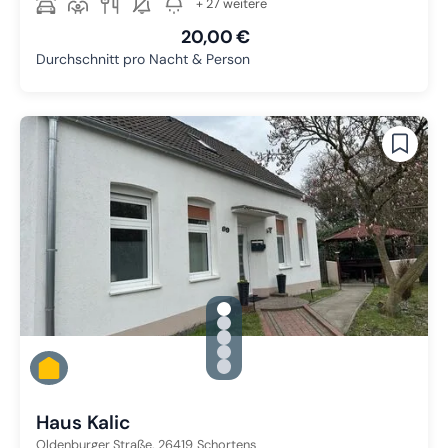
+ 27 weitere
20,00 €
Durchschnitt pro Nacht & Person
gallery.slide_selector
Zu Slide 1 wechseln
Zu Slide 2 wechseln
Zu Slide 3 wechseln
Zu Slide 4 wechseln
Zu Slide 5 wechseln
Haus Kalic
Oldenburger Straße,
26419
Schortens