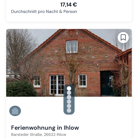
17,14 €
Durchschnitt pro Nacht & Person
gallery.slide_selector
Zu Slide 1 wechseln
Zu Slide 2 wechseln
Zu Slide 3 wechseln
Zu Slide 4 wechseln
Zu Slide 5 wechseln
Zu Slide 6 wechseln
Ferienwohnung in Ihlow
Barsteder Straße,
26632
Ihlow