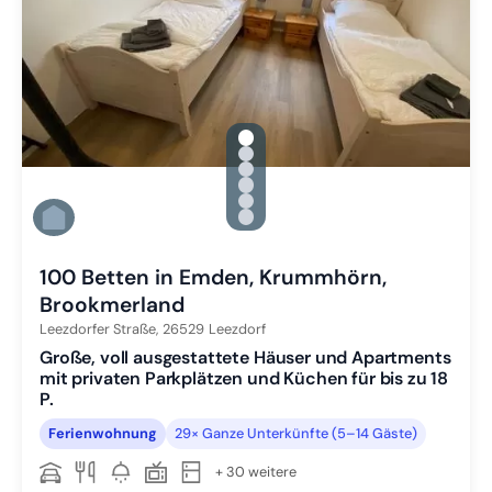
gallery.slide_selector
Zu Slide 1 wechseln
Zu Slide 2 wechseln
Zu Slide 3 wechseln
Zu Slide 4 wechseln
Zu Slide 5 wechseln
Zu Slide 6 wechseln
100 Betten in Emden, Krummhörn,
Brookmerland
Leezdorfer Straße,
26529
Leezdorf
Große, voll ausgestattete Häuser und Apartments
mit privaten Parkplätzen und Küchen für bis zu 18
P.
Ferienwohnung
29× Ganze Unterkünfte (5–14 Gäste)
+ 30 weitere