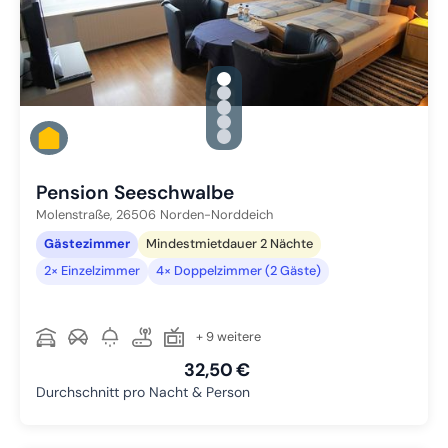
gallery.slide_selector
Zu Slide 1 wechseln
Zu Slide 2 wechseln
Zu Slide 3 wechseln
Zu Slide 4 wechseln
Zu Slide 5 wechseln
Pension Seeschwalbe
Molenstraße,
26506
Norden-Norddeich
Gästezimmer
Mindestmietdauer 2 Nächte
2× Einzelzimmer
4× Doppelzimmer (2 Gäste)
+ 9 weitere
32,50 €
Durchschnitt pro Nacht & Person