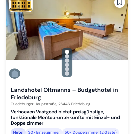
gallery.slide_selector
Zu Slide 1 wechseln
Zu Slide 2 wechseln
Zu Slide 3 wechseln
Zu Slide 4 wechseln
Zu Slide 5 wechseln
Zu Slide 6 wechseln
Landshotel Oltmanns – Budgethotel in
Friedeburg
Friedeburger Hauptstraße,
26446
Friedeburg
Verhoeven Vastgoed bietet preisgünstige,
funktionale Monteurunterkünfte mit Einzel- und
Doppelzimmer
Hotel
30× Einzelzimmer
50× Doppelzimmer (2 Gäste)