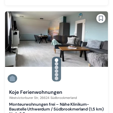
gallery.slide_selector
Zu Slide 1 wechseln
Zu Slide 2 wechseln
Zu Slide 3 wechseln
Zu Slide 4 wechseln
Zu Slide 5 wechseln
Zu Slide 6 wechseln
Koje Ferienwohnungen
Westvictorburer Str,
26624
Südbrookmerland
Monteurwohnungen frei – Nähe Klinikum-
Baustelle Uthwerdum / Südbrookmerland (1,5 km)