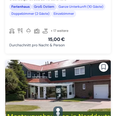
Ferienhaus
Groß Ostiem
Ganze Unterkunft (10 Gäste)
Doppelzimmer (2 Gäste)
Einzelzimmer
+ 17 weitere
15,00 €
Durchschnitt pro Nacht & Person
gallery.slide_selector
Zu Slide 1 wechseln