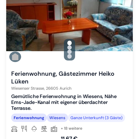
gallery.slide_selector
Zu Slide 1 wechseln
Zu Slide 2 wechseln
Zu Slide 3 wechseln
Zu Slide 4 wechseln
Ferienwohnung, Gästezimmer Heiko
Lüken
Wiesenser Strasse,
26605
Aurich
Gemütliche Ferienwohnung in Wiesens, Nähe
Ems-Jade-Kanal mit eigener überdachter
Terrasse.
Ferienwohnung
Wiesens
Ganze Unterkunft (3 Gäste)
+ 18 weitere
11,67 €