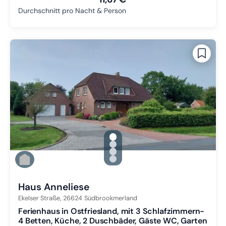
Durchschnitt pro Nacht & Person
gallery.slide_selector
Zu Slide 1 wechseln
Zu Slide 2 wechseln
Zu Slide 3 wechseln
Zu Slide 4 wechseln
Haus Anneliese
Ekelser Straße,
26624
Südbrookmerland
Ferienhaus in Ostfriesland, mit 3 Schlafzimmern-
4 Betten, Küche, 2 Duschbäder, Gäste WC, Garten