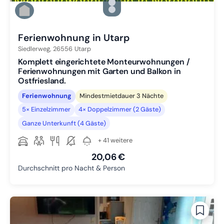
Zu Slide 2 wechseln
Zu Slide 3 wechseln
Zu Slide 4 wechseln
Ferienwohnung in Utarp
Siedlerweg,
26556
Utarp
Komplett eingerichtete Monteurwohnungen /
Ferienwohnungen mit Garten und Balkon in
Ostfriesland.
Ferienwohnung
Mindestmietdauer 3 Nächte
5× Einzelzimmer
4× Doppelzimmer (2 Gäste)
Ganze Unterkunft (4 Gäste)
+ 41 weitere
20,06 €
Durchschnitt pro Nacht & Person