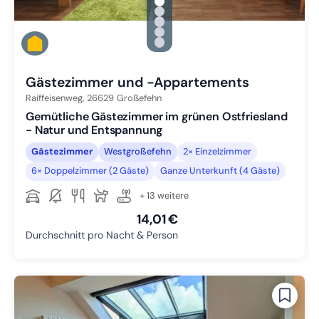
gallery.slide_selector
Zu Slide 1 wechseln
Zu Slide 2 wechseln
Zu Slide 3 wechseln
Zu Slide 4 wechseln
Zu Slide 5 wechseln
Gästezimmer und -Appartements
Raiffeisenweg,
26629
Großefehn
Gemütliche Gästezimmer im grünen Ostfriesland
- Natur und Entspannung
Gästezimmer
Westgroßefehn
2× Einzelzimmer
6× Doppelzimmer (2 Gäste)
Ganze Unterkunft (4 Gäste)
+ 13 weitere
14,01 €
Durchschnitt pro Nacht & Person