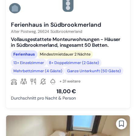
Zu Slide 4 wechseln
Zu Slide 5 wechseln
Zu Slide 6 wechseln
Ferienhaus in Südbrookmerland
Alter Postweg,
26624
Südbrookmerland
Vollausgestattete Monteurwohnungen - Häuser
in Südbrookmerland, insgesamt 50 Betten.
Ferienhaus
Mindestmietdauer 2 Nächte
13× Einzelzimmer
8× Doppelzimmer (2 Gäste)
Mehrbettzimmer (4 Gäste)
Ganze Unterkunft (50 Gäste)
+ 31 weitere
18,00 €
Durchschnitt pro Nacht & Person