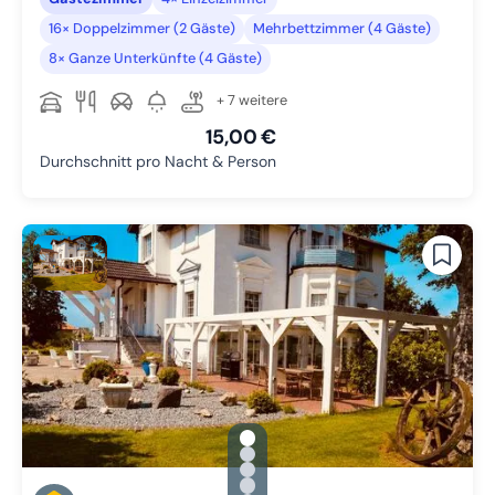
16× Doppelzimmer (2 Gäste)
Mehrbettzimmer (4 Gäste)
8× Ganze Unterkünfte (4 Gäste)
+ 7 weitere
15,00 €
Durchschnitt pro Nacht & Person
gallery.slide_selector
Zu Slide 1 wechseln
Zu Slide 2 wechseln
Zu Slide 3 wechseln