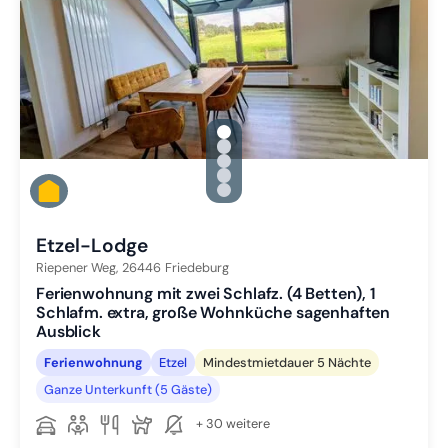
gallery.slide_selector
Zu Slide 1 wechseln
Zu Slide 2 wechseln
Zu Slide 3 wechseln
Zu Slide 4 wechseln
Zu Slide 5 wechseln
Etzel-Lodge
Riepener Weg,
26446
Friedeburg
Ferienwohnung mit zwei Schlafz. (4 Betten), 1
Schlafm. extra, große Wohnküche sagenhaften
Ausblick
Ferienwohnung
Etzel
Mindestmietdauer 5 Nächte
Ganze Unterkunft (5 Gäste)
+ 30 weitere