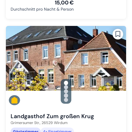
15,00 €
Durchschnitt pro Nacht & Person
gallery.slide_selector
Zu Slide 1 wechseln
Zu Slide 2 wechseln
Zu Slide 3 wechseln
Zu Slide 4 wechseln
Zu Slide 5 wechseln
Landgasthof Zum großen Krug
Grimersumer Str.,
26529
Wirdum
Gästezimmer
4× Einzelzimmer