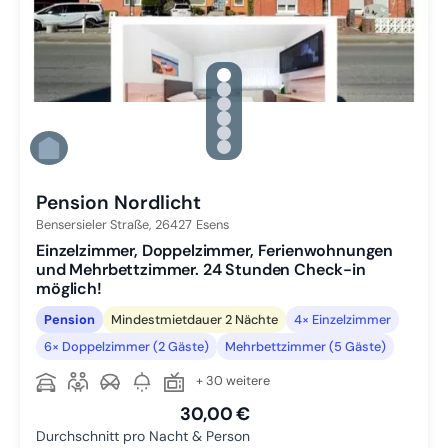
gallery.slide_selector
Zu Slide 1 wechseln
Zu Slide 2 wechseln
Zu Slide 3 wechseln
Zu Slide 4 wechseln
Zu Slide 5 wechseln
Zu Slide 6 wechseln
Pension Nordlicht
Bensersieler Straße,
26427
Esens
Einzelzimmer, Doppelzimmer, Ferienwohnungen
und Mehrbettzimmer. 24 Stunden Check-in
möglich!
Pension
Mindestmietdauer 2 Nächte
4× Einzelzimmer
6× Doppelzimmer (2 Gäste)
Mehrbettzimmer (5 Gäste)
+ 30 weitere
30,00 €
Durchschnitt pro Nacht & Person