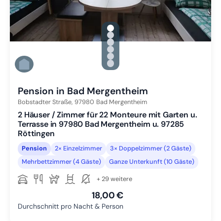
gallery.slide_selector
Zu Slide 1 wechseln
Zu Slide 2 wechseln
Zu Slide 3 wechseln
Zu Slide 4 wechseln
Zu Slide 5 wechseln
Zu Slide 6 wechseln
Pension in Bad Mergentheim
Bobstadter Straße,
97980
Bad Mergentheim
2 Häuser / Zimmer für 22 Monteure mit Garten u.
Terrasse in 97980 Bad Mergentheim u. 97285
Röttingen
Pension
2× Einzelzimmer
3× Doppelzimmer (2 Gäste)
Mehrbettzimmer (4 Gäste)
Ganze Unterkunft (10 Gäste)
+ 29 weitere
18,00 €
Durchschnitt pro Nacht & Person