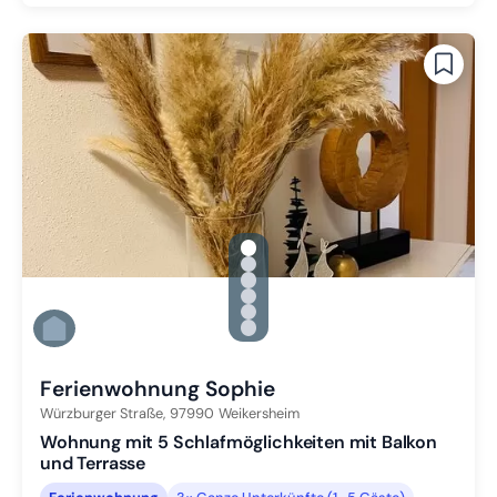
gallery.slide_selector
Zu Slide 1 wechseln
Zu Slide 2 wechseln
Zu Slide 3 wechseln
Zu Slide 4 wechseln
Zu Slide 5 wechseln
Zu Slide 6 wechseln
Ferienwohnung Sophie
Würzburger Straße,
97990
Weikersheim
Wohnung mit 5 Schlafmöglichkeiten mit Balkon
und Terrasse