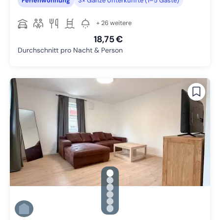
Ferienwohnung
3× Ganze Unterkünfte (1–5 Gäste)
+ 26 weitere
18,75 €
Durchschnitt pro Nacht & Person
gallery.slide_selector
Zu Slide 1 wechseln
Zu Slide 2 wechseln
Zu Slide 3 wechseln
Zu Slide 4 wechseln
Zu Slide 5 wechseln
Zu Slide 6 wechseln