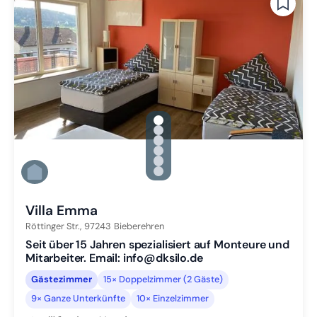
gallery.slide_selector
Zu Slide 1 wechseln
Zu Slide 2 wechseln
Zu Slide 3 wechseln
Zu Slide 4 wechseln
Zu Slide 5 wechseln
Zu Slide 6 wechseln
Villa Emma
Röttinger Str.,
97243
Bieberehren
Seit über 15 Jahren spezialisiert auf Monteure und
Mitarbeiter. Email: info@dksilo.de
Gästezimmer
15× Doppelzimmer (2 Gäste)
9× Ganze Unterkünfte
10× Einzelzimmer