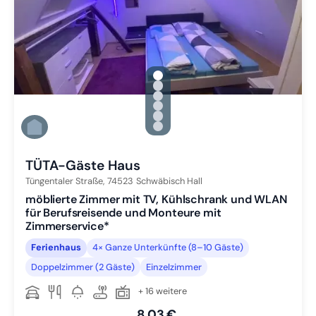
gallery.slide_selector
Zu Slide 1 wechseln
Zu Slide 2 wechseln
Zu Slide 3 wechseln
Zu Slide 4 wechseln
Zu Slide 5 wechseln
Zu Slide 6 wechseln
TÜTA-Gäste Haus
Tüngentaler Straße,
74523
Schwäbisch Hall
möblierte Zimmer mit TV, Kühlschrank und WLAN
für Berufsreisende und Monteure mit
Zimmerservice*
Ferienhaus
4× Ganze Unterkünfte (8–10 Gäste)
Doppelzimmer (2 Gäste)
Einzelzimmer
+ 16 weitere
8,03 €