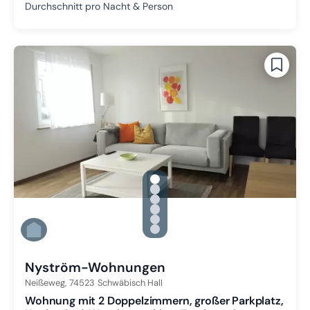
Durchschnitt pro Nacht & Person
gallery.slide_selector
Zu Slide 1 wechseln
Zu Slide 2 wechseln
Zu Slide 3 wechseln
Zu Slide 4 wechseln
Zu Slide 5 wechseln
Zu Slide 6 wechseln
Nyström-Wohnungen
Neißeweg,
74523
Schwäbisch Hall
Wohnung mit 2 Doppelzimmern, großer Parkplatz,