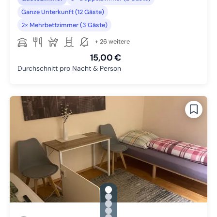
Ganze Unterkunft (12 Gäste)
2× Mehrbettzimmer (3 Gäste)
+ 26 weitere
15,00 €
Durchschnitt pro Nacht & Person
gallery.slide_selector
Zu Slide 1 wechseln
Zu Slide 2 wechseln
Zu Slide 3 wechseln