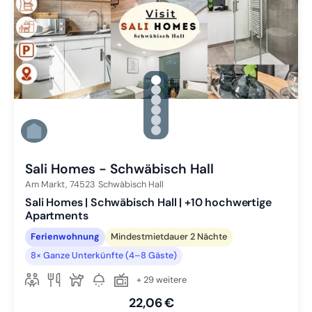
gallery.slide_selector
Zu Slide 1 wechseln
Zu Slide 2 wechseln
Zu Slide 3 wechseln
Zu Slide 4 wechseln
Zu Slide 5 wechseln
Zu Slide 6 wechseln
Sali Homes - Schwäbisch Hall
Am Markt,
74523
Schwäbisch Hall
Sali Homes | Schwäbisch Hall | +10 hochwertige
Apartments
Ferienwohnung
Mindestmietdauer 2 Nächte
8× Ganze Unterkünfte (4–8 Gäste)
+ 29 weitere
22,06 €