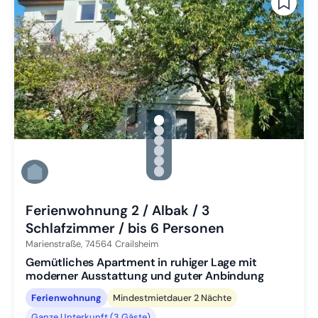
gallery.slide_selector
Zu Slide 1 wechseln
Zu Slide 2 wechseln
Zu Slide 3 wechseln
Zu Slide 4 wechseln
Zu Slide 5 wechseln
Zu Slide 6 wechseln
Ferienwohnung 2 / Albak / 3
Schlafzimmer / bis 6 Personen
Marienstraße,
74564
Crailsheim
Gemütliches Apartment in ruhiger Lage mit
moderner Ausstattung und guter Anbindung
Ferienwohnung
Mindestmietdauer 2 Nächte
Ganze Unterkunft (3 Gäste)