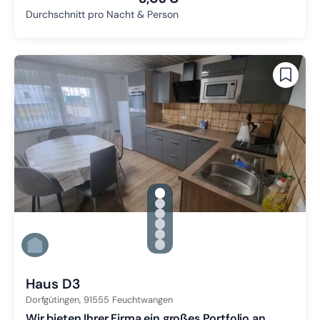
Durchschnitt pro Nacht & Person
gallery.slide_selector
Zu Slide 1 wechseln
Zu Slide 2 wechseln
Zu Slide 3 wechseln
Zu Slide 4 wechseln
Zu Slide 5 wechseln
Zu Slide 6 wechseln
Haus D3
Dorfgütingen,
91555
Feuchtwangen
Wir bieten Ihrer Firma ein großes Portfolio an