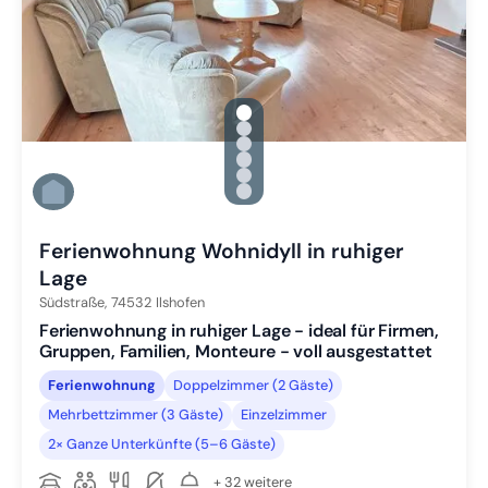
gallery.slide_selector
Zu Slide 1 wechseln
Zu Slide 2 wechseln
Zu Slide 3 wechseln
Zu Slide 4 wechseln
Zu Slide 5 wechseln
Zu Slide 6 wechseln
Ferienwohnung Wohnidyll in ruhiger
Lage
Südstraße,
74532
Ilshofen
Ferienwohnung in ruhiger Lage - ideal für Firmen,
Gruppen, Familien, Monteure - voll ausgestattet
Ferienwohnung
Doppelzimmer (2 Gäste)
Mehrbettzimmer (3 Gäste)
Einzelzimmer
2× Ganze Unterkünfte (5–6 Gäste)
+ 32 weitere