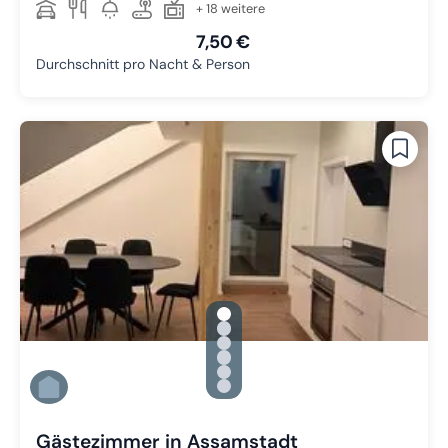
+ 18 weitere
7,50 €
Durchschnitt pro Nacht & Person
gallery.slide_selector
Zu Slide 1 wechseln
Zu Slide 2 wechseln
Zu Slide 3 wechseln
Zu Slide 4 wechseln
Zu Slide 5 wechseln
Zu Slide 6 wechseln
Gästezimmer in Assamstadt