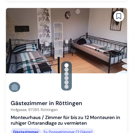
gallery.slide_selector
Zu Slide 1 wechseln
Zu Slide 2 wechseln
Zu Slide 3 wechseln
Zu Slide 4 wechseln
Zu Slide 5 wechseln
Zu Slide 6 wechseln
Gästezimmer in Röttingen
Hofgasse,
97285
Röttingen
Monteurhaus / Zimmer für bis zu 12 Monteuren in
ruhiger Ortsrandlage zu vermieten
Gästezimmer
3× Doppelzimmer (2 Gäste)