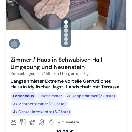
gallery.slide_selector
Zu Slide 1 wechseln
Zu Slide 2 wechseln
Zu Slide 3 wechseln
Zu Slide 4 wechseln
Zu Slide 5 wechseln
Zu Slide 6 wechseln
Zimmer / Haus in Schwäbisch Hall
Umgebung und Neuenstein
Rothenburgerstr.,
74592
Kirchberg an der Jagst
Langzeitmieter Extreme Vorteile Gemütliches
Haus in idyllischer Jagst-Landschaft mit Terrasse
Ferienhaus
Einzelzimmer
2× Doppelzimmer (2 Gäste)
3× Mehrbettzimmer (3 Gäste)
4× Ganze Unterkünfte (6 Gäste)
+ 25 weitere
19,26 €