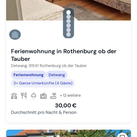
gallery.slide_selector
Zu Slide 1 wechseln
Zu Slide 2 wechseln
Zu Slide 3 wechseln
Zu Slide 4 wechseln
Zu Slide 5 wechseln
Zu Slide 6 wechseln
Ferienwohnung in Rothenburg ob der
Tauber
Detwang,
91541
Rothenburg ob der Tauber
Ferienwohnung
Detwang
3× Ganze Unterkünfte (4 Gäste)
+ 12 weitere
30,00 €
Durchschnitt pro Nacht & Person