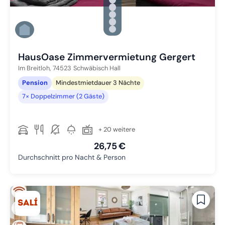
Zu Slide 1 wechseln
Zu Slide 2 wechseln
Zu Slide 3 wechseln
Zu Slide 4 wechseln
Zu Slide 5 wechseln
Zu Slide 6 wechseln
HausOase Zimmervermietung Gergert
Im Breitloh,
74523
Schwäbisch Hall
Pension
Mindestmietdauer 3 Nächte
7× Doppelzimmer (2 Gäste)
+ 20 weitere
26,75 €
Durchschnitt pro Nacht & Person