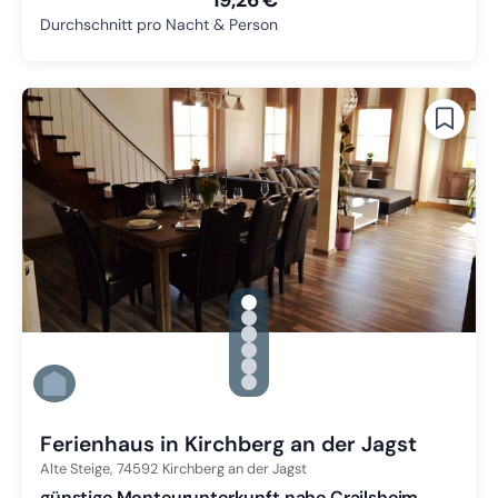
Durchschnitt pro Nacht & Person
gallery.slide_selector
Zu Slide 1 wechseln
Zu Slide 2 wechseln
Zu Slide 3 wechseln
Zu Slide 4 wechseln
Zu Slide 5 wechseln
Zu Slide 6 wechseln
Ferienhaus in Kirchberg an der Jagst
Alte Steige,
74592
Kirchberg an der Jagst
günstige Monteurunterkunft nahe Crailsheim,