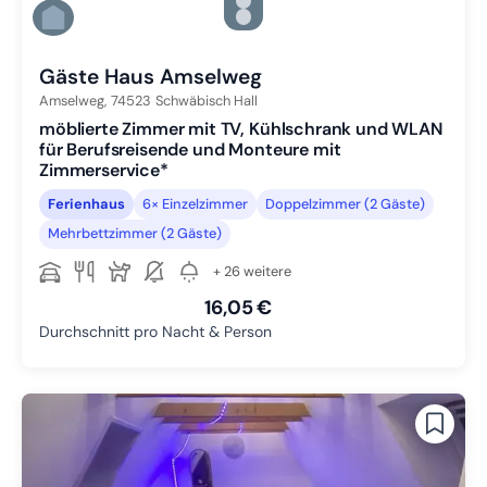
Zu Slide 4 wechseln
Zu Slide 5 wechseln
Zu Slide 6 wechseln
Gäste Haus Amselweg
Amselweg,
74523
Schwäbisch Hall
möblierte Zimmer mit TV, Kühlschrank und WLAN
für Berufsreisende und Monteure mit
Zimmerservice*
Ferienhaus
6× Einzelzimmer
Doppelzimmer (2 Gäste)
Mehrbettzimmer (2 Gäste)
+ 26 weitere
16,05 €
Durchschnitt pro Nacht & Person