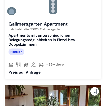
Zu Slide 2 wechseln
Zu Slide 3 wechseln
Zu Slide 4 wechseln
Zu Slide 5 wechseln
Zu Slide 6 wechseln
Gallmersgarten Apartment
Bahnhofstraße,
91605
Gallmersgarten
Apartments mit unterschiedlichen
Belegungsmöglichkeiten in Einzel bzw.
Doppelzimmern
Pension
+ 39 weitere
Preis auf Anfrage