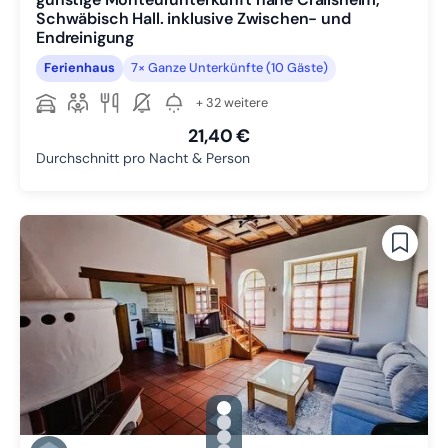
Schwäbisch Hall. inklusive Zwischen- und
Endreinigung
Ferienhaus
7× Ganze Unterkünfte (10 Gäste)
+ 32 weitere
21,40 €
Durchschnitt pro Nacht & Person
gallery.slide_selector
Zu Slide 1 wechseln
Zu Slide 2 wechseln