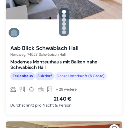
gallery.slide_selector
Zu Slide 1 wechseln
Zu Slide 2 wechseln
Zu Slide 3 wechseln
Zu Slide 4 wechseln
Zu Slide 5 wechseln
Zu Slide 6 wechseln
Aab Blick Schwäbisch Hall
Herdweg,
74523
Schwäbisch Hall
Modernes Monteurhaus mit Balkon nahe
Schwäbisch Hall
Ferienhaus
Sulzdorf
Ganze Unterkunft (5 Gäste)
+ 26 weitere
21,40 €
Durchschnitt pro Nacht & Person