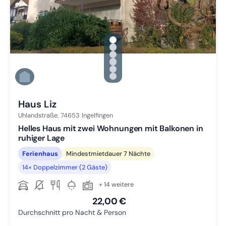
gallery.slide_selector
Zu Slide 1 wechseln
Zu Slide 2 wechseln
Zu Slide 3 wechseln
Zu Slide 4 wechseln
Zu Slide 5 wechseln
Zu Slide 6 wechseln
Haus Liz
Uhlandstraße,
74653
Ingelfingen
Helles Haus mit zwei Wohnungen mit Balkonen in
ruhiger Lage
Ferienhaus
Mindestmietdauer 7 Nächte
14× Doppelzimmer (2 Gäste)
+ 14 weitere
22,00 €
Durchschnitt pro Nacht & Person