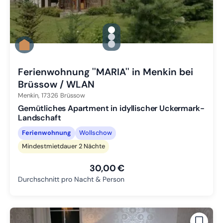
gallery.slide_selector
Zu Slide 1 wechseln
Zu Slide 2 wechseln
Zu Slide 3 wechseln
Ferienwohnung ''MARIA'' in Menkin bei
Brüssow / WLAN
Menkin,
17326
Brüssow
Gemütliches Apartment in idyllischer Uckermark-
Landschaft
Ferienwohnung
Wollschow
Mindestmietdauer 2 Nächte
30,00 €
Durchschnitt pro Nacht & Person