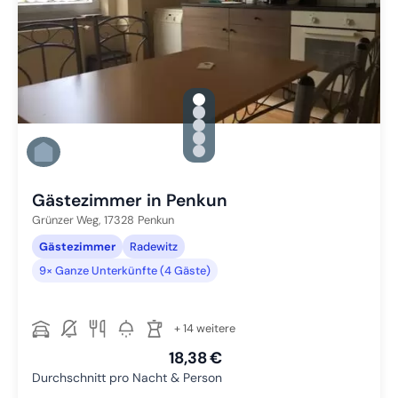
gallery.slide_selector
Zu Slide 1 wechseln
Zu Slide 2 wechseln
Zu Slide 3 wechseln
Zu Slide 4 wechseln
Zu Slide 5 wechseln
Gästezimmer in Penkun
Grünzer Weg,
17328
Penkun
Gästezimmer
Radewitz
9× Ganze Unterkünfte (4 Gäste)
+ 14 weitere
18,38 €
Durchschnitt pro Nacht & Person