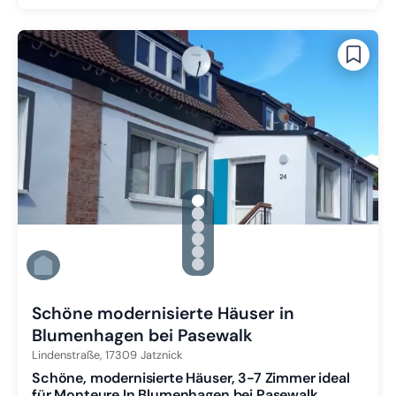
gallery.slide_selector
Zu Slide 1 wechseln
Zu Slide 2 wechseln
Zu Slide 3 wechseln
Zu Slide 4 wechseln
Zu Slide 5 wechseln
Zu Slide 6 wechseln
Schöne modernisierte Häuser in
Blumenhagen bei Pasewalk
Lindenstraße,
17309
Jatznick
Schöne, modernisierte Häuser, 3-7 Zimmer ideal
für Monteure In Blumenhagen bei Pasewalk