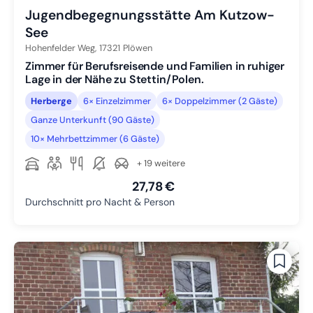
Jugendbegegnungsstätte Am Kutzow-
See
Hohenfelder Weg,
17321
Plöwen
Zimmer für Berufsreisende und Familien in ruhiger
Lage in der Nähe zu Stettin/Polen.
Herberge
6× Einzelzimmer
6× Doppelzimmer (2 Gäste)
Ganze Unterkunft (90 Gäste)
10× Mehrbettzimmer (6 Gäste)
+ 19 weitere
27,78 €
Durchschnitt pro Nacht & Person