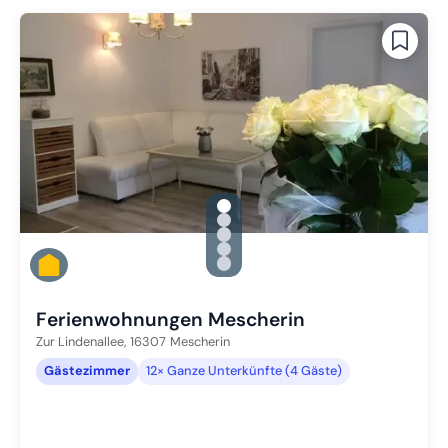
gallery.slide_selector
Zu Slide 1 wechseln
Zu Slide 2 wechseln
Zu Slide 3 wechseln
Zu Slide 4 wechseln
Zu Slide 5 wechseln
Ferienwohnungen Mescherin
Zur Lindenallee,
16307
Mescherin
Gästezimmer
12× Ganze Unterkünfte (4 Gäste)