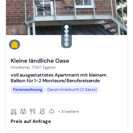
gallery.slide_selector
Zu Slide 1 wechseln
Zu Slide 2 wechseln
Zu Slide 3 wechseln
Zu Slide 4 wechseln
Zu Slide 5 wechseln
Kleine ländliche Oase
Hinzekamp,
17367
Eggesin
voll ausgestattetes Apartment mit kleinem
Balkon für 1-2 Monteure/Berufsreisende
Ferienwohnung
Ganze Unterkunft (2 Gäste)
+ 31 weitere
Preis auf Anfrage