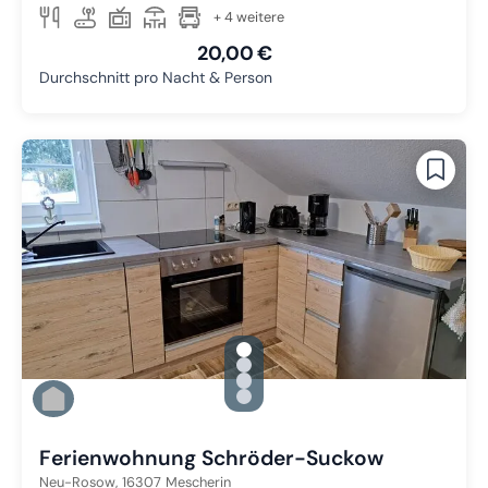
+ 4 weitere
20,00 €
Durchschnitt pro Nacht & Person
gallery.slide_selector
Zu Slide 1 wechseln
Zu Slide 2 wechseln
Zu Slide 3 wechseln
Zu Slide 4 wechseln
Ferienwohnung Schröder-Suckow
Neu-Rosow,
16307
Mescherin