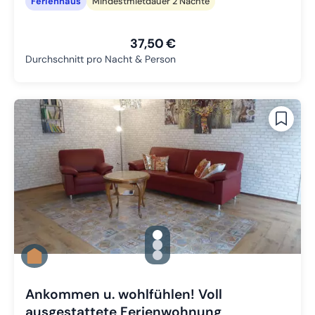
Ferienhaus
Mindestmietdauer 2 Nächte
37,50 €
Durchschnitt pro Nacht & Person
gallery.slide_selector
Zu Slide 1 wechseln
Zu Slide 2 wechseln
Zu Slide 3 wechseln
Ankommen u. wohlfühlen! Voll
ausgestattete Ferienwohnung