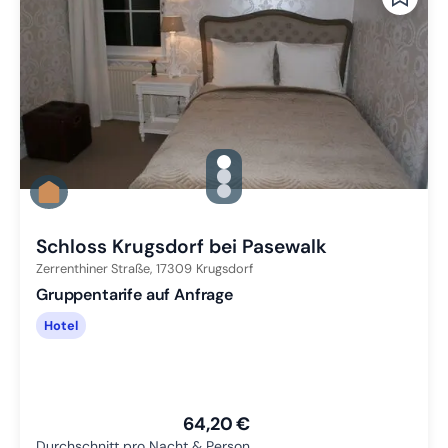
gallery.slide_selector
Zu Slide 1 wechseln
Zu Slide 2 wechseln
Zu Slide 3 wechseln
Schloss Krugsdorf bei Pasewalk
Zerrenthiner Straße,
17309
Krugsdorf
Gruppentarife auf Anfrage
Hotel
64,20 €
Durchschnitt pro Nacht & Person