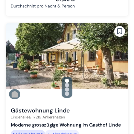
Durchschnitt pro Nacht & Person
gallery.slide_selector
Zu Slide 1 wechseln
Zu Slide 2 wechseln
Zu Slide 3 wechseln
Zu Slide 4 wechseln
Gästewohnung Linde
Lindenallee,
17219
Ankershagen
Moderne grosszügige Wohnung im Gasthof Linde