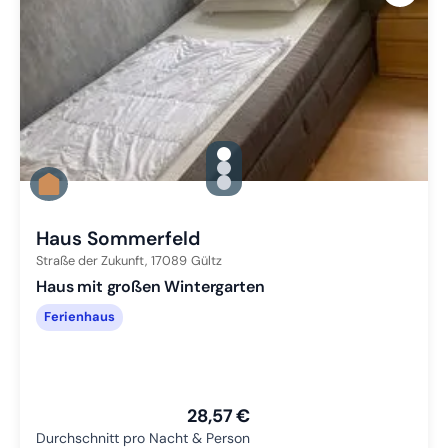
gallery.slide_selector
Zu Slide 1 wechseln
Zu Slide 2 wechseln
Zu Slide 3 wechseln
Haus Sommerfeld
Straße der Zukunft,
17089
Gültz
Haus mit großen Wintergarten
Ferienhaus
28,57 €
Durchschnitt pro Nacht & Person