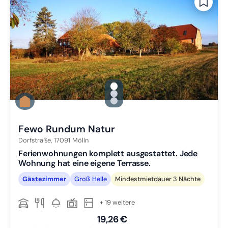
gallery.slide_selector
Zu Slide 1 wechseln
Zu Slide 2 wechseln
Zu Slide 3 wechseln
Fewo Rundum Natur
Dorfstraße,
17091
Mölln
Ferienwohnungen komplett ausgestattet. Jede
Wohnung hat eine eigene Terrasse.
Gästezimmer
Groß Helle
Mindestmietdauer 3 Nächte
+ 19 weitere
19,26 €