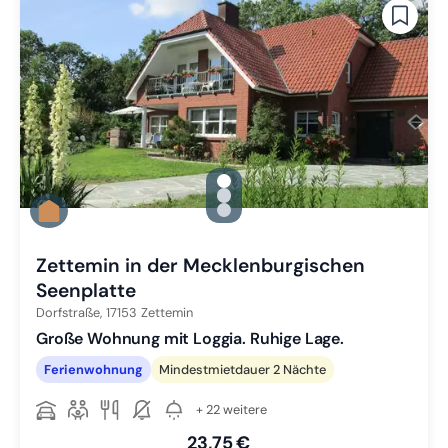
gallery.slide_selector
Zu Slide 1 wechseln
Zu Slide 2 wechseln
Zu Slide 3 wechseln
Zettemin in der Mecklenburgischen
Seenplatte
Dorfstraße,
17153
Zettemin
Große Wohnung mit Loggia. Ruhige Lage.
Ferienwohnung
Mindestmietdauer 2 Nächte
+ 22 weitere
23,75 €