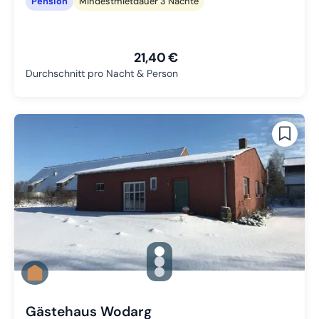
Pension
Mindestmietdauer 3 Nächte
21,40 €
Durchschnitt pro Nacht & Person
gallery.slide_selector
Zu Slide 1 wechseln
Zu Slide 2 wechseln
Zu Slide 3 wechseln
Gästehaus Wodarg