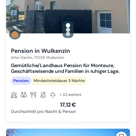
gallery.slide_selector
Zu Slide 1 wechseln
Zu Slide 2 wechseln
Zu Slide 3 wechseln
Pension in Wulkenzin
Alter Damm,
17039
Wulkenzin
Gemütliche/Landhaus Pension für Monteure,
Geschäftsreisende und Familien in ruhiger Lage.
Pension
Mindestmietdauer 3 Nächte
+ 32 weitere
17,12 €
Durchschnitt pro Nacht & Person