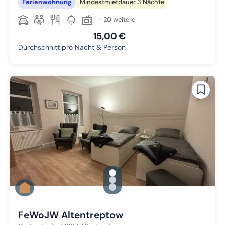
Ferienwohnung
Mindestmietdauer 3 Nächte
+ 20 weitere
15,00 €
Durchschnitt pro Nacht & Person
gallery.slide_selector
Zu Slide 1 wechseln
Zu Slide 2 wechseln
Zu Slide 3 wechseln
FeWoJW Altentreptow