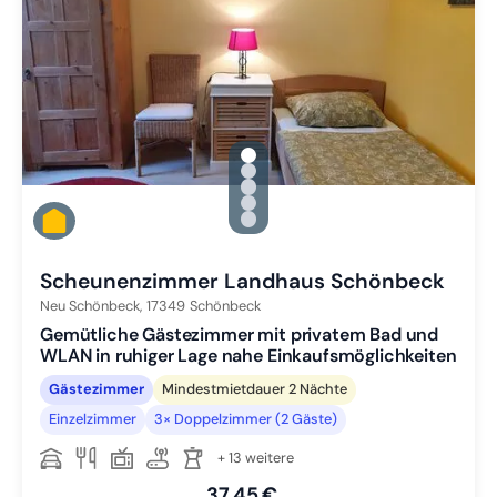
gallery.slide_selector
Zu Slide 1 wechseln
Zu Slide 2 wechseln
Zu Slide 3 wechseln
Zu Slide 4 wechseln
Zu Slide 5 wechseln
Scheunenzimmer Landhaus Schönbeck
Neu Schönbeck,
17349
Schönbeck
Gemütliche Gästezimmer mit privatem Bad und
WLAN in ruhiger Lage nahe Einkaufsmöglichkeiten
Gästezimmer
Mindestmietdauer 2 Nächte
Einzelzimmer
3× Doppelzimmer (2 Gäste)
+ 13 weitere
37,45 €