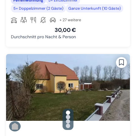
Ferienwohnung
5× Einzelzimmer
5× Doppelzimmer (2 Gäste)
Ganze Unterkunft (10 Gäste)
+ 27 weitere
30,00 €
Durchschnitt pro Nacht & Person
gallery.slide_selector
Zu Slide 1 wechseln
Zu Slide 2 wechseln
Zu Slide 3 wechseln
Zu Slide 4 wechseln