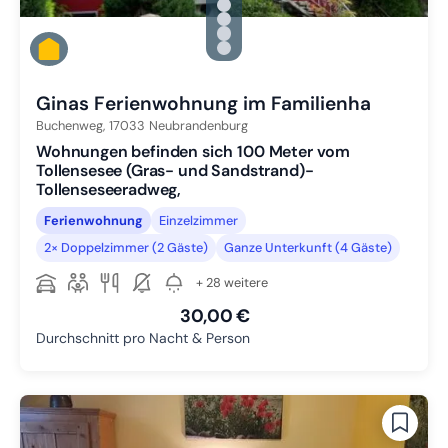
Zu Slide 1 wechseln
Zu Slide 2 wechseln
Zu Slide 3 wechseln
Zu Slide 4 wechseln
Zu Slide 5 wechseln
Ginas Ferienwohnung im Familienha
Buchenweg,
17033
Neubrandenburg
Wohnungen befinden sich 100 Meter vom
Tollensesee (Gras- und Sandstrand)-
Tollenseseeradweg,
Ferienwohnung
Einzelzimmer
2× Doppelzimmer (2 Gäste)
Ganze Unterkunft (4 Gäste)
+ 28 weitere
30,00 €
Durchschnitt pro Nacht & Person