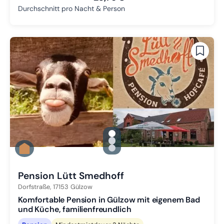
Durchschnitt pro Nacht & Person
gallery.slide_selector
Zu Slide 1 wechseln
Zu Slide 2 wechseln
Zu Slide 3 wechseln
Pension Lütt Smedhoff
Dorfstraße,
17153
Gülzow
Komfortable Pension in Gülzow mit eigenem Bad
und Küche, familienfreundlich