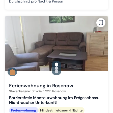
Durchschnitt pro Nacht & Person
gallery.slide_selector
Zu Slide 1 wechseln
Zu Slide 2 wechseln
Zu Slide 3 wechseln
Ferienwohnung in Rosenow
Stavenhagener Straße,
17091
Rosenow
Barrierefreie Monteurwohnung im Erdgeschoss.
Nichtraucher Unterkunft!
Ferienwohnung
Mindestmietdauer 4 Nächte