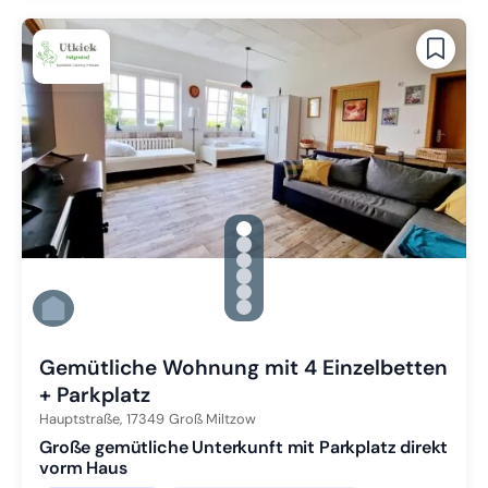
gallery.slide_selector
Zu Slide 1 wechseln
Zu Slide 2 wechseln
Zu Slide 3 wechseln
Zu Slide 4 wechseln
Zu Slide 5 wechseln
Zu Slide 6 wechseln
Gemütliche Wohnung mit 4 Einzelbetten
+ Parkplatz
Hauptstraße,
17349
Groß Miltzow
Große gemütliche Unterkunft mit Parkplatz direkt
vorm Haus