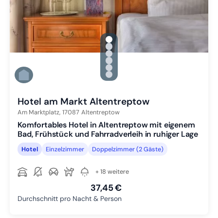
gallery.slide_selector
Zu Slide 1 wechseln
Zu Slide 2 wechseln
Zu Slide 3 wechseln
Zu Slide 4 wechseln
Zu Slide 5 wechseln
Zu Slide 6 wechseln
Hotel am Markt Altentreptow
Am Marktplatz,
17087
Altentreptow
Komfortables Hotel in Altentreptow mit eigenem
Bad, Frühstück und Fahrradverleih in ruhiger Lage
Hotel
Einzelzimmer
Doppelzimmer (2 Gäste)
+ 18 weitere
37,45 €
Durchschnitt pro Nacht & Person