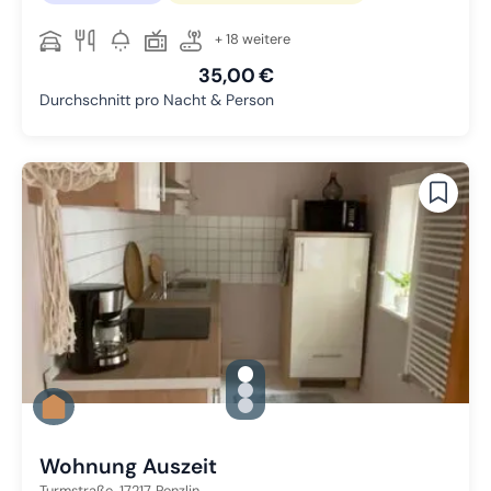
+ 18 weitere
35,00 €
Durchschnitt pro Nacht & Person
gallery.slide_selector
Zu Slide 1 wechseln
Zu Slide 2 wechseln
Zu Slide 3 wechseln
Wohnung Auszeit
Turmstraße,
17217
Penzlin