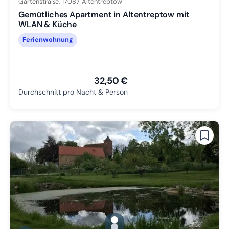
Gartenstraße,
17087
Altentreptow
Gemütliches Apartment in Altentreptow mit
WLAN & Küche
Ferienwohnung
32,50 €
Durchschnitt pro Nacht & Person
gallery.slide_selector
Zu Slide 1 wechseln