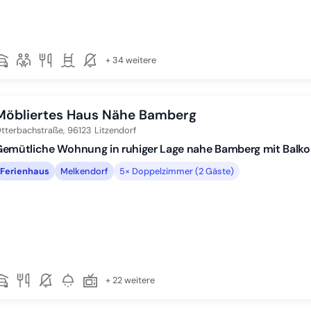
+ 34 weitere
Möbliertes Haus Nähe Bamberg
tterbachstraße,
96123
Litzendorf
Gemütliche Wohnung in ruhiger Lage nahe Bamberg mit Balk
Ferienhaus
Melkendorf
5× Doppelzimmer (2 Gäste)
+ 22 weitere