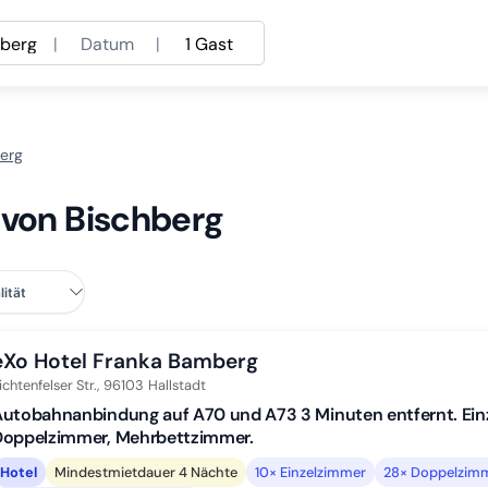
hberg
|
Datum
|
1 Gast
berg
 von Bischberg
eXo Hotel Franka Bamberg
ichtenfelser Str.,
96103
Hallstadt
utobahnanbindung auf A70 und A73 3 Minuten entfernt. Ein
Doppelzimmer, Mehrbettzimmer.
Hotel
Mindestmietdauer 4 Nächte
10× Einzelzimmer
28× Doppelzimm