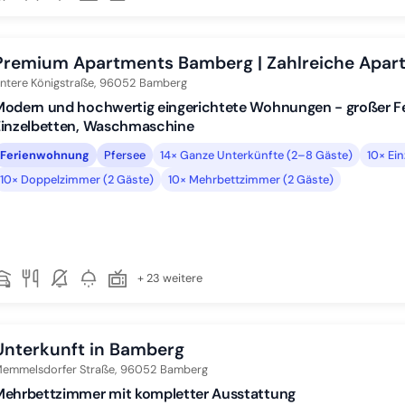
Premium Apartments Bamberg | Zahlreiche Apart
ntere Königstraße,
96052
Bamberg
Modern und hochwertig eingerichtete Wohnungen - großer F
Einzelbetten, Waschmaschine
Ferienwohnung
Pfersee
14× Ganze Unterkünfte (2–8 Gäste)
10× Ei
10× Doppelzimmer (2 Gäste)
10× Mehrbettzimmer (2 Gäste)
+ 23 weitere
Unterkunft in Bamberg
emmelsdorfer Straße,
96052
Bamberg
Mehrbettzimmer mit kompletter Ausstattung