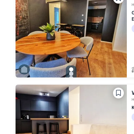
Zu Slide 6 wechseln
H
gallery.slide_selector
Zu Slide 1 wechseln
Zu Slide 2 wechseln
Zu Slide 3 wechseln
Zu Slide 4 wechseln
Zu Slide 5 wechseln
Zu Slide 6 wechseln
H
K