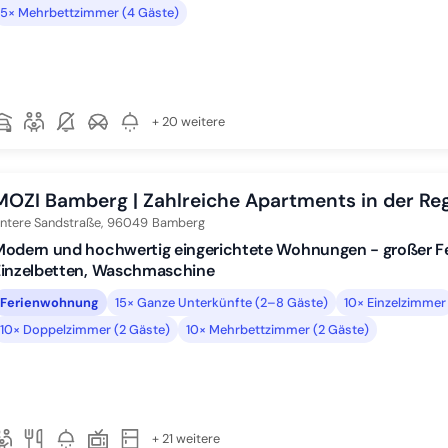
5× Mehrbettzimmer (4 Gäste)
+ 20 weitere
MOZI Bamberg | Zahlreiche Apartments in der Re
ntere Sandstraße,
96049
Bamberg
Modern und hochwertig eingerichtete Wohnungen - großer F
Einzelbetten, Waschmaschine
Ferienwohnung
15× Ganze Unterkünfte (2–8 Gäste)
10× Einzelzimmer
10× Doppelzimmer (2 Gäste)
10× Mehrbettzimmer (2 Gäste)
+ 21 weitere