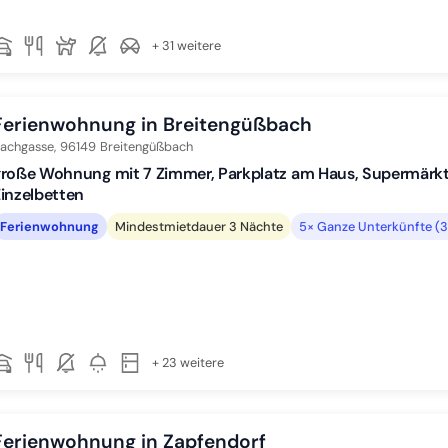
+ 31 weitere
Ferienwohnung in Breitengüßbach
achgasse,
96149
Breitengüßbach
große Wohnung mit 7 Zimmer, Parkplatz am Haus, Supermärk
inzelbetten
Ferienwohnung
Mindestmietdauer 3 Nächte
5× Ganze Unterkünfte (
+ 23 weitere
Ferienwohnung in Zapfendorf