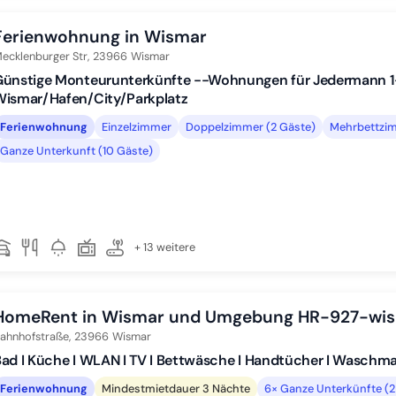
Ferienwohnung in Wismar
ecklenburger Str,
23966
Wismar
Günstige Monteurunterkünfte --Wohnungen für Jedermann 1
Wismar/Hafen/City/Parkplatz
Ferienwohnung
Einzelzimmer
Doppelzimmer (2 Gäste)
Mehrbettzim
Ganze Unterkunft (10 Gäste)
+ 13 weitere
HomeRent in Wismar und Umgebung HR-927-wi
ahnhofstraße,
23966
Wismar
ad I Küche I WLAN I TV I Bettwäsche I Handtücher I Waschm
Ferienwohnung
Mindestmietdauer 3 Nächte
6× Ganze Unterkünfte (2