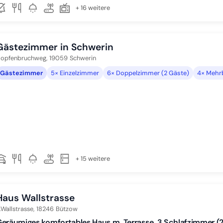
+ 16 weitere
Gästezimmer in Schwerin
opfenbruchweg,
19059
Schwerin
Gästezimmer
5× Einzelzimmer
6× Doppelzimmer (2 Gäste)
4× Mehr
+ 15 weitere
Haus Wallstrasse
.Wallstrasse,
18246
Bützow
eräumiges komfortables Haus m. Terrasse, 3 Schlafzimmer (2