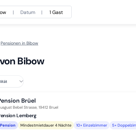
bow
|
Datum
|
1 Gast
Pensionen in Bibow
 von Bibow
Pension Brüel
usgust Bebel Strasse,
19412
Bruel
Pension Lemberg
Pension
Mindestmietdauer 4 Nächte
10× Einzelzimmer
5× Doppelzi