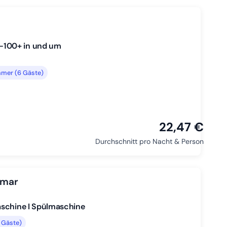
-100+ in und um
mer (6 Gäste)
22,47 €
Durchschnitt pro Nacht & Person
smar
aschine I Spülmaschine
 Gäste)