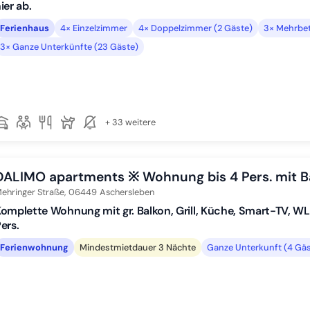
ier ab.
Ferienhaus
4× Einzelzimmer
4× Doppelzimmer (2 Gäste)
3× Mehrbet
3× Ganze Unterkünfte (23 Gäste)
+ 33 weitere
DALIMO apartments ※ Wohnung bis 4 Pers. mit Ba
ehringer Straße,
06449
Aschersleben
omplette Wohnung mit gr. Balkon, Grill, Küche, Smart-TV, WLA
ers.
Ferienwohnung
Mindestmietdauer 3 Nächte
Ganze Unterkunft (4 Gäs