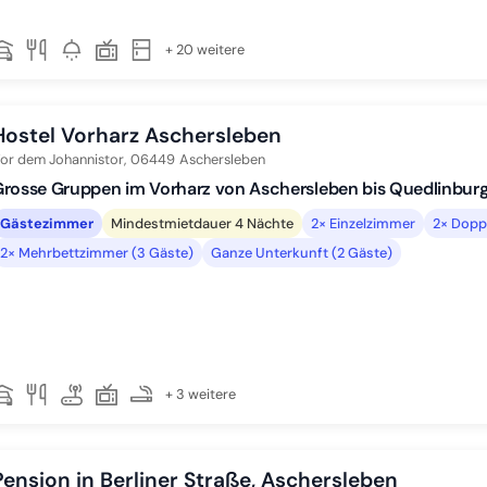
+ 20 weitere
Hostel Vorharz Aschersleben
or dem Johannistor,
06449
Aschersleben
rosse Gruppen im Vorharz von Aschersleben bis Quedlinburg
Gästezimmer
Mindestmietdauer 4 Nächte
2× Einzelzimmer
2× Dopp
2× Mehrbettzimmer (3 Gäste)
Ganze Unterkunft (2 Gäste)
+ 3 weitere
Pension in Berliner Straße, Aschersleben