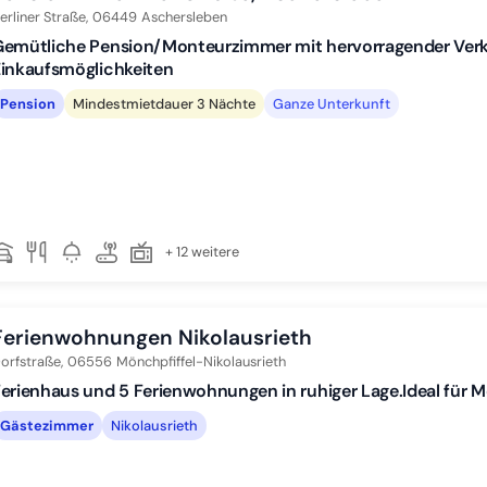
erliner Straße,
06449
Aschersleben
Gemütliche Pension/Monteurzimmer mit hervorragender Ver
inkaufsmöglichkeiten
Pension
Mindestmietdauer 3 Nächte
Ganze Unterkunft
+ 12 weitere
Ferienwohnungen Nikolausrieth
orfstraße,
06556
Mönchpfiffel-Nikolausrieth
erienhaus und 5 Ferienwohnungen in ruhiger Lage.Ideal für 
Gästezimmer
Nikolausrieth