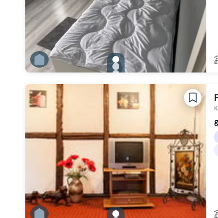
gallery.slide_selector
Zu Slide 1 wechseln
Zu Slide 2 wechseln
Zu Slide 3 wechseln
Zu Slide 4 wechseln
Zu Slide 5 wechseln
Zu Slide 6 wechseln
K
g
gallery.slide_selector