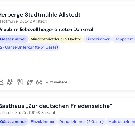
Herberge Stadtmühle Allstedt
tadtmühle,
06542
Allstedt
rlaub im liebevoll hergerichteten Denkmal
Gästezimmer
Mindestmietdauer 2 Nächte
Einzelzimmer
Doppelzimm
2× Ganze Unterkünfte (4 Gäste)
+ 22 weitere
Gasthaus „Zur deutschen Friedenseiche“
allesche Straße,
06198
Salzatal
Gästezimmer
Einzelzimmer
Doppelzimmer (2 Gäste)
Mehrbettzimme