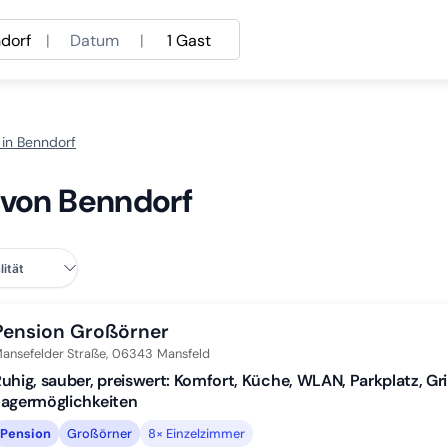
dorf
|
Datum
|
1 Gast
 in Benndorf
 von Benndorf
Pension Großörner
ansefelder Straße,
06343
Mansfeld
uhig, sauber, preiswert: Komfort, Küche, WLAN, Parkplatz, Gri
Lagermöglichkeiten
Pension
Großörner
8× Einzelzimmer