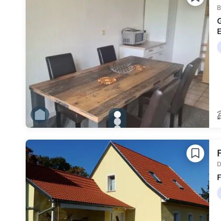
Zu Slide 6 wechseln
B
E
gallery.slide_selector
Zu Slide 1 wechseln
Zu Slide 2 wechseln
Zu Slide 3 wechseln
Zu Slide 4 wechseln
Zu Slide 5 wechseln
Zu Slide 6 wechseln
D
F