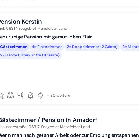
Pension Kerstin
iel,
06317
Seegebiet Mansfelder Land
ehr ruhige Pension mit gemütlichen Flair
Gästezimmer
4× Einzelzimmer
2× Doppelzimmer (2 Gäste)
2× Mehrb
2× Ganze Unterkünfte (11 Gäste)
+ 30 weitere
Gästezimmer / Pension in Amsdorf
hausseestraße,
06317
Seegebiet Mansfelder Land
enn man nach getaner Arbeit oder zur Erholung entspannen