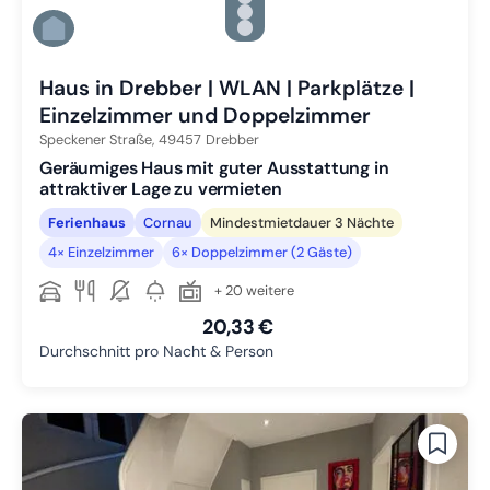
Zu Slide 4 wechseln
Zu Slide 5 wechseln
Zu Slide 6 wechseln
Haus in Drebber | WLAN | Parkplätze |
Einzelzimmer und Doppelzimmer
Speckener Straße,
49457
Drebber
Geräumiges Haus mit guter Ausstattung in
attraktiver Lage zu vermieten
Ferienhaus
Cornau
Mindestmietdauer 3 Nächte
4× Einzelzimmer
6× Doppelzimmer (2 Gäste)
+ 20 weitere
20,33 €
Durchschnitt pro Nacht & Person