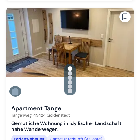
gallery.slide_selector
Zu Slide 1 wechseln
Zu Slide 2 wechseln
Zu Slide 3 wechseln
Zu Slide 4 wechseln
Zu Slide 5 wechseln
Zu Slide 6 wechseln
Apartment Tange
Tangenweg,
49424
Goldenstedt
Gemütliche Wohnung in idyllischer Landschaft
nahe Wanderwegen.
Ferienwohnung
Ganze Unterkunft (3 Gäste)