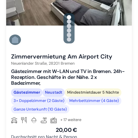
gallery.slide_selector
Zu Slide 1 wechseln
Zu Slide 2 wechseln
Zu Slide 3 wechseln
Zu Slide 4 wechseln
Zu Slide 5 wechseln
Zu Slide 6 wechseln
Zimmervermietung Am Airport City
Neuenlander Straße,
28201
Bremen
Gästezimmer mit W-LAN und TV in Bremen. 24h-
Rezeption. Geschäfte in der Nähe. 2 x
Badezimmer,
Gästezimmer
Neustadt
Mindestmietdauer 5 Nächte
3× Doppelzimmer (2 Gäste)
Mehrbettzimmer (4 Gäste)
Ganze Unterkunft (10 Gäste)
+ 17 weitere
20,00 €
Durchschnitt pro Nacht & Person