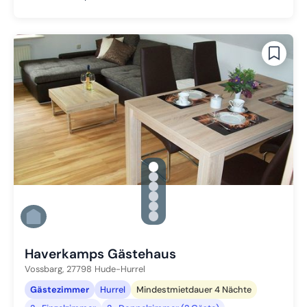
gallery.slide_selector
Zu Slide 1 wechseln
Zu Slide 2 wechseln
Zu Slide 3 wechseln
Zu Slide 4 wechseln
Zu Slide 5 wechseln
Zu Slide 6 wechseln
Haverkamps Gästehaus
Vossbarg,
27798
Hude-Hurrel
Gästezimmer
Hurrel
Mindestmietdauer 4 Nächte