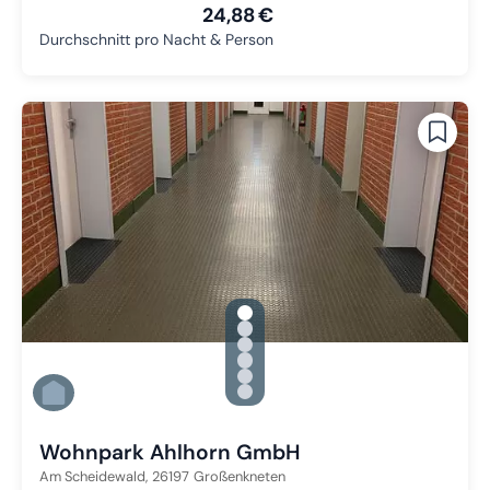
24,88 €
Durchschnitt pro Nacht & Person
gallery.slide_selector
Zu Slide 1 wechseln
Zu Slide 2 wechseln
Zu Slide 3 wechseln
Zu Slide 4 wechseln
Zu Slide 5 wechseln
Zu Slide 6 wechseln
Wohnpark Ahlhorn GmbH
Am Scheidewald,
26197
Großenkneten