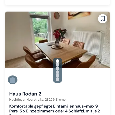
gallery.slide_selector
Zu Slide 1 wechseln
Zu Slide 2 wechseln
Zu Slide 3 wechseln
Zu Slide 4 wechseln
Zu Slide 5 wechseln
Zu Slide 6 wechseln
Haus Rodan 2
Huchtinger Heerstraße,
28259
Bremen
Komfortable gepflegte Einfamilienhaus-max 9
Pers. 5 x Einzelzimmern oder 4 Schlafzi. mit je 2