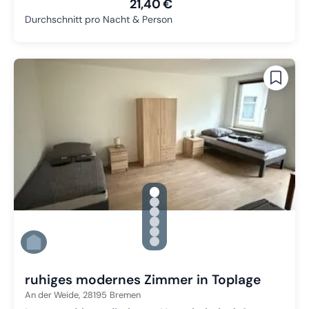
21,40 €
Durchschnitt pro Nacht & Person
gallery.slide_selector
Zu Slide 1 wechseln
Zu Slide 2 wechseln
Zu Slide 3 wechseln
Zu Slide 4 wechseln
Zu Slide 5 wechseln
Zu Slide 6 wechseln
ruhiges modernes Zimmer in Toplage
An der Weide,
28195
Bremen