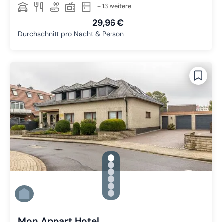
+ 13 weitere
29,96 €
Durchschnitt pro Nacht & Person
gallery.slide_selector
Zu Slide 1 wechseln
Zu Slide 2 wechseln
Zu Slide 3 wechseln
Zu Slide 4 wechseln
Zu Slide 5 wechseln
Zu Slide 6 wechseln
Mon Appart Hotel