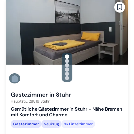
gallery.slide_selector
Zu Slide 1 wechseln
Zu Slide 2 wechseln
Zu Slide 3 wechseln
Zu Slide 4 wechseln
Zu Slide 5 wechseln
Zu Slide 6 wechseln
Gästezimmer in Stuhr
Hauptstr.,
28816
Stuhr
Gemütliche Gästezimmer in Stuhr - Nähe Bremen
mit Komfort und Charme
Gästezimmer
Neukrug
8× Einzelzimmer