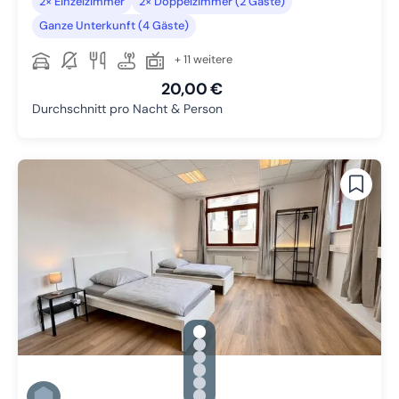
2× Einzelzimmer
2× Doppelzimmer (2 Gäste)
Ganze Unterkunft (4 Gäste)
+ 11 weitere
20,00 €
Durchschnitt pro Nacht & Person
gallery.slide_selector
Zu Slide 1 wechseln
Zu Slide 2 wechseln
Zu Slide 3 wechseln
Zu Slide 4 wechseln
Zu Slide 5 wechseln