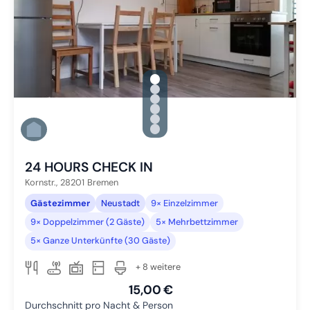
gallery.slide_selector
Zu Slide 1 wechseln
Zu Slide 2 wechseln
Zu Slide 3 wechseln
Zu Slide 4 wechseln
Zu Slide 5 wechseln
Zu Slide 6 wechseln
24 HOURS CHECK IN
Kornstr.,
28201
Bremen
Gästezimmer
Neustadt
9× Einzelzimmer
9× Doppelzimmer (2 Gäste)
5× Mehrbettzimmer
5× Ganze Unterkünfte (30 Gäste)
+ 8 weitere
15,00 €
Durchschnitt pro Nacht & Person