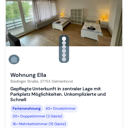
gallery.slide_selector
Zu Slide 1 wechseln
Zu Slide 2 wechseln
Zu Slide 3 wechseln
Zu Slide 4 wechseln
Zu Slide 5 wechseln
Zu Slide 6 wechseln
Wohnung Ella
Stedinger Straße,
27753
Delmenhorst
Gepflegte Unterkunft in zentraler Lage mit
Parkplatz Möglichkeiten. Unkomplizierte und
Schnell
Ferienwohnung
40× Einzelzimmer
30× Doppelzimmer (2 Gäste)
16× Mehrbettzimmer (15 Gäste)