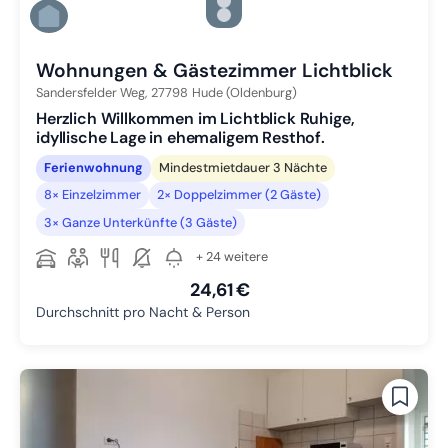
Zu Slide 4 wechseln
Zu Slide 5 wechseln
Zu Slide 6 wechseln
Wohnungen & Gästezimmer Lichtblick
Sandersfelder Weg,
27798
Hude (Oldenburg)
Herzlich Willkommen im Lichtblick Ruhige,
idyllische Lage in ehemaligem Resthof.
Ferienwohnung
Mindestmietdauer 3 Nächte
8× Einzelzimmer
2× Doppelzimmer (2 Gäste)
3× Ganze Unterkünfte (3 Gäste)
+ 24 weitere
24,61 €
Durchschnitt pro Nacht & Person