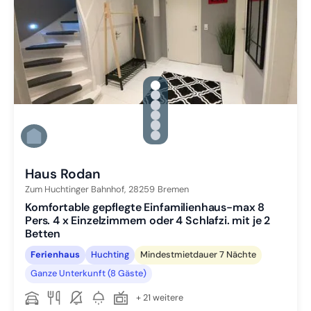
gallery.slide_selector
Zu Slide 1 wechseln
Zu Slide 2 wechseln
Zu Slide 3 wechseln
Zu Slide 4 wechseln
Zu Slide 5 wechseln
Zu Slide 6 wechseln
Haus Rodan
Zum Huchtinger Bahnhof,
28259
Bremen
Komfortable gepflegte Einfamilienhaus-max 8
Pers. 4 x Einzelzimmern oder 4 Schlafzi. mit je 2
Betten
Ferienhaus
Huchting
Mindestmietdauer 7 Nächte
Ganze Unterkunft (8 Gäste)
+ 21 weitere