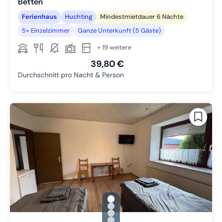
Betten
Ferienhaus
Huchting
Mindestmietdauer 6 Nächte
5× Einzelzimmer
Ganze Unterkunft (5 Gäste)
+ 19 weitere
39,80 €
Durchschnitt pro Nacht & Person
gallery.slide_selector
Zu Slide 1 wechseln
Zu Slide 2 wechseln
Zu Slide 3 wechseln