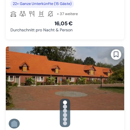
22× Ganze Unterkünfte (15 Gäste)
+ 37 weitere
16,05 €
Durchschnitt pro Nacht & Person
gallery.slide_selector
Zu Slide 1 wechseln
Zu Slide 2 wechseln
Zu Slide 3 wechseln
Zu Slide 4 wechseln
Zu Slide 5 wechseln
Zu Slide 6 wechseln