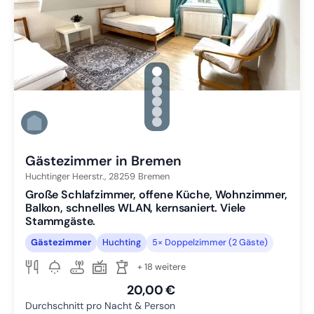
gallery.slide_selector
Zu Slide 1 wechseln
Zu Slide 2 wechseln
Zu Slide 3 wechseln
Zu Slide 4 wechseln
Zu Slide 5 wechseln
Zu Slide 6 wechseln
Gästezimmer in Bremen
Huchtinger Heerstr.,
28259
Bremen
Große Schlafzimmer, offene Küche, Wohnzimmer,
Balkon, schnelles WLAN, kernsaniert. Viele
Stammgäste.
Gästezimmer
Huchting
5× Doppelzimmer (2 Gäste)
+ 18 weitere
20,00 €
Durchschnitt pro Nacht & Person