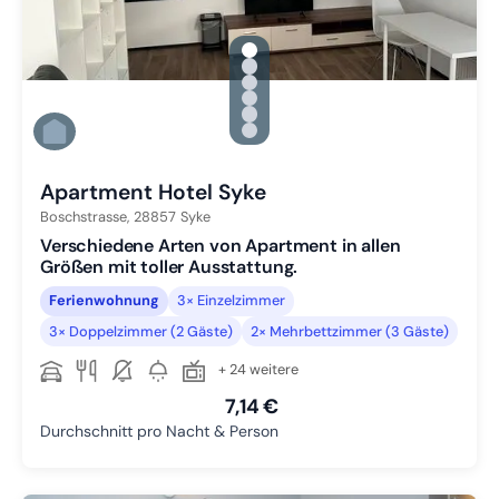
gallery.slide_selector
Zu Slide 1 wechseln
Zu Slide 2 wechseln
Zu Slide 3 wechseln
Zu Slide 4 wechseln
Zu Slide 5 wechseln
Zu Slide 6 wechseln
Apartment Hotel Syke
Boschstrasse,
28857
Syke
Verschiedene Arten von Apartment in allen
Größen mit toller Ausstattung.
Ferienwohnung
3× Einzelzimmer
3× Doppelzimmer (2 Gäste)
2× Mehrbettzimmer (3 Gäste)
+ 24 weitere
7,14 €
Durchschnitt pro Nacht & Person