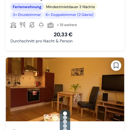
Ferienwohnung
Mindestmietdauer 3 Nächte
3× Einzelzimmer
6× Doppelzimmer (2 Gäste)
+ 19 weitere
20,33 €
Durchschnitt pro Nacht & Person
gallery.slide_selector
Zu Slide 1 wechseln
Zu Slide 2 wechseln
Zu Slide 3 wechseln