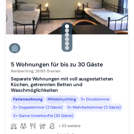
gallery.slide_selector
Zu Slide 1 wechseln
Zu Slide 2 wechseln
Zu Slide 3 wechseln
Zu Slide 4 wechseln
Zu Slide 5 wechseln
Zu Slide 6 wechseln
5 Wohnungen für bis zu 30 Gäste
Rembertiring,
28195
Bremen
Separate Wohnungen mit voll ausgestatteten
Küchen, getrennten Betten und
Waschmöglichkeiten
Ferienwohnung
Mittelshuchting
5× Einzelzimmer
5× Doppelzimmer (2 Gäste)
5× Mehrbettzimmer (3 Gäste)
5× Ganze Unterkünfte (20 Gäste)
+ 33 weitere