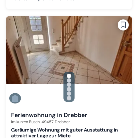
gallery.slide_selector
Zu Slide 1 wechseln
Zu Slide 2 wechseln
Zu Slide 3 wechseln
Zu Slide 4 wechseln
Zu Slide 5 wechseln
Zu Slide 6 wechseln
Ferienwohnung in Drebber
Im kurzen Busch,
49457
Drebber
Geräumige Wohnung mit guter Ausstattung in
attraktiver Lage zur Miete