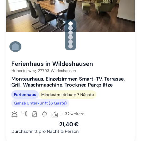
gallery.slide_selector
Zu Slide 1 wechseln
Zu Slide 2 wechseln
Zu Slide 3 wechseln
Zu Slide 4 wechseln
Zu Slide 5 wechseln
Zu Slide 6 wechseln
Ferienhaus in Wildeshausen
Hubertusweg,
27793
Wildeshausen
Monteurhaus, Einzelzimmer, Smart-TV, Terrasse,
Grill, Waschmaschine, Trockner, Parkplätze
Ferienhaus
Mindestmietdauer 7 Nächte
Ganze Unterkunft (6 Gäste)
+ 32 weitere
21,40 €
Durchschnitt pro Nacht & Person