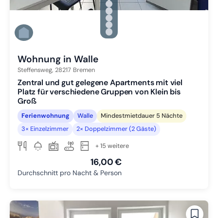
Zu Slide 1 wechseln
Zu Slide 2 wechseln
Zu Slide 3 wechseln
Zu Slide 4 wechseln
Zu Slide 5 wechseln
Zu Slide 6 wechseln
Wohnung in Walle
Steffensweg,
28217
Bremen
Zentral und gut gelegene Apartments mit viel
Platz für verschiedene Gruppen von Klein bis
Groß
Ferienwohnung
Walle
Mindestmietdauer 5 Nächte
3× Einzelzimmer
2× Doppelzimmer (2 Gäste)
+ 15 weitere
16,00 €
Durchschnitt pro Nacht & Person