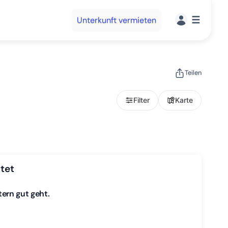
☰
Unterkunft vermieten
Teilen
Filter
Karte
tet
tern gut geht.