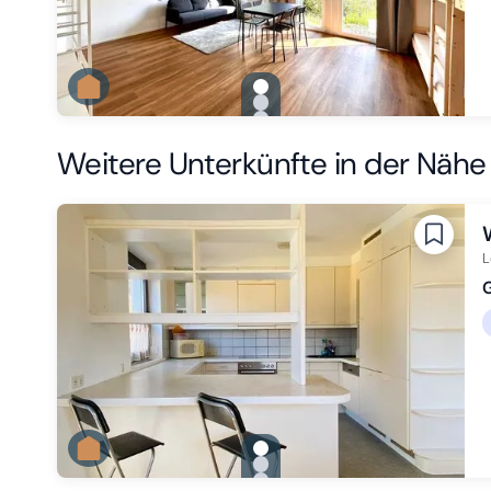
gallery.slide_selector
Zu Slide 1 wechseln
Zu Slide 2 wechseln
Zu Slide 3 wechseln
Weitere Unterkünfte in der Nähe
L
G
gallery.slide_selector
Zu Slide 1 wechseln
Zu Slide 2 wechseln