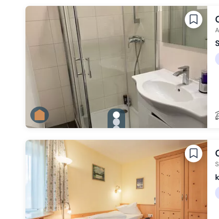
Zu Slide 3 wechseln
A
S
gallery.slide_selector
Zu Slide 1 wechseln
Zu Slide 2 wechseln
Zu Slide 3 wechseln
S
k