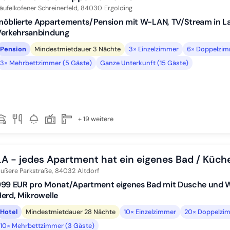
äufelkofener Schreinerfeld,
84030
Ergolding
öblierte Appartements/Pension mit W-LAN, TV/Stream in Lan
Verkehrsanbindung
Pension
Mindestmietdauer 3 Nächte
3× Einzelzimmer
6× Doppelzim
3× Mehrbettzimmer (5 Gäste)
Ganze Unterkunft (15 Gäste)
+ 19 weitere
LA - jedes Apartment hat ein eigenes Bad / Küch
ußere Parkstraße,
84032
Altdorf
999 EUR pro Monat/Apartment eigenes Bad mit Dusche und W
erd, Mikrowelle
Hotel
Mindestmietdauer 28 Nächte
10× Einzelzimmer
20× Doppelzim
10× Mehrbettzimmer (3 Gäste)