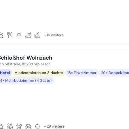
+ 15 weitere
Schloßhof Wolnzach
chloßstraße,
85283
Wolnzach
Hotel
Mindestmietdauer 3 Nächte
15× Einzelzimmer
20× Doppelzimm
4× Mehrbettzimmer (4 Gäste)
+ 29 weitere