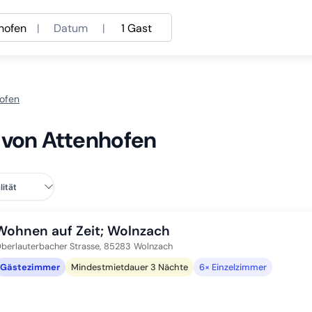
hofen
|
Datum
|
1 Gast
hofen
 von Attenhofen
Wohnen auf Zeit; Wolnzach
berlauterbacher Strasse,
85283
Wolnzach
Gästezimmer
Mindestmietdauer 3 Nächte
6× Einzelzimmer