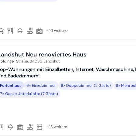
+ 10 weitere
Landshut Neu renoviertes Haus
oldinger Straße,
84036
Landshut
op-Wohnungen mit Einzelbetten, Internet, Waschmaschine,T
und Badezimmern!
Ferienhaus
6× Einzelzimmer
6× Doppelzimmer (2 Gäste)
6× Mehrbet
7× Ganze Unterkünfte (7 Gäste)
+ 13 weitere