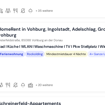
+ 35 weitere
HomeRent in Vohburg, Ingolstadt, Adelschlag, 
vohburg
sterfeldstraße,
85088
Vohburg an der Donau
ad I Küche I WLAN I Waschmaschine I TV I Pkw Stellplatz I W
Ferienwohnung
Rockolding
Mindestmietdauer 4 Nächte
4× Ganze U
+ 20 weitere
Schreinerfeld-Appartements