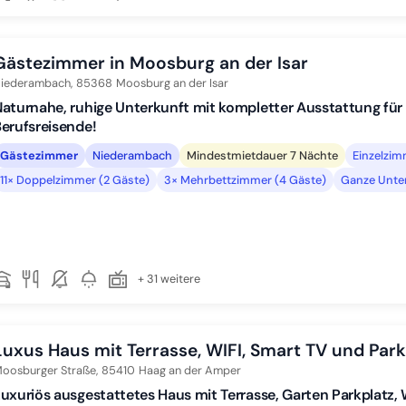
Gästezimmer in Moosburg an der Isar
iederambach,
85368
Moosburg an der Isar
aturnahe, ruhige Unterkunft mit kompletter Ausstattung für
erufsreisende!
Gästezimmer
Niederambach
Mindestmietdauer 7 Nächte
Einzelzi
11× Doppelzimmer (2 Gäste)
3× Mehrbettzimmer (4 Gäste)
Ganze Unter
+ 31 weitere
Luxus Haus mit Terrasse, WIFI, Smart TV und Park
oosburger Straße,
85410
Haag an der Amper
uxuriös ausgestattetes Haus mit Terrasse, Garten Parkplatz, WI