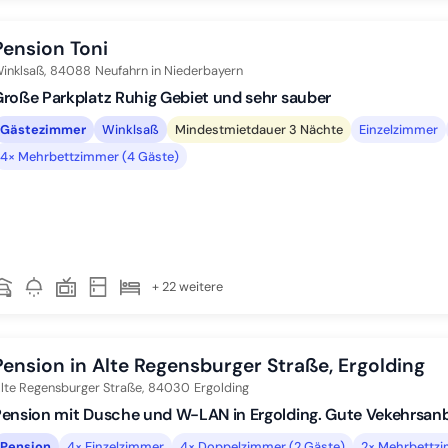
Pension Toni
inklsaß,
84088
Neufahrn in Niederbayern
roße Parkplatz Ruhig Gebiet und sehr sauber
Gästezimmer
Winklsaß
Mindestmietdauer 3 Nächte
Einzelzimmer
4× Mehrbettzimmer (4 Gäste)
+ 22 weitere
Pension in Alte Regensburger Straße, Ergolding
lte Regensburger Straße,
84030
Ergolding
ension mit Dusche und W-LAN in Ergolding. Gute Vekehrsan
Pension
4× Einzelzimmer
4× Doppelzimmer (2 Gäste)
2× Mehrbettzi