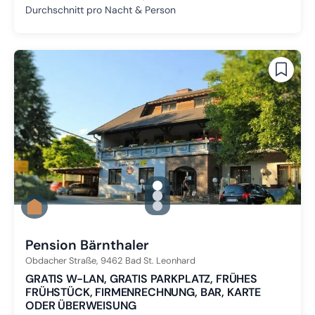
Durchschnitt pro Nacht & Person
gallery.slide_selector
Zu Slide 1 wechseln
Zu Slide 2 wechseln
Zu Slide 3 wechseln
Pension Bärnthaler
Obdacher Straße,
9462
Bad St. Leonhard
GRATIS W-LAN, GRATIS PARKPLATZ, FRÜHES
FRÜHSTÜCK, FIRMENRECHNUNG, BAR, KARTE
ODER ÜBERWEISUNG