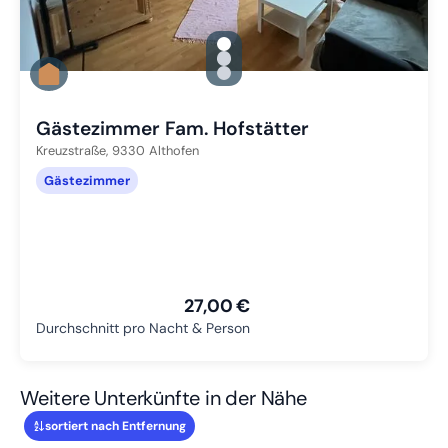
gallery.slide_selector
Zu Slide 1 wechseln
Zu Slide 2 wechseln
Zu Slide 3 wechseln
Gästezimmer Fam. Hofstätter
Kreuzstraße,
9330
Althofen
Gästezimmer
27,00 €
Durchschnitt pro Nacht & Person
Weitere Unterkünfte in der Nähe
sortiert nach Entfernung