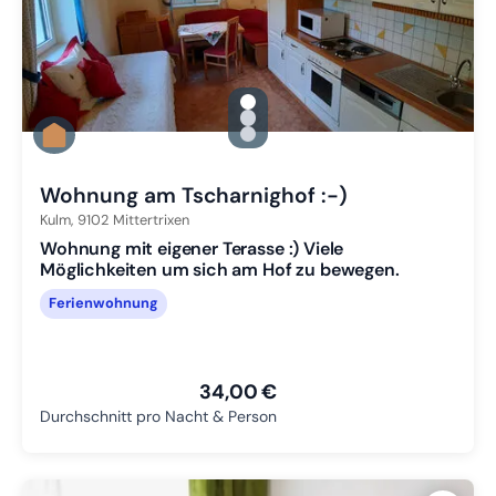
gallery.slide_selector
Zu Slide 1 wechseln
Zu Slide 2 wechseln
Zu Slide 3 wechseln
Wohnung am Tscharnighof :-)
Kulm,
9102
Mittertrixen
Wohnung mit eigener Terasse :) Viele
Möglichkeiten um sich am Hof zu bewegen.
Ferienwohnung
34,00 €
Durchschnitt pro Nacht & Person