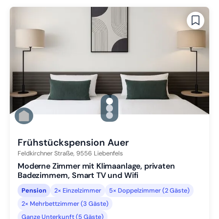
gallery.slide_selector
Zu Slide 1 wechseln
Zu Slide 2 wechseln
Zu Slide 3 wechseln
Frühstückspension Auer
Feldkirchner Straße,
9556
Liebenfels
Moderne Zimmer mit Klimaanlage, privaten
Badezimmern, Smart TV und Wifi
Pension
2× Einzelzimmer
5× Doppelzimmer (2 Gäste)
2× Mehrbettzimmer (3 Gäste)
Ganze Unterkunft (5 Gäste)