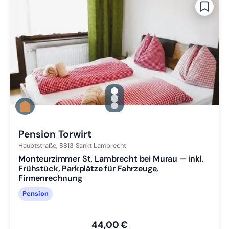
gallery.slide_selector
Zu Slide 1 wechseln
Zu Slide 2 wechseln
Zu Slide 3 wechseln
Pension Torwirt
Hauptstraße,
8813
Sankt Lambrecht
Monteurzimmer St. Lambrecht bei Murau — inkl.
Frühstück, Parkplätze für Fahrzeuge,
Firmenrechnung
Pension
44,00 €