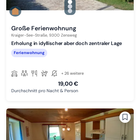
gallery.slide_selector
Zu Slide 1 wechseln
Zu Slide 2 wechseln
Zu Slide 3 wechseln
Große Ferienwohnung
Kraiger-See-Straße,
9300
Zensweg
Erholung in idyllischer aber doch zentraler Lage
Ferienwohnung
+ 26 weitere
19,00 €
Durchschnitt pro Nacht & Person