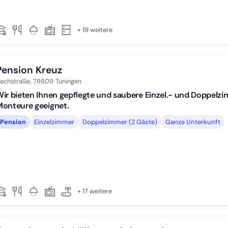
+ 19 weitere
Pension Kreuz
achstraße,
78609
Tuningen
ir bieten Ihnen gepflegte und saubere Einzel.- und Doppelzi
onteure geeignet.
Pension
Einzelzimmer
Doppelzimmer (2 Gäste)
Ganze Unterkunft
+ 17 weitere