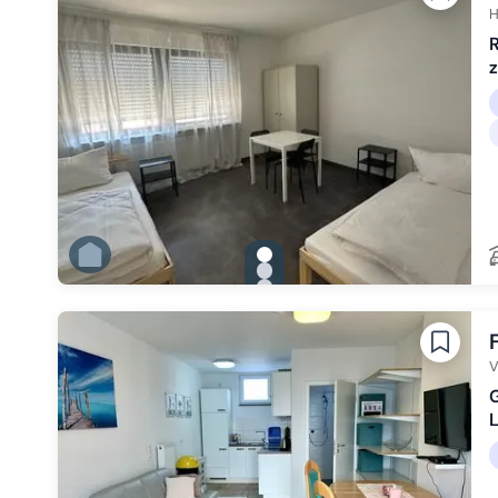
Zu Slide 6 wechseln
H
R
z
gallery.slide_selector
Zu Slide 1 wechseln
Zu Slide 2 wechseln
Zu Slide 3 wechseln
Zu Slide 4 wechseln
Zu Slide 5 wechseln
Zu Slide 6 wechseln
V
G
L