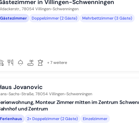
Gästezimmer in Villingen-Schwenningen
ildackerstr.,
78054
Villingen-Schwenningen
Gästezimmer
Doppelzimmer (2 Gäste)
Mehrbettzimmer (3 Gäste)
+ 7 weitere
Haus Jovanovic
ans-Sachs-Straße,
78054
Villingen-Schwenningen
Ferienwohnung, Monteur Zimmer mitten im Zentrum Schwen
Bahnhof und Zentrum
Ferienhaus
2× Doppelzimmer (2 Gäste)
Einzelzimmer