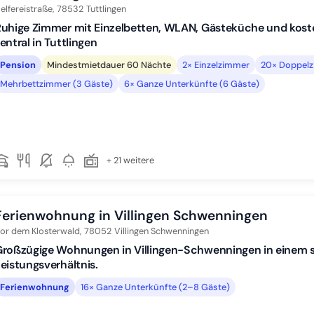
elfereistraße,
78532
Tuttlingen
uhige Zimmer mit Einzelbetten, WLAN, Gästeküche und kost
entral in Tuttlingen
Pension
Mindestmietdauer 60 Nächte
2× Einzelzimmer
20× Doppelz
Mehrbettzimmer (3 Gäste)
6× Ganze Unterkünfte (6 Gäste)
+ 21 weitere
Ferienwohnung in Villingen Schwenningen
or dem Klosterwald,
78052
Villingen Schwenningen
roßzügige Wohnungen in Villingen-Schwenningen in einem se
eistungsverhältnis.
Ferienwohnung
16× Ganze Unterkünfte (2–8 Gäste)