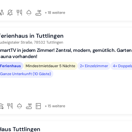
+ 18 weitere
Ferienhaus in Tuttlingen
udwigstaler Straße,
78532
Tuttlingen
martTV in jedem Zimmer! Zentral, modern, gemütlich. Garte
Sauna vorhanden!
Ferienhaus
Mindestmietdauer 5 Nächte
2× Einzelzimmer
4× Doppel
Ganze Unterkunft (10 Gäste)
+ 15 weitere
Haus Tuttlingen