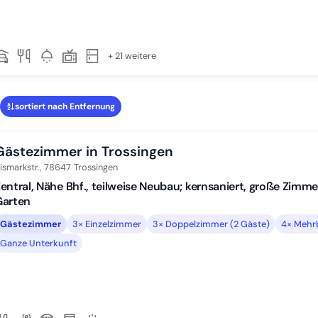
+ 21 weitere
sortiert nach Entfernung
Gästezimmer in Trossingen
ismarkstr.,
78647
Trossingen
entral, Nähe Bhf., teilweise Neubau; kernsaniert, große Zimmer
Garten
Gästezimmer
3× Einzelzimmer
3× Doppelzimmer (2 Gäste)
4× Mehr
Ganze Unterkunft