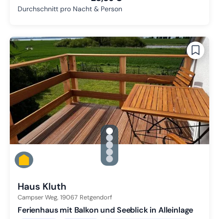
Durchschnitt pro Nacht & Person
gallery.slide_selector
Zu Slide 1 wechseln
Zu Slide 2 wechseln
Zu Slide 3 wechseln
Zu Slide 4 wechseln
Zu Slide 5 wechseln
Haus Kluth
Campser Weg,
19067
Retgendorf
Ferienhaus mit Balkon und Seeblick in Alleinlage