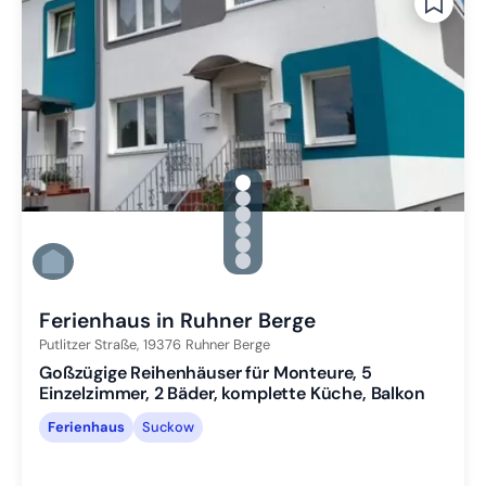
gallery.slide_selector
Zu Slide 1 wechseln
Zu Slide 2 wechseln
Zu Slide 3 wechseln
Zu Slide 4 wechseln
Zu Slide 5 wechseln
Zu Slide 6 wechseln
Ferienhaus in Ruhner Berge
Putlitzer Straße,
19376
Ruhner Berge
Goßzügige Reihenhäuser für Monteure, 5
Einzelzimmer, 2 Bäder, komplette Küche, Balkon
Ferienhaus
Suckow