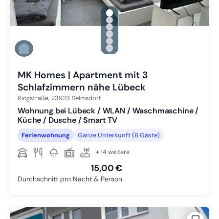
gallery.slide_selector
Zu Slide 1 wechseln
Zu Slide 2 wechseln
Zu Slide 3 wechseln
Zu Slide 4 wechseln
Zu Slide 5 wechseln
Zu Slide 6 wechseln
MK Homes | Apartment mit 3
Schlafzimmern nähe Lübeck
Ringstraße,
23923
Selmsdorf
Wohnung bei Lübeck / WLAN / Waschmaschine /
Küche / Dusche / Smart TV
Ferienwohnung
Ganze Unterkunft (6 Gäste)
+ 14 weitere
15,00 €
Durchschnitt pro Nacht & Person