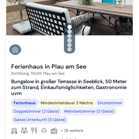
gallery.slide_selector
Zu Slide 1 wechseln
Zu Slide 2 wechseln
Zu Slide 3 wechseln
Zu Slide 4 wechseln
Zu Slide 5 wechseln
Zu Slide 6 wechseln
Ferienhaus in Plau am See
Richtberg,
19395
Plau am See
Bungalow in großer Terrasse in Seeblick, 50 Meter
zum Strand, Einkaufsmöglichkeiten, Gastronomie
uvm
Ferienhaus
Mindestmietdauer 3 Nächte
Einzelzimmer
Doppelzimmer (2 Gäste)
Mehrbettzimmer (3 Gäste)
Ganze Unterkunft (5 Gäste)
+ 28 weitere