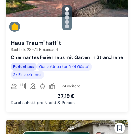
gallery.slide_selector
Zu Slide 1 wechseln
Zu Slide 2 wechseln
Zu Slide 3 wechseln
Zu Slide 4 wechseln
Zu Slide 5 wechseln
Haus Traum"haff"t
Seeblick,
23974
Boiensdorf
Charmantes Ferienhaus mit Garten in Strandnähe
Ferienhaus
Ganze Unterkunft (4 Gäste)
2× Einzelzimmer
+ 24 weitere
37,19 €
Durchschnitt pro Nacht & Person