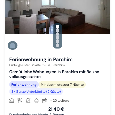
gallery.slide_selector
Zu Slide 1 wechseln
Zu Slide 2 wechseln
Zu Slide 3 wechseln
Zu Slide 4 wechseln
Zu Slide 5 wechseln
Zu Slide 6 wechseln
Ferienwohnung in Parchim
Ludwigsluster Straße,
19370
Parchim
Gemütliche Wohnungen in Parchim mit Balkon
vollausgestattet
Ferienwohnung
Mindestmietdauer 7 Nächte
3× Ganze Unterkünfte (5 Gäste)
+ 20 weitere
21,40 €
Durchschnitt pro Nacht & Person