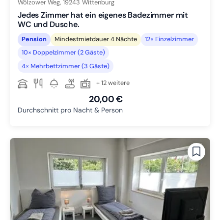
Wölzower Weg,
19243
Wittenburg
Jedes Zimmer hat ein eigenes Badezimmer mit
WC und Dusche.
Pension
Mindestmietdauer 4 Nächte
12× Einzelzimmer
10× Doppelzimmer (2 Gäste)
4× Mehrbettzimmer (3 Gäste)
+ 12 weitere
20,00 €
Durchschnitt pro Nacht & Person