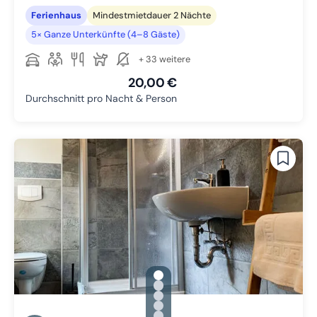
Ferienhaus
Mindestmietdauer 2 Nächte
5× Ganze Unterkünfte (4–8 Gäste)
+ 33 weitere
20,00 €
Durchschnitt pro Nacht & Person
gallery.slide_selector
Zu Slide 1 wechseln
Zu Slide 2 wechseln
Zu Slide 3 wechseln