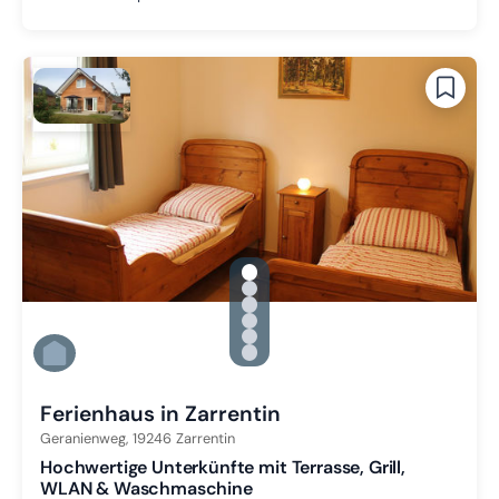
gallery.slide_selector
Zu Slide 1 wechseln
Zu Slide 2 wechseln
Zu Slide 3 wechseln
Zu Slide 4 wechseln
Zu Slide 5 wechseln
Zu Slide 6 wechseln
Ferienhaus in Zarrentin
Geranienweg,
19246
Zarrentin
Hochwertige Unterkünfte mit Terrasse, Grill,
WLAN & Waschmaschine