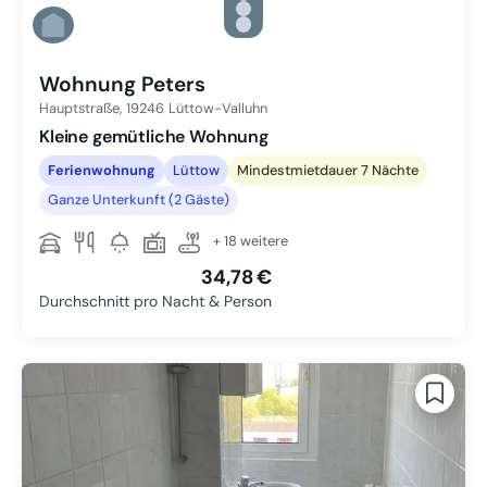
Zu Slide 4 wechseln
Zu Slide 5 wechseln
Zu Slide 6 wechseln
Wohnung Peters
Hauptstraße,
19246
Lüttow-Valluhn
Kleine gemütliche Wohnung
Ferienwohnung
Lüttow
Mindestmietdauer 7 Nächte
Ganze Unterkunft (2 Gäste)
+ 18 weitere
34,78 €
Durchschnitt pro Nacht & Person