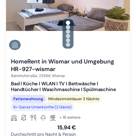
gallery.slide_selector
Zu Slide 1 wechseln
Zu Slide 2 wechseln
Zu Slide 3 wechseln
Zu Slide 4 wechseln
Zu Slide 5 wechseln
Zu Slide 6 wechseln
HomeRent in Wismar und Umgebung
HR-927-wismar
Bahnhofstraße,
23966
Wismar
Bad I Küche I WLAN I TV I Bettwäsche I
Handtücher I Waschmaschine I Spülmaschine
Ferienwohnung
Mindestmietdauer 3 Nächte
6× Ganze Unterkünfte (2 Gäste)
+ 18 weitere
15,94 €
Durchschnitt pro Nacht & Person