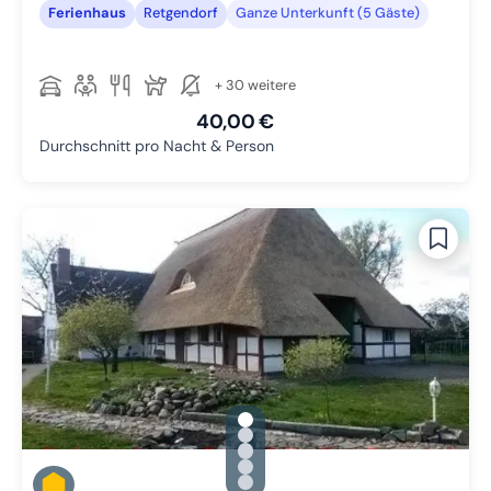
Ferienhaus
Retgendorf
Ganze Unterkunft (5 Gäste)
+ 30 weitere
40,00 €
Durchschnitt pro Nacht & Person
gallery.slide_selector
Zu Slide 1 wechseln
Zu Slide 2 wechseln
Zu Slide 3 wechseln
Zu Slide 4 wechseln