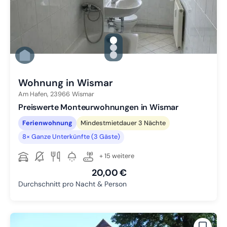
gallery.slide_selector
Zu Slide 1 wechseln
Zu Slide 2 wechseln
Zu Slide 3 wechseln
Wohnung in Wismar
Am Hafen,
23966
Wismar
Preiswerte Monteurwohnungen in Wismar
Ferienwohnung
Mindestmietdauer 3 Nächte
8× Ganze Unterkünfte (3 Gäste)
+ 15 weitere
20,00 €
Durchschnitt pro Nacht & Person