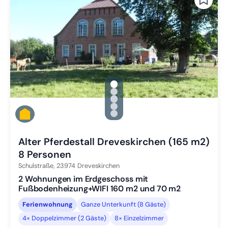
gallery.slide_selector
Zu Slide 1 wechseln
Zu Slide 2 wechseln
Zu Slide 3 wechseln
Zu Slide 4 wechseln
Zu Slide 5 wechseln
Alter Pferdestall Dreveskirchen (165 m2)
8 Personen
Schulstraße,
23974
Dreveskirchen
2 Wohnungen im Erdgeschoss mit
Fußbodenheizung+WIFI 160 m2 und 70 m2
Ferienwohnung
Ganze Unterkunft (8 Gäste)
4× Doppelzimmer (2 Gäste)
8× Einzelzimmer