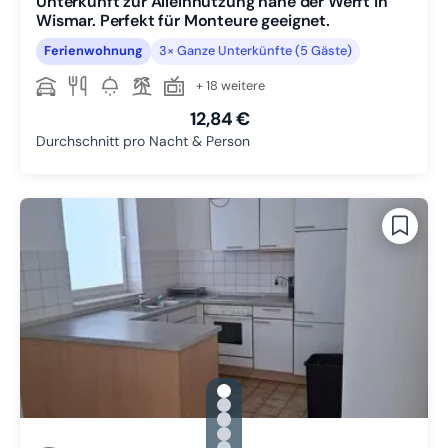
Unterkunft zur Alleinnutzung nahe der Werft in
Wismar. Perfekt für Monteure geeignet.
Ferienwohnung
3× Ganze Unterkünfte (5 Gäste)
+ 18 weitere
12,84 €
Durchschnitt pro Nacht & Person
gallery.slide_selector
Zu Slide 1 wechseln
Zu Slide 2 wechseln
Zu Slide 3 wechseln