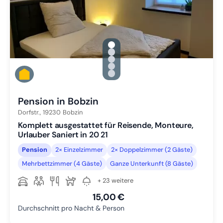
gallery.slide_selector
Zu Slide 1 wechseln
Zu Slide 2 wechseln
Zu Slide 3 wechseln
Zu Slide 4 wechseln
Zu Slide 5 wechseln
Pension in Bobzin
Dorfstr.,
19230
Bobzin
Komplett ausgestattet für Reisende, Monteure,
Urlauber Saniert in 20 21
Pension
2× Einzelzimmer
2× Doppelzimmer (2 Gäste)
Mehrbettzimmer (4 Gäste)
Ganze Unterkunft (8 Gäste)
+ 23 weitere
15,00 €
Durchschnitt pro Nacht & Person