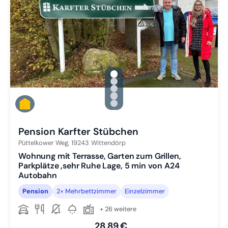
gallery.slide_selector
Zu Slide 1 wechseln
Zu Slide 2 wechseln
Zu Slide 3 wechseln
Zu Slide 4 wechseln
Zu Slide 5 wechseln
Pension Karfter Stübchen
Püttelkower Weg,
19243
Wittendörp
Wohnung mit Terrasse, Garten zum Grillen,
Parkplätze ,sehr Ruhe Lage, 5 min von A24
Autobahn
Pension
2× Mehrbettzimmer
Einzelzimmer
+ 26 weitere
28,89 €