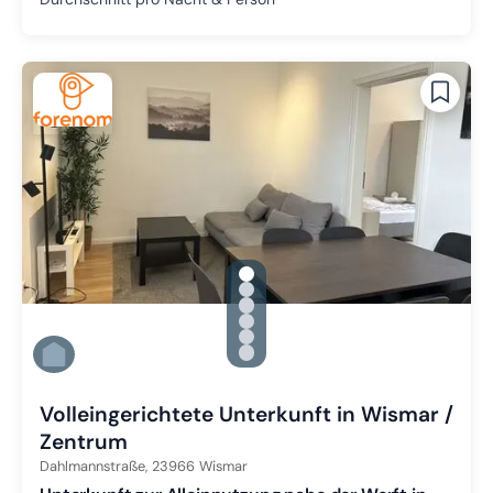
gallery.slide_selector
Zu Slide 1 wechseln
Zu Slide 2 wechseln
Zu Slide 3 wechseln
Zu Slide 4 wechseln
Zu Slide 5 wechseln
Zu Slide 6 wechseln
Volleingerichtete Unterkunft in Wismar /
Zentrum
Dahlmannstraße,
23966
Wismar