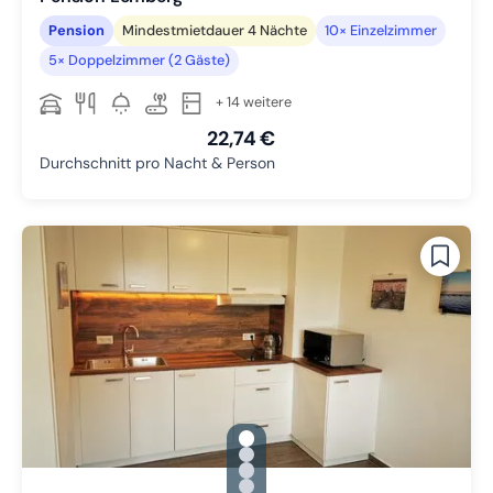
Pension
Mindestmietdauer 4 Nächte
10× Einzelzimmer
5× Doppelzimmer (2 Gäste)
+ 14 weitere
22,74 €
Durchschnitt pro Nacht & Person
gallery.slide_selector
Zu Slide 1 wechseln
Zu Slide 2 wechseln
Zu Slide 3 wechseln