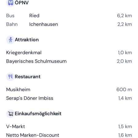
ÖPNV
Bus
Ried
6,2 km
Bahn
Ichenhausen
2,2 km
Attraktion
Kriegerdenkmal
1,0 km
Bayerisches Schulmuseum
2,0 km
Restaurant
Musikheim
600 m
Serap's Döner Imbiss
1,4 km
Einkaufsmöglichkeit
V-Markt
1,5 km
Netto Marken-Discount
1,6 km