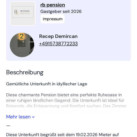
rb pension
Gastgeber seit 2026
Impressum
Recep Demircan
+4915738772233
Beschreibung
Gemütliche Unterkunft in idyllischer Lage
Diese charmante Pension bietet eine perfekte Ruheoase in
einer ruhigen ländlichen Gegend. Die Unterkunft ist ideal für
Reisende, die Entspannung und Komfort suchen. Das Zimmer
verfügt über ein bequemes Doppelbett und eine separate
Mehr lesen
Dusche, die für maximalen Komfort sorgen.
—
Die Umgebung ist geprägt von sanften Hügeln und malerischer
Landschaft, die Naturliebhaber und Wanderfreunde
Diese Unterkunft begrüßt seit dem 19.02.2026 Mieter auf