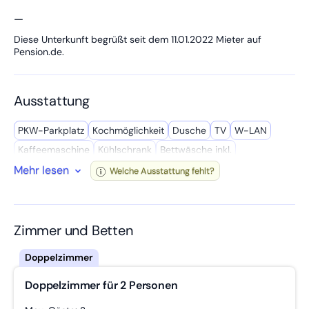
—
Diese Unterkunft begrüßt seit dem 11.01.2022 Mieter auf
Pension.de.
Ausstattung
PKW-Parkplatz
Kochmöglich­keit
Dusche
TV
W-LAN
Kaffee­maschine
Kühl­schrank
Bettwäsche inkl.
Mehr lesen
Gemeinschafts­bad
Wasserkocher
WC
Kochutensilien
Welche Ausstattung fehlt?
LKW-Parkplatz
Mikro­welle
Wasch­maschine
Zimmer und Betten
Doppelzimmer für 2 Personen