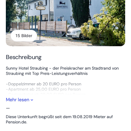
15 Bilder
Beschreibung
Sunny Hotel Straubing - der Preiskracher am Stadtrand von
Straubing mit Top Preis-Leistungsverhältnis
-Doppelzimmer ab 20 EURO pro Person
-Apartment ab 25,00 EURO pro Person
-Gartenchalet ab 20,00 EURO pro Person
Mehr lesen
-Alle Zimmer mit getrennten Komfort-Boxspringbetten
-24h Check-In
—
-24h Erreichbarkeit
-WLAN kostenlos
Diese Unterkunft begrüßt seit dem 19.08.2019 Mieter auf
-Großer Parkplatz videoüberwacht und kostenlos
Pension.de.
-Kaffee und Gebäck kostenlos