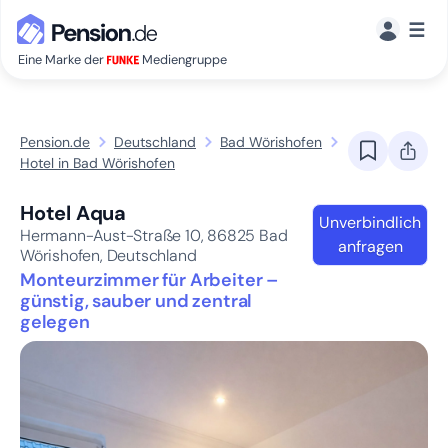
☰
Eine Marke der
Mediengruppe
Pension.de
Deutschland
Bad Wörishofen
Hotel in Bad Wörishofen
Hotel Aqua
Unverbindlich
Hermann-Aust-Straße 10,
86825
Bad
anfragen
Wörishofen, Deutschland
Monteurzimmer für Arbeiter –
günstig, sauber und zentral
gelegen