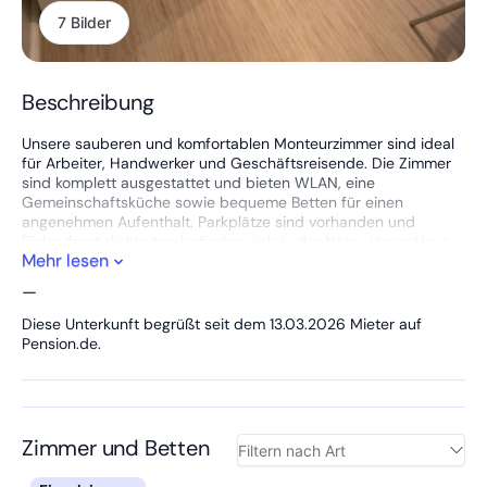
7 Bilder
Beschreibung
Unsere sauberen und komfortablen Monteurzimmer sind ideal
für Arbeiter, Handwerker und Geschäftsreisende. Die Zimmer
sind komplett ausgestattet und bieten WLAN, eine
Gemeinschaftsküche sowie bequeme Betten für einen
angenehmen Aufenthalt. Parkplätze sind vorhanden und
Einkaufsmöglichkeiten befinden sich in der Nähe. Unser Haus
Mehr lesen
liegt in guter und zentraler Lage, sodass Arbeitsorte schnell
erreichbar sind. Auch Langzeitaufenthalte sind bei uns möglich.
—
Wir freuen uns auf Ihren Besuch im Hotel Aqua.
Diese Unterkunft begrüßt seit dem 13.03.2026 Mieter auf
Pension.de.
Zimmer und Betten