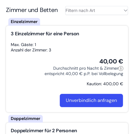
Gute Vekehrsanbindung
Fitness
Sauna
Spielplätze
Zimmer und Betten
Terrasse
Privates Bad
Mikro­welle
Wasch­maschine
Geschäfte in der Nähe
LGBTQ+ freundlich
W-LAN
3 Einzelzimmer für eine Person
Kaffee­maschine
Reinigungsmittel
Spül­maschine
Wanderwege
Trockner
Getrennte Betten
Attraktionen
Max. Gäste: 1
Anzahl der Zimmer: 3
Arbeitstisch
Garten
Doppelbett
40,00 €
Durchschnitt pro Nacht & Zimmer
entspricht 40,00 € p.P. bei Vollbelegung
Kaution: 400,00 €
Unverbindlich anfragen
Doppelzimmer für 2 Personen