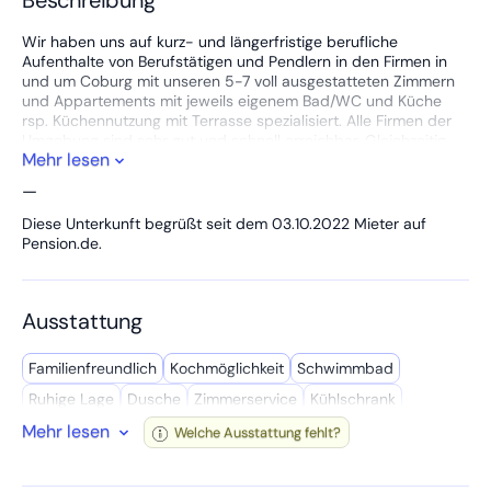
Wir haben uns auf kurz- und längerfristige berufliche
Aufenthalte von Berufstätigen und Pendlern in den Firmen in
und um Coburg mit unseren 5-7 voll ausgestatteten Zimmern
und Appartements mit jeweils eigenem Bad/WC und Küche
rsp. Küchennutzung mit Terrasse spezialisiert. Alle Firmen der
Umgebung sind sehr gut und schnell erreichbar. Gleichzeitig
Mehr lesen
zeichnet die Lage unseres Gästehauses Ruhe und
Erholungsqualität aus. Direkt um die Ecke befinden sich
—
Jogging- und Wanderwege, ein Fitnessstudio, ein Hallen-
Freibad, eine Bäckerei mit Tages-Café, eine Eisiele, ein sehr
Diese Unterkunft begrüßt seit dem 03.10.2022 Mieter auf
gutes griechisches Restaurant sowie Supermärkte und
Pension.de.
Busanbindung. Die Veste ist in 20 min ebenso zu Fuß
erreichbar wie die Innenstadt.
Die Gemeinschaftsbereiche unseres Gästehauses werden
Ausstattung
regelmäßig gereinigt. Ein Zimmerservice gegen Gebühr
angeboten.
Wir freuen uns auf Ihre Anfrage und machen Ihnen gerne ein
Familien­freundlich
Kochmöglich­keit
Schwimmbad
individuelles Angebot.
Ruhige Lage
Dusche
Zimmerservice
Kühl­schrank
Mehr lesen
Bettwäsche inkl.
Wasserkocher
Hygiene Produkte
WC
Welche Ausstattung fehlt?
Waschservice
Kochutensilien
Gemeinschafts­raum
Einzigartiger Ausblick
Handtücher inkl.