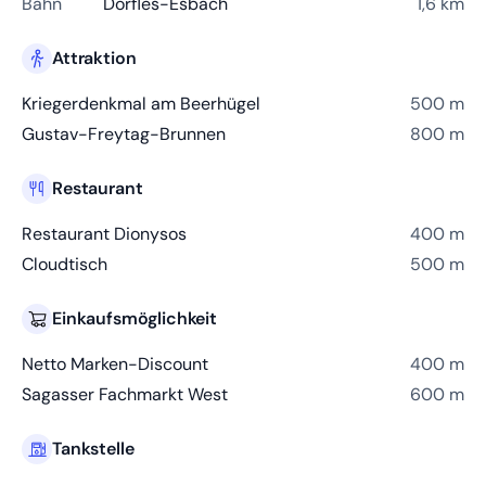
Bahn
Dorfles-Esbach
1,6 km
Attraktion
Kriegerdenkmal am Beerhügel
500 m
Gustav-Freytag-Brunnen
800 m
Restaurant
Restaurant Dionysos
400 m
Cloudtisch
500 m
Einkaufsmöglichkeit
Netto Marken-Discount
400 m
Sagasser Fachmarkt West
600 m
Tankstelle